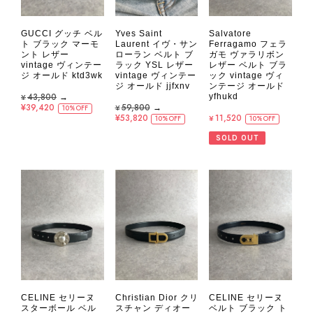
GUCCI グッチ ベル
Yves Saint
Salvatore
ト ブラック マーモ
Laurent イヴ・サン
Ferragamo フェラ
ント レザー
ローラン ベルト ブ
ガモ ヴァラリボン
vintage ヴィンテー
ラック YSL レザー
レザー ベルト ブラ
ジ オールド ktd3wk
vintage ヴィンテー
ック vintage ヴィ
ジ オールド jjfxnv
ンテージ オールド
¥43,800
→
yfhukd
¥39,420
¥59,800
→
10%OFF
¥53,820
¥11,520
10%OFF
10%OFF
SOLD OUT
CELINE セリーヌ
Christian Dior クリ
CELINE セリーヌ
スターボール ベル
スチャン ディオー
ベルト ブラック ト