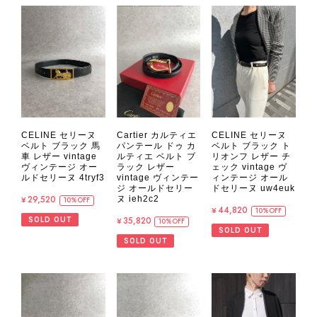
CELINE セリーヌ
Cartier カルティエ
CELINE セリーヌ
ベルト ブラック 馬
パンテール ドゥ カ
ベルト ブラック ト
車 レザー vintage
ルティエ ベルト ブ
リオンフ レザー チ
ヴィンテージ オー
ラック レザー
ェック vintage ヴ
ルドセリーヌ 4tryf3
vintage ヴィンテー
ィンテージ オール
ジ オールドセリー
ドセリーヌ uw4euk
¥29,520
ヌ ieh2c2
10%OFF
¥44,820
10%OFF
¥35,820
SOLD OUT
10%OFF
SOLD OUT
SOLD OUT