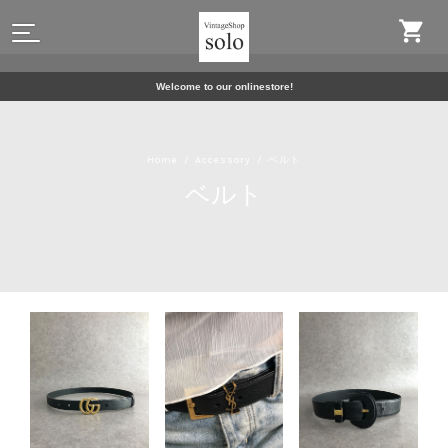
Welcome to our onlinestore!
Home
Accessory
ベルト
ベルト