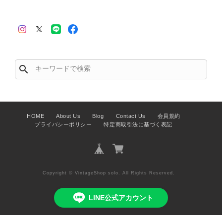
search
HOME
About Us
Blog
Contact Us
会員規約
プライバシーポリシー
特定商取引法に基づく表記
Copyright © VintageShop solo. All Rights Reserved.
LINE公式アカウント