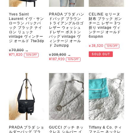
Yves Saint
PRADA プラダ ハン
CELINE セリーヌ
Laurent イヴ・サン
ドバッグ ブラウン
財布 ブラック ガン
ローラン バックパ
トライアングルロゴ
チーニ レザー 3つ
ック ブラック ナイ
レザー ウォッシュ
折り vintage ヴィ
ロン リュック
ドレザー ボストン
ンテージ オールド
vintage ヴィンテー
バッグ vintage ヴ
6xspmn
ジ オールド 7tw3dp
ィンテージ オール
¥38,520
ド 2umzpg
10%OFF
¥79,800
→
¥71,820
¥208,800
→
SOLD OUT
10%OFF
¥187,920
10%OFF
PRADA プラダ ショ
GUCCI グッチ ネッ
Tiffany & Co. ティ
ルダーバッグ ブラ
クレス シルバー イ
ファニー ネックレ