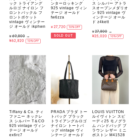
ック トライアング
ンターロッキング
ス シルバー アトラ
ルロゴ ナイロン フ
925 vintage ヴィン
スオープンメダリオ
ロントバックル フ
テージ オールド
ン 925 vintage ヴ
ロントポケット
fw6zza
ィンテージ オール
vintage ヴィンテー
ド z4kett
¥27,720
ジ オールド ikphwn
10%OFF
¥27,800
→
¥69,800
→
¥25,020
SOLD OUT
10%OFF
¥62,820
10%OFF
Tiffany & Co. ティ
PRADA プラダ トー
LOUIS VUITTON
ファニー ネックレ
トバッグ ブラック
ルイヴィトン スピ
ス シルバー T＆CO
トライアングルロゴ
ーディ25 モノグラ
925 vintage ヴィン
ナイロン トートバ
ム ハンドバッグ ブ
テージ オールド
ッグ vintage ヴィ
ラウン レザー ミニ
ex6rc7
ンテージ オールド
ボストン M41528