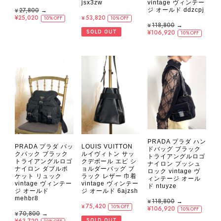
jsx3zw
vintage ヴィンテー
¥27,800
→
ジ オールド ddzcpj
¥25,020
¥53,820
10%OFF
10%OFF
¥118,800
→
¥106,920
SOLD OUT
10%OFF
PRADA プラダ ハン
PRADA プラダ バッ
LOUIS VUITTON
ドバッグ ブラック
クパック ブラック
ルイヴィトン サッ
トライアングルロゴ
トライアングルロゴ
クデポール エピ シ
ナイロン プッシュ
ナイロン ダブルポ
ョルダーバッグ ブ
ロック vintage ヴ
ケット リュック
ラック レザー 巾着
ィンテージ オール
vintage ヴィンテー
vintage ヴィンテー
ド ntuyze
ジ オールド
ジ オールド 6ajzsh
mehbr8
¥118,800
→
¥75,420
10%OFF
¥106,920
10%OFF
¥70,800
→
¥63,720
SOLD OUT