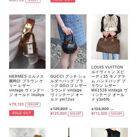
10%OFF
LOUIS VUITTON
ルイヴィトン スピ
HERMES エルメス
GUCCI グッチ ショ
ーディ35 モノグラ
腕時計 ブラウン ケ
ルダーバッグ ブラ
ム ハンドバッグ ブ
リー レザー
ック GGロゴ レザー
ラウン レザー
vintage ヴィンテー
ラウンド vintage
M41526 vintage ヴ
ジ オールド inubyu
ヴィンテージ オー
ィンテージ オール
ルド ym72ux
ド y3e6fb
¥78,120
10%OFF
¥139,800
→
¥124,800
→
¥125,820
¥112,320
SOLD OUT
10%OFF
10%OFF