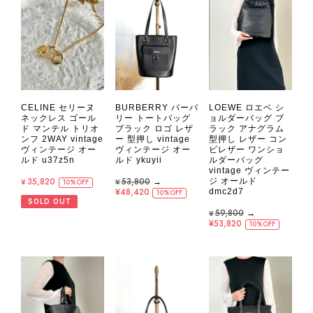
CELINE セリーヌ
BURBERRY バーバ
LOEWE ロエベ シ
ネックレス ゴール
リー トートバッグ
ョルダーバッグ ブ
ド マンテル トリオ
ブラック ロゴ レザ
ラック アナグラム
ンフ 2WAY vintage
ー 型押し vintage
型押し レザー コン
ヴィンテージ オー
ヴィンテージ オー
ビレザー ワンショ
ルド u37z5n
ルド ykuyii
ルダーバッグ
vintage ヴィンテー
¥35,820
¥53,800
→
ジ オールド
10%OFF
¥48,420
dmc2d7
10%OFF
SOLD OUT
¥59,800
→
¥53,820
10%OFF