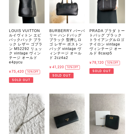
LOUIS VUITTON
BURBERRY バーバ
PRADA プラダ トー
ルイヴィトン エピ
リー ハンドバッグ
トバッグ ブラック
バックパック ブラ
ブラック 型押しロ
トライアングルロゴ
ック レザー ゴブラ
ゴ レザー ボストン
ナイロン vintage
ン M52292 リュッ
バッグ vintage ヴ
ヴィンテージ オー
ク vintage ヴィン
ィンテージ オール
ルド 8caxp5
テージ オールド
ド 2cz4a2
¥78,120
e4pycu
10%OFF
¥41,220
10%OFF
¥75,420
SOLD OUT
10%OFF
SOLD OUT
SOLD OUT