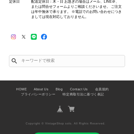
定休日
配送定休日：木・日 お急ぎの場合はメール、LINE＠、
または問合せフォームよりご相談くださいませ。 ご注文
は年中無休で承ります。 ※電話でのお問い合わせにつき
ましては現在対応しておりません。
search
HOME
About Us
Blog
Contact Us
会員規約
プライバシーポリシー
特定商取引法に基づく表記
Copyright © VintageShop solo. All Rights Reserved.