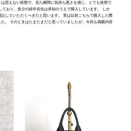
とは思えない状態で、見た瞬間に気持ち悪さを感じ、とても使用で
しており、多少の経年劣化は承知のうえで購入しています。 しか
記していただくべきだと思います。 実は以前こちらで購入した際
た。 そのときはたまたまだと思っていましたが、今回も掲載内容
して安い買い物ではなかったため、ショックも大きかったです。
いをする購入者が出ないよう、商品の状態をより正確に記載し、見
きたいです。
衛生面へのご不安を含め、残念な思いをおかけしましたこと、
際のお気持ちを思うと、大変心苦しく感じております。 今
え、返品・返金を含め、責任をもって対応してまいります。
にランクを表示しております。これは、外観の印象だけで商品
できた汚れやダメージは、写真や商品説明に反映しておりま
をお寄せいただきましたことに感謝申し上げます。今回のご
確認させていただきます。 掲載内容では分からない状態が
として真摯に受け止め、検品方法と状態の伝え方を改めて見直
インでも安心して商品をお選びいただけるよう、より正確な