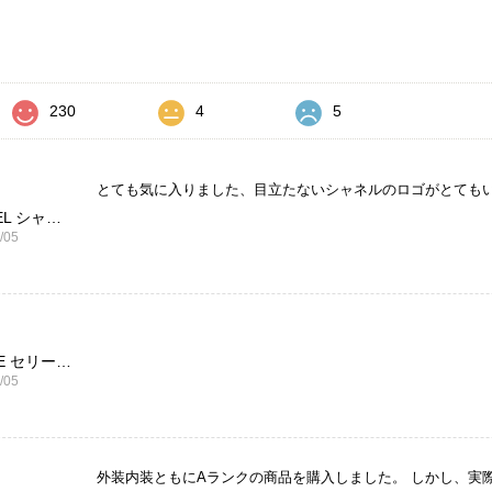
価
230
4
5
とても気に入りました、目立たないシャネルのロゴがとても
CHANEL シャネル 財布 ブラック ココマーク レザー キャビアスキン 長財布 vintage ヴィンテージ オールド cvjxwf
/05
CELINE セリーヌ ブレスレット シルバー トリオンフ ホースビット SILVER925 vintage ヴィンテージ オールド 7f8hjn
/05
外装内装ともにAランクの商品を購入しました。 しかし、実