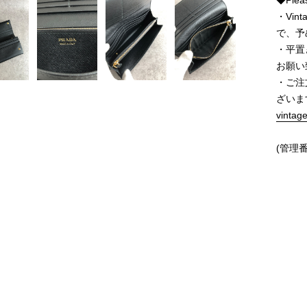
◆Pleas
・Vi
で、予
・平置
お願い
・ご注
ざいま
vintag
(管理番