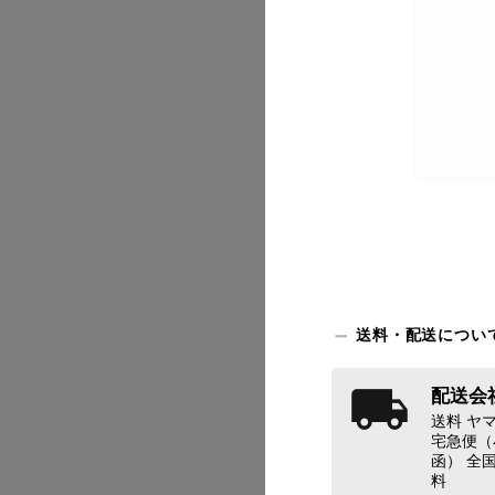
2026/07
送料・配送につい
配送会社
2026/07
送料 ヤマ
宅急便（
函） 全国
料