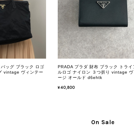
商品が直ぐに届きました。思った以上に素敵なお品でした。
Salvatore Ferragamo サルヴァトーレ フェラガモ ショルダーバッグ ブラウン ガンチーニ スエード ワンショルダーバッグ vintage ヴィンテージ オールド dgh7fy
/30
この度はご購入いただき、そして素敵なレビュー
き、また迅速にお届けできたとのこと、大変安心
た」とのお言葉をいただき、スタッフ一同とても
永くご愛用いただけましたら幸いです。 また気
ドバッグ ブラック ロゴ
PRADA プラダ 財布 ブラック トラ
軽にご相談ください。 またご縁がございましたら、ぜひ
vintage ヴィンテー
ルロゴ ナイロン ３つ折り vintage 
ージ オールド d6ehtk
¥40,800
PRADA プラダ VITELLO PHENIX ショルダーバッグ ブラウン ロゴ レザー 2WAY BL0805 vintage ヴィンテージ オールド 2rpjby
/23
On Sale