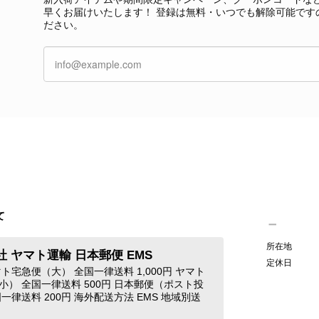
本当に嬉しく思っております。 さらに、前回ご
早くお届けいたします！ 登録は無料・いつでも解除可能です
グ」としてご愛用いただけるとのお言葉は、私た
ださい。
き、素敵な時間をともに過ごしていただけました
ご紹介できるよう努めてまいりますので、また
す。 またご縁がございましたら、ぜひよろしくお願いいた
GUCCI グッチ 腕時計 シルバー ステンレススチール クウォーツ 7900P vintage ヴィンテージ オールド 4dstrr
/12
て
発送が早く、商品も画像と一致しており満足です。 素敵なバ
Christian Dior クリスチャン ディオール ショルダーバッグ ブラック ロゴ チャーム レザー ミニバッグ vintage ヴィンテージ オールド gpxtra
所在地
 ヤマト運輸 日本郵便 EMS
/07
定休日
ト宅急便（大） 全国一律送料 1,000円 ヤマト
小） 全国一律送料 500円 日本郵便（ポスト投
一律送料 200円 海外配送方法 EMS 地域別送
この度はご購入いただき、そして素敵なレビュー