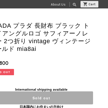
About Us
search
ADA プラダ 長財布 ブラック ト
イアングルロゴ サフィアーノレ
 2つ折り vintage ヴィンテージ
ルド mia8ai
,800
D OUT
International shipping available
Sold out
日本国内にお住まいの方向け