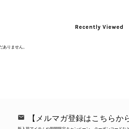
PRADA プラダ 財布 ブラック レザー サフィアーノ vintage ヴィンテージ オールド darw4w
/16
Recently Viewed
だありません。
CELINE セリーヌ 財布 ブラック ガンチーニ レザー 3つ折り vintage ヴィンテージ オールド 6xspmn
/16
本日無事に受け取りました。 今回も想像よりはるかに綺麗な
さり、ありがとうございました。初めて見つけたカラーとデザ
CELINE セリーヌ マカダム ショルダーバッグ ホワイト ホースビット PVC レザー ミニバッグ vintage ヴィンテージ オールド ctjind
/15
で、とても気に入りました！前回のバッグと同様、私の中の一
けたらと思います。また是非拝見させてください。ありがと
この度も当店をご利用いただき、そして心温ま
【メルマガ登録はこちらか
今回も商品を無事にお受け取りいただき、状態に
て見つけたカラーとデザイン」とのお言葉や、
新入荷アイテムや期間限定キャンペーン、クーポンコードな