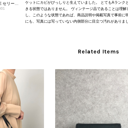
ケットにカビがびっしりと生えていました。 とてもAランク
CELINE セリーヌ ショルダーバッグ ブラック ガンチーニ レザー 2way vintage ヴィンテージ オールド nifgs8
/01
きる状態ではありません。 ヴィンテージ品であることは理解
し、このような状態であれば、商品説明や掲載写真で事前に明
にも、写真には写っていない内側部分に目立つ汚れがありまし
だけでは判断できない状態の商品が届きとても残念です。 決
私は今後こちらで購入することはないですが、同じような思
えない部分も含めて写真や説明で分かるよう改善していただ
Related Items
この度は、楽しみにお待ちいただいた商品で、
心よりお詫び申し上げます。お受け取りになった
回の商品につきましては、当店よりご連絡のう
バッグは、外装と内装をそれぞれ確認し、個別
の状態全体を判断しないためです。また、確認
す。 ご不快な思いをされた中で、率直なご意見
指摘を重く受け止め、まずは商品の状態を丁寧に
確認された場合には、当店の検品時の見落とし
し、全スタッフで共有してまいります。 オンラ
状態確認とご案内に努めてまいります。