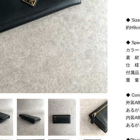
◆ Siz
約H9c
◆ Spe
カラー
素 材
仕 様
付属品
重 量
◆ Cond
外装A
あるが
内装A
あるが