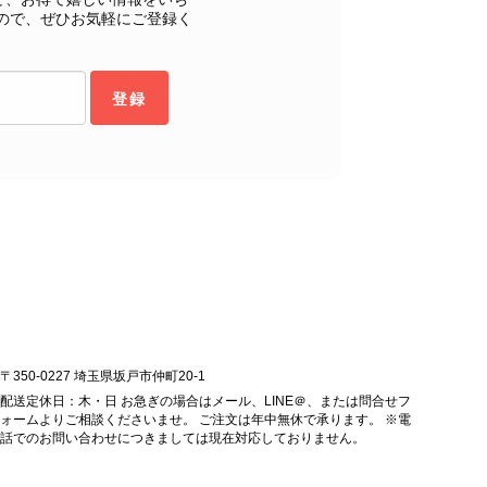
購入いただいたバッグに続き、今回のバッグも「一軍バッ
ので、ぜひお気軽にご登録く
ちにとって何よりの励みです。 ぜひ末永くご愛用いただ
ら幸いです。 これからも魅力的なヴィンテージアイテムを
お気に入りの一点との出会いがございましたら嬉しく思いま
登録
します。 VintageShop solo
ッグを購入させていただき、ありがとうございました。
〒350-0227 埼玉県坂戸市仲町20-1
配送定休日：木・日 お急ぎの場合はメール、LINE＠、または問合せフ
ォームよりご相談くださいませ。 ご注文は年中無休で承ります。 ※電
話でのお問い合わせにつきましては現在対応しておりません。
をありがとうございます。 商品を無事にお受け取りいただ