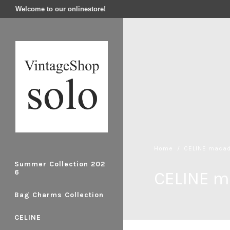
Welcome to our onlinestore!
Home
CELINE macad
Summer Collection 202
6
CELINE m
Bag Charms Collection
CELINE