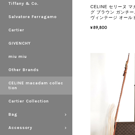
Tiffany & Co.
CELINE セリーヌ 
グ ブラウン ガンチーニ P
Salvatore Ferragamo
ヴィンテージ オールド 
¥89,800
Cartier
GIVENCHY
miu miu
Other Brands
CELINE macadam collec
tion
Cartier Collection
Bag
Accessory