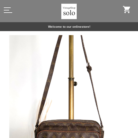
Welcome to our onlinestore!