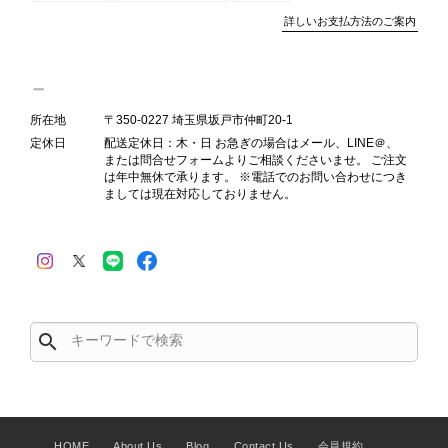
詳しいお支払方法のご案内
Salvatore Ferragamo サルヴァトーレ フェラガモ ショルダーバッグ ブラウン ガンチーニ スエード ワンショルダーバッグ vintage ヴィンテージ オールド dgh7fy
2026/07/30
所在地
〒350-0227 埼玉県坂戸市仲町20-1
定休日
配送定休日：木・日 お急ぎの場合はメール、LINE＠、
または問合せフォームよりご相談くださいませ。 ご注文
商品が直ぐに届きました。思った以上に素敵なお品でした。また
は年中無休で承ります。 ※電話でのお問い合わせにつき
ご縁が有りましたら宜しくお願い致します。
ましては現在対応しておりません。
この度はご購入いただき、そして素敵
なレビューをありがとうございます。
商品を無事にお受け取りいただき、ま
た迅速にお届けできたとのこと、大変
安心いたしました！ さらに、「思っ
search
た以上に素敵なお品でした」とのお言
葉をいただき、スタッフ一同とても嬉
しく、何よりの励みになります。 ぜ
ひこちらの商品を末永くご愛用いただ
けましたら幸いです。 また気になる
HOME
About Us
Blog
Contact Us
会員規約