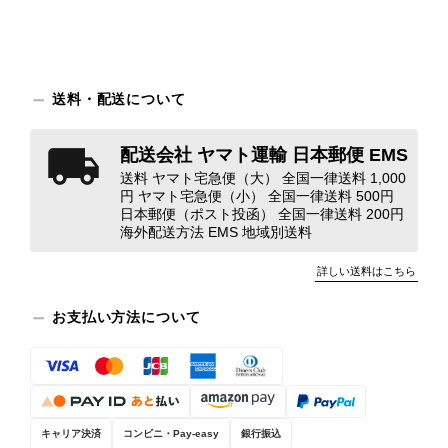
え、返品・返金を含め、責任をもって
対応してまいります。 バッグは、外
装と内装をそれぞれ確認し、個別にラ
ンクを表示しております。これは、外
観の印象だけで商品の状態全体を判断
送料・配送について
しないためです。また、確認できた汚
れやダメージは、写真や商品説明に反
配送会社 ヤマト運輸 日本郵便 EMS
映しております。 ご不快な思いをさ
送料 ヤマト宅急便（大） 全国一律送料 1,000
れた中で、率直なご意見をお寄せいた
円 ヤマト宅急便（小） 全国一律送料 500円
だきましたことに感謝申し上げます。
日本郵便（ポスト投函） 全国一律送料 200円
今回のご指摘を重く受け止め、まずは
海外配送方法 EMS 地域別送料
商品の状態を丁寧に確認させていただ
きます。 掲載内容では分からない状
詳しい送料はこちら
態が確認された場合には、当店の検品
時の見落としとして真摯に受け止め、
お支払い方法について
検品方法と状態の伝え方を改めて見直
し、全スタッフで共有してまいりま
す。 オンラインでも安心して商品を
お選びいただけるよう、より正確な状
態確認とご案内に努めてまいります。
キャリア決済
コンビニ・Pay-easy
銀行振込