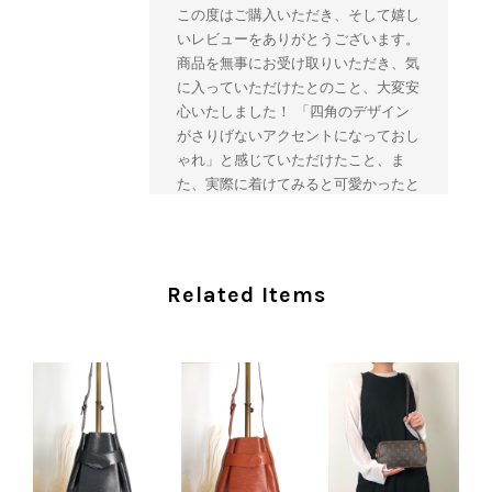
この度はご購入いただき、そして嬉し
いレビューをありがとうございます。
商品を無事にお受け取りいただき、気
に入っていただけたとのこと、大変安
心いたしました！ 「四角のデザイン
がさりげないアクセントになっておし
ゃれ」と感じていただけたこと、ま
た、実際に着けてみると可愛かったと
のおっしゃっていただけて、スタッフ
一同とても嬉しく拝見いたしました。
ヴィンテージならではの存在感と魅力
を楽しみながら、ぜひこれから末永く
Related Items
ご愛用いただけましたら幸いです。
また気になる商品やご不明な点などご
ざいましたら、いつでもお気軽にご相
談ください。 またご縁がございまし
たら、ぜひよろしくお願いいたしま
す。 VintageShop solo