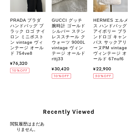
にご相談ください。 またご縁がござ
いましたら、ぜひよろしくお願いいた
します。 VintageShop solo
PRADA プラダ
GUCCI グッチ
HERMES エルメ
ブ
ハンドバッグ ブ
腕時計 ゴールド
ス ハンドバッグ
ャ
ラック ロゴ ナイ
シルバー ステン
アイボリー ブラ
ワ
ロン ミニボスト
レススチール ク
ンドロゴ キャン
ン vintage ヴィ
ウォーツ 9000L
バス サックアリ
v
ヴ
ンテージ オール
vintage ヴィン
ーヌPM vintage
CELINE セリーヌ ブレスレット シルバー トリオンフ ホースビット SILVER925 vintage ヴィンテージ オールド 7f8hjn
ー
ド 754ve8
テージ オールド
ヴィンテージ オ
a
2026/08/05
rttj33
ールド 67nuf6
¥76,320
¥30,420
¥22,900
10%OFF
10%OFF
50%OFF
CELINE セリーヌ ショルダーバッグ ブラック ガンチーニ レザー 2way vintage ヴィンテージ オールド nifgs8
2026/08/01
Recently Viewed
外装内装ともにAランクの商品を購入しました。 しかし、実際に
閲覧履歴はまだあ
届いた商品は、写真には写っていない内側の蛇腹部分と全面ポケ
りません。
ットにカビがびっしりと生えていました。 とてもAランクとは思