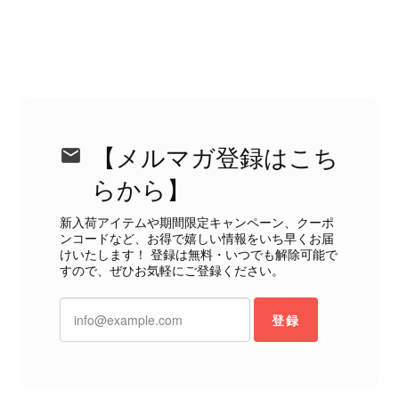
えない状態で、見た瞬間に気持ち悪さを感じ、とても使用できる
状態ではありません。 ヴィンテージ品であることは理解してお
り、多少の経年劣化は承知のうえで購入しています。 しかし、こ
のような状態であれば、商品説明や掲載写真で事前に明記してい
ただくべきだと思います。 実は以前こちらで購入した際にも、写
真には写っていない内側部分に目立つ汚れがありました。 そのと
きはたまたまだと思っていましたが、今回も掲載内容だけでは判
断できない状態の商品が届きとても残念です。 決して安い買い物
【メルマガ登録はこち
ではなかったため、ショックも大きかったです。 私は今後こちら
で購入することはないですが、同じような思いをする購入者が出
らから】
ないよう、商品の状態をより正確に記載し、見えない部分も含め
て写真や説明で分かるよう改善していただきたいです。
新入荷アイテムや期間限定キャンペーン、クーポ
ンコードなど、お得で嬉しい情報をいち早くお届
けいたします！ 登録は無料・いつでも解除可能で
この度は、楽しみにお待ちいただいた
すので、ぜひお気軽にご登録ください。
商品で、衛生面へのご不安を含め、残
念な思いをおかけしましたこと、心よ
登録
りお詫び申し上げます。お受け取りに
なった際のお気持ちを思うと、大変心
苦しく感じております。 今回の商品
につきましては、当店よりご連絡のう