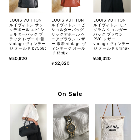
CHANEL シャネル 財布 ブラック ココマーク レザー キャビアスキン 長財布 vintage ヴィンテージ オールド cvjxwf
LOUIS VUITTON
LOUIS VUITTON
LOUIS VUITTON
2026/08/05
ルイヴィトン サッ
ルイヴィトン エピ
ルイヴィトン モノ
クデポール エピ シ
ショルダーバッグ
グラム ショルダー
ョルダーバッグ ブ
サックデポール ケ
バッグ ブラウン
ラック レザー 巾着
ニアブラウン レザ
PVC レザー
とても気に入りました、目立たないシャネルのロゴがとてもいい
vintage ヴィンテー
ー 巾着 vintage ヴ
vintage ヴィンテー
です
ジ オールド b75b8t
ィンテージ オール
ジ オールド u4jnak
ド t3tdjx
¥80,820
¥58,320
¥62,820
この度はご購入いただき、そして素敵
なレビューをありがとうございます。
商品を無事にお受け取りいただき、気
に入っていただけたとのこと、大変安
心いたしました。 また、商品からヴ
On Sale
ィンテージならではの上品な魅力を感
じていただけたようで、スタッフ一同
大変励みになります！ ぜひこれから
末永くご愛用いただけましたら幸いで
す。 また気になる商品やご不明な点
などございましたら、いつでもお気軽