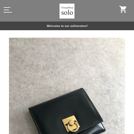
Welcome to our onlinestore!