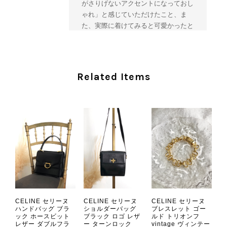
がさりげないアクセントになっておし
ゃれ」と感じていただけたこと、ま
た、実際に着けてみると可愛かったと
のおっしゃっていただけて、スタッフ
一同とても嬉しく拝見いたしました。
ヴィンテージならではの存在感と魅力
を楽しみながら、ぜひこれから末永く
Related Items
ご愛用いただけましたら幸いです。
また気になる商品やご不明な点などご
ざいましたら、いつでもお気軽にご相
談ください。 またご縁がございまし
たら、ぜひよろしくお願いいたしま
す。 VintageShop solo
CHANEL シャネル 財布 ブラック ココマーク レザー キャビアスキン 長財布 vintage ヴィンテージ オールド cvjxwf
CELINE セリーヌ
CELINE セリーヌ
CELINE セリーヌ
2026/08/05
ハンドバッグ ブラ
ショルダーバッグ
ブレスレット ゴー
ック ホースビット
ブラック ロゴ レザ
ルド トリオンフ
レザー ダブルフラ
ー ターンロック
vintage ヴィンテー