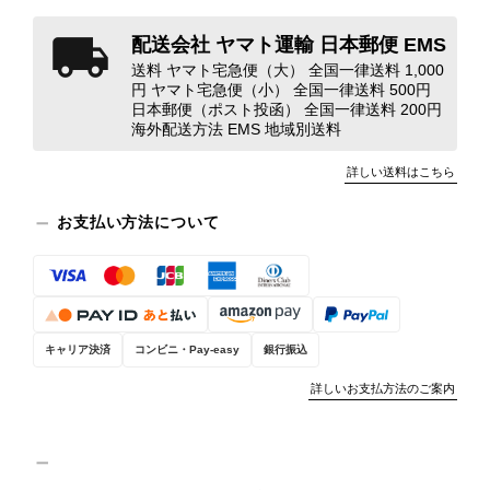
れやダメージは、写真や商品説明に反
配送会社 ヤマト運輸 日本郵便 EMS
映しております。 ご不快な思いをさ
送料 ヤマト宅急便（大） 全国一律送料 1,000
れた中で、率直なご意見をお寄せいた
円 ヤマト宅急便（小） 全国一律送料 500円
だきましたことに感謝申し上げます。
日本郵便（ポスト投函） 全国一律送料 200円
今回のご指摘を重く受け止め、まずは
海外配送方法 EMS 地域別送料
商品の状態を丁寧に確認させていただ
きます。 掲載内容では分からない状
詳しい送料はこちら
態が確認された場合には、当店の検品
時の見落としとして真摯に受け止め、
お支払い方法について
検品方法と状態の伝え方を改めて見直
し、全スタッフで共有してまいりま
す。 オンラインでも安心して商品を
お選びいただけるよう、より正確な状
態確認とご案内に努めてまいります。
キャリア決済
コンビニ・Pay-easy
銀行振込
詳しいお支払方法のご案内
Salvatore Ferragamo サルヴァトーレ フェラガモ ショルダーバッグ ブラウン ガンチーニ スエード ワンショルダーバッグ vintage ヴィンテージ オールド dgh7fy
2026/07/30