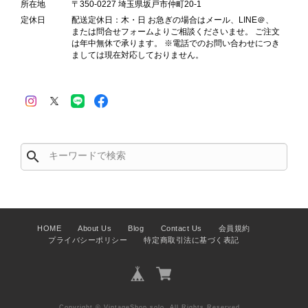
所在地
〒350-0227 埼玉県坂戸市仲町20-1
定休日
配送定休日：木・日 お急ぎの場合はメール、LINE＠、
または問合せフォームよりご相談くださいませ。 ご注文
商品が直ぐに届きました。思った以上に素敵なお品でした。また
は年中無休で承ります。 ※電話でのお問い合わせにつき
ご縁が有りましたら宜しくお願い致します。
ましては現在対応しておりません。
この度はご購入いただき、そして素敵
なレビューをありがとうございます。
商品を無事にお受け取りいただき、ま
た迅速にお届けできたとのこと、大変
安心いたしました！ さらに、「思っ
search
た以上に素敵なお品でした」とのお言
葉をいただき、スタッフ一同とても嬉
しく、何よりの励みになります。 ぜ
ひこちらの商品を末永くご愛用いただ
けましたら幸いです。 また気になる
HOME
About Us
Blog
Contact Us
会員規約
商品やご不明な点などございました
プライバシーポリシー
特定商取引法に基づく表記
ら、いつでもお気軽にご相談くださ
い。 またご縁がございましたら、ぜ
ひよろしくお願いいたします。
VintageShop solo
Copyright © VintageShop solo. All Rights Reserved.