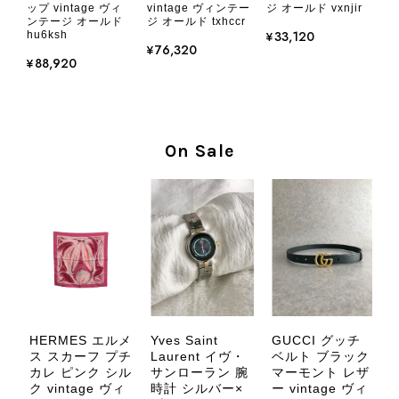
ップ vintage ヴィ
vintage ヴィンテー
ジ オールド vxnjir
とても気に入りました、目立たないシャネルのロゴがとてもいい
ンテージ オールド
ジ オールド txhccr
です
¥33,120
hu6ksh
¥76,320
¥88,920
この度はご購入いただき、そして素敵
なレビューをありがとうございます。
商品を無事にお受け取りいただき、気
に入っていただけたとのこと、大変安
On Sale
心いたしました。 また、商品からヴ
ィンテージならではの上品な魅力を感
じていただけたようで、スタッフ一同
大変励みになります！ ぜひこれから
末永くご愛用いただけましたら幸いで
す。 また気になる商品やご不明な点
などございましたら、いつでもお気軽
にご相談ください。 またご縁がござ
いましたら、ぜひよろしくお願いいた
します。 VintageShop solo
HERMES エルメ
Yves Saint
GUCCI グッチ
ス スカーフ プチ
Laurent イヴ・
ベルト ブラック
カレ ピンク シル
サンローラン 腕
マーモント レザ
ー
ク vintage ヴィ
時計 シルバー×
ー vintage ヴィ