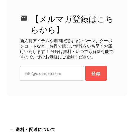
きはたまたまだと思っていましたが、今回も掲載内容だけでは判
断できない状態の商品が届きとても残念です。 決して安い買い物
【メルマガ登録はこち
ではなかったため、ショックも大きかったです。 私は今後こちら
で購入することはないですが、同じような思いをする購入者が出
らから】
ないよう、商品の状態をより正確に記載し、見えない部分も含め
て写真や説明で分かるよう改善していただきたいです。
新入荷アイテムや期間限定キャンペーン、クーポ
ンコードなど、お得で嬉しい情報をいち早くお届
けいたします！ 登録は無料・いつでも解除可能で
この度は、楽しみにお待ちいただいた
すので、ぜひお気軽にご登録ください。
商品で、衛生面へのご不安を含め、残
念な思いをおかけしましたこと、心よ
登録
りお詫び申し上げます。お受け取りに
なった際のお気持ちを思うと、大変心
苦しく感じております。 今回の商品
につきましては、当店よりご連絡のう
え、返品・返金を含め、責任をもって
対応してまいります。 バッグは、外
装と内装をそれぞれ確認し、個別にラ
ンクを表示しております。これは、外
観の印象だけで商品の状態全体を判断
送料・配送について
しないためです。また、確認できた汚