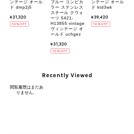
ィ
ンテージ オール
ブルー コンビカ
ンテージ オール
8
ル
ド dmp2j5
ラー ステンレス
ド ktd3wk
CELINE セリーヌ ブレスレット シルバー トリオンフ ホースビット SILVER925 vintage ヴィンテージ オールド 7f8hjn
スチール クウォ
¥31,320
¥39,420
2026/08/05
ーツ 5421-
H13855 vintage
10%OFF
10%OFF
ヴィンテージ オ
ールド uchgez
¥31,320
10%OFF
CELINE セリーヌ ショルダーバッグ ブラック ガンチーニ レザー 2way vintage ヴィンテージ オールド nifgs8
2026/08/01
Recently Viewed
外装内装ともにAランクの商品を購入しました。 しかし、実際に
届いた商品は、写真には写っていない内側の蛇腹部分と全面ポケ
閲覧履歴はまだあ
りません。
ットにカビがびっしりと生えていました。 とてもAランクとは思
えない状態で、見た瞬間に気持ち悪さを感じ、とても使用できる
状態ではありません。 ヴィンテージ品であることは理解してお
り、多少の経年劣化は承知のうえで購入しています。 しかし、こ
のような状態であれば、商品説明や掲載写真で事前に明記してい
ただくべきだと思います。 実は以前こちらで購入した際にも、写
真には写っていない内側部分に目立つ汚れがありました。 そのと