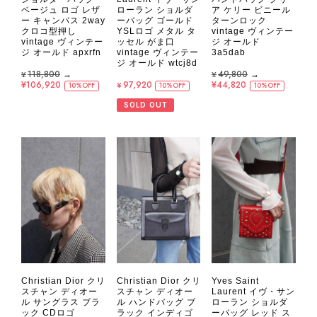
ベージュ ロゴ レザ
ローラン ショルダ
ア ケリー ビニール
ー キャンバス 2way
ーバッグ ゴールド
ターンロック
クロコ型押し
YSLロゴ メタル タ
vintage ヴィンテー
vintage ヴィンテー
ッセル がま口
ジ オールド
ジ オールド apxrfn
vintage ヴィンテー
3a5dab
ジ オールド wtcj8d
¥118,800
→
¥49,800
→
¥106,920
¥97,920
¥44,820
10%OFF
10%OFF
10%OFF
SOLD OUT
Christian Dior クリ
Christian Dior クリ
Yves Saint
スチャン ディオー
スチャン ディオー
Laurent イヴ・サン
ル サングラス ブラ
ル ハンドバッグ ブ
ローラン ショルダ
ック CDロゴ
ラック インディゴ
ーバッグ レッド ス