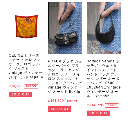
CELINE セリーヌ
スカーフ オレンジ
Bottega Veneta ボ
PRADA プラダ ショ
サークルロゴ シル
ッテガ・ヴェネタ
ルダーバッグ ブラ
ク ツイスト
イントレチャート
ック トライアング
vintage ヴィンテー
ハンドバッグ ブラ
ルロゴ レザー ナイ
ジ オールド scpa34
ック レザー ホーボ
ロン スタッズ セ
ーバッグ 10500
ミショルダーバッグ
¥13,320
10%OFF
105264NE vintage
vintage ヴィンテー
ヴィンテージ オー
ジ オールド tiuxdg
SOLD OUT
ルド xsmh56
¥161,820
10%OFF
¥214,920
10%OFF
SOLD OUT
SOLD OUT