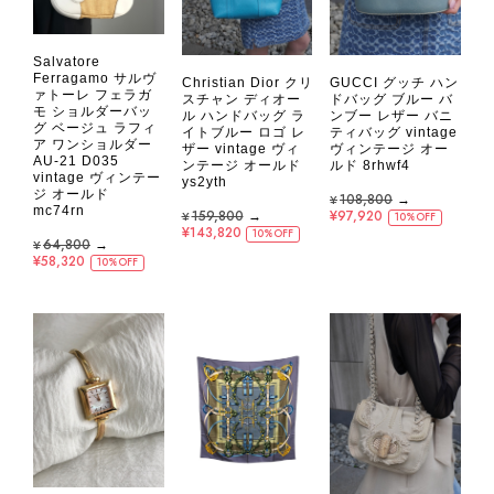
Salvatore
Ferragamo サルヴ
Christian Dior クリ
GUCCI グッチ ハン
ァトーレ フェラガ
スチャン ディオー
ドバッグ ブルー バ
モ ショルダーバッ
ル ハンドバッグ ラ
ンブー レザー バニ
グ ベージュ ラフィ
イトブルー ロゴ レ
ティバッグ vintage
ア ワンショルダー
ザー vintage ヴィ
ヴィンテージ オー
AU-21 D035
ンテージ オールド
ルド 8rhwf4
vintage ヴィンテー
ys2yth
ジ オールド
¥108,800
→
mc74rn
¥159,800
→
¥97,920
10%OFF
¥143,820
10%OFF
¥64,800
→
¥58,320
10%OFF