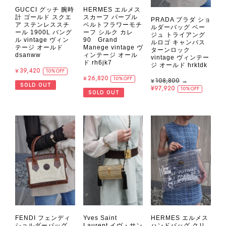
GUCCI グッチ 腕時
HERMES エルメス
計 ゴールド スクエ
スカーフ パープル
PRADA プラダ ショ
ア ステンレススチ
ベルトフラワーモチ
ルダーバッグ ベー
ール 1900L バング
ーフ シルク カレ
ジュ トライアング
ル vintage ヴィン
90 Grand
ルロゴ キャンバス
テージ オールド
Manege vintage ヴ
ターンロック
dsanww
ィンテージ オール
vintage ヴィンテー
ド rh6jk7
ジ オールド hrktdk
¥39,420
10%OFF
¥26,820
10%OFF
¥108,800
→
SOLD OUT
¥97,920
10%OFF
SOLD OUT
FENDI フェンディ
Yves Saint
HERMES エルメス
ショルダーバッグ
Laurent イヴ・サン
ハンドバッグ クリ