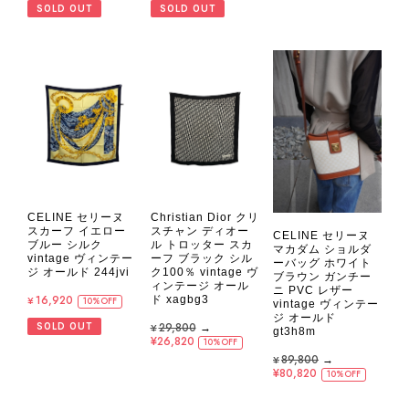
SOLD OUT
SOLD OUT
CELINE セリーヌ
Christian Dior クリ
スカーフ イエロー
スチャン ディオー
CELINE セリーヌ
ブルー シルク
ル トロッター スカ
マカダム ショルダ
vintage ヴィンテー
ーフ ブラック シル
ーバッグ ホワイト
ジ オールド 244jvi
ク100％ vintage ヴ
ブラウン ガンチー
ィンテージ オール
ニ PVC レザー
¥16,920
ド xagbg3
10%OFF
vintage ヴィンテー
ジ オールド
¥29,800
→
SOLD OUT
gt3h8m
¥26,820
10%OFF
¥89,800
→
¥80,820
10%OFF