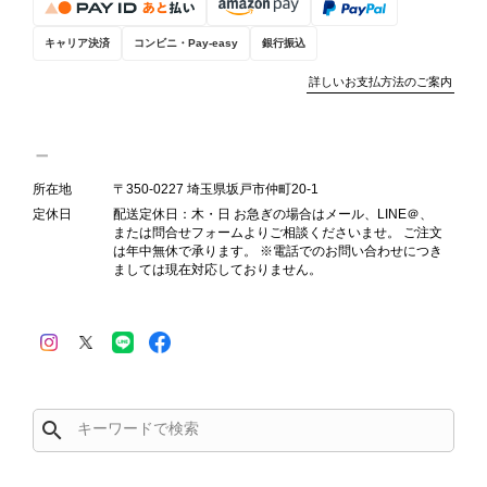
キャリア決済
コンビニ・Pay-easy
銀行振込
詳しいお支払方法のご案内
所在地
〒350-0227 埼玉県坂戸市仲町20-1
定休日
配送定休日：木・日 お急ぎの場合はメール、LINE＠、
または問合せフォームよりご相談くださいませ。 ご注文
は年中無休で承ります。 ※電話でのお問い合わせにつき
ましては現在対応しておりません。
search