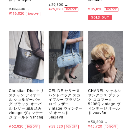
ルド w5cp57
¥29,800
→
¥35,820
¥129,800
→
¥26,820
10%OFF
10%OFF
¥116,820
10%OFF
SOLD OUT
Christian Dior クリ
CELINE セリーヌ
CHANEL シャネル
スチャン ディオー
ハンドバッグ スカ
サングラス ブラッ
ル ショルダーバッ
イブルー ブラゾン
ク ココマーク
グ ブラック オーバ
ロゴ レザー
5208Q vintage ヴ
ル レザー 編み込み
vintage ヴィンテー
ィンテージ オール
vintage ヴィンテー
ジ オールド
ド zxav3n
ジ オールド ysncmj
5m2evd
¥50,800
→
¥62,820
¥58,320
¥45,720
10%OFF
10%OFF
10%OFF