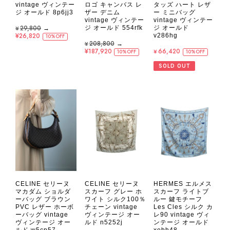
vintage ヴィンテー
ロゴ キャンバス レ
タッズ ハート レザ
ジ オールド 8p6jj3
ザー デニム
ー ミニバッグ
vintage ヴィンテー
vintage ヴィンテー
¥29,800
→
ジ オールド 554rfk
ジ オールド
¥26,820
v286hg
10%OFF
¥208,800
→
¥187,920
¥66,420
10%OFF
10%OFF
SOLD OUT
HERMES エルメス
CELINE セリーヌ
CELINE セリーヌ
スカーフ ライトブ
マカダム ショルダ
スカーフ グレー ホ
ルー 鍵モチーフ
ーバッグ ブラウン
ワイト シルク100％
Les Cles シルク カ
PVC レザー ホーボ
チェーン vintage
レ90 vintage ヴィ
ーバッグ vintage
ヴィンテージ オー
ンテージ オールド
ヴィンテージ オー
ルド n5252j
xebh48