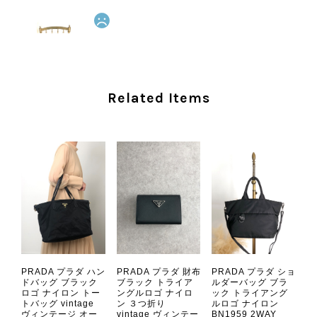
CELINE セリーヌ ショルダーバッグ ブラック ガンチーニ レザー 2way vintage ヴィンテージ オールド nifgs8
2026/08/01
外装内装ともにAランクの商品を購入しました。 しかし、実際に
Related Items
届いた商品は、写真には写っていない内側の蛇腹部分と全面ポケ
ットにカビがびっしりと生えていました。 とてもAランクとは思
えない状態で、見た瞬間に気持ち悪さを感じ、とても使用できる
状態ではありません。 ヴィンテージ品であることは理解してお
り、多少の経年劣化は承知のうえで購入しています。 しかし、こ
のような状態であれば、商品説明や掲載写真で事前に明記してい
ただくべきだと思います。 実は以前こちらで購入した際にも、写
真には写っていない内側部分に目立つ汚れがありました。 そのと
きはたまたまだと思っていましたが、今回も掲載内容だけでは判
断できない状態の商品が届きとても残念です。 決して安い買い物
ではなかったため、ショックも大きかったです。 私は今後こちら
PRADA プラダ ハン
PRADA プラダ 財布
PRADA プラダ ショ
で購入することはないですが、同じような思いをする購入者が出
ドバッグ ブラック
ブラック トライア
ルダーバッグ ブラ
ロゴ ナイロン トー
ングルロゴ ナイロ
ック トライアング
ないよう、商品の状態をより正確に記載し、見えない部分も含め
トバッグ vintage
ン ３つ折り
ルロゴ ナイロン
て写真や説明で分かるよう改善していただきたいです。
ヴィンテージ オー
vintage ヴィンテー
BN1959 2WAY