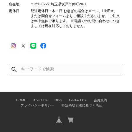
所在地
〒350-0227 埼玉県坂戸市仲町20-1
定休日
配送定休日：木・日 お急ぎの場合はメール、LINE＠、
または問合せフォームよりご相談くださいませ。 ご注文
は年中無休で承ります。 ※電話でのお問い合わせにつき
ましては現在対応しておりません。
PRADA プラダ 財布 ブラック レザー サフィアーノ vintage ヴィンテージ オールド darw4w
2026/07/16
search
CELINE セリーヌ 財布 ブラック ガンチーニ レザー 3つ折り vintage ヴィンテージ オールド 6xspmn
2026/07/16
HOME
About Us
Blog
Contact Us
会員規約
プライバシーポリシー
特定商取引法に基づく表記
CELINE セリーヌ マカダム ショルダーバッグ ホワイト ホースビット PVC レザー ミニバッグ vintage ヴィンテージ オールド ctjind
2026/07/15