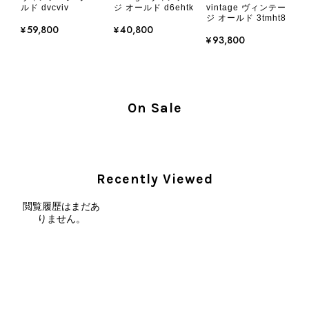
ルド dvcviv
ジ オールド d6ehtk
vintage ヴィンテー
ジ オールド 3tmht8
¥59,800
¥40,800
この度は、楽しみにお待ちいただいた
¥93,800
商品で、衛生面へのご不安を含め、残
念な思いをおかけしましたこと、心よ
りお詫び申し上げます。お受け取りに
なった際のお気持ちを思うと、大変心
On Sale
苦しく感じております。 今回の商品
につきましては、当店よりご連絡のう
え、返品・返金を含め、責任をもって
対応してまいります。 バッグは、外
装と内装をそれぞれ確認し、個別にラ
Recently Viewed
ンクを表示しております。これは、外
観の印象だけで商品の状態全体を判断
閲覧履歴はまだあ
しないためです。また、確認できた汚
りません。
れやダメージは、写真や商品説明に反
映しております。 ご不快な思いをさ
れた中で、率直なご意見をお寄せいた
だきましたことに感謝申し上げます。
今回のご指摘を重く受け止め、まずは
商品の状態を丁寧に確認させていただ