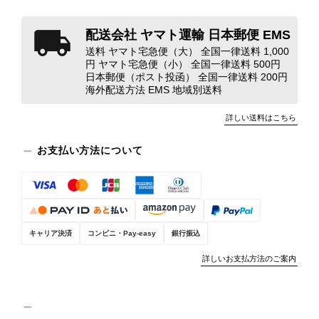
なレビューをありがとうございます。
商品を無事にお受け取りいただき、ま
配送会社 ヤマト運輸 日本郵便 EMS
た迅速にお届けできたとのこと、大変
送料 ヤマト宅急便（大） 全国一律送料 1,000
安心いたしました！ さらに、「思っ
円 ヤマト宅急便（小） 全国一律送料 500円
た以上に素敵なお品でした」とのお言
日本郵便（ポスト投函） 全国一律送料 200円
葉をいただき、スタッフ一同とても嬉
海外配送方法 EMS 地域別送料
しく、何よりの励みになります。 ぜ
ひこちらの商品を末永くご愛用いただ
詳しい送料はこちら
けましたら幸いです。 また気になる
商品やご不明な点などございました
お支払い方法について
ら、いつでもお気軽にご相談くださ
い。 またご縁がございましたら、ぜ
ひよろしくお願いいたします。
VintageShop solo
キャリア決済
コンビニ・Pay-easy
銀行振込
詳しいお支払方法のご案内
PRADA プラダ VITELLO PHENIX ショルダーバッグ ブラウン ロゴ レザー 2WAY BL0805 vintage ヴィンテージ オールド 2rpjby
2026/07/23