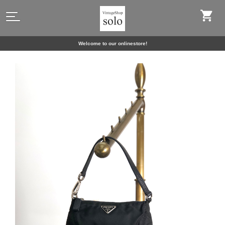
Welcome to our onlinestore!