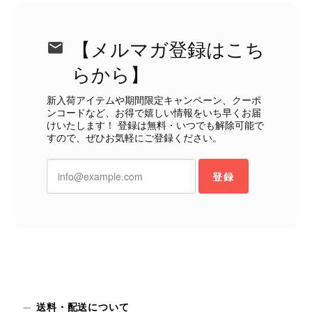
きます。 掲載内容では分からない状
態が確認された場合には、当店の検品
時の見落としとして真摯に受け止め、
【メルマガ登録はこち
検品方法と状態の伝え方を改めて見直
らから】
し、全スタッフで共有してまいりま
す。 オンラインでも安心して商品を
新入荷アイテムや期間限定キャンペーン、クーポ
お選びいただけるよう、より正確な状
ンコードなど、お得で嬉しい情報をいち早くお届
態確認とご案内に努めてまいります。
けいたします！ 登録は無料・いつでも解除可能で
すので、ぜひお気軽にご登録ください。
登録
Salvatore Ferragamo サルヴァトーレ フェラガモ ショルダーバッグ ブラウン ガンチーニ スエード ワンショルダーバッグ vintage ヴィンテージ オールド dgh7fy
2026/07/30
商品が直ぐに届きました。思った以上に素敵なお品でした。また
ご縁が有りましたら宜しくお願い致します。
この度はご購入いただき、そして素敵
送料・配送について