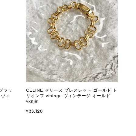
際に届いた商品は、写真には写っていない内側の蛇腹部分と全面ポ
とは思えない状態で、見た瞬間に気持ち悪さを感じ、とても使用で
しており、多少の経年劣化は承知のうえで購入しています。 しか
記していただくべきだと思います。 実は以前こちらで購入した際
た。 そのときはたまたまだと思っていましたが、今回も掲載内容
して安い買い物ではなかったため、ショックも大きかったです。
いをする購入者が出ないよう、商品の状態をより正確に記載し、見
きたいです。
 ブラッ
CELINE セリーヌ ブレスレット ゴールド ト
 ヴィ
リオンフ vintage ヴィンテージ オールド
衛生面へのご不安を含め、残念な思いをおかけしましたこと、
vxnjir
際のお気持ちを思うと、大変心苦しく感じております。 今
え、返品・返金を含め、責任をもって対応してまいります。
¥33,120
にランクを表示しております。これは、外観の印象だけで商品
できた汚れやダメージは、写真や商品説明に反映しておりま
をお寄せいただきましたことに感謝申し上げます。今回のご