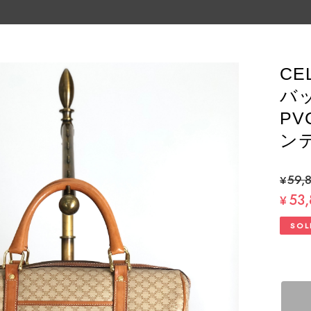
CE
バ
PV
ンテ
¥59,
53
¥
SOL