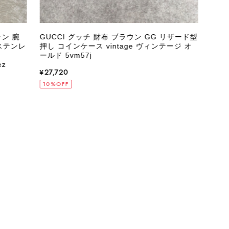
ラン 腕
GUCCI グッチ 財布 ブラウン GG リザード型
GU
ステンレ
押し コインケース vintage ヴィンテージ オ
レザー
ールド 5vm57j
ktd3
z
¥27,720
¥39
10%OFF
10%
状態でした。希少なカラーで可愛いデザインのバッグをお譲りくだ
インでした。 ちょうどいい具合にヴィンテージ感も溢れているの
軍バッグとして大活躍してくれそうです！ 大切に使わせていただ