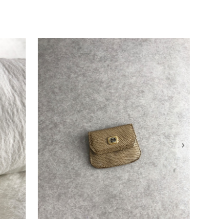
確認させていただきます。 掲載内容では分からない状態が
として真摯に受け止め、検品方法と状態の伝え方を改めて見直
インでも安心して商品をお選びいただけるよう、より正確な
またご縁が有りましたら宜しくお願い致します。
をありがとうございます。 商品を無事にお受け取りいただ
いたしました！ さらに、「思った以上に素敵なお品でし
嬉しく、何よりの励みになります。 ぜひこちらの商品を末
になる商品やご不明な点などございましたら、いつでもお気
よろしくお願いいたします。 VintageShop solo