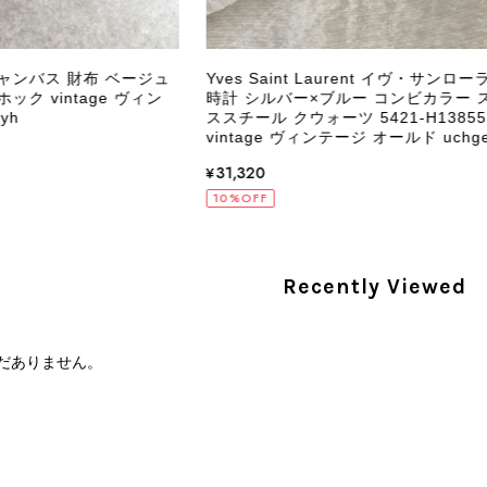
PRADA プラダ VITELLO PHENIX ショルダーバッグ ブラウン ロゴ レザー 2WAY BL0805 vintage ヴィンテージ オールド 2rpjby
/23
キャンバス 財布 ベージュ
Yves Saint Laurent イヴ・サンロー
ック vintage ヴィン
時計 シルバー×ブルー コンビカラー 
yh
ススチール クウォーツ 5421-H13855
vintage ヴィンテージ オールド uchge
PRADA プラダ 財布 ブラック レザー サフィアーノ vintage ヴィンテージ オールド darw4w
¥31,320
/16
10%OFF
Recently Viewed
CELINE セリーヌ 財布 ブラック ガンチーニ レザー 3つ折り vintage ヴィンテージ オールド 6xspmn
/16
だありません。
本日無事に受け取りました。 今回も想像よりはるかに綺麗な
さり、ありがとうございました。初めて見つけたカラーとデザ
CELINE セリーヌ マカダム ショルダーバッグ ホワイト ホースビット PVC レザー ミニバッグ vintage ヴィンテージ オールド ctjind
/15
で、とても気に入りました！前回のバッグと同様、私の中の一