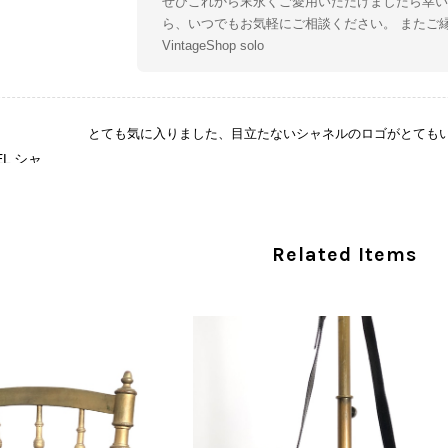
ぜひこれから末永くご愛用いただけましたら幸い
ら、いつでもお気軽にご相談ください。 またご
VintageShop solo
とても気に入りました、目立たないシャネルのロゴがとても
CHANEL シャネル 財布 ブラック ココマーク レザー キャビアスキン 長財布 vintage ヴィンテージ オールド cvjxwf
/05
この度はご購入いただき、そして素敵なレビュー
Related Items
き、気に入っていただけたとのこと、大変安心い
な魅力を感じていただけたようで、スタッフ一同
ましたら幸いです。 また気になる商品やご不明
い。 またご縁がございましたら、ぜひよろしくお願いいた