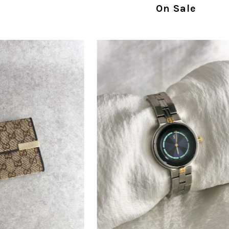
指摘を重く受け止め、まずは商品の状態を丁寧に
On Sale
確認された場合には、当店の検品時の見落とし
し、全スタッフで共有してまいります。 オンラ
状態確認とご案内に努めてまいります。
商品が直ぐに届きました。思った以上に素敵なお品でした。
Salvatore Ferragamo サルヴァトーレ フェラガモ ショルダーバッグ ブラウン ガンチーニ スエード ワンショルダーバッグ vintage ヴィンテージ オールド dgh7fy
/30
この度はご購入いただき、そして素敵なレビュー
き、また迅速にお届けできたとのこと、大変安心
た」とのお言葉をいただき、スタッフ一同とても
永くご愛用いただけましたら幸いです。 また気
軽にご相談ください。 またご縁がございましたら、ぜひ