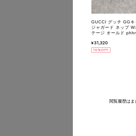
2026/07
EWE ロエベ 財布 ブラック アナグラム レ
GUCCI グッチ GG
コインケース vintage ヴィンテージ オ
ジャガード ネップ Wホ
 84bggt
テージ オールド phhr
,820
¥31,320
OFF
10%OFF
2026/07
2026/07
閲覧履歴はま
2026/07