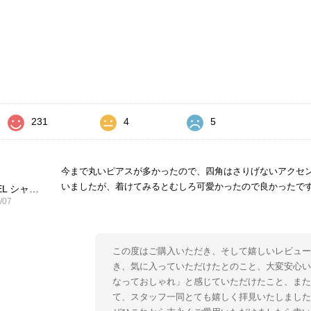
価
231
4
5
今まで丸いピアスが多かったので、四角はさりげないアクセ
いましたが、着けてみるとむしろ可愛かったので良かったで
CHANEL シャネル ピアス ブラック ココマーク ストーン vintage ヴィンテージ オールド yg33jb
/07
この度はご購入いただき、そして嬉しいレビュー
き、気に入っていただけたとのこと、大変安心い
なっておしゃれ」と感じていただけたこと、ま
て、スタッフ一同とても嬉しく拝見いたしました