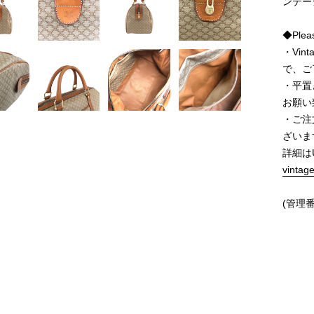
ンテー
◆Pleas
・Vi
で、ご
・平置
お願い
・ご注
ざいま
詳細は
vintag
(管理番