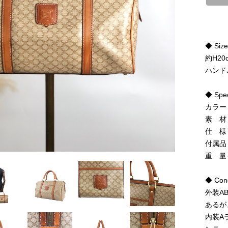
◆ Siz
約H20
ハンド
◆ Spe
カラー
素 材
仕 様
付属品
重 量
◆ Cond
外装A
あるが
内装A