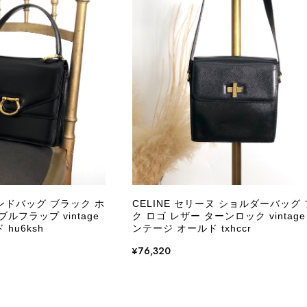
CELINE セリーヌ ブレスレット シルバー トリオンフ ホースビット SILVER925 vintage ヴィンテージ オールド 7f8hjn
/05
外装内装ともにAランクの商品を購入しました。 しかし、実
ケットにカビがびっしりと生えていました。 とてもAランク
CELINE セリーヌ ショルダーバッグ ブラック ガンチーニ レザー 2way vintage ヴィンテージ オールド nifgs8
/01
きる状態ではありません。 ヴィンテージ品であることは理解
し、このような状態であれば、商品説明や掲載写真で事前に明
にも、写真には写っていない内側部分に目立つ汚れがありまし
だけでは判断できない状態の商品が届きとても残念です。 決
私は今後こちらで購入することはないですが、同じような思
えない部分も含めて写真や説明で分かるよう改善していただ
ハンドバッグ ブラック ホ
CELINE セリーヌ ショルダーバッグ
ルフラップ vintage
ク ロゴ レザー ターンロック vintage
この度は、楽しみにお待ちいただいた商品で、
hu6ksh
ンテージ オールド txhccr
心よりお詫び申し上げます。お受け取りになった
回の商品につきましては、当店よりご連絡のう
¥76,320
バッグは、外装と内装をそれぞれ確認し、個別
の状態全体を判断しないためです。また、確認
す。 ご不快な思いをされた中で、率直なご意見