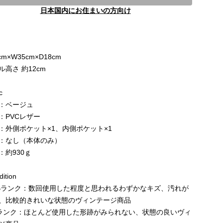
日本国内にお住まいの方向け
e
cm×W35cm×D18cm
ル高さ 約12cm
c
：ベージュ
：PVCレザー
：外側ポケット×1、内側ポケット×1
：なし（本体のみ）
：約930ｇ
ition
Bランク：数回使用した程度と思われるわずかなキズ、汚れが
、比較的きれいな状態のヴィンテージ商品
ランク：ほとんど使用した形跡がみられない、状態の良いヴィ