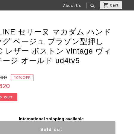
About Us
search
LINE セリーヌ マカダム ハンド
ッグ ベージュ ブラゾン型押し
C レザー ボストン vintage ヴィ
ージ オールド ud4tv5
800
10%OFF
,820
D OUT
International shipping available
Sold out