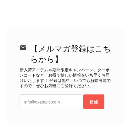
れた中で、率直なご意見をお寄せいた
だきましたことに感謝申し上げます。
今回のご指摘を重く受け止め、まずは
商品の状態を丁寧に確認させていただ
きます。 掲載内容では分からない状
態が確認された場合には、当店の検品
時の見落としとして真摯に受け止め、
【メルマガ登録はこち
検品方法と状態の伝え方を改めて見直
し、全スタッフで共有してまいりま
らから】
す。 オンラインでも安心して商品を
お選びいただけるよう、より正確な状
新入荷アイテムや期間限定キャンペーン、クーポ
態確認とご案内に努めてまいります。
ンコードなど、お得で嬉しい情報をいち早くお届
けいたします！ 登録は無料・いつでも解除可能で
すので、ぜひお気軽にご登録ください。
登録
Salvatore Ferragamo サルヴァトーレ フェラガモ ショルダーバッグ ブラウン ガンチーニ スエード ワンショルダーバッグ vintage ヴィンテージ オールド dgh7fy
2026/07/30
商品が直ぐに届きました。思った以上に素敵なお品でした。また