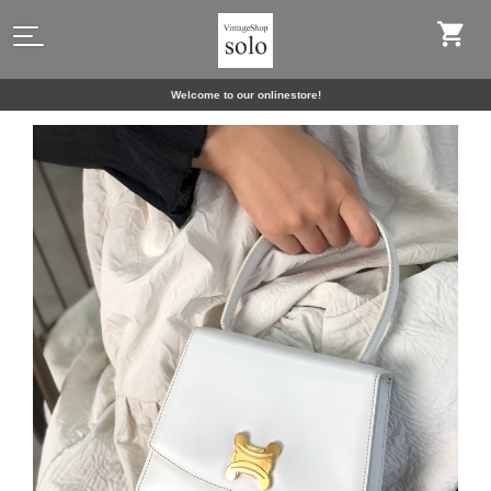
Welcome to our onlinestore!