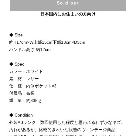
Sold out
日本国内にお住まいの方向け
◆ Size
約H17cm×W上部15cm下部13cm×D3cm
ハンドル高さ 約12cm
◆ Spec
カラー：ホワイト
素 材：レザー
仕 様：内側ポケット×3
付属品：布袋
重 量：約335ｇ
◆ Condition
外装ABランク：数回使用した程度と思われるわずかなキズ、
汚れがあるが、比較的きれいな状態のヴィンテージ商品