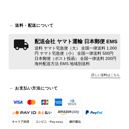
ご縁が有りましたら宜しくお願い致します。
この度はご購入いただき、そして素敵
送料・配送について
なレビューをありがとうございます。
商品を無事にお受け取りいただき、ま
た迅速にお届けできたとのこと、大変
配送会社 ヤマト運輸 日本郵便 EMS
安心いたしました！ さらに、「思っ
送料 ヤマト宅急便（大） 全国一律送料 1,000
た以上に素敵なお品でした」とのお言
円 ヤマト宅急便（小） 全国一律送料 500円
葉をいただき、スタッフ一同とても嬉
日本郵便（ポスト投函） 全国一律送料 200円
海外配送方法 EMS 地域別送料
しく、何よりの励みになります。 ぜ
ひこちらの商品を末永くご愛用いただ
詳しい送料はこちら
けましたら幸いです。 また気になる
商品やご不明な点などございました
お支払い方法について
ら、いつでもお気軽にご相談くださ
い。 またご縁がございましたら、ぜ
ひよろしくお願いいたします。
VintageShop solo
キャリア決済
コンビニ・Pay-easy
銀行振込