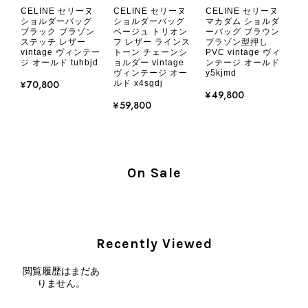
ではなかったため、ショックも大きかったです。 私は今後こちら
CELINE セリーヌ
CELINE セリーヌ
CELINE セリーヌ
で購入することはないですが、同じような思いをする購入者が出
ショルダーバッグ
ショルダーバッグ
マカダム ショルダ
ブラック ブラゾン
ベージュ トリオン
ーバッグ ブラウン
ないよう、商品の状態をより正確に記載し、見えない部分も含め
ステッチ レザー
フ レザー ラインス
ブラゾン型押し
て写真や説明で分かるよう改善していただきたいです。
vintage ヴィンテー
トーン チェーンシ
PVC vintage ヴィ
ジ オールド tuhbjd
ョルダー vintage
ンテージ オールド
ヴィンテージ オー
y5kjmd
¥70,800
ルド x4sgdj
この度は、楽しみにお待ちいただいた
¥49,800
商品で、衛生面へのご不安を含め、残
¥59,800
念な思いをおかけしましたこと、心よ
りお詫び申し上げます。お受け取りに
なった際のお気持ちを思うと、大変心
苦しく感じております。 今回の商品
On Sale
につきましては、当店よりご連絡のう
え、返品・返金を含め、責任をもって
対応してまいります。 バッグは、外
装と内装をそれぞれ確認し、個別にラ
ンクを表示しております。これは、外
Recently Viewed
観の印象だけで商品の状態全体を判断
しないためです。また、確認できた汚
閲覧履歴はまだあ
りません。
れやダメージは、写真や商品説明に反
映しております。 ご不快な思いをさ