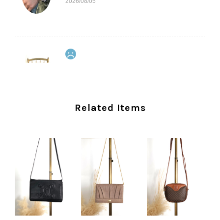
2026/08/05
CELINE セリーヌ ショルダーバッグ ブラック ガンチーニ レザー 2way vintage ヴィンテージ オールド nifgs8
2026/08/01
外装内装ともにAランクの商品を購入しました。 しかし、実際に
Related Items
届いた商品は、写真には写っていない内側の蛇腹部分と全面ポケ
ットにカビがびっしりと生えていました。 とてもAランクとは思
えない状態で、見た瞬間に気持ち悪さを感じ、とても使用できる
状態ではありません。 ヴィンテージ品であることは理解してお
り、多少の経年劣化は承知のうえで購入しています。 しかし、こ
のような状態であれば、商品説明や掲載写真で事前に明記してい
ただくべきだと思います。 実は以前こちらで購入した際にも、写
真には写っていない内側部分に目立つ汚れがありました。 そのと
きはたまたまだと思っていましたが、今回も掲載内容だけでは判
断できない状態の商品が届きとても残念です。 決して安い買い物