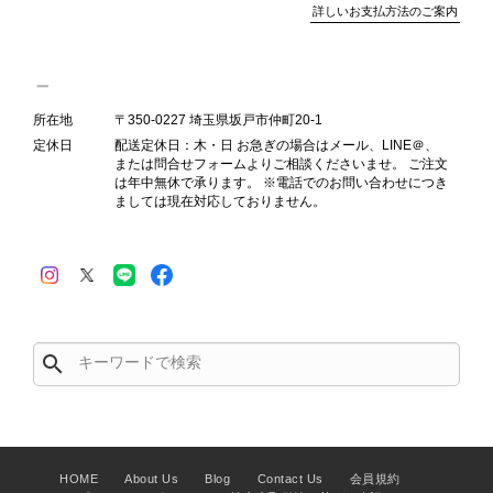
詳しいお支払方法のご案内
PRADA プラダ VITELLO PHENIX ショルダーバッグ ブラウン ロゴ レザー 2WAY BL0805 vintage ヴィンテージ オールド 2rpjby
2026/07/23
所在地
〒350-0227 埼玉県坂戸市仲町20-1
定休日
配送定休日：木・日 お急ぎの場合はメール、LINE＠、
または問合せフォームよりご相談くださいませ。 ご注文
は年中無休で承ります。 ※電話でのお問い合わせにつき
ましては現在対応しておりません。
PRADA プラダ 財布 ブラック レザー サフィアーノ vintage ヴィンテージ オールド darw4w
2026/07/16
search
CELINE セリーヌ 財布 ブラック ガンチーニ レザー 3つ折り vintage ヴィンテージ オールド 6xspmn
2026/07/16
HOME
About Us
Blog
Contact Us
会員規約