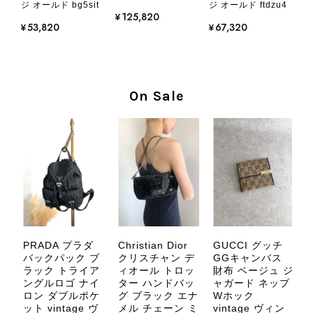
です
ジ オールド bg5sit
ジ オールド ftdzu4
¥125,820
¥53,820
¥67,320
この度はご購入いただき、そして素敵
なレビューをありがとうございます。
商品を無事にお受け取りいただき、気
に入っていただけたとのこと、大変安
On Sale
心いたしました。 また、商品からヴ
ィンテージならではの上品な魅力を感
じていただけたようで、スタッフ一同
大変励みになります！ ぜひこれから
末永くご愛用いただけましたら幸いで
す。 また気になる商品やご不明な点
などございましたら、いつでもお気軽
にご相談ください。 またご縁がござ
いましたら、ぜひよろしくお願いいた
します。 VintageShop solo
PRADA プラダ
Christian Dior
GUCCI グッチ
バ
バックパック ブ
クリスチャン デ
GGキャンバス
サ
ラック トライア
ィオール トロッ
財布 ベージュ ジ
ザ
ングルロゴ ナイ
ター ハンドバッ
ャガード ネップ
ィ
ロン ダブルポケ
グ ブラック エナ
Wホック
v
ル
ット vintage ヴ
メル チェーン ミ
vintage ヴィン