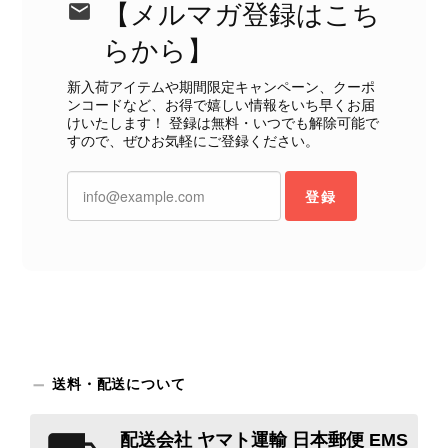
断できない状態の商品が届きとても残念です。 決して安い買い物
【メルマガ登録はこち
ではなかったため、ショックも大きかったです。 私は今後こちら
らから】
で購入することはないですが、同じような思いをする購入者が出
ないよう、商品の状態をより正確に記載し、見えない部分も含め
新入荷アイテムや期間限定キャンペーン、クーポ
て写真や説明で分かるよう改善していただきたいです。
ンコードなど、お得で嬉しい情報をいち早くお届
けいたします！ 登録は無料・いつでも解除可能で
すので、ぜひお気軽にご登録ください。
この度は、楽しみにお待ちいただいた
商品で、衛生面へのご不安を含め、残
登録
念な思いをおかけしましたこと、心よ
りお詫び申し上げます。お受け取りに
なった際のお気持ちを思うと、大変心
苦しく感じております。 今回の商品
につきましては、当店よりご連絡のう
え、返品・返金を含め、責任をもって
対応してまいります。 バッグは、外
装と内装をそれぞれ確認し、個別にラ
ンクを表示しております。これは、外
送料・配送について
観の印象だけで商品の状態全体を判断
しないためです。また、確認できた汚
配送会社 ヤマト運輸 日本郵便 EMS
れやダメージは、写真や商品説明に反