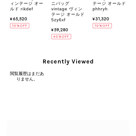
CELINE セリーヌ ブレスレット シルバー トリオンフ ホースビット SILVER925 vintage ヴィンテージ オールド 7f8hjn
ィンテージ オー
ニバッグ
テージ オールド
8
2026/08/05
ルド rikdef
vintage ヴィン
phhryh
テージ オールド
¥65,520
¥31,320
5zy6xf
10%OFF
10%OFF
¥59,280
40%OFF
CELINE セリーヌ ショルダーバッグ ブラック ガンチーニ レザー 2way vintage ヴィンテージ オールド nifgs8
2026/08/01
Recently Viewed
外装内装ともにAランクの商品を購入しました。 しかし、実際に
閲覧履歴はまだあ
届いた商品は、写真には写っていない内側の蛇腹部分と全面ポケ
りません。
ットにカビがびっしりと生えていました。 とてもAランクとは思
えない状態で、見た瞬間に気持ち悪さを感じ、とても使用できる
状態ではありません。 ヴィンテージ品であることは理解してお
り、多少の経年劣化は承知のうえで購入しています。 しかし、こ
のような状態であれば、商品説明や掲載写真で事前に明記してい
ただくべきだと思います。 実は以前こちらで購入した際にも、写
真には写っていない内側部分に目立つ汚れがありました。 そのと
きはたまたまだと思っていましたが、今回も掲載内容だけでは判