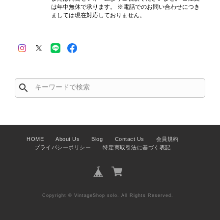
は年中無休で承ります。 ※電話でのお問い合わせにつき
商品が直ぐに届きました。思った以上に素敵なお品でした。また
ましては現在対応しておりません。
ご縁が有りましたら宜しくお願い致します。
この度はご購入いただき、そして素敵
なレビューをありがとうございます。
商品を無事にお受け取りいただき、ま
た迅速にお届けできたとのこと、大変
search
安心いたしました！ さらに、「思っ
た以上に素敵なお品でした」とのお言
葉をいただき、スタッフ一同とても嬉
しく、何よりの励みになります。 ぜ
ひこちらの商品を末永くご愛用いただ
HOME
About Us
Blog
Contact Us
会員規約
けましたら幸いです。 また気になる
プライバシーポリシー
特定商取引法に基づく表記
商品やご不明な点などございました
ら、いつでもお気軽にご相談くださ
い。 またご縁がございましたら、ぜ
ひよろしくお願いいたします。
Copyright © VintageShop solo. All Rights Reserved.
VintageShop solo