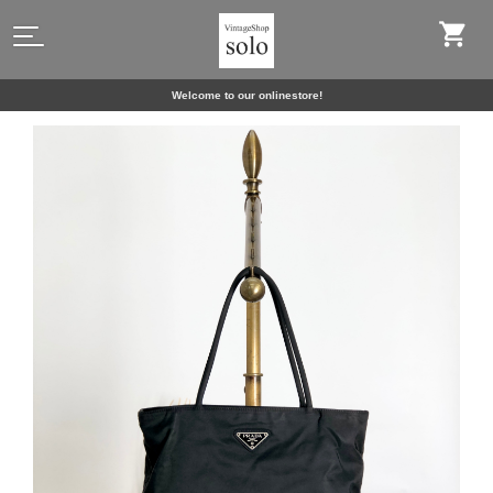
Welcome to our onlinestore!