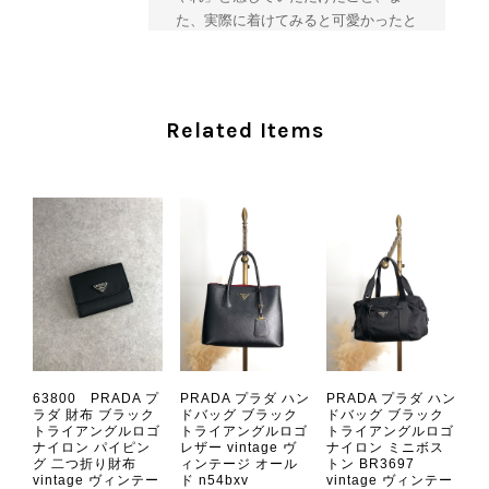
た、実際に着けてみると可愛かったと
のおっしゃっていただけて、スタッフ
一同とても嬉しく拝見いたしました。
ヴィンテージならではの存在感と魅力
を楽しみながら、ぜひこれから末永く
Related Items
ご愛用いただけましたら幸いです。
また気になる商品やご不明な点などご
ざいましたら、いつでもお気軽にご相
談ください。 またご縁がございまし
たら、ぜひよろしくお願いいたしま
す。 VintageShop solo
CHANEL シャネル 財布 ブラック ココマーク レザー キャビアスキン 長財布 vintage ヴィンテージ オールド cvjxwf
63800 PRADA プ
PRADA プラダ ハン
PRADA プラダ ハン
2026/08/05
ラダ 財布 ブラック
ドバッグ ブラック
ドバッグ ブラック
トライアングルロゴ
トライアングルロゴ
トライアングルロゴ
ナイロン パイピン
レザー vintage ヴ
ナイロン ミニボス
グ 二つ折り財布
ィンテージ オール
トン BR3697
とても気に入りました、目立たないシャネルのロゴがとてもいい
vintage ヴィンテー
ド n54bxv
vintage ヴィンテー