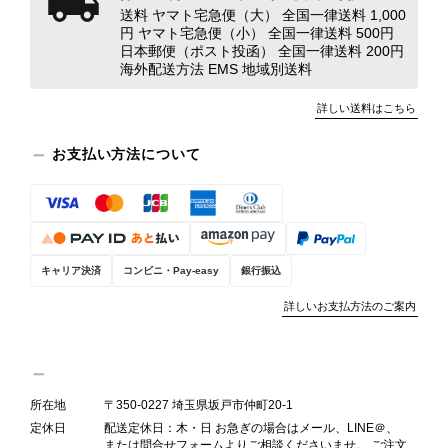
映しております。 ご不快な思いをさ
送料 ヤマト宅急便（大） 全国一律送料 1,000
円 ヤマト宅急便（小） 全国一律送料 500円
れた中で、率直なご意見をお寄せいた
日本郵便（ポスト投函） 全国一律送料 200円
だきましたことに感謝申し上げます。
海外配送方法 EMS 地域別送料
今回のご指摘を重く受け止め、まずは
商品の状態を丁寧に確認させていただ
詳しい送料はこちら
きます。 掲載内容では分からない状
態が確認された場合には、当店の検品
お支払い方法について
時の見落としとして真摯に受け止め、
検品方法と状態の伝え方を改めて見直
し、全スタッフで共有してまいりま
す。 オンラインでも安心して商品を
お選びいただけるよう、より正確な状
キャリア決済
コンビニ・Pay-easy
銀行振込
態確認とご案内に努めてまいります。
詳しいお支払方法のご案内
Salvatore Ferragamo サルヴァトーレ フェラガモ ショルダーバッグ ブラウン ガンチーニ スエード ワンショルダーバッグ vintage ヴィンテージ オールド dgh7fy
所在地
〒350-0227 埼玉県坂戸市仲町20-1
2026/07/30
定休日
配送定休日：木・日 お急ぎの場合はメール、LINE＠、
または問合せフォームよりご相談くださいませ。 ご注文