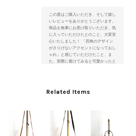
この度はご購入いただき、そして嬉し
いレビューをありがとうございます。
商品を無事にお受け取りいただき、気
に入っていただけたとのこと、大変安
心いたしました！ 「四角のデザイン
がさりげないアクセントになっておし
ゃれ」と感じていただけたこと、ま
た、実際に着けてみると可愛かったと
のおっしゃっていただけて、スタッフ
一同とても嬉しく拝見いたしました。
ヴィンテージならではの存在感と魅力
を楽しみながら、ぜひこれから末永く
Related Items
ご愛用いただけましたら幸いです。
また気になる商品やご不明な点などご
ざいましたら、いつでもお気軽にご相
談ください。 またご縁がございまし
たら、ぜひよろしくお願いいたしま
す。 VintageShop solo