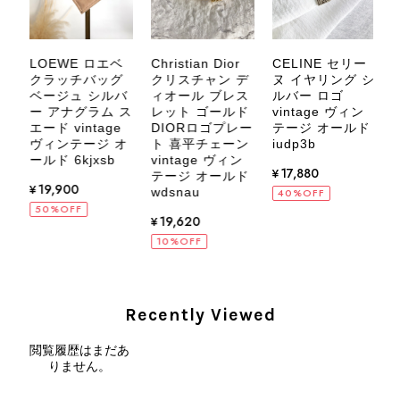
などございましたら、いつでもお気軽
にご相談ください。 またご縁がござ
いましたら、ぜひよろしくお願いいた
LOEWE ロエベ
Christian Dior
CELINE セリー
します。 VintageShop solo
ー
クラッチバッグ
クリスチャン デ
ヌ イヤリング シ
フ
ベージュ シルバ
ィオール ブレス
ルバー ロゴ
ー アナグラム ス
レット ゴールド
vintage ヴィン
ド
エード vintage
DIORロゴプレー
テージ オールド
ヴィンテージ オ
ト 喜平チェーン
iudp3b
ッ
ールド 6kjxsb
vintage ヴィン
¥17,880
CELINE セリーヌ ブレスレット シルバー トリオンフ ホースビット SILVER925 vintage ヴィンテージ オールド 7f8hjn
テージ オールド
¥19,900
2026/08/05
wdsnau
40%OFF
50%OFF
¥19,620
10%OFF
CELINE セリーヌ ショルダーバッグ ブラック ガンチーニ レザー 2way vintage ヴィンテージ オールド nifgs8
Recently Viewed
2026/08/01
閲覧履歴はまだあ
りません。
外装内装ともにAランクの商品を購入しました。 しかし、実際に
届いた商品は、写真には写っていない内側の蛇腹部分と全面ポケ