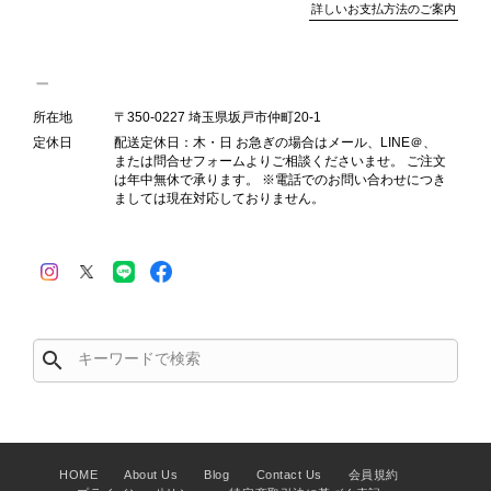
詳しいお支払方法のご案内
態確認とご案内に努めてまいります。
所在地
〒350-0227 埼玉県坂戸市仲町20-1
Salvatore Ferragamo サルヴァトーレ フェラガモ ショルダーバッグ ブラウン ガンチーニ スエード ワンショルダーバッグ vintage ヴィンテージ オールド dgh7fy
定休日
配送定休日：木・日 お急ぎの場合はメール、LINE＠、
2026/07/30
または問合せフォームよりご相談くださいませ。 ご注文
は年中無休で承ります。 ※電話でのお問い合わせにつき
ましては現在対応しておりません。
商品が直ぐに届きました。思った以上に素敵なお品でした。また
ご縁が有りましたら宜しくお願い致します。
この度はご購入いただき、そして素敵
なレビューをありがとうございます。
商品を無事にお受け取りいただき、ま
search
た迅速にお届けできたとのこと、大変
安心いたしました！ さらに、「思っ
た以上に素敵なお品でした」とのお言
葉をいただき、スタッフ一同とても嬉
しく、何よりの励みになります。 ぜ
HOME
About Us
Blog
Contact Us
会員規約