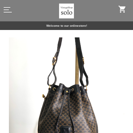
Welcome to our onlinestore!