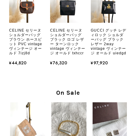
CHANEL シャネル 財布 ブラック ココマーク レザー キャビアスキン 長財布 vintage ヴィンテージ オールド cvjxwf
CELINE セリーヌ
CELINE セリーヌ
GUCCI グッチ レデ
2026/08/05
ショルダーバッグ
ショルダーバッグ
ィロック ショルダ
ブラウン ホースビ
ブラック ロゴ レザ
ーバッグ ブラック
ット PVC vintage
ー ターンロック
レザー 2way
ヴィンテージ オー
vintage ヴィンテー
vintage ヴィンテー
とても気に入りました、目立たないシャネルのロゴがとてもいい
ルド 7izj8d
ジ オールド txhccr
ジ オールド uiedgd
です
¥44,820
¥76,320
¥97,920
この度はご購入いただき、そして素敵
なレビューをありがとうございます。
商品を無事にお受け取りいただき、気
On Sale
に入っていただけたとのこと、大変安
心いたしました。 また、商品からヴ
ィンテージならではの上品な魅力を感
じていただけたようで、スタッフ一同
大変励みになります！ ぜひこれから
末永くご愛用いただけましたら幸いで
す。 また気になる商品やご不明な点