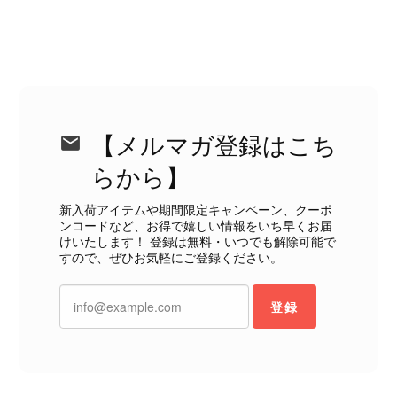
ットにカビがびっしりと生えていました。 とてもAランクとは思
えない状態で、見た瞬間に気持ち悪さを感じ、とても使用できる
状態ではありません。 ヴィンテージ品であることは理解してお
り、多少の経年劣化は承知のうえで購入しています。 しかし、こ
のような状態であれば、商品説明や掲載写真で事前に明記してい
ただくべきだと思います。 実は以前こちらで購入した際にも、写
真には写っていない内側部分に目立つ汚れがありました。 そのと
【メルマガ登録はこち
きはたまたまだと思っていましたが、今回も掲載内容だけでは判
断できない状態の商品が届きとても残念です。 決して安い買い物
らから】
ではなかったため、ショックも大きかったです。 私は今後こちら
で購入することはないですが、同じような思いをする購入者が出
新入荷アイテムや期間限定キャンペーン、クーポ
ンコードなど、お得で嬉しい情報をいち早くお届
ないよう、商品の状態をより正確に記載し、見えない部分も含め
けいたします！ 登録は無料・いつでも解除可能で
て写真や説明で分かるよう改善していただきたいです。
すので、ぜひお気軽にご登録ください。
この度は、楽しみにお待ちいただいた
登録
商品で、衛生面へのご不安を含め、残
念な思いをおかけしましたこと、心よ
りお詫び申し上げます。お受け取りに
なった際のお気持ちを思うと、大変心
苦しく感じております。 今回の商品