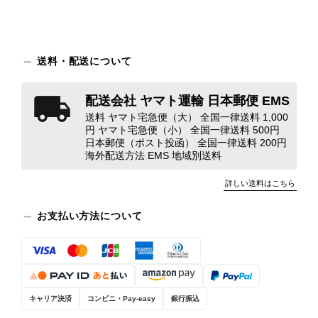
につきましては、当店よりご連絡のう
え、返品・返金を含め、責任をもって
対応してまいります。 バッグは、外
装と内装をそれぞれ確認し、個別にラ
送料・配送について
ンクを表示しております。これは、外
観の印象だけで商品の状態全体を判断
配送会社 ヤマト運輸 日本郵便 EMS
しないためです。また、確認できた汚
送料 ヤマト宅急便（大） 全国一律送料 1,000
れやダメージは、写真や商品説明に反
円 ヤマト宅急便（小） 全国一律送料 500円
映しております。 ご不快な思いをさ
日本郵便（ポスト投函） 全国一律送料 200円
れた中で、率直なご意見をお寄せいた
海外配送方法 EMS 地域別送料
だきましたことに感謝申し上げます。
詳しい送料はこちら
今回のご指摘を重く受け止め、まずは
商品の状態を丁寧に確認させていただ
お支払い方法について
きます。 掲載内容では分からない状
態が確認された場合には、当店の検品
時の見落としとして真摯に受け止め、
検品方法と状態の伝え方を改めて見直
し、全スタッフで共有してまいりま
す。 オンラインでも安心して商品を
キャリア決済
コンビニ・Pay-easy
銀行振込
お選びいただけるよう、より正確な状