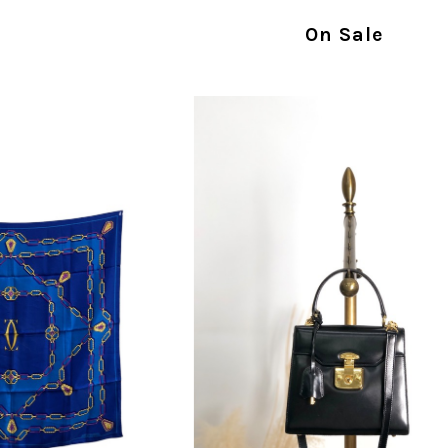
指摘を重く受け止め、まずは商品の状態を丁寧に
確認された場合には、当店の検品時の見落とし
On Sale
し、全スタッフで共有してまいります。 オンラ
状態確認とご案内に努めてまいります。
商品が直ぐに届きました。思った以上に素敵なお品でした。
Salvatore Ferragamo サルヴァトーレ フェラガモ ショルダーバッグ ブラウン ガンチーニ スエード ワンショルダーバッグ vintage ヴィンテージ オールド dgh7fy
/30
この度はご購入いただき、そして素敵なレビュー
き、また迅速にお届けできたとのこと、大変安心
た」とのお言葉をいただき、スタッフ一同とても
永くご愛用いただけましたら幸いです。 また気
軽にご相談ください。 またご縁がございましたら、ぜひ