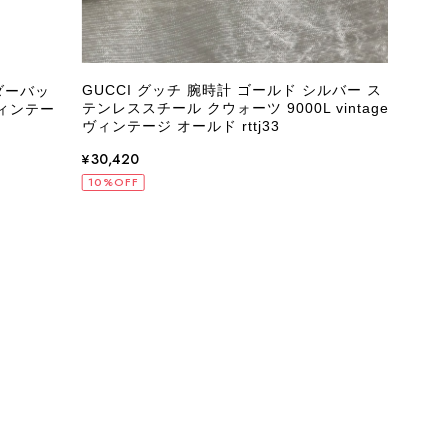
GUCCI グッチ 腕時計 ゴールド シルバー ス
ダーバッ
Chr
テンレススチール クウォーツ 9000L vintage
ヴィンテー
スレ
ヴィンテージ オールド rttj33
vin
¥30,420
¥14
10%OFF
10%
状態でした。希少なカラーで可愛いデザインのバッグをお譲りくだ
インでした。 ちょうどいい具合にヴィンテージ感も溢れているの
軍バッグとして大活躍してくれそうです！ 大切に使わせていただ