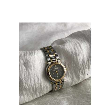
確認させていただきます。 掲載内容では分からない状態が
として真摯に受け止め、検品方法と状態の伝え方を改めて見直
インでも安心して商品をお選びいただけるよう、より正確な
またご縁が有りましたら宜しくお願い致します。
をありがとうございます。 商品を無事にお受け取りいただ
いたしました！ さらに、「思った以上に素敵なお品でし
嬉しく、何よりの励みになります。 ぜひこちらの商品を末
になる商品やご不明な点などございましたら、いつでもお気
よろしくお願いいたします。 VintageShop solo