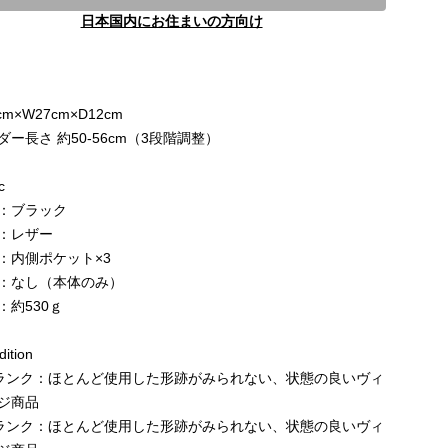
日本国内にお住まいの方向け
e
cm×W27cm×D12cm
ダー長さ 約50-56cm（3段階調整）
c
：ブラック
：レザー
：内側ポケット×3
：なし（本体のみ）
：約530ｇ
ition
ランク：ほとんど使用した形跡がみられない、状態の良いヴィ
ジ商品
ランク：ほとんど使用した形跡がみられない、状態の良いヴィ