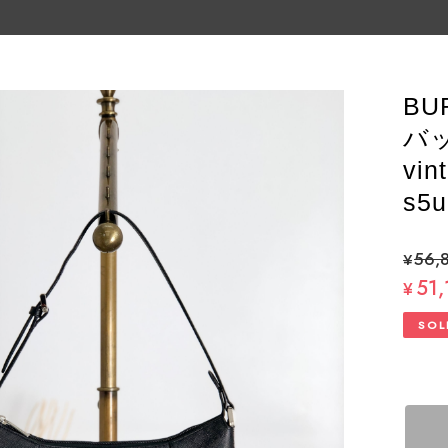
BU
バ
vi
s5u
¥56,
51,
¥
SOL