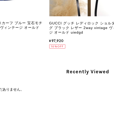
PRADA プラダ VITELLO PHENIX ショルダーバッグ ブラウン ロゴ レザー 2WAY BL0805 vintage ヴィンテージ オールド 2rpjby
/23
エ スカーフ ブルー 宝石モチ
GUCCI グッチ レディロック ショル
ge ヴィンテージ オールド
グ ブラック レザー 2way vintage 
ジ オールド uiedgd
PRADA プラダ 財布 ブラック レザー サフィアーノ vintage ヴィンテージ オールド darw4w
¥97,920
/16
10%OFF
Recently Viewed
CELINE セリーヌ 財布 ブラック ガンチーニ レザー 3つ折り vintage ヴィンテージ オールド 6xspmn
/16
だありません。
本日無事に受け取りました。 今回も想像よりはるかに綺麗な
さり、ありがとうございました。初めて見つけたカラーとデザ
CELINE セリーヌ マカダム ショルダーバッグ ホワイト ホースビット PVC レザー ミニバッグ vintage ヴィンテージ オールド ctjind
/15
で、とても気に入りました！前回のバッグと同様、私の中の一