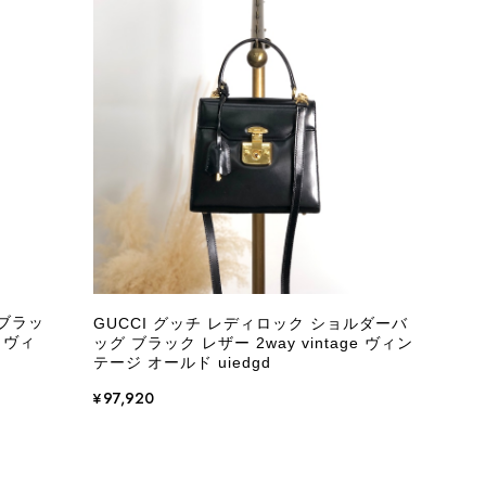
際に届いた商品は、写真には写っていない内側の蛇腹部分と全面ポ
とは思えない状態で、見た瞬間に気持ち悪さを感じ、とても使用で
しており、多少の経年劣化は承知のうえで購入しています。 しか
記していただくべきだと思います。 実は以前こちらで購入した際
た。 そのときはたまたまだと思っていましたが、今回も掲載内容
して安い買い物ではなかったため、ショックも大きかったです。
いをする購入者が出ないよう、商品の状態をより正確に記載し、見
きたいです。
 ブラッ
GUCCI グッチ レディロック ショルダーバ
 ヴィ
ッグ ブラック レザー 2way vintage ヴィン
衛生面へのご不安を含め、残念な思いをおかけしましたこと、
テージ オールド uiedgd
際のお気持ちを思うと、大変心苦しく感じております。 今
え、返品・返金を含め、責任をもって対応してまいります。
¥97,920
にランクを表示しております。これは、外観の印象だけで商品
できた汚れやダメージは、写真や商品説明に反映しておりま
をお寄せいただきましたことに感謝申し上げます。今回のご