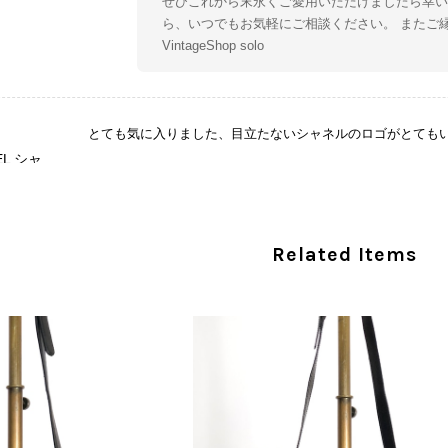
ぜひこれから末永くご愛用いただけましたら幸い
ら、いつでもお気軽にご相談ください。 またご
VintageShop solo
とても気に入りました、目立たないシャネルのロゴがとても
CHANEL シャネル 財布 ブラック ココマーク レザー キャビアスキン 長財布 vintage ヴィンテージ オールド cvjxwf
/05
この度はご購入いただき、そして素敵なレビュー
Related Items
き、気に入っていただけたとのこと、大変安心い
な魅力を感じていただけたようで、スタッフ一同
ましたら幸いです。 また気になる商品やご不明
い。 またご縁がございましたら、ぜひよろしくお願いいた