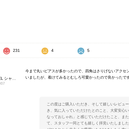
価
231
4
5
今まで丸いピアスが多かったので、四角はさりげないアクセ
いましたが、着けてみるとむしろ可愛かったので良かったで
CHANEL シャネル ピアス ブラック ココマーク ストーン vintage ヴィンテージ オールド yg33jb
/07
この度はご購入いただき、そして嬉しいレビュー
き、気に入っていただけたとのこと、大変安心い
なっておしゃれ」と感じていただけたこと、ま
て、スタッフ一同とても嬉しく拝見いたしました