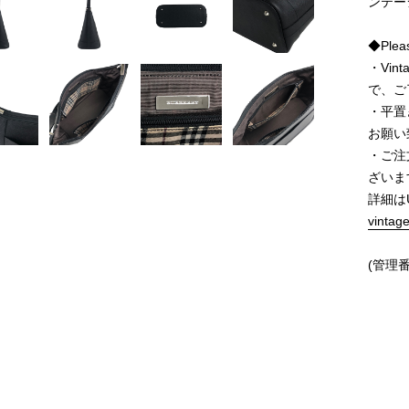
ンテー
◆Pleas
・Vi
で、ご
・平置
お願い
・ご注
ざいま
詳細は
vintag
(管理番