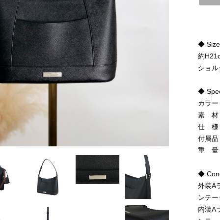
◆ Siz
約H21
ショル
◆ Spe
カラー
素 材
仕 様
付属品
重 量
◆ Cond
外装A
ンテー
内装A