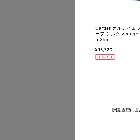
2026/07
tier カルティエ マストライン 財布 ボルド
Cartier カルティ
ザー 二つ折り vintage ヴィンテージ オ
ーフ シルク vinta
 ustkxg
rit2hn
,820
¥18,720
2026/07
OFF
10%OFF
2026/07
閲覧履歴はま
2026/07