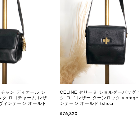
CELINE セリーヌ ブレスレット シルバー トリオンフ ホースビット SILVER925 vintage ヴィンテージ オールド 7f8hjn
/05
外装内装ともにAランクの商品を購入しました。 しかし、実
ケットにカビがびっしりと生えていました。 とてもAランク
CELINE セリーヌ ショルダーバッグ ブラック ガンチーニ レザー 2way vintage ヴィンテージ オールド nifgs8
/01
きる状態ではありません。 ヴィンテージ品であることは理解
し、このような状態であれば、商品説明や掲載写真で事前に明
にも、写真には写っていない内側部分に目立つ汚れがありまし
だけでは判断できない状態の商品が届きとても残念です。 決
私は今後こちらで購入することはないですが、同じような思
えない部分も含めて写真や説明で分かるよう改善していただ
 クリスチャン ディオール シ
CELINE セリーヌ ショルダーバッグ
ック ロゴチャーム レザ
ク ロゴ レザー ターンロック vintage
この度は、楽しみにお待ちいただいた商品で、
ge ヴィンテージ オールド
ンテージ オールド txhccr
心よりお詫び申し上げます。お受け取りになった
回の商品につきましては、当店よりご連絡のう
¥76,320
バッグは、外装と内装をそれぞれ確認し、個別
の状態全体を判断しないためです。また、確認
す。 ご不快な思いをされた中で、率直なご意見