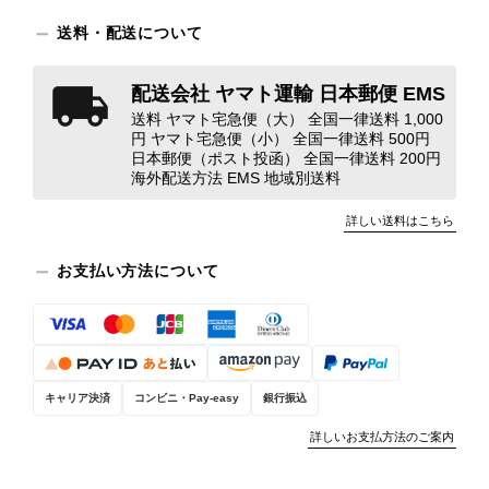
断できない状態の商品が届きとても残念です。 決して安い買い物
送料・配送について
ではなかったため、ショックも大きかったです。 私は今後こちら
で購入することはないですが、同じような思いをする購入者が出
ないよう、商品の状態をより正確に記載し、見えない部分も含め
配送会社 ヤマト運輸 日本郵便 EMS
て写真や説明で分かるよう改善していただきたいです。
送料 ヤマト宅急便（大） 全国一律送料 1,000
円 ヤマト宅急便（小） 全国一律送料 500円
日本郵便（ポスト投函） 全国一律送料 200円
この度は、楽しみにお待ちいただいた
海外配送方法 EMS 地域別送料
商品で、衛生面へのご不安を含め、残
念な思いをおかけしましたこと、心よ
詳しい送料はこちら
りお詫び申し上げます。お受け取りに
なった際のお気持ちを思うと、大変心
お支払い方法について
苦しく感じております。 今回の商品
につきましては、当店よりご連絡のう
え、返品・返金を含め、責任をもって
対応してまいります。 バッグは、外
装と内装をそれぞれ確認し、個別にラ
キャリア決済
コンビニ・Pay-easy
銀行振込
ンクを表示しております。これは、外
観の印象だけで商品の状態全体を判断
詳しいお支払方法のご案内
しないためです。また、確認できた汚
れやダメージは、写真や商品説明に反