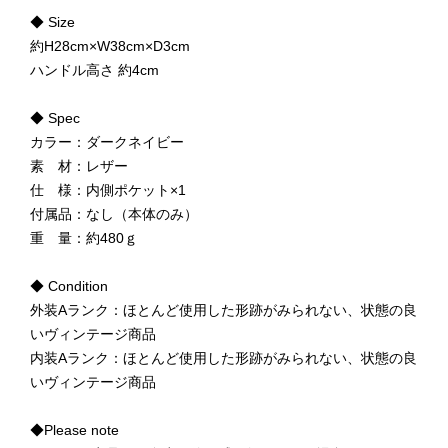
◆ Size
約H28cm×W38cm×D3cm
ハンドル高さ 約4cm
◆ Spec
カラー：ダークネイビー
素 材：レザー
仕 様：内側ポケット×1
付属品：なし（本体のみ）
重 量：約480ｇ
◆ Condition
外装Aランク：ほとんど使用した形跡がみられない、状態の良
いヴィンテージ商品
内装Aランク：ほとんど使用した形跡がみられない、状態の良
いヴィンテージ商品
◆Please note