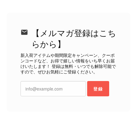
CELINE セリーヌ ブレスレット シルバー トリオンフ ホースビット SILVER925 vintage ヴィンテージ オールド 7f8hjn
2026/08/05
【メルマガ登録はこち
らから】
CELINE セリーヌ ショルダーバッグ ブラック ガンチーニ レザー 2way vintage ヴィンテージ オールド nifgs8
新入荷アイテムや期間限定キャンペーン、クーポ
2026/08/01
ンコードなど、お得で嬉しい情報をいち早くお届
けいたします！ 登録は無料・いつでも解除可能で
すので、ぜひお気軽にご登録ください。
外装内装ともにAランクの商品を購入しました。 しかし、実際に
届いた商品は、写真には写っていない内側の蛇腹部分と全面ポケ
ットにカビがびっしりと生えていました。 とてもAランクとは思
登録
えない状態で、見た瞬間に気持ち悪さを感じ、とても使用できる
状態ではありません。 ヴィンテージ品であることは理解してお
り、多少の経年劣化は承知のうえで購入しています。 しかし、こ
のような状態であれば、商品説明や掲載写真で事前に明記してい
ただくべきだと思います。 実は以前こちらで購入した際にも、写
真には写っていない内側部分に目立つ汚れがありました。 そのと
きはたまたまだと思っていましたが、今回も掲載内容だけでは判