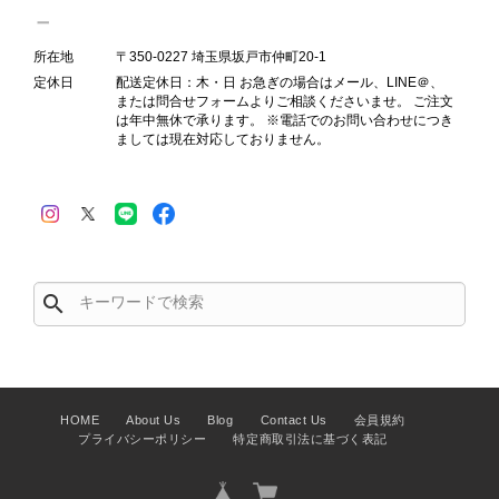
映しております。 ご不快な思いをさ
れた中で、率直なご意見をお寄せいた
所在地
〒350-0227 埼玉県坂戸市仲町20-1
だきましたことに感謝申し上げます。
定休日
配送定休日：木・日 お急ぎの場合はメール、LINE＠、
今回のご指摘を重く受け止め、まずは
または問合せフォームよりご相談くださいませ。 ご注文
商品の状態を丁寧に確認させていただ
は年中無休で承ります。 ※電話でのお問い合わせにつき
ましては現在対応しておりません。
きます。 掲載内容では分からない状
態が確認された場合には、当店の検品
時の見落としとして真摯に受け止め、
検品方法と状態の伝え方を改めて見直
し、全スタッフで共有してまいりま
す。 オンラインでも安心して商品を
お選びいただけるよう、より正確な状
search
態確認とご案内に努めてまいります。
HOME
About Us
Blog
Contact Us
会員規約
プライバシーポリシー
特定商取引法に基づく表記
Salvatore Ferragamo サルヴァトーレ フェラガモ ショルダーバッグ ブラウン ガンチーニ スエード ワンショルダーバッグ vintage ヴィンテージ オールド dgh7fy
2026/07/30