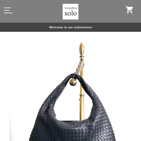
Welcome to our onlinestore!