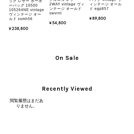
ック レザー ホーボ
です
2WAY vintage ヴィ
ィンテージ オール
ーバッグ 10500
ンテージ オールド
ド egp857
105264NE vintage
swvrnt
ヴィンテージ オー
¥89,800
ルド xsmh56
この度はご購入いただき、そして素敵
¥54,800
なレビューをありがとうございます。
¥238,800
商品を無事にお受け取りいただき、気
に入っていただけたとのこと、大変安
心いたしました。 また、商品からヴ
ィンテージならではの上品な魅力を感
On Sale
じていただけたようで、スタッフ一同
大変励みになります！ ぜひこれから
末永くご愛用いただけましたら幸いで
す。 また気になる商品やご不明な点
などございましたら、いつでもお気軽
Recently Viewed
にご相談ください。 またご縁がござ
いましたら、ぜひよろしくお願いいた
閲覧履歴はまだあ
します。 VintageShop solo
りません。