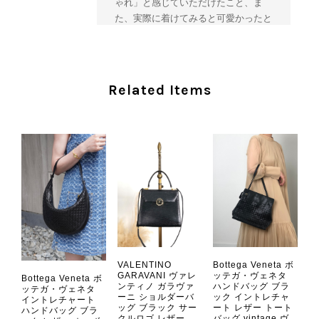
ゃれ」と感じていただけたこと、ま
た、実際に着けてみると可愛かったと
のおっしゃっていただけて、スタッフ
一同とても嬉しく拝見いたしました。
ヴィンテージならではの存在感と魅力
を楽しみながら、ぜひこれから末永く
Related Items
ご愛用いただけましたら幸いです。
また気になる商品やご不明な点などご
ざいましたら、いつでもお気軽にご相
談ください。 またご縁がございまし
たら、ぜひよろしくお願いいたしま
す。 VintageShop solo
CHANEL シャネル 財布 ブラック ココマーク レザー キャビアスキン 長財布 vintage ヴィンテージ オールド cvjxwf
VALENTINO
Bottega Veneta ボ
2026/08/05
GARAVANI ヴァレ
ッテガ・ヴェネタ
Bottega Veneta ボ
ンティノ ガラヴァ
ハンドバッグ ブラ
ッテガ・ヴェネタ
ーニ ショルダーバ
ック イントレチャ
イントレチャート
ッグ ブラック サー
ート レザー トート
とても気に入りました、目立たないシャネルのロゴがとてもいい
ハンドバッグ ブラ
クルロゴ レザー
バッグ vintage ヴ