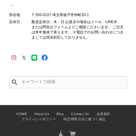
2026/07/23
所在地
〒350-0227 埼玉県坂戸市仲町20-1
定休日
配送定休日：木・日 お急ぎの場合はメール、LINE＠、
または問合せフォームよりご相談くださいませ。 ご注文
は年中無休で承ります。 ※電話でのお問い合わせにつき
ましては現在対応しておりません。
PRADA プラダ 財布 ブラック レザー サフィアーノ vintage ヴィンテージ オールド darw4w
2026/07/16
search
CELINE セリーヌ 財布 ブラック ガンチーニ レザー 3つ折り vintage ヴィンテージ オールド 6xspmn
2026/07/16
HOME
About Us
Blog
Contact Us
会員規約
プライバシーポリシー
特定商取引法に基づく表記