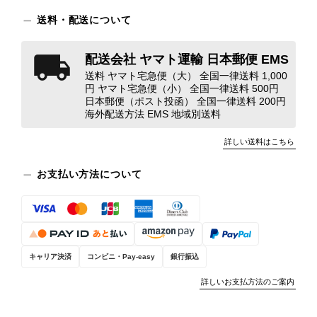
この度はご購入いただき、そして素敵
送料・配送について
なレビューをありがとうございます。
商品を無事にお受け取りいただき、ま
配送会社 ヤマト運輸 日本郵便 EMS
た迅速にお届けできたとのこと、大変
送料 ヤマト宅急便（大） 全国一律送料 1,000
安心いたしました！ さらに、「思っ
円 ヤマト宅急便（小） 全国一律送料 500円
た以上に素敵なお品でした」とのお言
日本郵便（ポスト投函） 全国一律送料 200円
葉をいただき、スタッフ一同とても嬉
海外配送方法 EMS 地域別送料
しく、何よりの励みになります。 ぜ
ひこちらの商品を末永くご愛用いただ
詳しい送料はこちら
けましたら幸いです。 また気になる
商品やご不明な点などございました
お支払い方法について
ら、いつでもお気軽にご相談くださ
い。 またご縁がございましたら、ぜ
ひよろしくお願いいたします。
VintageShop solo
キャリア決済
コンビニ・Pay-easy
銀行振込
詳しいお支払方法のご案内
PRADA プラダ VITELLO PHENIX ショルダーバッグ ブラウン ロゴ レザー 2WAY BL0805 vintage ヴィンテージ オールド 2rpjby