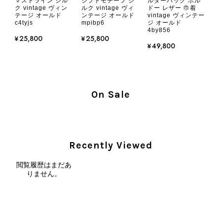
マストライン シル
ジプトモチーフ シ
ルダーバッグ ボル
ないよう、商品の状態をより正確に記載し、見えない部分も含め
ク vintage ヴィン
ルク vintage ヴィ
ドー レザー 巾着
て写真や説明で分かるよう改善していただきたいです。
テージ オールド
ンテージ オールド
vintage ヴィンテー
c4tyjs
mpibp6
ジ オールド
4by856
¥25,800
¥25,800
この度は、楽しみにお待ちいただいた
¥49,800
商品で、衛生面へのご不安を含め、残
念な思いをおかけしましたこと、心よ
りお詫び申し上げます。お受け取りに
なった際のお気持ちを思うと、大変心
On Sale
苦しく感じております。 今回の商品
につきましては、当店よりご連絡のう
え、返品・返金を含め、責任をもって
対応してまいります。 バッグは、外
装と内装をそれぞれ確認し、個別にラ
Recently Viewed
ンクを表示しております。これは、外
観の印象だけで商品の状態全体を判断
閲覧履歴はまだあ
しないためです。また、確認できた汚
りません。
れやダメージは、写真や商品説明に反
映しております。 ご不快な思いをさ
れた中で、率直なご意見をお寄せいた
だきましたことに感謝申し上げます。