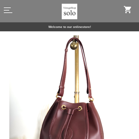
Welcome to our onlinestore!