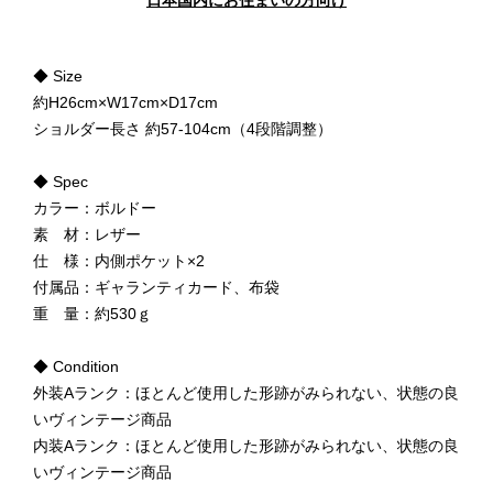
日本国内にお住まいの方向け
◆ Size
約H26cm×W17cm×D17cm
ショルダー長さ 約57-104cm（4段階調整）
◆ Spec
カラー：ボルドー
素 材：レザー
仕 様：内側ポケット×2
付属品：ギャランティカード、布袋
重 量：約530ｇ
◆ Condition
外装Aランク：ほとんど使用した形跡がみられない、状態の良
いヴィンテージ商品
内装Aランク：ほとんど使用した形跡がみられない、状態の良
いヴィンテージ商品