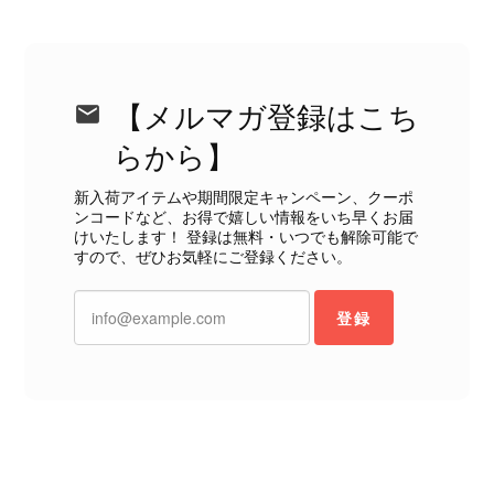
今回のご指摘を重く受け止め、まずは
商品の状態を丁寧に確認させていただ
きます。 掲載内容では分からない状
態が確認された場合には、当店の検品
時の見落としとして真摯に受け止め、
【メルマガ登録はこち
検品方法と状態の伝え方を改めて見直
らから】
し、全スタッフで共有してまいりま
す。 オンラインでも安心して商品を
新入荷アイテムや期間限定キャンペーン、クーポ
お選びいただけるよう、より正確な状
ンコードなど、お得で嬉しい情報をいち早くお届
態確認とご案内に努めてまいります。
けいたします！ 登録は無料・いつでも解除可能で
すので、ぜひお気軽にご登録ください。
登録
Salvatore Ferragamo サルヴァトーレ フェラガモ ショルダーバッグ ブラウン ガンチーニ スエード ワンショルダーバッグ vintage ヴィンテージ オールド dgh7fy
2026/07/30
商品が直ぐに届きました。思った以上に素敵なお品でした。また
ご縁が有りましたら宜しくお願い致します。