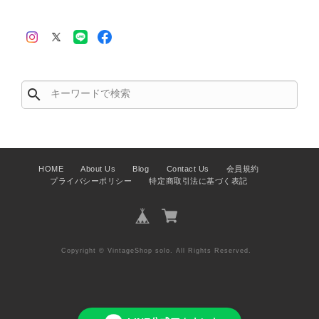
CELINE セリーヌ 財布 ブラック ガンチーニ レザー 3つ折り vintage ヴィンテージ オールド 6xspmn
search
2026/07/16
HOME
About Us
Blog
Contact Us
会員規約
プライバシーポリシー
特定商取引法に基づく表記
CELINE セリーヌ マカダム ショルダーバッグ ホワイト ホースビット PVC レザー ミニバッグ vintage ヴィンテージ オールド ctjind
2026/07/15
本日無事に受け取りました。 今回も想像よりはるかに綺麗な状態
Copyright © VintageShop solo. All Rights Reserved.
でした。希少なカラーで可愛いデザインのバッグをお譲りくださ
り、ありがとうございました。初めて見つけたカラーとデザイン
でした。 ちょうどいい具合にヴィンテージ感も溢れているので、
とても気に入りました！前回のバッグと同様、私の中の一軍バッ
グとして大活躍してくれそうです！ 大切に使わせていただけたら