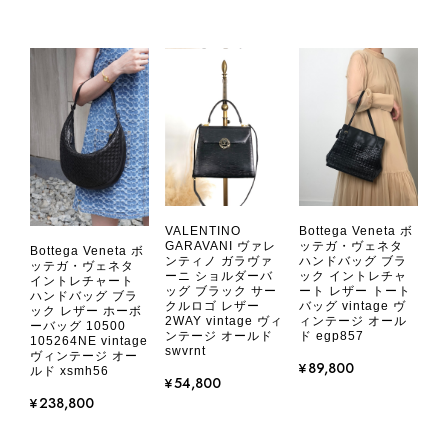
ットにカビがびっしりと生えていました。 とてもAランクとは思
えない状態で、見た瞬間に気持ち悪さを感じ、とても使用できる
状態ではありません。 ヴィンテージ品であることは理解してお
り、多少の経年劣化は承知のうえで購入しています。 しかし、こ
のような状態であれば、商品説明や掲載写真で事前に明記してい
ただくべきだと思います。 実は以前こちらで購入した際にも、写
真には写っていない内側部分に目立つ汚れがありました。 そのと
きはたまたまだと思っていましたが、今回も掲載内容だけでは判
断できない状態の商品が届きとても残念です。 決して安い買い物
ではなかったため、ショックも大きかったです。 私は今後こちら
VALENTINO
Bottega Veneta ボ
で購入することはないですが、同じような思いをする購入者が出
GARAVANI ヴァレ
ッテガ・ヴェネタ
Bottega Veneta ボ
ンティノ ガラヴァ
ハンドバッグ ブラ
ないよう、商品の状態をより正確に記載し、見えない部分も含め
ッテガ・ヴェネタ
ーニ ショルダーバ
ック イントレチャ
イントレチャート
て写真や説明で分かるよう改善していただきたいです。
ッグ ブラック サー
ート レザー トート
ハンドバッグ ブラ
クルロゴ レザー
バッグ vintage ヴ
ック レザー ホーボ
2WAY vintage ヴィ
ィンテージ オール
ーバッグ 10500
ンテージ オールド
ド egp857
105264NE vintage
この度は、楽しみにお待ちいただいた
swvrnt
ヴィンテージ オー
商品で、衛生面へのご不安を含め、残
¥89,800
ルド xsmh56
¥54,800
念な思いをおかけしましたこと、心よ
¥238,800
りお詫び申し上げます。お受け取りに
なった際のお気持ちを思うと、大変心