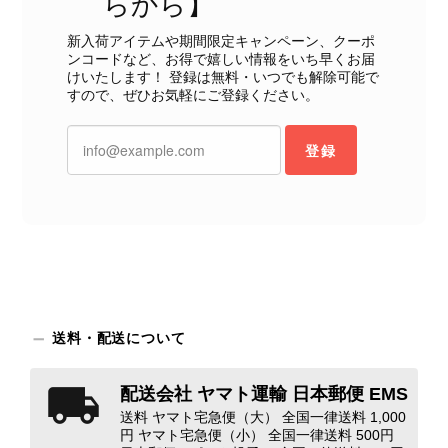
らから】
態確認とご案内に努めてまいります。
新入荷アイテムや期間限定キャンペーン、クーポ
ンコードなど、お得で嬉しい情報をいち早くお届
けいたします！ 登録は無料・いつでも解除可能で
すので、ぜひお気軽にご登録ください。
Salvatore Ferragamo サルヴァトーレ フェラガモ ショルダーバッグ ブラウン ガンチーニ スエード ワンショルダーバッグ vintage ヴィンテージ オールド dgh7fy
登録
2026/07/30
商品が直ぐに届きました。思った以上に素敵なお品でした。また
ご縁が有りましたら宜しくお願い致します。
この度はご購入いただき、そして素敵
なレビューをありがとうございます。
商品を無事にお受け取りいただき、ま
送料・配送について
た迅速にお届けできたとのこと、大変
安心いたしました！ さらに、「思っ
配送会社 ヤマト運輸 日本郵便 EMS
た以上に素敵なお品でした」とのお言
送料 ヤマト宅急便（大） 全国一律送料 1,000
葉をいただき、スタッフ一同とても嬉
円 ヤマト宅急便（小） 全国一律送料 500円
しく、何よりの励みになります。 ぜ