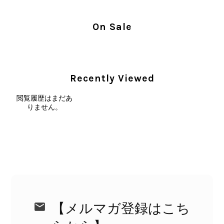
苦しく感じております。 今回の商品
につきましては、当店よりご連絡のう
え、返品・返金を含め、責任をもって
On Sale
対応してまいります。 バッグは、外
装と内装をそれぞれ確認し、個別にラ
ンクを表示しております。これは、外
観の印象だけで商品の状態全体を判断
Recently Viewed
しないためです。また、確認できた汚
れやダメージは、写真や商品説明に反
閲覧履歴はまだあ
映しております。 ご不快な思いをさ
りません。
れた中で、率直なご意見をお寄せいた
だきましたことに感謝申し上げます。
今回のご指摘を重く受け止め、まずは
商品の状態を丁寧に確認させていただ
きます。 掲載内容では分からない状
態が確認された場合には、当店の検品
時の見落としとして真摯に受け止め、
検品方法と状態の伝え方を改めて見直
し、全スタッフで共有してまいりま
【メルマガ登録はこち
す。 オンラインでも安心して商品を
お選びいただけるよう、より正確な状