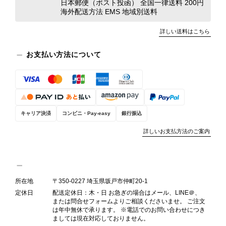
日本郵便（ポスト投函） 全国一律送料 200円
ひこちらの商品を末永くご愛用いただ
海外配送方法 EMS 地域別送料
けましたら幸いです。 また気になる
商品やご不明な点などございました
詳しい送料はこちら
ら、いつでもお気軽にご相談くださ
い。 またご縁がございましたら、ぜ
お支払い方法について
ひよろしくお願いいたします。
VintageShop solo
キャリア決済
コンビニ・Pay-easy
銀行振込
PRADA プラダ VITELLO PHENIX ショルダーバッグ ブラウン ロゴ レザー 2WAY BL0805 vintage ヴィンテージ オールド 2rpjby
詳しいお支払方法のご案内
2026/07/23
所在地
〒350-0227 埼玉県坂戸市仲町20-1
定休日
配送定休日：木・日 お急ぎの場合はメール、LINE＠、
または問合せフォームよりご相談くださいませ。 ご注文
PRADA プラダ 財布 ブラック レザー サフィアーノ vintage ヴィンテージ オールド darw4w
は年中無休で承ります。 ※電話でのお問い合わせにつき
2026/07/16
ましては現在対応しておりません。