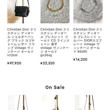
CHANEL シャネル 財布 ブラック ココマーク レザー キャビアスキン 長財布 vintage ヴィンテージ オールド cvjxwf
Christian Dior クリ
Christian Dior クリ
Christian Dior クリ
2026/08/05
スチャン ディオー
スチャン ディオー
スチャン ディオー
ル ショルダーバッ
ル ブレスレット ゴ
ル ブレスレット シ
グ ブラック ロゴチ
ールド CD ラインス
ルバー DIORロゴプ
ャーム レザー フラ
トーン 喜平
レート vintage ヴ
とても気に入りました、目立たないシャネルのロゴがとてもいい
ップ vintage ヴィ
vintage ヴィンテー
ィンテージ オール
です
ンテージ オールド
ジ オールド
ド 8dz8ti
rrr3nm
gn36vg
¥14,220
¥97,920
¥22,320
この度はご購入いただき、そして素敵
なレビューをありがとうございます。
商品を無事にお受け取りいただき、気
に入っていただけたとのこと、大変安
心いたしました。 また、商品からヴ
On Sale
ィンテージならではの上品な魅力を感
じていただけたようで、スタッフ一同
大変励みになります！ ぜひこれから
末永くご愛用いただけましたら幸いで