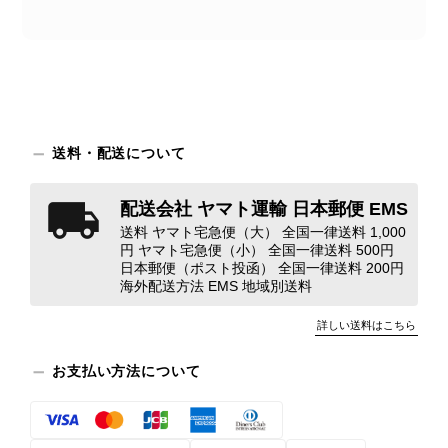
苦しく感じております。 今回の商品
につきましては、当店よりご連絡のう
え、返品・返金を含め、責任をもって
対応してまいります。 バッグは、外
装と内装をそれぞれ確認し、個別にラ
ンクを表示しております。これは、外
観の印象だけで商品の状態全体を判断
送料・配送について
しないためです。また、確認できた汚
れやダメージは、写真や商品説明に反
配送会社 ヤマト運輸 日本郵便 EMS
映しております。 ご不快な思いをさ
送料 ヤマト宅急便（大） 全国一律送料 1,000
れた中で、率直なご意見をお寄せいた
円 ヤマト宅急便（小） 全国一律送料 500円
だきましたことに感謝申し上げます。
日本郵便（ポスト投函） 全国一律送料 200円
今回のご指摘を重く受け止め、まずは
海外配送方法 EMS 地域別送料
商品の状態を丁寧に確認させていただ
きます。 掲載内容では分からない状
詳しい送料はこちら
態が確認された場合には、当店の検品
時の見落としとして真摯に受け止め、
お支払い方法について
検品方法と状態の伝え方を改めて見直
し、全スタッフで共有してまいりま
す。 オンラインでも安心して商品を