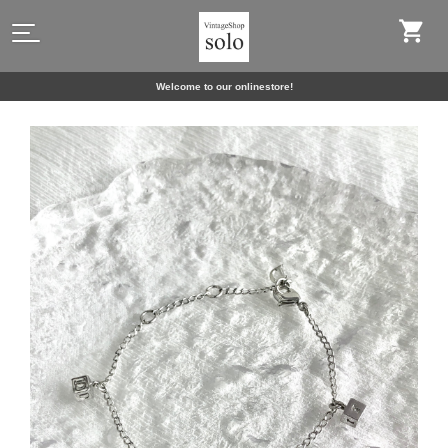
Welcome to our onlinestore!