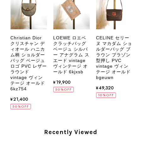
す。 また気になる商品やご不明な点
などございましたら、いつでもお気軽
にご相談ください。 またご縁がござ
いましたら、ぜひよろしくお願いいた
します。 VintageShop solo
Christian Dior
LOEWE ロエベ
CELINE セリー
C
シ
クリスチャン デ
クラッチバッグ
ヌ マカダム ショ
ィオール ハニカ
ベージュ シルバ
ルダーバッグ ブ
ム柄 ショルダー
ー アナグラム ス
ラウン ブラゾン
ド
バッグ ベージュ
エード vintage
型押し PVC
ロゴ PVC レザー
ヴィンテージ オ
vintage ヴィン
CELINE セリーヌ ブレスレット シルバー トリオンフ ホースビット SILVER925 vintage ヴィンテージ オールド 7f8hjn
ラウンド
ールド 6kjxsb
テージ オールド
v
2026/08/05
vintage ヴィン
bgeuwn
¥19,900
テージ オールド
w
¥49,320
6kz754
50%OFF
10%OFF
¥21,400
50%OFF
CELINE セリーヌ ショルダーバッグ ブラック ガンチーニ レザー 2way vintage ヴィンテージ オールド nifgs8
2026/08/01
Recently Viewed
外装内装ともにAランクの商品を購入しました。 しかし、実際に