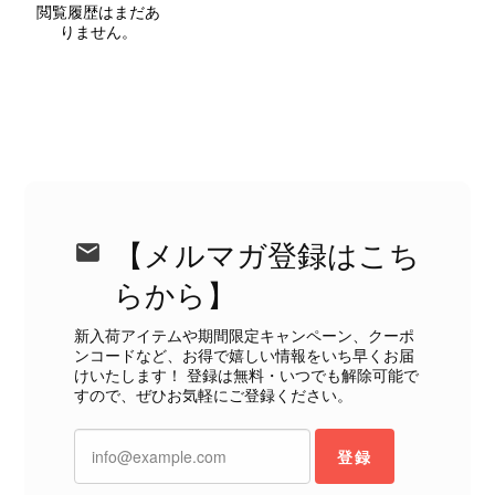
閲覧履歴はまだあ
届いた商品は、写真には写っていない内側の蛇腹部分と全面ポケ
りません。
ットにカビがびっしりと生えていました。 とてもAランクとは思
えない状態で、見た瞬間に気持ち悪さを感じ、とても使用できる
状態ではありません。 ヴィンテージ品であることは理解してお
り、多少の経年劣化は承知のうえで購入しています。 しかし、こ
のような状態であれば、商品説明や掲載写真で事前に明記してい
ただくべきだと思います。 実は以前こちらで購入した際にも、写
真には写っていない内側部分に目立つ汚れがありました。 そのと
きはたまたまだと思っていましたが、今回も掲載内容だけでは判
断できない状態の商品が届きとても残念です。 決して安い買い物
【メルマガ登録はこち
ではなかったため、ショックも大きかったです。 私は今後こちら
で購入することはないですが、同じような思いをする購入者が出
らから】
ないよう、商品の状態をより正確に記載し、見えない部分も含め
て写真や説明で分かるよう改善していただきたいです。
新入荷アイテムや期間限定キャンペーン、クーポ
ンコードなど、お得で嬉しい情報をいち早くお届
けいたします！ 登録は無料・いつでも解除可能で
この度は、楽しみにお待ちいただいた
すので、ぜひお気軽にご登録ください。
商品で、衛生面へのご不安を含め、残
念な思いをおかけしましたこと、心よ
登録
りお詫び申し上げます。お受け取りに
なった際のお気持ちを思うと、大変心