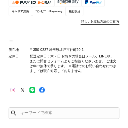
お選びいただけるよう、より正確な状
態確認とご案内に努めてまいります。
キャリア決済
コンビニ・Pay-easy
銀行振込
詳しいお支払方法のご案内
Salvatore Ferragamo サルヴァトーレ フェラガモ ショルダーバッグ ブラウン ガンチーニ スエード ワンショルダーバッグ vintage ヴィンテージ オールド dgh7fy
2026/07/30
所在地
〒350-0227 埼玉県坂戸市仲町20-1
定休日
配送定休日：木・日 お急ぎの場合はメール、LINE＠、
または問合せフォームよりご相談くださいませ。 ご注文
商品が直ぐに届きました。思った以上に素敵なお品でした。また
は年中無休で承ります。 ※電話でのお問い合わせにつき
ご縁が有りましたら宜しくお願い致します。
ましては現在対応しておりません。
この度はご購入いただき、そして素敵
なレビューをありがとうございます。
商品を無事にお受け取りいただき、ま
た迅速にお届けできたとのこと、大変
安心いたしました！ さらに、「思っ
search
た以上に素敵なお品でした」とのお言
葉をいただき、スタッフ一同とても嬉