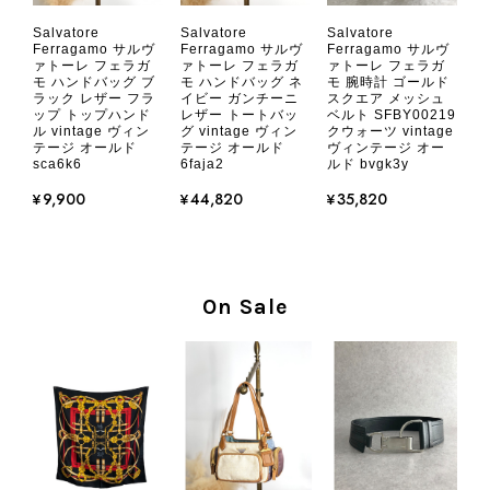
CHANEL シャネル 財布 ブラック ココマーク レザー キャビアスキン 長財布 vintage ヴィンテージ オールド cvjxwf
Salvatore
Salvatore
Salvatore
2026/08/05
Ferragamo サルヴ
Ferragamo サルヴ
Ferragamo サルヴ
ァトーレ フェラガ
ァトーレ フェラガ
ァトーレ フェラガ
モ ハンドバッグ ブ
モ ハンドバッグ ネ
モ 腕時計 ゴールド
ラック レザー フラ
イビー ガンチーニ
スクエア メッシュ
とても気に入りました、目立たないシャネルのロゴがとてもいい
ップ トップハンド
レザー トートバッ
ベルト SFBY00219
です
ル vintage ヴィン
グ vintage ヴィン
クウォーツ vintage
テージ オールド
テージ オールド
ヴィンテージ オー
sca6k6
6faja2
ルド bvgk3y
この度はご購入いただき、そして素敵
¥9,900
¥44,820
¥35,820
なレビューをありがとうございます。
商品を無事にお受け取りいただき、気
に入っていただけたとのこと、大変安
心いたしました。 また、商品からヴ
On Sale
ィンテージならではの上品な魅力を感
じていただけたようで、スタッフ一同
大変励みになります！ ぜひこれから
末永くご愛用いただけましたら幸いで
す。 また気になる商品やご不明な点
などございましたら、いつでもお気軽
にご相談ください。 またご縁がござ
いましたら、ぜひよろしくお願いいた