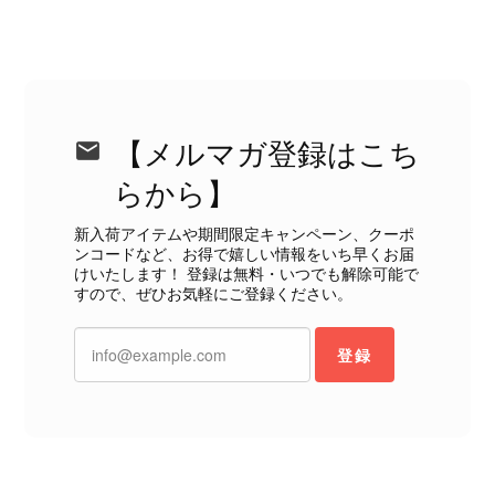
り、多少の経年劣化は承知のうえで購入しています。 しかし、こ
のような状態であれば、商品説明や掲載写真で事前に明記してい
ただくべきだと思います。 実は以前こちらで購入した際にも、写
真には写っていない内側部分に目立つ汚れがありました。 そのと
きはたまたまだと思っていましたが、今回も掲載内容だけでは判
断できない状態の商品が届きとても残念です。 決して安い買い物
【メルマガ登録はこち
ではなかったため、ショックも大きかったです。 私は今後こちら
で購入することはないですが、同じような思いをする購入者が出
らから】
ないよう、商品の状態をより正確に記載し、見えない部分も含め
て写真や説明で分かるよう改善していただきたいです。
新入荷アイテムや期間限定キャンペーン、クーポ
ンコードなど、お得で嬉しい情報をいち早くお届
けいたします！ 登録は無料・いつでも解除可能で
この度は、楽しみにお待ちいただいた
すので、ぜひお気軽にご登録ください。
商品で、衛生面へのご不安を含め、残
念な思いをおかけしましたこと、心よ
登録
りお詫び申し上げます。お受け取りに
なった際のお気持ちを思うと、大変心
苦しく感じております。 今回の商品
につきましては、当店よりご連絡のう
え、返品・返金を含め、責任をもって
対応してまいります。 バッグは、外