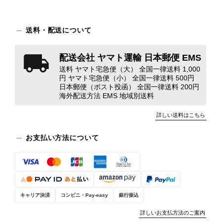
装と内装をそれぞれ確認し、個別にラ
ンクを表示しております。これは、外
観の印象だけで商品の状態全体を判断
送料・配送について
しないためです。また、確認できた汚
れやダメージは、写真や商品説明に反
配送会社 ヤマト運輸 日本郵便 EMS
映しております。 ご不快な思いをさ
送料 ヤマト宅急便（大） 全国一律送料 1,000
れた中で、率直なご意見をお寄せいた
円 ヤマト宅急便（小） 全国一律送料 500円
だきましたことに感謝申し上げます。
日本郵便（ポスト投函） 全国一律送料 200円
今回のご指摘を重く受け止め、まずは
海外配送方法 EMS 地域別送料
商品の状態を丁寧に確認させていただ
詳しい送料はこちら
きます。 掲載内容では分からない状
態が確認された場合には、当店の検品
お支払い方法について
時の見落としとして真摯に受け止め、
検品方法と状態の伝え方を改めて見直
し、全スタッフで共有してまいりま
す。 オンラインでも安心して商品を
お選びいただけるよう、より正確な状
態確認とご案内に努めてまいります。
キャリア決済
コンビニ・Pay-easy
銀行振込
詳しいお支払方法のご案内