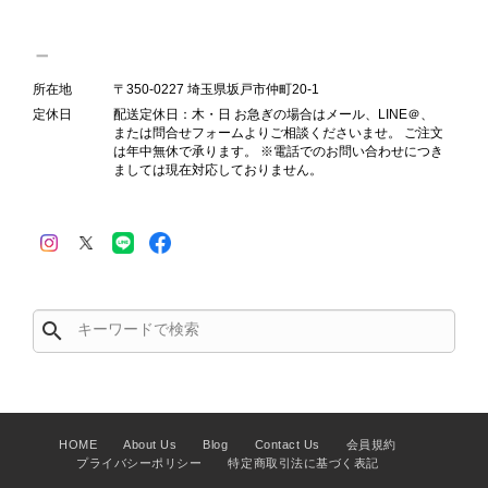
Salvatore Ferragamo サルヴァトーレ フェラガモ ショルダーバッグ ブラウン ガンチーニ スエード ワンショルダーバッグ vintage ヴィンテージ オールド dgh7fy
2026/07/30
所在地
〒350-0227 埼玉県坂戸市仲町20-1
定休日
配送定休日：木・日 お急ぎの場合はメール、LINE＠、
または問合せフォームよりご相談くださいませ。 ご注文
商品が直ぐに届きました。思った以上に素敵なお品でした。また
は年中無休で承ります。 ※電話でのお問い合わせにつき
ご縁が有りましたら宜しくお願い致します。
ましては現在対応しておりません。
この度はご購入いただき、そして素敵
なレビューをありがとうございます。
商品を無事にお受け取りいただき、ま
た迅速にお届けできたとのこと、大変
安心いたしました！ さらに、「思っ
search
た以上に素敵なお品でした」とのお言
葉をいただき、スタッフ一同とても嬉
しく、何よりの励みになります。 ぜ
ひこちらの商品を末永くご愛用いただ
けましたら幸いです。 また気になる
HOME
About Us
Blog
Contact Us
会員規約
プライバシーポリシー
特定商取引法に基づく表記
商品やご不明な点などございました