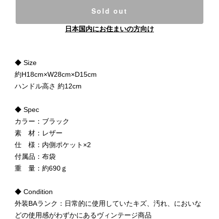
Sold out
日本国内にお住まいの方向け
◆ Size
約H18cm×W28cm×D15cm
ハンドル高さ 約12cm
◆ Spec
カラー：ブラック
素 材：レザー
仕 様：内側ポケット×2
付属品：布袋
重 量：約690ｇ
◆ Condition
外装BAランク：日常的に使用していたキズ、汚れ、においな
どの使用感がわずかにあるヴィンテージ商品