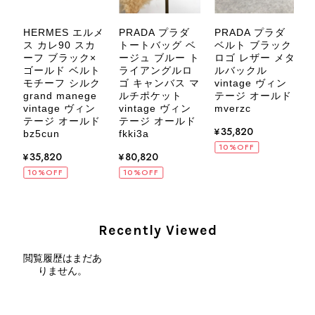
します。 VintageShop solo
HERMES エルメ
PRADA プラダ
PRADA プラダ
デ
ス カレ90 スカ
トートバッグ ベ
ベルト ブラック
ス
ーフ ブラック×
ージュ ブルー ト
ロゴ レザー メタ
ゴールド ベルト
ライアングルロ
ルバックル
モチーフ シルク
ゴ キャンバス マ
vintage ヴィン
v
CELINE セリーヌ ブレスレット シルバー トリオンフ ホースビット SILVER925 vintage ヴィンテージ オールド 7f8hjn
grand manege
ルチポケット
テージ オールド
2026/08/05
ド
vintage ヴィン
vintage ヴィン
mverzc
7
テージ オールド
テージ オールド
¥35,820
bz5cun
fkki3a
10%OFF
¥35,820
¥80,820
10%OFF
10%OFF
CELINE セリーヌ ショルダーバッグ ブラック ガンチーニ レザー 2way vintage ヴィンテージ オールド nifgs8
2026/08/01
Recently Viewed
外装内装ともにAランクの商品を購入しました。 しかし、実際に
閲覧履歴はまだあ
届いた商品は、写真には写っていない内側の蛇腹部分と全面ポケ
りません。
ットにカビがびっしりと生えていました。 とてもAランクとは思
えない状態で、見た瞬間に気持ち悪さを感じ、とても使用できる
状態ではありません。 ヴィンテージ品であることは理解してお