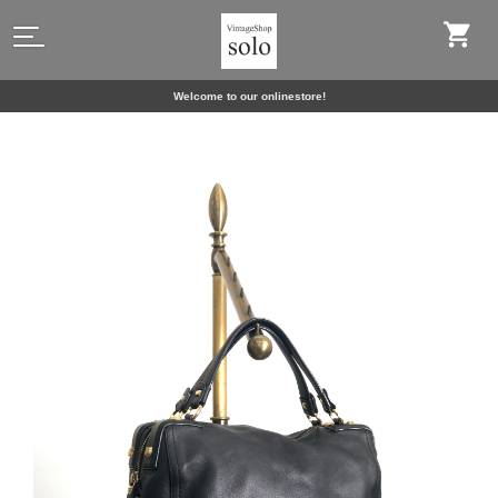
Welcome to our onlinestore!