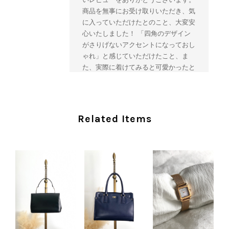
商品を無事にお受け取りいただき、気
に入っていただけたとのこと、大変安
心いたしました！ 「四角のデザイン
がさりげないアクセントになっておし
ゃれ」と感じていただけたこと、ま
た、実際に着けてみると可愛かったと
のおっしゃっていただけて、スタッフ
一同とても嬉しく拝見いたしました。
ヴィンテージならではの存在感と魅力
を楽しみながら、ぜひこれから末永く
Related Items
ご愛用いただけましたら幸いです。
また気になる商品やご不明な点などご
ざいましたら、いつでもお気軽にご相
談ください。 またご縁がございまし
たら、ぜひよろしくお願いいたしま
す。 VintageShop solo