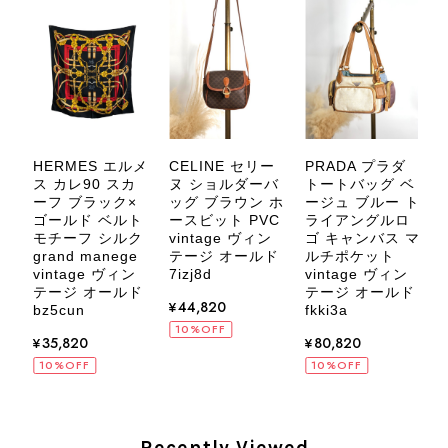
す。 また気になる商品やご不明な点
などございましたら、いつでもお気軽
にご相談ください。 またご縁がござ
いましたら、ぜひよろしくお願いいた
します。 VintageShop solo
HERMES エルメ
CELINE セリー
PRADA プラダ
C
ー
ス カレ90 スカ
ヌ ショルダーバ
トートバッグ ベ
ーフ ブラック×
ッグ ブラウン ホ
ージュ ブルー ト
ゴールド ベルト
ースビット PVC
ライアングルロ
CELINE セリーヌ ブレスレット シルバー トリオンフ ホースビット SILVER925 vintage ヴィンテージ オールド 7f8hjn
ツ
モチーフ シルク
vintage ヴィン
ゴ キャンバス マ
2026/08/05
grand manege
テージ オールド
ルチポケット
v
オ
vintage ヴィン
7izj8d
vintage ヴィン
テージ オールド
テージ オールド
z
¥44,820
bz5cun
fkki3a
10%OFF
¥35,820
¥80,820
10%OFF
10%OFF
CELINE セリーヌ ショルダーバッグ ブラック ガンチーニ レザー 2way vintage ヴィンテージ オールド nifgs8
2026/08/01
Recently Viewed