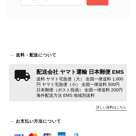
なった際のお気持ちを思うと、大変心
苦しく感じております。 今回の商品
につきましては、当店よりご連絡のう
え、返品・返金を含め、責任をもって
対応してまいります。 バッグは、外
装と内装をそれぞれ確認し、個別にラ
ンクを表示しております。これは、外
観の印象だけで商品の状態全体を判断
送料・配送について
しないためです。また、確認できた汚
れやダメージは、写真や商品説明に反
映しております。 ご不快な思いをさ
配送会社 ヤマト運輸 日本郵便 EMS
れた中で、率直なご意見をお寄せいた
送料 ヤマト宅急便（大） 全国一律送料 1,000
だきましたことに感謝申し上げます。
円 ヤマト宅急便（小） 全国一律送料 500円
今回のご指摘を重く受け止め、まずは
日本郵便（ポスト投函） 全国一律送料 200円
海外配送方法 EMS 地域別送料
商品の状態を丁寧に確認させていただ
きます。 掲載内容では分からない状
詳しい送料はこちら
態が確認された場合には、当店の検品
時の見落としとして真摯に受け止め、
お支払い方法について
検品方法と状態の伝え方を改めて見直
し、全スタッフで共有してまいりま
す。 オンラインでも安心して商品を