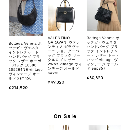
す。 VintageShop solo
CHANEL シャネル 財布 ブラック ココマーク レザー キャビアスキン 長財布 vintage ヴィンテージ オールド cvjxwf
VALENTINO
Bottega Veneta ボ
2026/08/05
GARAVANI ヴァレ
ッテガ・ヴェネタ
Bottega Veneta ボ
ンティノ ガラヴァ
ハンドバッグ ブラ
ッテガ・ヴェネタ
ーニ ショルダーバ
ック イントレチャ
イントレチャート
ッグ ブラック サー
ート レザー トート
とても気に入りました、目立たないシャネルのロゴがとてもいい
ハンドバッグ ブラ
クルロゴ レザー
バッグ vintage ヴ
ック レザー ホーボ
です
2WAY vintage ヴィ
ィンテージ オール
ーバッグ 10500
ンテージ オールド
ド egp857
105264NE vintage
swvrnt
ヴィンテージ オー
¥80,820
ルド xsmh56
この度はご購入いただき、そして素敵
¥49,320
なレビューをありがとうございます。
¥214,920
商品を無事にお受け取りいただき、気
に入っていただけたとのこと、大変安
心いたしました。 また、商品からヴ
ィンテージならではの上品な魅力を感
On Sale
じていただけたようで、スタッフ一同
大変励みになります！ ぜひこれから
末永くご愛用いただけましたら幸いで