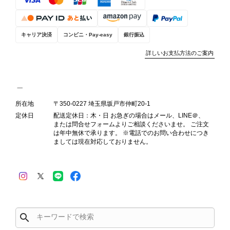
お選びいただけるよう、より正確な状
態確認とご案内に努めてまいります。
キャリア決済
コンビニ・Pay-easy
銀行振込
詳しいお支払方法のご案内
Salvatore Ferragamo サルヴァトーレ フェラガモ ショルダーバッグ ブラウン ガンチーニ スエード ワンショルダーバッグ vintage ヴィンテージ オールド dgh7fy
2026/07/30
所在地
〒350-0227 埼玉県坂戸市仲町20-1
定休日
配送定休日：木・日 お急ぎの場合はメール、LINE＠、
商品が直ぐに届きました。思った以上に素敵なお品でした。また
または問合せフォームよりご相談くださいませ。 ご注文
ご縁が有りましたら宜しくお願い致します。
は年中無休で承ります。 ※電話でのお問い合わせにつき
ましては現在対応しておりません。
この度はご購入いただき、そして素敵
なレビューをありがとうございます。
商品を無事にお受け取りいただき、ま
た迅速にお届けできたとのこと、大変
安心いたしました！ さらに、「思っ
た以上に素敵なお品でした」とのお言
search
葉をいただき、スタッフ一同とても嬉