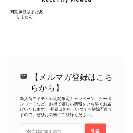
外装内装ともにAランクの商品を購入しました。 しかし、実際に
届いた商品は、写真には写っていない内側の蛇腹部分と全面ポケ
閲覧履歴はまだあ
ットにカビがびっしりと生えていました。 とてもAランクとは思
りません。
えない状態で、見た瞬間に気持ち悪さを感じ、とても使用できる
状態ではありません。 ヴィンテージ品であることは理解してお
り、多少の経年劣化は承知のうえで購入しています。 しかし、こ
のような状態であれば、商品説明や掲載写真で事前に明記してい
ただくべきだと思います。 実は以前こちらで購入した際にも、写
真には写っていない内側部分に目立つ汚れがありました。 そのと
きはたまたまだと思っていましたが、今回も掲載内容だけでは判
断できない状態の商品が届きとても残念です。 決して安い買い物
ではなかったため、ショックも大きかったです。 私は今後こちら
【メルマガ登録はこち
で購入することはないですが、同じような思いをする購入者が出
ないよう、商品の状態をより正確に記載し、見えない部分も含め
らから】
て写真や説明で分かるよう改善していただきたいです。
新入荷アイテムや期間限定キャンペーン、クーポ
ンコードなど、お得で嬉しい情報をいち早くお届
この度は、楽しみにお待ちいただいた
けいたします！ 登録は無料・いつでも解除可能で
すので、ぜひお気軽にご登録ください。
商品で、衛生面へのご不安を含め、残
念な思いをおかけしましたこと、心よ
りお詫び申し上げます。お受け取りに
登録