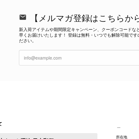
この度も当店をご利用いただき、そして心温ま
【メルマガ登録はこちらか
今回も商品を無事にお受け取りいただき、状態に
て見つけたカラーとデザイン」とのお言葉や、
新入荷アイテムや期間限定キャンペーン、クーポンコードな
本当に嬉しく思っております。 さらに、前回ご
早くお届けいたします！ 登録は無料・いつでも解除可能です
グ」としてご愛用いただけるとのお言葉は、私た
ださい。
き、素敵な時間をともに過ごしていただけました
ご紹介できるよう努めてまいりますので、また
す。 またご縁がございましたら、ぜひよろしくお願いいた
GUCCI グッチ 腕時計 シルバー ステンレススチール クウォーツ 7900P vintage ヴィンテージ オールド 4dstrr
/12
て
発送が早く、商品も画像と一致しており満足です。 素敵なバ
Christian Dior クリスチャン ディオール ショルダーバッグ ブラック ロゴ チャーム レザー ミニバッグ vintage ヴィンテージ オールド gpxtra
所在地