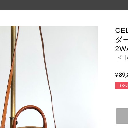
CE
ダ
2W
ド i
89
¥
SOL