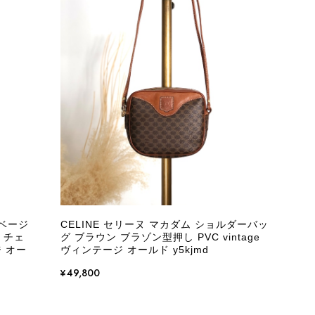
インでも安心して商品をお選びいただけるよう、より正確な
またご縁が有りましたら宜しくお願い致します。
をありがとうございます。 商品を無事にお受け取りいただ
いたしました！ さらに、「思った以上に素敵なお品でし
嬉しく、何よりの励みになります。 ぜひこちらの商品を末
になる商品やご不明な点などございましたら、いつでもお気
 ベージ
CELINE セリーヌ マカダム ショルダーバッ
よろしくお願いいたします。 VintageShop solo
 チェ
グ ブラウン ブラゾン型押し PVC vintage
ジ オー
ヴィンテージ オールド y5kjmd
¥49,800