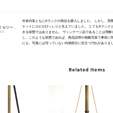
外装内装ともにAランクの商品を購入しました。 しかし、実
ケットにカビがびっしりと生えていました。 とてもAランク
CELINE セリーヌ ショルダーバッグ ブラック ガンチーニ レザー 2way vintage ヴィンテージ オールド nifgs8
/01
きる状態ではありません。 ヴィンテージ品であることは理解
し、このような状態であれば、商品説明や掲載写真で事前に明
にも、写真には写っていない内側部分に目立つ汚れがありまし
だけでは判断できない状態の商品が届きとても残念です。 決
私は今後こちらで購入することはないですが、同じような思
えない部分も含めて写真や説明で分かるよう改善していただ
Related Items
この度は、楽しみにお待ちいただいた商品で、
心よりお詫び申し上げます。お受け取りになった
回の商品につきましては、当店よりご連絡のう
バッグは、外装と内装をそれぞれ確認し、個別
の状態全体を判断しないためです。また、確認
す。 ご不快な思いをされた中で、率直なご意見
指摘を重く受け止め、まずは商品の状態を丁寧に
確認された場合には、当店の検品時の見落とし