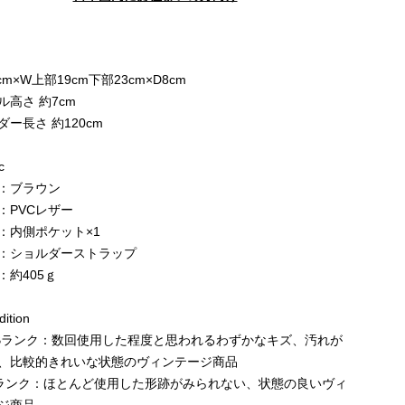
e
cm×W上部19cm下部23cm×D8cm
ル高さ 約7cm
ダー長さ 約120cm
c
：ブラウン
：PVCレザー
：内側ポケット×1
：ショルダーストラップ
：約405ｇ
ition
Bランク：数回使用した程度と思われるわずかなキズ、汚れが
、比較的きれいな状態のヴィンテージ商品
ランク：ほとんど使用した形跡がみられない、状態の良いヴィ