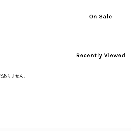
PRADA プラダ VITELLO PHENIX ショルダーバッグ ブラウン ロゴ レザー 2WAY BL0805 vintage ヴィンテージ オールド 2rpjby
/23
On Sale
PRADA プラダ 財布 ブラック レザー サフィアーノ vintage ヴィンテージ オールド darw4w
/16
Recently Viewed
だありません。
CELINE セリーヌ 財布 ブラック ガンチーニ レザー 3つ折り vintage ヴィンテージ オールド 6xspmn
/16
本日無事に受け取りました。 今回も想像よりはるかに綺麗な
さり、ありがとうございました。初めて見つけたカラーとデザ
CELINE セリーヌ マカダム ショルダーバッグ ホワイト ホースビット PVC レザー ミニバッグ vintage ヴィンテージ オールド ctjind
/15
で、とても気に入りました！前回のバッグと同様、私の中の一
けたらと思います。また是非拝見させてください。ありがと