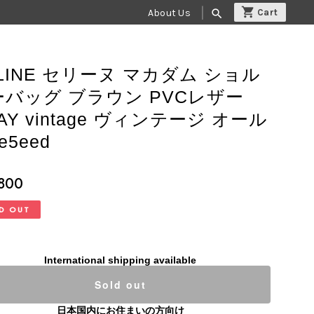
About Us
search
LINE セリーヌ マカダム ショル
ーバッグ ブラウン PVCレザー
AY vintage ヴィンテージ オール
e5eed
,800
D OUT
International shipping available
Sold out
日本国内にお住まいの方向け