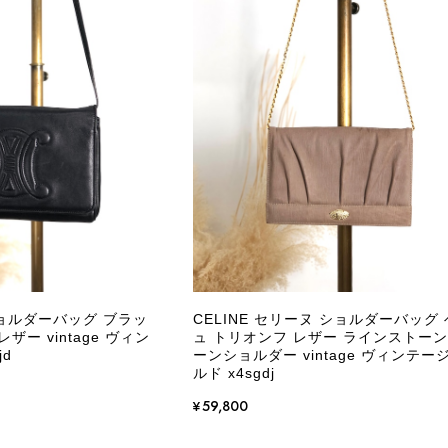
し、全スタッフで共有してまいります。 オンラ
状態確認とご案内に努めてまいります。
商品が直ぐに届きました。思った以上に素敵なお品でした。
Salvatore Ferragamo サルヴァトーレ フェラガモ ショルダーバッグ ブラウン ガンチーニ スエード ワンショルダーバッグ vintage ヴィンテージ オールド dgh7fy
/30
この度はご購入いただき、そして素敵なレビュー
き、また迅速にお届けできたとのこと、大変安心
た」とのお言葉をいただき、スタッフ一同とても
永くご愛用いただけましたら幸いです。 また気
ショルダーバッグ ブラッ
CELINE セリーヌ ショルダーバッグ
軽にご相談ください。 またご縁がございましたら、ぜひ
ザー vintage ヴィン
ュ トリオンフ レザー ラインストーン
jd
ーンショルダー vintage ヴィンテー
ルド x4sgdj
¥59,800