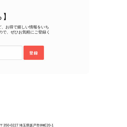
るレビューをお寄せいただき、誠にありがとうございます。
ら】
もご満足いただけたとのこと、安心いたしました。 「初め
ヴィンテージならではの魅力をお気に召していただけたこと、
ど、お得で嬉しい情報をいち
購入いただいたバッグに続き、今回のバッグも「一軍バッ
ので、ぜひお気軽にご登録く
ちにとって何よりの励みです。 ぜひ末永くご愛用いただ
ら幸いです。 これからも魅力的なヴィンテージアイテムを
お気に入りの一点との出会いがございましたら嬉しく思いま
登録
します。 VintageShop solo
ッグを購入させていただき、ありがとうございました。
〒350-0227 埼玉県坂戸市仲町20-1