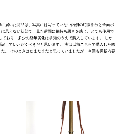
際に届いた商品は、写真には写っていない内側の蛇腹部分と全面ポ
とは思えない状態で、見た瞬間に気持ち悪さを感じ、とても使用で
しており、多少の経年劣化は承知のうえで購入しています。 しか
記していただくべきだと思います。 実は以前こちらで購入した際
た。 そのときはたまたまだと思っていましたが、今回も掲載内容
して安い買い物ではなかったため、ショックも大きかったです。
いをする購入者が出ないよう、商品の状態をより正確に記載し、見
きたいです。
衛生面へのご不安を含め、残念な思いをおかけしましたこと、
際のお気持ちを思うと、大変心苦しく感じております。 今
え、返品・返金を含め、責任をもって対応してまいります。
にランクを表示しております。これは、外観の印象だけで商品
できた汚れやダメージは、写真や商品説明に反映しておりま
をお寄せいただきましたことに感謝申し上げます。今回のご
確認させていただきます。 掲載内容では分からない状態が
として真摯に受け止め、検品方法と状態の伝え方を改めて見直