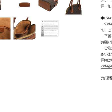
ンテー
詳 細
◆Pleas
・Vi
で、ご
・平置
お願い
・ご注
ざいま
詳細は
vintag
(管理番