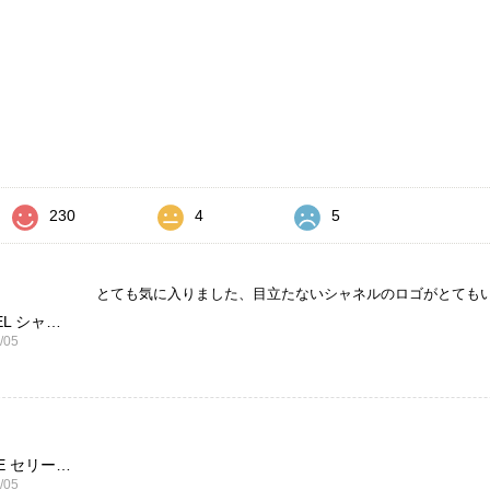
価
230
4
5
とても気に入りました、目立たないシャネルのロゴがとても
CHANEL シャネル 財布 ブラック ココマーク レザー キャビアスキン 長財布 vintage ヴィンテージ オールド cvjxwf
/05
CELINE セリーヌ ブレスレット シルバー トリオンフ ホースビット SILVER925 vintage ヴィンテージ オールド 7f8hjn
/05