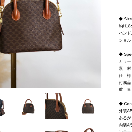
◆ Siz
約H18
ハンド
ショル
◆ Spe
カラー
素 材
仕 様
付属品
重 量
◆ Cond
外装A
あるが
内装A