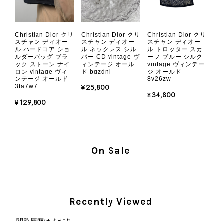
きはたまたまだと思っていましたが、今回も掲載内容だけでは判
断できない状態の商品が届きとても残念です。 決して安い買い物
ではなかったため、ショックも大きかったです。 私は今後こちら
Christian Dior クリ
Christian Dior クリ
Christian Dior クリ
で購入することはないですが、同じような思いをする購入者が出
スチャン ディオー
スチャン ディオー
スチャン ディオー
ル ハードコア ショ
ル ネックレス シル
ル トロッター スカ
ないよう、商品の状態をより正確に記載し、見えない部分も含め
ルダーバッグ ブラ
バー CD vintage ヴ
ーフ ブルー シルク
て写真や説明で分かるよう改善していただきたいです。
ック ストーン ナイ
ィンテージ オール
vintage ヴィンテー
ロン vintage ヴィ
ド bgzdni
ジ オールド
ンテージ オールド
8v26zw
¥25,800
3ta7w7
この度は、楽しみにお待ちいただいた
¥34,800
商品で、衛生面へのご不安を含め、残
¥129,800
念な思いをおかけしましたこと、心よ
りお詫び申し上げます。お受け取りに
なった際のお気持ちを思うと、大変心
苦しく感じております。 今回の商品
On Sale
につきましては、当店よりご連絡のう
え、返品・返金を含め、責任をもって
対応してまいります。 バッグは、外
装と内装をそれぞれ確認し、個別にラ
ンクを表示しております。これは、外
Recently Viewed
観の印象だけで商品の状態全体を判断
しないためです。また、確認できた汚
閲覧履歴はまだあ