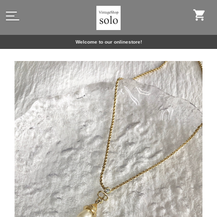
Welcome to our onlinestore!