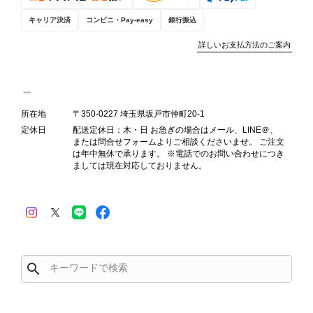
キャリア決済
コンビニ・Pay-easy
銀行振込
詳しいお支払方法のご案内
PRADA プラダ VITELLO PHENIX ショルダーバッグ ブラウン ロゴ レザー 2WAY BL0805 vintage ヴィンテージ オールド 2rpjby
2026/07/23
所在地
〒350-0227 埼玉県坂戸市仲町20-1
定休日
配送定休日：木・日 お急ぎの場合はメール、LINE＠、
または問合せフォームよりご相談くださいませ。 ご注文
は年中無休で承ります。 ※電話でのお問い合わせにつき
ましては現在対応しておりません。
PRADA プラダ 財布 ブラック レザー サフィアーノ vintage ヴィンテージ オールド darw4w
2026/07/16
search
CELINE セリーヌ 財布 ブラック ガンチーニ レザー 3つ折り vintage ヴィンテージ オールド 6xspmn
2026/07/16