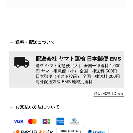
商品が直ぐに届きました。思った以上に素敵なお品でした。また
ご縁が有りましたら宜しくお願い致します。
この度はご購入いただき、そして素敵
送料・配送について
なレビューをありがとうございます。
商品を無事にお受け取りいただき、ま
た迅速にお届けできたとのこと、大変
配送会社 ヤマト運輸 日本郵便 EMS
安心いたしました！ さらに、「思っ
送料 ヤマト宅急便（大） 全国一律送料 1,000
た以上に素敵なお品でした」とのお言
円 ヤマト宅急便（小） 全国一律送料 500円
葉をいただき、スタッフ一同とても嬉
日本郵便（ポスト投函） 全国一律送料 200円
海外配送方法 EMS 地域別送料
しく、何よりの励みになります。 ぜ
ひこちらの商品を末永くご愛用いただ
詳しい送料はこちら
けましたら幸いです。 また気になる
商品やご不明な点などございました
お支払い方法について
ら、いつでもお気軽にご相談くださ
い。 またご縁がございましたら、ぜ
ひよろしくお願いいたします。
VintageShop solo