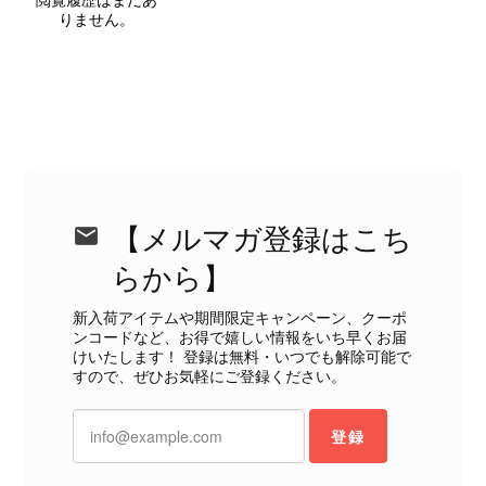
りません。
れやダメージは、写真や商品説明に反
映しております。 ご不快な思いをさ
れた中で、率直なご意見をお寄せいた
だきましたことに感謝申し上げます。
今回のご指摘を重く受け止め、まずは
商品の状態を丁寧に確認させていただ
きます。 掲載内容では分からない状
態が確認された場合には、当店の検品
時の見落としとして真摯に受け止め、
【メルマガ登録はこち
検品方法と状態の伝え方を改めて見直
し、全スタッフで共有してまいりま
らから】
す。 オンラインでも安心して商品を
お選びいただけるよう、より正確な状
新入荷アイテムや期間限定キャンペーン、クーポ
態確認とご案内に努めてまいります。
ンコードなど、お得で嬉しい情報をいち早くお届
けいたします！ 登録は無料・いつでも解除可能で
すので、ぜひお気軽にご登録ください。
登録
Salvatore Ferragamo サルヴァトーレ フェラガモ ショルダーバッグ ブラウン ガンチーニ スエード ワンショルダーバッグ vintage ヴィンテージ オールド dgh7fy
2026/07/30