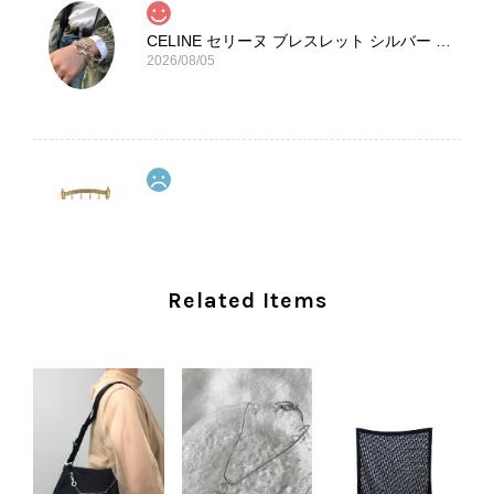
CELINE セリーヌ ブレスレット シルバー トリオンフ ホースビット SILVER925 vintage ヴィンテージ オールド 7f8hjn
2026/08/05
CELINE セリーヌ ショルダーバッグ ブラック ガンチーニ レザー 2way vintage ヴィンテージ オールド nifgs8
2026/08/01
外装内装ともにAランクの商品を購入しました。 しかし、実際に
Related Items
届いた商品は、写真には写っていない内側の蛇腹部分と全面ポケ
ットにカビがびっしりと生えていました。 とてもAランクとは思
えない状態で、見た瞬間に気持ち悪さを感じ、とても使用できる
状態ではありません。 ヴィンテージ品であることは理解してお
り、多少の経年劣化は承知のうえで購入しています。 しかし、こ
のような状態であれば、商品説明や掲載写真で事前に明記してい
ただくべきだと思います。 実は以前こちらで購入した際にも、写
真には写っていない内側部分に目立つ汚れがありました。 そのと