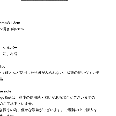
cm×W1.3cm
ン長さ 約48cm
c
：シルバー
：箱、布袋
tion
ク：ほとんど使用した形跡がみられない、状態の良いヴィンテ
品
e note
ntage商品は、多少の使用感・匂いがある場合がございますの
めご了承下さいませ。
き採寸の為、僅かな誤差がございます。ご理解の上ご購入を