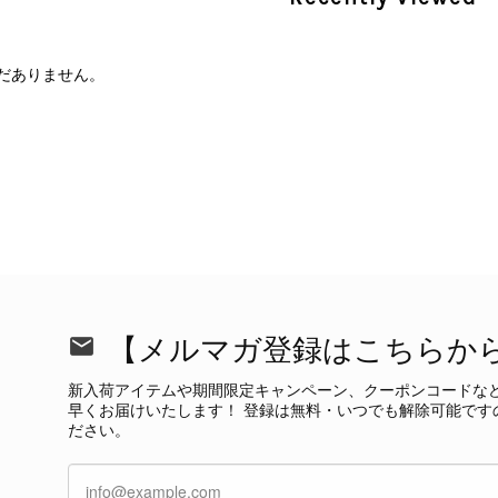
だありません。
CELINE セリーヌ 財布 ブラック ガンチーニ レザー 3つ折り vintage ヴィンテージ オールド 6xspmn
/16
本日無事に受け取りました。 今回も想像よりはるかに綺麗な
さり、ありがとうございました。初めて見つけたカラーとデザ
CELINE セリーヌ マカダム ショルダーバッグ ホワイト ホースビット PVC レザー ミニバッグ vintage ヴィンテージ オールド ctjind
/15
で、とても気に入りました！前回のバッグと同様、私の中の一
けたらと思います。また是非拝見させてください。ありがと
この度も当店をご利用いただき、そして心温ま
【メルマガ登録はこちらか
今回も商品を無事にお受け取りいただき、状態に
て見つけたカラーとデザイン」とのお言葉や、
新入荷アイテムや期間限定キャンペーン、クーポンコードな
本当に嬉しく思っております。 さらに、前回ご
早くお届けいたします！ 登録は無料・いつでも解除可能です
グ」としてご愛用いただけるとのお言葉は、私た
ださい。
き、素敵な時間をともに過ごしていただけました
ご紹介できるよう努めてまいりますので、また