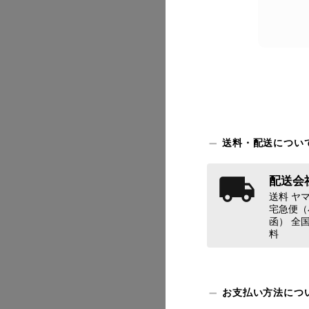
2026/07
送料・配送につい
配送会社
2026/07
送料 ヤマ
宅急便（
函） 全国
料
お支払い方法につ