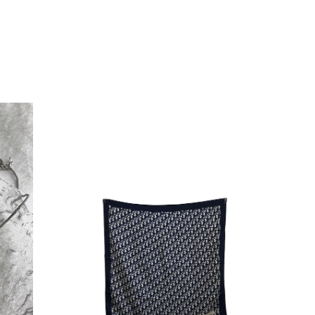
して安い買い物ではなかったため、ショックも大きかったです。
いをする購入者が出ないよう、商品の状態をより正確に記載し、見
きたいです。
衛生面へのご不安を含め、残念な思いをおかけしましたこと、
際のお気持ちを思うと、大変心苦しく感じております。 今
え、返品・返金を含め、責任をもって対応してまいります。
にランクを表示しております。これは、外観の印象だけで商品
できた汚れやダメージは、写真や商品説明に反映しておりま
をお寄せいただきましたことに感謝申し上げます。今回のご
確認させていただきます。 掲載内容では分からない状態が
として真摯に受け止め、検品方法と状態の伝え方を改めて見直
インでも安心して商品をお選びいただけるよう、より正確な
またご縁が有りましたら宜しくお願い致します。