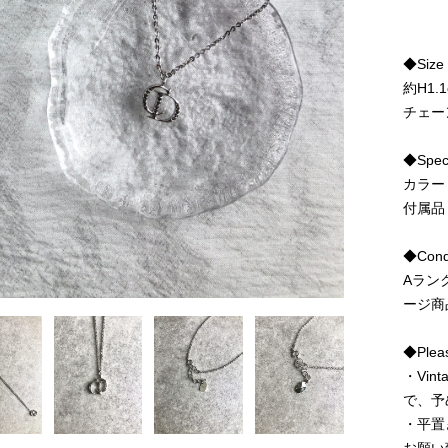
◆Size
約H1.1
チェー
◆Spe
カラー
付属品
◆Condi
Aラン
ージ商
◆Pleas
・Vi
で、予
・平置