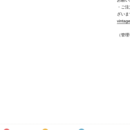
お願い
・ご注
ざいま
vintag
（管理番
価