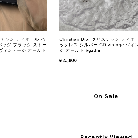
この度はご購入いただき、そして素敵なレビュー
き、また迅速にお届けできたとのこと、大変安心
た」とのお言葉をいただき、スタッフ一同とても
永くご愛用いただけましたら幸いです。 また気
 クリスチャン ディオール ハ
Christian Dior クリスチャン ディオ
軽にご相談ください。 またご縁がございましたら、ぜひ
バッグ ブラック ストー
ックレス シルバー CD vintage ヴ
ge ヴィンテージ オールド
ジ オールド bgzdni
¥25,800
PRADA プラダ VITELLO PHENIX ショルダーバッグ ブラウン ロゴ レザー 2WAY BL0805 vintage ヴィンテージ オールド 2rpjby
/23
On Sale
PRADA プラダ 財布 ブラック レザー サフィアーノ vintage ヴィンテージ オールド darw4w
/16
Recently Viewed