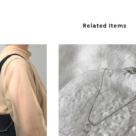
だけでは判断できない状態の商品が届きとても残念です。 決
私は今後こちらで購入することはないですが、同じような思
えない部分も含めて写真や説明で分かるよう改善していただ
Related Items
この度は、楽しみにお待ちいただいた商品で、
心よりお詫び申し上げます。お受け取りになった
回の商品につきましては、当店よりご連絡のう
バッグは、外装と内装をそれぞれ確認し、個別
の状態全体を判断しないためです。また、確認
す。 ご不快な思いをされた中で、率直なご意見
指摘を重く受け止め、まずは商品の状態を丁寧に
確認された場合には、当店の検品時の見落とし
し、全スタッフで共有してまいります。 オンラ
状態確認とご案内に努めてまいります。
商品が直ぐに届きました。思った以上に素敵なお品でした。
Salvatore Ferragamo サルヴァトーレ フェラガモ ショルダーバッグ ブラウン ガンチーニ スエード ワンショルダーバッグ vintage ヴィンテージ オールド dgh7fy
/30