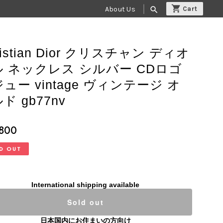
About Us
search
ristian Dior クリスチャン ディオ
ル ネックレス シルバー CDロゴ
ュー vintage ヴィンテージ オ
ド gb77nv
,800
D OUT
International shipping available
Sold out
日本国内にお住まいの方向け