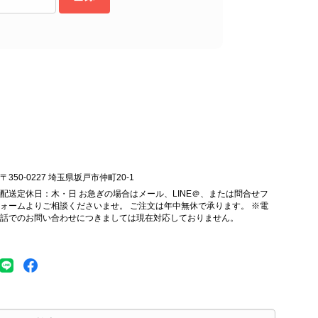
します。 VintageShop solo
ッグを購入させていただき、ありがとうございました。
〒350-0227 埼玉県坂戸市仲町20-1
配送定休日：木・日 お急ぎの場合はメール、LINE＠、または問合せフ
ォームよりご相談くださいませ。 ご注文は年中無休で承ります。 ※電
話でのお問い合わせにつきましては現在対応しておりません。
をありがとうございます。 商品を無事にお受け取りいただ
こと、大変安心いたしました。 「素敵なバッグを購入でき
 ぜひこれから末永くご愛用いただけましたら幸いです。 ま
、いつでもお気軽にご相談ください。 またご縁がございま
op solo