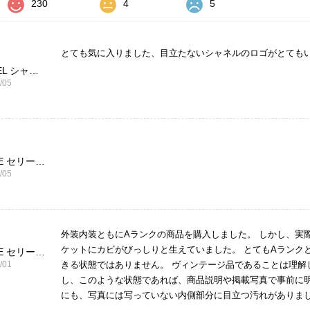
230
4
5
とても気に入りました、目立たないシャネルのロゴがとても
CHANEL シャネル 財布 ブラック ココマーク レザー キャビアスキン 長財布 vintage ヴィンテージ オールド cvjxwf
/05
CELINE セリーヌ ブレスレット シルバー トリオンフ ホースビット SILVER925 vintage ヴィンテージ オールド 7f8hjn
/05
外装内装ともにAランクの商品を購入しました。 しかし、実
ケットにカビがびっしりと生えていました。 とてもAランク
CELINE セリーヌ ショルダーバッグ ブラック ガンチーニ レザー 2way vintage ヴィンテージ オールド nifgs8
/01
きる状態ではありません。 ヴィンテージ品であることは理解
し、このような状態であれば、商品説明や掲載写真で事前に明
にも、写真には写っていない内側部分に目立つ汚れがありまし