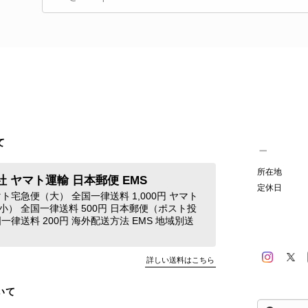
す。 またご縁がございましたら、ぜひよろしくお願いいた
GUCCI グッチ 腕時計 シルバー ステンレススチール クウォーツ 7900P vintage ヴィンテージ オールド 4dstrr
/12
て
発送が早く、商品も画像と一致しており満足です。 素敵なバ
Christian Dior クリスチャン ディオール ショルダーバッグ ブラック ロゴ チャーム レザー ミニバッグ vintage ヴィンテージ オールド gpxtra
所在地
 ヤマト運輸 日本郵便 EMS
/07
定休日
ト宅急便（大） 全国一律送料 1,000円 ヤマト
小） 全国一律送料 500円 日本郵便（ポスト投
一律送料 200円 海外配送方法 EMS 地域別送
この度はご購入いただき、そして素敵なレビュー
き、発送や商品の状態にもご満足いただけたとの
詳しい送料はこちら
た」とのお言葉をいただき、とても嬉しいです！
た気になる商品やご不明な点などございましたら
いて
したら、ぜひよろしくお願いいたします。 VintageSh