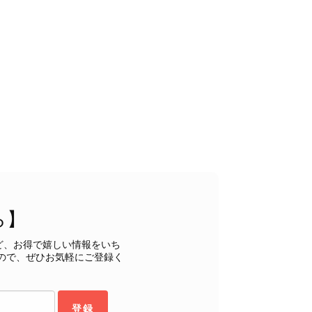
状態でした。希少なカラーで可愛いデザインのバッグをお譲りくだ
インでした。 ちょうどいい具合にヴィンテージ感も溢れているの
軍バッグとして大活躍してくれそうです！ 大切に使わせていただ
うございました。
るレビューをお寄せいただき、誠にありがとうございます。
ら】
もご満足いただけたとのこと、安心いたしました。 「初め
ヴィンテージならではの魅力をお気に召していただけたこと、
ど、お得で嬉しい情報をいち
購入いただいたバッグに続き、今回のバッグも「一軍バッ
ので、ぜひお気軽にご登録く
ちにとって何よりの励みです。 ぜひ末永くご愛用いただ
ら幸いです。 これからも魅力的なヴィンテージアイテムを
お気に入りの一点との出会いがございましたら嬉しく思いま
登録