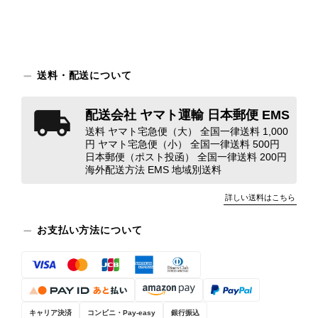
この度はご購入いただき、そして素敵
なレビューをありがとうございます。
商品を無事にお受け取りいただき、ま
送料・配送について
た迅速にお届けできたとのこと、大変
安心いたしました！ さらに、「思っ
配送会社 ヤマト運輸 日本郵便 EMS
た以上に素敵なお品でした」とのお言
送料 ヤマト宅急便（大） 全国一律送料 1,000
葉をいただき、スタッフ一同とても嬉
円 ヤマト宅急便（小） 全国一律送料 500円
しく、何よりの励みになります。 ぜ
日本郵便（ポスト投函） 全国一律送料 200円
ひこちらの商品を末永くご愛用いただ
海外配送方法 EMS 地域別送料
けましたら幸いです。 また気になる
商品やご不明な点などございました
詳しい送料はこちら
ら、いつでもお気軽にご相談くださ
い。 またご縁がございましたら、ぜ
お支払い方法について
ひよろしくお願いいたします。
VintageShop solo
キャリア決済
コンビニ・Pay-easy
銀行振込