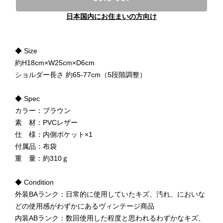
日本国内にお住まいの方向け
◆ Size
約H18cm×W25cm×D6cm
ショルダー長さ 約65-77cm（5段階調整）
◆ Spec
カラー：ブラウン
素 材：PVCレザー
仕 様：内側ポケット×1
付属品：布袋
重 量：約310ｇ
◆ Condition
外装BAランク：日常的に使用していたキズ、汚れ、においな
どの使用感がわずかにあるヴィンテージ商品
内装ABランク：数回使用した程度と思われるわずかなキズ、