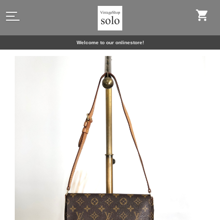
Welcome to our onlinestore!