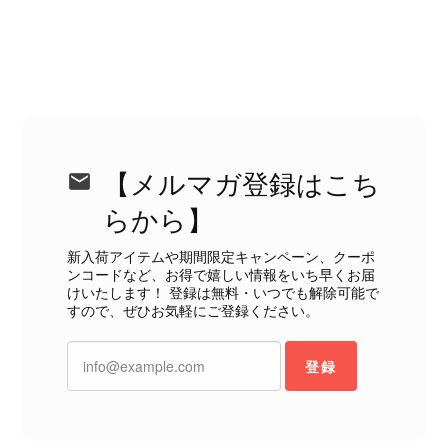
だきましたことに感謝申し上げます。
今回のご指摘を重く受け止め、まずは
商品の状態を丁寧に確認させていただ
きます。 掲載内容では分からない状
態が確認された場合には、当店の検品
時の見落としとして真摯に受け止め、
検品方法と状態の伝え方を改めて見直
し、全スタッフで共有してまいりま
【メルマガ登録はこち
す。 オンラインでも安心して商品を
らから】
お選びいただけるよう、より正確な状
態確認とご案内に努めてまいります。
新入荷アイテムや期間限定キャンペーン、クーポ
ンコードなど、お得で嬉しい情報をいち早くお届
けいたします！ 登録は無料・いつでも解除可能で
すので、ぜひお気軽にご登録ください。
Salvatore Ferragamo サルヴァトーレ フェラガモ ショルダーバッグ ブラウン ガンチーニ スエード ワンショルダーバッグ vintage ヴィンテージ オールド dgh7fy
登録
2026/07/30
商品が直ぐに届きました。思った以上に素敵なお品でした。また
ご縁が有りましたら宜しくお願い致します。