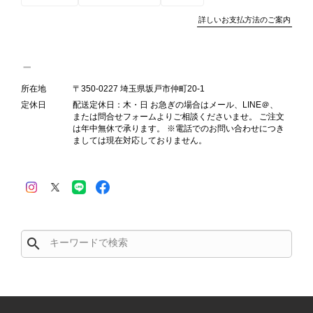
詳しいお支払方法のご案内
PRADA プラダ VITELLO PHENIX ショルダーバッグ ブラウン ロゴ レザー 2WAY BL0805 vintage ヴィンテージ オールド 2rpjby
2026/07/23
所在地
〒350-0227 埼玉県坂戸市仲町20-1
定休日
配送定休日：木・日 お急ぎの場合はメール、LINE＠、
または問合せフォームよりご相談くださいませ。 ご注文
PRADA プラダ 財布 ブラック レザー サフィアーノ vintage ヴィンテージ オールド darw4w
は年中無休で承ります。 ※電話でのお問い合わせにつき
2026/07/16
ましては現在対応しておりません。
CELINE セリーヌ 財布 ブラック ガンチーニ レザー 3つ折り vintage ヴィンテージ オールド 6xspmn
search
2026/07/16