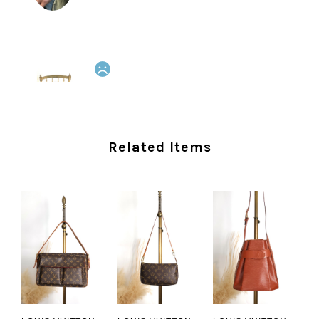
CELINE セリーヌ ショルダーバッグ ブラック ガンチーニ レザー 2way vintage ヴィンテージ オールド nifgs8
2026/08/01
外装内装ともにAランクの商品を購入しました。 しかし、実際に
Related Items
届いた商品は、写真には写っていない内側の蛇腹部分と全面ポケ
ットにカビがびっしりと生えていました。 とてもAランクとは思
えない状態で、見た瞬間に気持ち悪さを感じ、とても使用できる
状態ではありません。 ヴィンテージ品であることは理解してお
り、多少の経年劣化は承知のうえで購入しています。 しかし、こ
のような状態であれば、商品説明や掲載写真で事前に明記してい
ただくべきだと思います。 実は以前こちらで購入した際にも、写
真には写っていない内側部分に目立つ汚れがありました。 そのと
きはたまたまだと思っていましたが、今回も掲載内容だけでは判
断できない状態の商品が届きとても残念です。 決して安い買い物
ではなかったため、ショックも大きかったです。 私は今後こちら