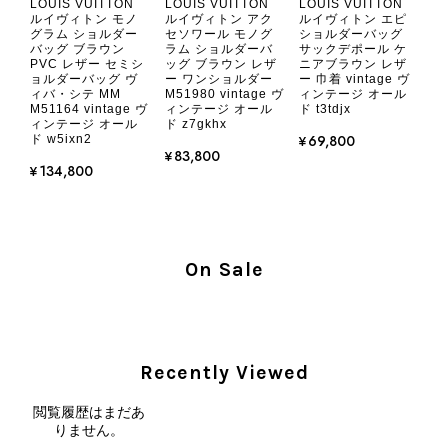
LOUIS VUITTON
LOUIS VUITTON
LOUIS VUITTON
で購入することはないですが、同じような思いをする購入者が出
ルイヴィトン アク
ルイヴィトン エピ
ルイヴィトン モノ
セソワール モノグ
ショルダーバッグ
グラム ショルダー
ないよう、商品の状態をより正確に記載し、見えない部分も含め
ラム ショルダーバ
サックデポール ケ
バッグ ブラウン
て写真や説明で分かるよう改善していただきたいです。
ッグ ブラウン レザ
ニアブラウン レザ
PVC レザー セミシ
ー ワンショルダー
ー 巾着 vintage ヴ
ョルダーバッグ ヴ
M51980 vintage ヴ
ィンテージ オール
ィバ・シテ MM
ィンテージ オール
ド t3tdjx
M51164 vintage ヴ
この度は、楽しみにお待ちいただいた
ド z7gkhx
ィンテージ オール
商品で、衛生面へのご不安を含め、残
¥69,800
ド w5ixn2
¥83,800
念な思いをおかけしましたこと、心よ
¥134,800
りお詫び申し上げます。お受け取りに
なった際のお気持ちを思うと、大変心
苦しく感じております。 今回の商品
につきましては、当店よりご連絡のう
On Sale
え、返品・返金を含め、責任をもって
対応してまいります。 バッグは、外
装と内装をそれぞれ確認し、個別にラ
ンクを表示しております。これは、外
観の印象だけで商品の状態全体を判断
Recently Viewed
しないためです。また、確認できた汚
れやダメージは、写真や商品説明に反
閲覧履歴はまだあ
映しております。 ご不快な思いをさ
りません。
れた中で、率直なご意見をお寄せいた