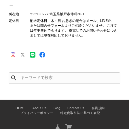
Salvatore Ferragamo サルヴァトーレ フェラガモ ショルダーバッグ ブラウン ガンチーニ スエード ワンショルダーバッグ vintage ヴィンテージ オールド dgh7fy
所在地
〒350-0227 埼玉県坂戸市仲町20-1
2026/07/30
定休日
配送定休日：木・日 お急ぎの場合はメール、LINE＠、
または問合せフォームよりご相談くださいませ。 ご注文
は年中無休で承ります。 ※電話でのお問い合わせにつき
商品が直ぐに届きました。思った以上に素敵なお品でした。また
ましては現在対応しておりません。
ご縁が有りましたら宜しくお願い致します。
この度はご購入いただき、そして素敵
なレビューをありがとうございます。
商品を無事にお受け取りいただき、ま
た迅速にお届けできたとのこと、大変
search
安心いたしました！ さらに、「思っ
た以上に素敵なお品でした」とのお言
葉をいただき、スタッフ一同とても嬉
しく、何よりの励みになります。 ぜ
ひこちらの商品を末永くご愛用いただ
HOME
About Us
Blog
Contact Us
会員規約
けましたら幸いです。 また気になる
プライバシーポリシー
特定商取引法に基づく表記
商品やご不明な点などございました
ら、いつでもお気軽にご相談くださ