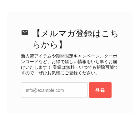
のような状態であれば、商品説明や掲載写真で事前に明記してい
ただくべきだと思います。 実は以前こちらで購入した際にも、写
真には写っていない内側部分に目立つ汚れがありました。 そのと
きはたまたまだと思っていましたが、今回も掲載内容だけでは判
断できない状態の商品が届きとても残念です。 決して安い買い物
【メルマガ登録はこち
ではなかったため、ショックも大きかったです。 私は今後こちら
らから】
で購入することはないですが、同じような思いをする購入者が出
ないよう、商品の状態をより正確に記載し、見えない部分も含め
新入荷アイテムや期間限定キャンペーン、クーポ
て写真や説明で分かるよう改善していただきたいです。
ンコードなど、お得で嬉しい情報をいち早くお届
けいたします！ 登録は無料・いつでも解除可能で
すので、ぜひお気軽にご登録ください。
この度は、楽しみにお待ちいただいた
商品で、衛生面へのご不安を含め、残
登録
念な思いをおかけしましたこと、心よ
りお詫び申し上げます。お受け取りに
なった際のお気持ちを思うと、大変心
苦しく感じております。 今回の商品
につきましては、当店よりご連絡のう
え、返品・返金を含め、責任をもって
対応してまいります。 バッグは、外
装と内装をそれぞれ確認し、個別にラ