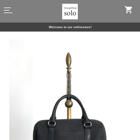
Welcome to our onlinestore!