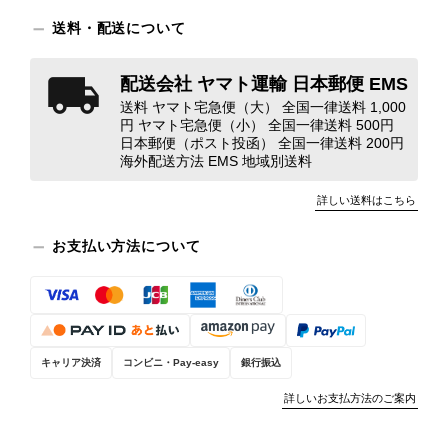
ンクを表示しております。これは、外
送料・配送について
観の印象だけで商品の状態全体を判断
しないためです。また、確認できた汚
配送会社 ヤマト運輸 日本郵便 EMS
れやダメージは、写真や商品説明に反
映しております。 ご不快な思いをさ
送料 ヤマト宅急便（大） 全国一律送料 1,000
円 ヤマト宅急便（小） 全国一律送料 500円
れた中で、率直なご意見をお寄せいた
日本郵便（ポスト投函） 全国一律送料 200円
だきましたことに感謝申し上げます。
海外配送方法 EMS 地域別送料
今回のご指摘を重く受け止め、まずは
商品の状態を丁寧に確認させていただ
詳しい送料はこちら
きます。 掲載内容では分からない状
態が確認された場合には、当店の検品
お支払い方法について
時の見落としとして真摯に受け止め、
検品方法と状態の伝え方を改めて見直
し、全スタッフで共有してまいりま
す。 オンラインでも安心して商品を
お選びいただけるよう、より正確な状
キャリア決済
コンビニ・Pay-easy
銀行振込
態確認とご案内に努めてまいります。
詳しいお支払方法のご案内