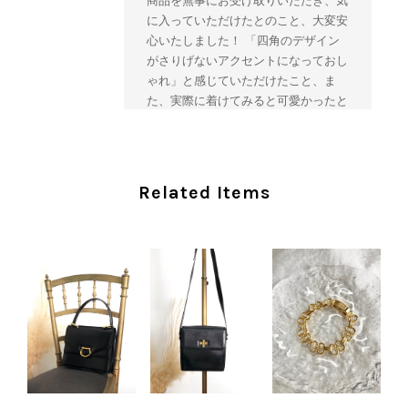
商品を無事にお受け取りいただき、気
に入っていただけたとのこと、大変安
心いたしました！ 「四角のデザイン
がさりげないアクセントになっておし
ゃれ」と感じていただけたこと、ま
た、実際に着けてみると可愛かったと
のおっしゃっていただけて、スタッフ
一同とても嬉しく拝見いたしました。
ヴィンテージならではの存在感と魅力
を楽しみながら、ぜひこれから末永く
Related Items
ご愛用いただけましたら幸いです。
また気になる商品やご不明な点などご
ざいましたら、いつでもお気軽にご相
談ください。 またご縁がございまし
たら、ぜひよろしくお願いいたしま
す。 VintageShop solo
CHANEL シャネル 財布 ブラック ココマーク レザー キャビアスキン 長財布 vintage ヴィンテージ オールド cvjxwf