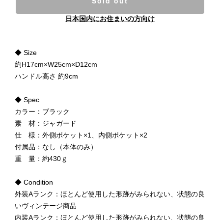
Sold out
日本国内にお住まいの方向け
◆ Size
約H17cm×W25cm×D12cm
ハンドル高さ 約9cm
◆ Spec
カラー：ブラック
素 材：ジャガード
仕 様：外側ポケット×1、内側ポケット×2
付属品：なし（本体のみ）
重 量：約430ｇ
◆ Condition
外装Aランク：ほとんど使用した形跡がみられない、状態の良
いヴィンテージ商品
内装Aランク：ほとんど使用した形跡がみられない、状態の良