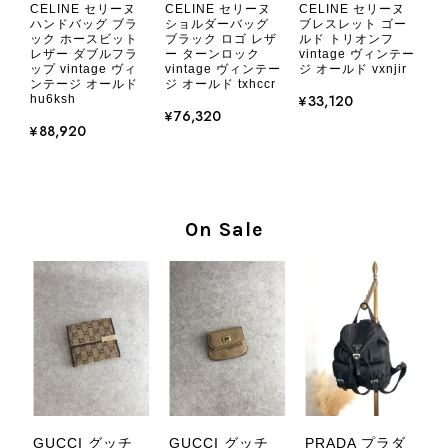
CELINE セリーヌ
CELINE セリーヌ
CELINE セリーヌ
2026/08/05
ハンドバッグ ブラ
ショルダーバッグ
ブレスレット ゴー
ック ホースビット
ブラック ロゴ レザ
ルド トリオンフ
レザー ダブルフラ
ー ターンロック
vintage ヴィンテー
ップ vintage ヴィ
vintage ヴィンテー
ジ オールド vxnjir
とても気に入りました、目立たないシャネルのロゴがとてもいい
ンテージ オールド
ジ オールド txhccr
です
¥33,120
hu6ksh
¥76,320
¥88,920
この度はご購入いただき、そして素敵
なレビューをありがとうございます。
商品を無事にお受け取りいただき、気
に入っていただけたとのこと、大変安
On Sale
心いたしました。 また、商品からヴ
ィンテージならではの上品な魅力を感
じていただけたようで、スタッフ一同
大変励みになります！ ぜひこれから
末永くご愛用いただけましたら幸いで
す。 また気になる商品やご不明な点
などございましたら、いつでもお気軽
にご相談ください。 またご縁がござ
いましたら、ぜひよろしくお願いいた
します。 VintageShop solo
GUCCI グッチ
GUCCI グッチ
PRADA プラダ