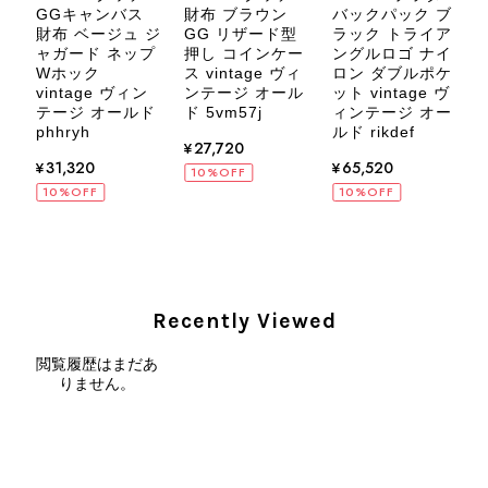
ア
GGキャンバス
財布 ブラウン
バックパック ブ
ー
財布 ベージュ ジ
GG リザード型
ラック トライア
ャガード ネップ
押し コインケー
ングルロゴ ナイ
Wホック
ス vintage ヴィ
ロン ダブルポケ
ー
ド
vintage ヴィン
ンテージ オール
ット vintage ヴ
CELINE セリーヌ ブレスレット シルバー トリオンフ ホースビット SILVER925 vintage ヴィンテージ オールド 7f8hjn
テージ オールド
ド 5vm57j
ィンテージ オー
ド
2026/08/05
phhryh
ルド rikdef
¥27,720
¥31,320
¥65,520
10%OFF
10%OFF
10%OFF
CELINE セリーヌ ショルダーバッグ ブラック ガンチーニ レザー 2way vintage ヴィンテージ オールド nifgs8
2026/08/01
Recently Viewed
外装内装ともにAランクの商品を購入しました。 しかし、実際に
閲覧履歴はまだあ
届いた商品は、写真には写っていない内側の蛇腹部分と全面ポケ
りません。
ットにカビがびっしりと生えていました。 とてもAランクとは思
えない状態で、見た瞬間に気持ち悪さを感じ、とても使用できる
状態ではありません。 ヴィンテージ品であることは理解してお
り、多少の経年劣化は承知のうえで購入しています。 しかし、こ