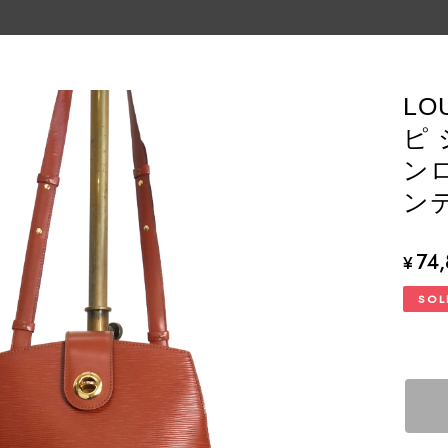
LO
ピ
ンロ
ンテ
74
¥
SOL