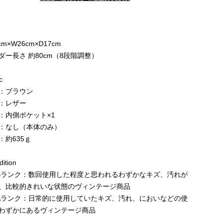
e
cm×W26cm×D17cm
ダー長さ 約80cm（8段階調整）
c
：ブラウン
：レザー
：内側ポケット×1
：なし（本体のみ）
：約635ｇ
ition
Bランク：数回使用した程度と思われるわずかなキズ、汚れが
、比較的きれいな状態のヴィンテージ商品
Aランク：日常的に使用していたキズ、汚れ、においなどの使
わずかにあるヴィンテージ商品