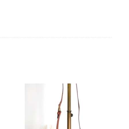
際に届いた商品は、写真には写っていない内側の蛇腹部分と全面ポ
とは思えない状態で、見た瞬間に気持ち悪さを感じ、とても使用で
しており、多少の経年劣化は承知のうえで購入しています。 しか
記していただくべきだと思います。 実は以前こちらで購入した際
た。 そのときはたまたまだと思っていましたが、今回も掲載内容
して安い買い物ではなかったため、ショックも大きかったです。
いをする購入者が出ないよう、商品の状態をより正確に記載し、見
きたいです。
衛生面へのご不安を含め、残念な思いをおかけしましたこと、
際のお気持ちを思うと、大変心苦しく感じております。 今
え、返品・返金を含め、責任をもって対応してまいります。
にランクを表示しております。これは、外観の印象だけで商品