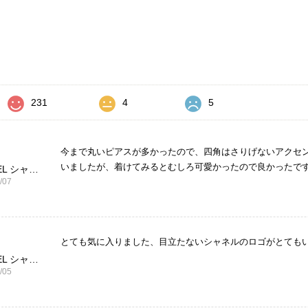
価
231
4
5
今まで丸いピアスが多かったので、四角はさりげないアクセ
いましたが、着けてみるとむしろ可愛かったので良かったで
CHANEL シャネル ピアス ブラック ココマーク ストーン vintage ヴィンテージ オールド yg33jb
/07
とても気に入りました、目立たないシャネルのロゴがとても
CHANEL シャネル 財布 ブラック ココマーク レザー キャビアスキン 長財布 vintage ヴィンテージ オールド cvjxwf
/05