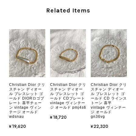
を楽しみながら、ぜひこれから末永く
Related Items
ご愛用いただけましたら幸いです。
また気になる商品やご不明な点などご
ざいましたら、いつでもお気軽にご相
談ください。 またご縁がございまし
たら、ぜひよろしくお願いいたしま
す。 VintageShop solo
CHANEL シャネル 財布 ブラック ココマーク レザー キャビアスキン 長財布 vintage ヴィンテージ オールド cvjxwf
Christian Dior クリ
Christian Dior クリ
Christian Dior クリ
2026/08/05
スチャン ディオー
スチャン ディオー
スチャン ディオー
ル ブレスレット ゴ
ル ブレスレット ゴ
ル ブレスレット ゴ
ールド DIORロゴプ
ールド CDプレート
ールド CD ラインス
レート 喜平チェー
vintage ヴィンテー
トーン 喜平
とても気に入りました、目立たないシャネルのロゴがとてもいい
ン vintage ヴィン
ジ オールド pmj4s6
vintage ヴィンテー
です
テージ オールド
ジ オールド
¥18,720
wdsnau
gn36vg
¥19,620
¥22,320
この度はご購入いただき、そして素敵
なレビューをありがとうございます。