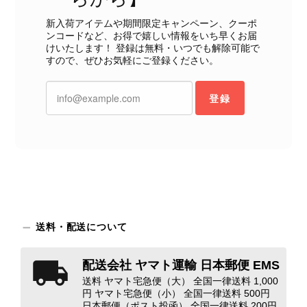
て写真や説明で分かるよう改善していただきたいです。
新入荷アイテムや期間限定キャンペーン、クーポ
ンコードなど、お得で嬉しい情報をいち早くお届
この度は、楽しみにお待ちいただいた
けいたします！ 登録は無料・いつでも解除可能で
すので、ぜひお気軽にご登録ください。
商品で、衛生面へのご不安を含め、残
念な思いをおかけしましたこと、心よ
りお詫び申し上げます。お受け取りに
登録
なった際のお気持ちを思うと、大変心
苦しく感じております。 今回の商品
につきましては、当店よりご連絡のう
え、返品・返金を含め、責任をもって
対応してまいります。 バッグは、外
装と内装をそれぞれ確認し、個別にラ
ンクを表示しております。これは、外
観の印象だけで商品の状態全体を判断
しないためです。また、確認できた汚
送料・配送について
れやダメージは、写真や商品説明に反
映しております。 ご不快な思いをさ
配送会社 ヤマト運輸 日本郵便 EMS
れた中で、率直なご意見をお寄せいた
送料 ヤマト宅急便（大） 全国一律送料 1,000
だきましたことに感謝申し上げます。
円 ヤマト宅急便（小） 全国一律送料 500円
今回のご指摘を重く受け止め、まずは
日本郵便（ポスト投函） 全国一律送料 200円