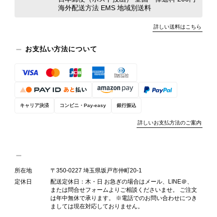
商品の状態を丁寧に確認させていただ
海外配送方法 EMS 地域別送料
きます。 掲載内容では分からない状
詳しい送料はこちら
態が確認された場合には、当店の検品
時の見落としとして真摯に受け止め、
お支払い方法について
検品方法と状態の伝え方を改めて見直
し、全スタッフで共有してまいりま
す。 オンラインでも安心して商品を
お選びいただけるよう、より正確な状
態確認とご案内に努めてまいります。
キャリア決済
コンビニ・Pay-easy
銀行振込
詳しいお支払方法のご案内
Salvatore Ferragamo サルヴァトーレ フェラガモ ショルダーバッグ ブラウン ガンチーニ スエード ワンショルダーバッグ vintage ヴィンテージ オールド dgh7fy
2026/07/30
所在地
〒350-0227 埼玉県坂戸市仲町20-1
定休日
配送定休日：木・日 お急ぎの場合はメール、LINE＠、
商品が直ぐに届きました。思った以上に素敵なお品でした。また
または問合せフォームよりご相談くださいませ。 ご注文
ご縁が有りましたら宜しくお願い致します。
は年中無休で承ります。 ※電話でのお問い合わせにつき
ましては現在対応しておりません。