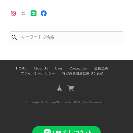
この度はご購入いただき、そして素敵
なレビューをありがとうございます。
商品を無事にお受け取りいただき、ま
た迅速にお届けできたとのこと、大変
安心いたしました！ さらに、「思っ
た以上に素敵なお品でした」とのお言
search
葉をいただき、スタッフ一同とても嬉
しく、何よりの励みになります。 ぜ
ひこちらの商品を末永くご愛用いただ
けましたら幸いです。 また気になる
商品やご不明な点などございました
HOME
About Us
Blog
Contact Us
会員規約
プライバシーポリシー
特定商取引法に基づく表記
ら、いつでもお気軽にご相談くださ
い。 またご縁がございましたら、ぜ
ひよろしくお願いいたします。
VintageShop solo
Copyright © VintageShop solo. All Rights Reserved.
PRADA プラダ VITELLO PHENIX ショルダーバッグ ブラウン ロゴ レザー 2WAY BL0805 vintage ヴィンテージ オールド 2rpjby
LINE公式アカウント