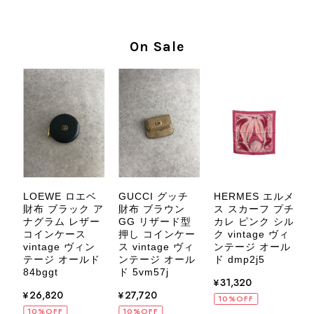
商品を無事にお受け取りいただき、気
に入っていただけたとのこと、大変安
心いたしました。 また、商品からヴ
On Sale
ィンテージならではの上品な魅力を感
じていただけたようで、スタッフ一同
大変励みになります！ ぜひこれから
末永くご愛用いただけましたら幸いで
す。 また気になる商品やご不明な点
などございましたら、いつでもお気軽
にご相談ください。 またご縁がござ
いましたら、ぜひよろしくお願いいた
します。 VintageShop solo
LOEWE ロエベ
GUCCI グッチ
HERMES エルメ
Y
財布 ブラック ア
財布 ブラウン
ス スカーフ プチ
L
ー
ナグラム レザー
GG リザード型
カレ ピンク シル
コインケース
押し コインケー
ク vintage ヴィ
vintage ヴィン
ス vintage ヴィ
ンテージ オール
テージ オールド
ンテージ オール
ド dmp2j5
オ
CELINE セリーヌ ブレスレット シルバー トリオンフ ホースビット SILVER925 vintage ヴィンテージ オールド 7f8hjn
84bggt
ド 5vm57j
2026/08/05
¥31,320
ー
¥26,820
¥27,720
H
10%OFF
10%OFF
10%OFF