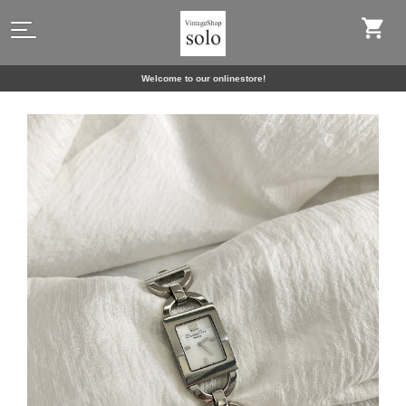
Welcome to our onlinestore!