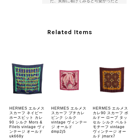
た、実際に着けてみると可愛かったと
のおっしゃっていただけて、スタッフ
一同とても嬉しく拝見いたしました。
ヴィンテージならではの存在感と魅力
を楽しみながら、ぜひこれから末永く
Related Items
ご愛用いただけましたら幸いです。
また気になる商品やご不明な点などご
ざいましたら、いつでもお気軽にご相
談ください。 またご縁がございまし
たら、ぜひよろしくお願いいたしま
す。 VintageShop solo
CHANEL シャネル 財布 ブラック ココマーク レザー キャビアスキン 長財布 vintage ヴィンテージ オールド cvjxwf
HERMES エルメス
HERMES エルメス
HERMES エルメス
2026/08/05
スカーフ ネイビー
スカーフ プチカレ
カレ90 スカーフ ボ
ホースビット カレ
ピンク シルク
ルドー ロープ タッ
90 シルク Mors &
vintage ヴィンテー
セル シルク ベルト
Filets vintage ヴィ
ジ オールド
モチーフ vintage
とても気に入りました、目立たないシャネルのロゴがとてもいい
ンテージ オールド
dmp2j5
ヴィンテージ オー
です
uk668y
ルド jmarx7