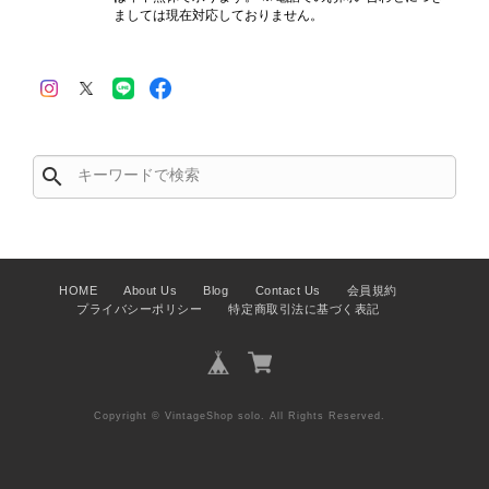
ましては現在対応しておりません。
ご縁が有りましたら宜しくお願い致します。
この度はご購入いただき、そして素敵
なレビューをありがとうございます。
商品を無事にお受け取りいただき、ま
た迅速にお届けできたとのこと、大変
search
安心いたしました！ さらに、「思っ
た以上に素敵なお品でした」とのお言
葉をいただき、スタッフ一同とても嬉
しく、何よりの励みになります。 ぜ
ひこちらの商品を末永くご愛用いただ
HOME
About Us
Blog
Contact Us
会員規約
けましたら幸いです。 また気になる
プライバシーポリシー
特定商取引法に基づく表記
商品やご不明な点などございました
ら、いつでもお気軽にご相談くださ
い。 またご縁がございましたら、ぜ
ひよろしくお願いいたします。
Copyright © VintageShop solo. All Rights Reserved.
VintageShop solo