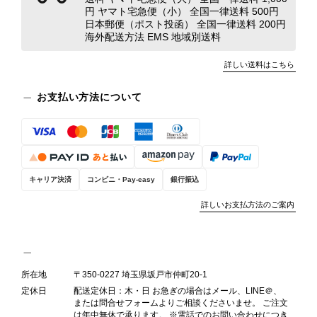
円 ヤマト宅急便（小） 全国一律送料 500円
れた中で、率直なご意見をお寄せいた
日本郵便（ポスト投函） 全国一律送料 200円
だきましたことに感謝申し上げます。
海外配送方法 EMS 地域別送料
今回のご指摘を重く受け止め、まずは
商品の状態を丁寧に確認させていただ
詳しい送料はこちら
きます。 掲載内容では分からない状
態が確認された場合には、当店の検品
お支払い方法について
時の見落としとして真摯に受け止め、
検品方法と状態の伝え方を改めて見直
し、全スタッフで共有してまいりま
す。 オンラインでも安心して商品を
お選びいただけるよう、より正確な状
キャリア決済
コンビニ・Pay-easy
銀行振込
態確認とご案内に努めてまいります。
詳しいお支払方法のご案内
Salvatore Ferragamo サルヴァトーレ フェラガモ ショルダーバッグ ブラウン ガンチーニ スエード ワンショルダーバッグ vintage ヴィンテージ オールド dgh7fy
所在地
〒350-0227 埼玉県坂戸市仲町20-1
2026/07/30
定休日
配送定休日：木・日 お急ぎの場合はメール、LINE＠、
または問合せフォームよりご相談くださいませ。 ご注文
は年中無休で承ります。 ※電話でのお問い合わせにつき
商品が直ぐに届きました。思った以上に素敵なお品でした。また