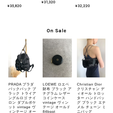
¥31,320
¥35,820
¥32,220
この度はご購入いただき、そして素敵
なレビューをありがとうございます。
商品を無事にお受け取りいただき、気
に入っていただけたとのこと、大変安
On Sale
心いたしました。 また、商品からヴ
ィンテージならではの上品な魅力を感
じていただけたようで、スタッフ一同
大変励みになります！ ぜひこれから
末永くご愛用いただけましたら幸いで
す。 また気になる商品やご不明な点
などございましたら、いつでもお気軽
にご相談ください。 またご縁がござ
いましたら、ぜひよろしくお願いいた
します。 VintageShop solo
PRADA プラダ
LOEWE ロエベ
Christian Dior
バ
バックパック ブ
財布 ブラック ア
クリスチャン デ
サ
ラック トライア
ナグラム レザー
ィオール トロッ
ザ
ングルロゴ ナイ
コインケース
ター ハンドバッ
ィ
ロン ダブルポケ
vintage ヴィン
グ ブラック エナ
ル
ット vintage ヴ
テージ オールド
メル チェーン ミ
v
CELINE セリーヌ ブレスレット シルバー トリオンフ ホースビット SILVER925 vintage ヴィンテージ オールド 7f8hjn
ィンテージ オー
84bggt
ニバッグ