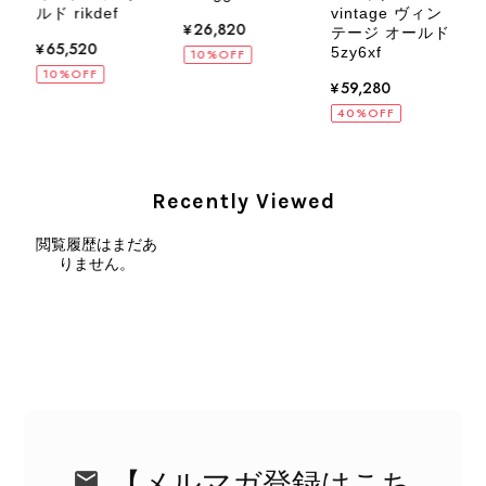
2026/08/05
ルド rikdef
vintage ヴィン
p
¥26,820
テージ オールド
¥65,520
5zy6xf
10%OFF
10%OFF
¥59,280
40%OFF
CELINE セリーヌ ショルダーバッグ ブラック ガンチーニ レザー 2way vintage ヴィンテージ オールド nifgs8
2026/08/01
Recently Viewed
外装内装ともにAランクの商品を購入しました。 しかし、実際に
閲覧履歴はまだあ
届いた商品は、写真には写っていない内側の蛇腹部分と全面ポケ
りません。
ットにカビがびっしりと生えていました。 とてもAランクとは思
えない状態で、見た瞬間に気持ち悪さを感じ、とても使用できる
状態ではありません。 ヴィンテージ品であることは理解してお
り、多少の経年劣化は承知のうえで購入しています。 しかし、こ
のような状態であれば、商品説明や掲載写真で事前に明記してい
ただくべきだと思います。 実は以前こちらで購入した際にも、写
真には写っていない内側部分に目立つ汚れがありました。 そのと
きはたまたまだと思っていましたが、今回も掲載内容だけでは判
断できない状態の商品が届きとても残念です。 決して安い買い物
【メルマガ登録はこち