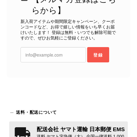
ではなかったため、ショックも大きかったです。 私は今後こちら
らから】
で購入することはないですが、同じような思いをする購入者が出
ないよう、商品の状態をより正確に記載し、見えない部分も含め
新入荷アイテムや期間限定キャンペーン、クーポ
て写真や説明で分かるよう改善していただきたいです。
ンコードなど、お得で嬉しい情報をいち早くお届
けいたします！ 登録は無料・いつでも解除可能で
すので、ぜひお気軽にご登録ください。
この度は、楽しみにお待ちいただいた
商品で、衛生面へのご不安を含め、残
登録
念な思いをおかけしましたこと、心よ
りお詫び申し上げます。お受け取りに
なった際のお気持ちを思うと、大変心
苦しく感じております。 今回の商品
につきましては、当店よりご連絡のう
え、返品・返金を含め、責任をもって
対応してまいります。 バッグは、外
装と内装をそれぞれ確認し、個別にラ
ンクを表示しております。これは、外
送料・配送について
観の印象だけで商品の状態全体を判断
しないためです。また、確認できた汚
配送会社 ヤマト運輸 日本郵便 EMS
れやダメージは、写真や商品説明に反
映しております。 ご不快な思いをさ
送料 ヤマト宅急便（大） 全国一律送料 1,000