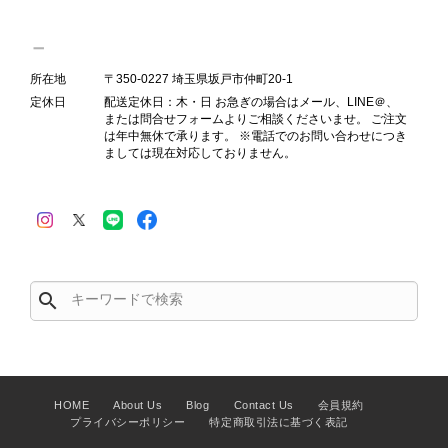
Salvatore Ferragamo サルヴァトーレ フェラガモ ショルダーバッグ ブラウン ガンチーニ スエード ワンショルダーバッグ vintage ヴィンテージ オールド dgh7fy
2026/07/30
所在地
〒350-0227 埼玉県坂戸市仲町20-1
定休日
配送定休日：木・日 お急ぎの場合はメール、LINE＠、
または問合せフォームよりご相談くださいませ。 ご注文
商品が直ぐに届きました。思った以上に素敵なお品でした。また
は年中無休で承ります。 ※電話でのお問い合わせにつき
ご縁が有りましたら宜しくお願い致します。
ましては現在対応しておりません。
この度はご購入いただき、そして素敵
なレビューをありがとうございます。
商品を無事にお受け取りいただき、ま
た迅速にお届けできたとのこと、大変
安心いたしました！ さらに、「思っ
search
た以上に素敵なお品でした」とのお言
葉をいただき、スタッフ一同とても嬉
しく、何よりの励みになります。 ぜ
ひこちらの商品を末永くご愛用いただ
けましたら幸いです。 また気になる
HOME
About Us
Blog
Contact Us
会員規約
商品やご不明な点などございました
プライバシーポリシー
特定商取引法に基づく表記
ら、いつでもお気軽にご相談くださ