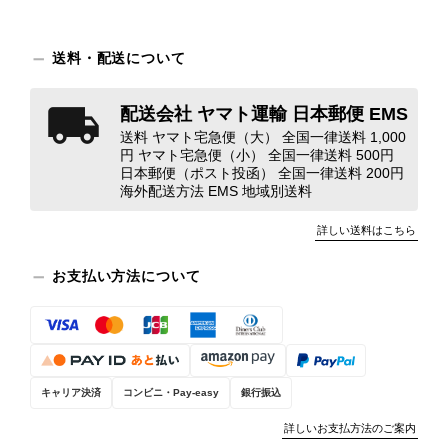
装と内装をそれぞれ確認し、個別にラ
ンクを表示しております。これは、外
観の印象だけで商品の状態全体を判断
送料・配送について
しないためです。また、確認できた汚
れやダメージは、写真や商品説明に反
配送会社 ヤマト運輸 日本郵便 EMS
映しております。 ご不快な思いをさ
送料 ヤマト宅急便（大） 全国一律送料 1,000
れた中で、率直なご意見をお寄せいた
円 ヤマト宅急便（小） 全国一律送料 500円
だきましたことに感謝申し上げます。
日本郵便（ポスト投函） 全国一律送料 200円
今回のご指摘を重く受け止め、まずは
海外配送方法 EMS 地域別送料
商品の状態を丁寧に確認させていただ
きます。 掲載内容では分からない状
詳しい送料はこちら
態が確認された場合には、当店の検品
時の見落としとして真摯に受け止め、
お支払い方法について
検品方法と状態の伝え方を改めて見直
し、全スタッフで共有してまいりま
す。 オンラインでも安心して商品を
お選びいただけるよう、より正確な状
態確認とご案内に努めてまいります。
キャリア決済
コンビニ・Pay-easy
銀行振込
詳しいお支払方法のご案内