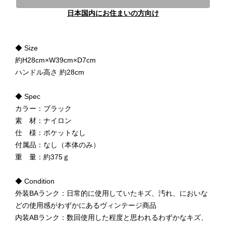
日本国内にお住まいの方向け
◆ Size
約H28cm×W39cm×D7cm
ハンドル高さ 約28cm
◆ Spec
カラー：ブラック
素 材：ナイロン
仕 様：ポケットなし
付属品：なし（本体のみ）
重 量：約375ｇ
◆ Condition
外装BAランク：日常的に使用していたキズ、汚れ、においな
どの使用感がわずかにあるヴィンテージ商品
内装ABランク：数回使用した程度と思われるわずかなキズ、