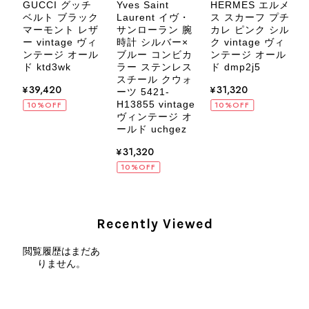
GUCCI グッチ
Yves Saint
HERMES エルメ
ア
ベルト ブラック
Laurent イヴ・
ス スカーフ プチ
ー
マーモント レザ
サンローラン 腕
カレ ピンク シル
ー vintage ヴィ
時計 シルバー×
ク vintage ヴィ
ンテージ オール
ブルー コンビカ
ンテージ オール
ス
ド
ド ktd3wk
ラー ステンレス
ド dmp2j5
CELINE セリーヌ ブレスレット シルバー トリオンフ ホースビット SILVER925 vintage ヴィンテージ オールド 7f8hjn
スチール クウォ
ド
¥39,420
¥31,320
2026/08/05
ーツ 5421-
H13855 vintage
10%OFF
10%OFF
ヴィンテージ オ
ールド uchgez
¥31,320
10%OFF
CELINE セリーヌ ショルダーバッグ ブラック ガンチーニ レザー 2way vintage ヴィンテージ オールド nifgs8
2026/08/01
Recently Viewed
外装内装ともにAランクの商品を購入しました。 しかし、実際に
届いた商品は、写真には写っていない内側の蛇腹部分と全面ポケ
閲覧履歴はまだあ
りません。
ットにカビがびっしりと生えていました。 とてもAランクとは思
えない状態で、見た瞬間に気持ち悪さを感じ、とても使用できる
状態ではありません。 ヴィンテージ品であることは理解してお