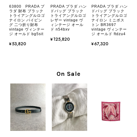
CHANEL シャネル 財布 ブラック ココマーク レザー キャビアスキン 長財布 vintage ヴィンテージ オールド cvjxwf
63800 PRADA プ
PRADA プラダ ハン
PRADA プラダ ハン
2026/08/05
ラダ 財布 ブラック
ドバッグ ブラック
ドバッグ ブラック
トライアングルロゴ
トライアングルロゴ
トライアングルロゴ
ナイロン パイピン
レザー vintage ヴ
ナイロン ミニボス
グ 二つ折り財布
ィンテージ オール
トン BR3697
とても気に入りました、目立たないシャネルのロゴがとてもいい
vintage ヴィンテー
ド n54bxv
vintage ヴィンテー
です
ジ オールド bg5sit
ジ オールド ftdzu4
¥125,820
¥53,820
¥67,320
この度はご購入いただき、そして素敵
なレビューをありがとうございます。
商品を無事にお受け取りいただき、気
に入っていただけたとのこと、大変安
On Sale
心いたしました。 また、商品からヴ
ィンテージならではの上品な魅力を感
じていただけたようで、スタッフ一同
大変励みになります！ ぜひこれから
末永くご愛用いただけましたら幸いで
す。 また気になる商品やご不明な点
などございましたら、いつでもお気軽
にご相談ください。 またご縁がござ
いましたら、ぜひよろしくお願いいた
します。 VintageShop solo