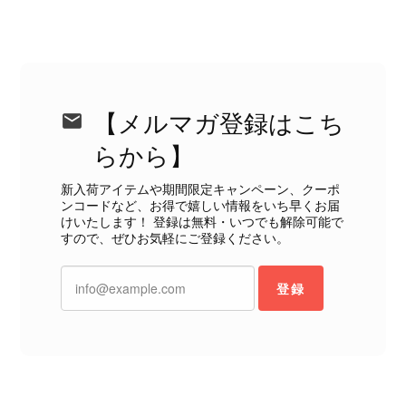
り、多少の経年劣化は承知のうえで購入しています。 しかし、こ
のような状態であれば、商品説明や掲載写真で事前に明記してい
ただくべきだと思います。 実は以前こちらで購入した際にも、写
真には写っていない内側部分に目立つ汚れがありました。 そのと
きはたまたまだと思っていましたが、今回も掲載内容だけでは判
断できない状態の商品が届きとても残念です。 決して安い買い物
【メルマガ登録はこち
ではなかったため、ショックも大きかったです。 私は今後こちら
で購入することはないですが、同じような思いをする購入者が出
らから】
ないよう、商品の状態をより正確に記載し、見えない部分も含め
て写真や説明で分かるよう改善していただきたいです。
新入荷アイテムや期間限定キャンペーン、クーポ
ンコードなど、お得で嬉しい情報をいち早くお届
けいたします！ 登録は無料・いつでも解除可能で
この度は、楽しみにお待ちいただいた
すので、ぜひお気軽にご登録ください。
商品で、衛生面へのご不安を含め、残
念な思いをおかけしましたこと、心よ
登録
りお詫び申し上げます。お受け取りに
なった際のお気持ちを思うと、大変心
苦しく感じております。 今回の商品
につきましては、当店よりご連絡のう
え、返品・返金を含め、責任をもって
対応してまいります。 バッグは、外