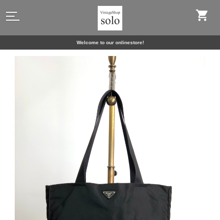
Welcome to our onlinestore!