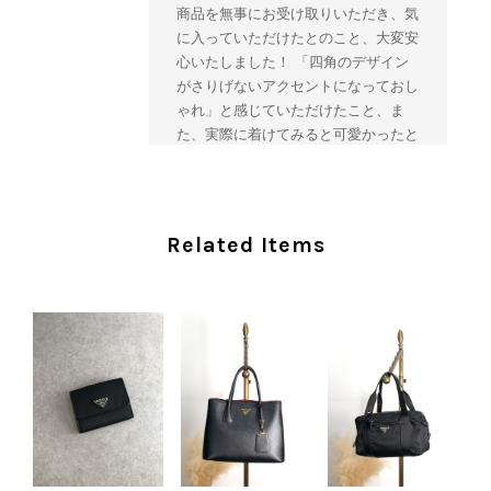
商品を無事にお受け取りいただき、気
に入っていただけたとのこと、大変安
心いたしました！ 「四角のデザイン
がさりげないアクセントになっておし
ゃれ」と感じていただけたこと、ま
た、実際に着けてみると可愛かったと
のおっしゃっていただけて、スタッフ
一同とても嬉しく拝見いたしました。
ヴィンテージならではの存在感と魅力
を楽しみながら、ぜひこれから末永く
Related Items
ご愛用いただけましたら幸いです。
また気になる商品やご不明な点などご
ざいましたら、いつでもお気軽にご相
談ください。 またご縁がございまし
たら、ぜひよろしくお願いいたしま
す。 VintageShop solo