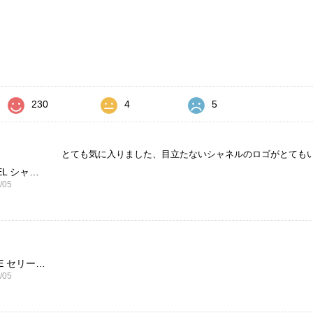
価
230
4
5
とても気に入りました、目立たないシャネルのロゴがとても
CHANEL シャネル 財布 ブラック ココマーク レザー キャビアスキン 長財布 vintage ヴィンテージ オールド cvjxwf
/05
CELINE セリーヌ ブレスレット シルバー トリオンフ ホースビット SILVER925 vintage ヴィンテージ オールド 7f8hjn
/05