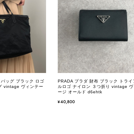
商品が直ぐに届きました。思った以上に素敵なお品でした。
Salvatore Ferragamo サルヴァトーレ フェラガモ ショルダーバッグ ブラウン ガンチーニ スエード ワンショルダーバッグ vintage ヴィンテージ オールド dgh7fy
/30
この度はご購入いただき、そして素敵なレビュー
き、また迅速にお届けできたとのこと、大変安心
た」とのお言葉をいただき、スタッフ一同とても
永くご愛用いただけましたら幸いです。 また気
ドバッグ ブラック ロゴ
PRADA プラダ 財布 ブラック トラ
軽にご相談ください。 またご縁がございましたら、ぜひ
vintage ヴィンテー
ルロゴ ナイロン ３つ折り vintage 
ージ オールド d6ehtk
¥40,800
PRADA プラダ VITELLO PHENIX ショルダーバッグ ブラウン ロゴ レザー 2WAY BL0805 vintage ヴィンテージ オールド 2rpjby
/23