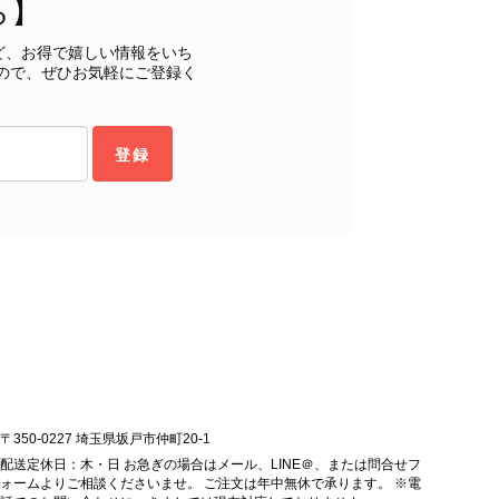
ら】
もご満足いただけたとのこと、安心いたしました。 「初め
ヴィンテージならではの魅力をお気に召していただけたこと、
ど、お得で嬉しい情報をいち
購入いただいたバッグに続き、今回のバッグも「一軍バッ
ので、ぜひお気軽にご登録く
ちにとって何よりの励みです。 ぜひ末永くご愛用いただ
ら幸いです。 これからも魅力的なヴィンテージアイテムを
お気に入りの一点との出会いがございましたら嬉しく思いま
登録
します。 VintageShop solo
ッグを購入させていただき、ありがとうございました。
〒350-0227 埼玉県坂戸市仲町20-1
配送定休日：木・日 お急ぎの場合はメール、LINE＠、または問合せフ
ォームよりご相談くださいませ。 ご注文は年中無休で承ります。 ※電