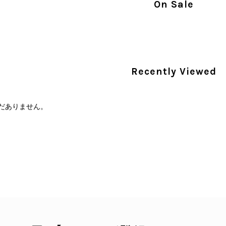
On Sale
PRADA プラダ 財布 ブラック レザー サフィアーノ vintage ヴィンテージ オールド darw4w
/16
Recently Viewed
だありません。
CELINE セリーヌ 財布 ブラック ガンチーニ レザー 3つ折り vintage ヴィンテージ オールド 6xspmn
/16
本日無事に受け取りました。 今回も想像よりはるかに綺麗な
さり、ありがとうございました。初めて見つけたカラーとデザ
CELINE セリーヌ マカダム ショルダーバッグ ホワイト ホースビット PVC レザー ミニバッグ vintage ヴィンテージ オールド ctjind
/15
で、とても気に入りました！前回のバッグと同様、私の中の一
けたらと思います。また是非拝見させてください。ありがと
この度も当店をご利用いただき、そして心温ま