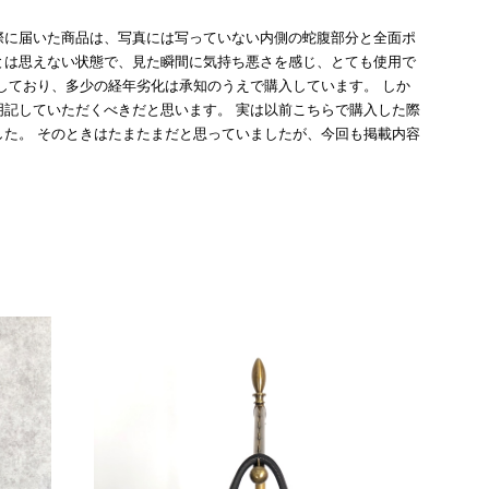
際に届いた商品は、写真には写っていない内側の蛇腹部分と全面ポ
とは思えない状態で、見た瞬間に気持ち悪さを感じ、とても使用で
しており、多少の経年劣化は承知のうえで購入しています。 しか
記していただくべきだと思います。 実は以前こちらで購入した際
た。 そのときはたまたまだと思っていましたが、今回も掲載内容
して安い買い物ではなかったため、ショックも大きかったです。
いをする購入者が出ないよう、商品の状態をより正確に記載し、見
きたいです。
衛生面へのご不安を含め、残念な思いをおかけしましたこと、
際のお気持ちを思うと、大変心苦しく感じております。 今
え、返品・返金を含め、責任をもって対応してまいります。
にランクを表示しております。これは、外観の印象だけで商品
できた汚れやダメージは、写真や商品説明に反映しておりま
をお寄せいただきましたことに感謝申し上げます。今回のご
確認させていただきます。 掲載内容では分からない状態が
として真摯に受け止め、検品方法と状態の伝え方を改めて見直
インでも安心して商品をお選びいただけるよう、より正確な