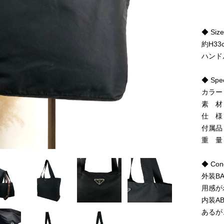
◆ Siz
約H33
ハンド
◆ Spe
カラー
素 材
仕 様
付属品
重 量
◆ Cond
外装B
用感が
内装A
あるが