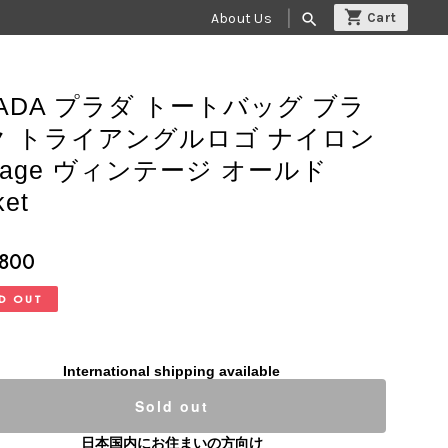
About Us
search
ADA プラダ トートバッグ ブラ
ク トライアングルロゴ ナイロン
ntage ヴィンテージ オールド
ket
,800
D OUT
International shipping available
Sold out
日本国内にお住まいの方向け