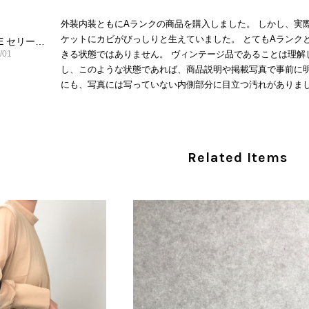
外装内装ともにAランクの商品を購入しました。 しかし、実
ケットにカビがびっしりと生えていました。 とてもAランク
CELINE セリーヌ ショルダーバッグ ブラック ガンチーニ レザー 2way vintage ヴィンテージ オールド nifgs8
/01
きる状態ではありません。 ヴィンテージ品であることは理解
し、このような状態であれば、商品説明や掲載写真で事前に明
にも、写真には写っていない内側部分に目立つ汚れがありまし
だけでは判断できない状態の商品が届きとても残念です。 決
私は今後こちらで購入することはないですが、同じような思
えない部分も含めて写真や説明で分かるよう改善していただ
Related Items
この度は、楽しみにお待ちいただいた商品で、
心よりお詫び申し上げます。お受け取りになった
回の商品につきましては、当店よりご連絡のう
バッグは、外装と内装をそれぞれ確認し、個別
の状態全体を判断しないためです。また、確認
す。 ご不快な思いをされた中で、率直なご意見
指摘を重く受け止め、まずは商品の状態を丁寧に
確認された場合には、当店の検品時の見落とし
し、全スタッフで共有してまいります。 オンラ
状態確認とご案内に努めてまいります。