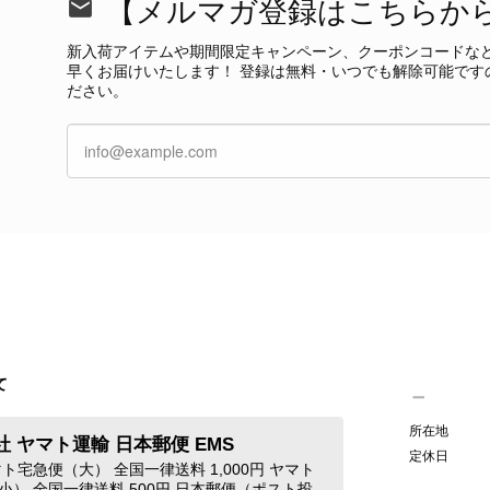
【メルマガ登録はこちらか
今回も商品を無事にお受け取りいただき、状態に
て見つけたカラーとデザイン」とのお言葉や、
新入荷アイテムや期間限定キャンペーン、クーポンコードな
本当に嬉しく思っております。 さらに、前回ご
早くお届けいたします！ 登録は無料・いつでも解除可能です
グ」としてご愛用いただけるとのお言葉は、私た
ださい。
き、素敵な時間をともに過ごしていただけました
ご紹介できるよう努めてまいりますので、また
す。 またご縁がございましたら、ぜひよろしくお願いいた
GUCCI グッチ 腕時計 シルバー ステンレススチール クウォーツ 7900P vintage ヴィンテージ オールド 4dstrr
/12
て
発送が早く、商品も画像と一致しており満足です。 素敵なバ
Christian Dior クリスチャン ディオール ショルダーバッグ ブラック ロゴ チャーム レザー ミニバッグ vintage ヴィンテージ オールド gpxtra
所在地
 ヤマト運輸 日本郵便 EMS
/07
定休日
ト宅急便（大） 全国一律送料 1,000円 ヤマト
小） 全国一律送料 500円 日本郵便（ポスト投