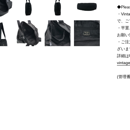
◆Pleas
・Vi
で、ご
・平置
お願い
・ご注
ざいま
詳細は
vintag
(管理番