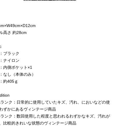
e
cm×W49cm×D12cm
ル高さ 約28cm
c
：ブラック
：ナイロン
：内側ポケット×1
：なし（本体のみ）
：約405ｇ
ition
Aランク：日常的に使用していたキズ、汚れ、においなどの使
わずかにあるヴィンテージ商品
Bランク：数回使用した程度と思われるわずかなキズ、汚れが
、比較的きれいな状態のヴィンテージ商品