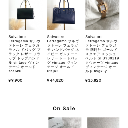
す。 VintageShop solo
CHANEL シャネル 財布 ブラック ココマーク レザー キャビアスキン 長財布 vintage ヴィンテージ オールド cvjxwf
Salvatore
Salvatore
Salvatore
2026/08/05
Ferragamo サルヴ
Ferragamo サルヴ
Ferragamo サルヴ
ァトーレ フェラガ
ァトーレ フェラガ
ァトーレ フェラガ
モ ハンドバッグ ブ
モ ハンドバッグ ネ
モ 腕時計 ゴールド
ラック レザー フラ
イビー ガンチーニ
スクエア メッシュ
とても気に入りました、目立たないシャネルのロゴがとてもいい
ップ トップハンド
レザー トートバッ
ベルト SFBY00219
です
ル vintage ヴィン
グ vintage ヴィン
クウォーツ vintage
テージ オールド
テージ オールド
ヴィンテージ オー
sca6k6
6faja2
ルド bvgk3y
この度はご購入いただき、そして素敵
¥9,900
¥44,820
¥35,820
なレビューをありがとうございます。
商品を無事にお受け取りいただき、気
に入っていただけたとのこと、大変安
心いたしました。 また、商品からヴ
On Sale
ィンテージならではの上品な魅力を感
じていただけたようで、スタッフ一同
大変励みになります！ ぜひこれから
末永くご愛用いただけましたら幸いで