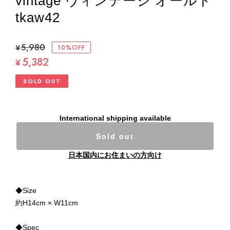
vintage ヴィンテージ オールド
tkaw42
¥5,980
10%OFF
5,382
¥
SOLD OUT
International shipping available
Sold out
日本国内にお住まいの方向け
◆Size
約H14cm × W11cm
◆Spec