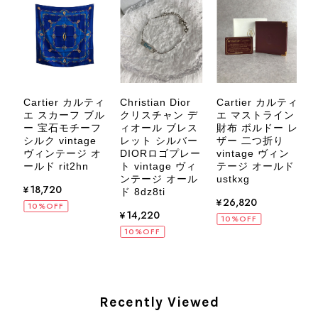
す。 また気になる商品やご不明な点
などございましたら、いつでもお気軽
にご相談ください。 またご縁がござ
いましたら、ぜひよろしくお願いいた
します。 VintageShop solo
Cartier カルティ
Cartier カルティ
Christian Dior
デ
エ スカーフ ブル
エ マストライン
クリスチャン デ
ル
ー 宝石モチーフ
財布 ボルドー レ
ィオール ブレス
ラ
シルク vintage
ザー 二つ折り
レット シルバー
ー
ヴィンテージ オ
vintage ヴィン
DIORロゴプレー
2
CELINE セリーヌ ブレスレット シルバー トリオンフ ホースビット SILVER925 vintage ヴィンテージ オールド 7f8hjn
ッ
ールド rit2hn
テージ オールド
ト vintage ヴィ
2026/08/05
ィ
ustkxg
ンテージ オール
ル
¥18,720
ル
ド 8dz8ti
¥26,820
10%OFF
¥14,220
10%OFF
10%OFF
CELINE セリーヌ ショルダーバッグ ブラック ガンチーニ レザー 2way vintage ヴィンテージ オールド nifgs8
2026/08/01
Recently Viewed
外装内装ともにAランクの商品を購入しました。 しかし、実際に