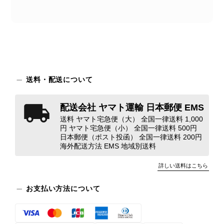
なった際のお気持ちを思うと、大変心
苦しく感じております。 今回の商品
につきましては、当店よりご連絡のう
え、返品・返金を含め、責任をもって
対応してまいります。 バッグは、外
装と内装をそれぞれ確認し、個別にラ
ンクを表示しております。これは、外
観の印象だけで商品の状態全体を判断
送料・配送について
しないためです。また、確認できた汚
れやダメージは、写真や商品説明に反
配送会社 ヤマト運輸 日本郵便 EMS
映しております。 ご不快な思いをさ
送料 ヤマト宅急便（大） 全国一律送料 1,000
れた中で、率直なご意見をお寄せいた
円 ヤマト宅急便（小） 全国一律送料 500円
だきましたことに感謝申し上げます。
日本郵便（ポスト投函） 全国一律送料 200円
今回のご指摘を重く受け止め、まずは
海外配送方法 EMS 地域別送料
商品の状態を丁寧に確認させていただ
詳しい送料はこちら
きます。 掲載内容では分からない状
態が確認された場合には、当店の検品
お支払い方法について
時の見落としとして真摯に受け止め、
検品方法と状態の伝え方を改めて見直
し、全スタッフで共有してまいりま
す。 オンラインでも安心して商品を