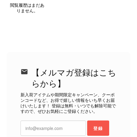
閲覧履歴はまだあ
届いた商品は、写真には写っていない内側の蛇腹部分と全面ポケ
りません。
ットにカビがびっしりと生えていました。 とてもAランクとは思
えない状態で、見た瞬間に気持ち悪さを感じ、とても使用できる
状態ではありません。 ヴィンテージ品であることは理解してお
り、多少の経年劣化は承知のうえで購入しています。 しかし、こ
のような状態であれば、商品説明や掲載写真で事前に明記してい
ただくべきだと思います。 実は以前こちらで購入した際にも、写
真には写っていない内側部分に目立つ汚れがありました。 そのと
きはたまたまだと思っていましたが、今回も掲載内容だけでは判
断できない状態の商品が届きとても残念です。 決して安い買い物
【メルマガ登録はこち
ではなかったため、ショックも大きかったです。 私は今後こちら
で購入することはないですが、同じような思いをする購入者が出
らから】
ないよう、商品の状態をより正確に記載し、見えない部分も含め
て写真や説明で分かるよう改善していただきたいです。
新入荷アイテムや期間限定キャンペーン、クーポ
ンコードなど、お得で嬉しい情報をいち早くお届
けいたします！ 登録は無料・いつでも解除可能で
この度は、楽しみにお待ちいただいた
すので、ぜひお気軽にご登録ください。
商品で、衛生面へのご不安を含め、残
念な思いをおかけしましたこと、心よ
登録
りお詫び申し上げます。お受け取りに