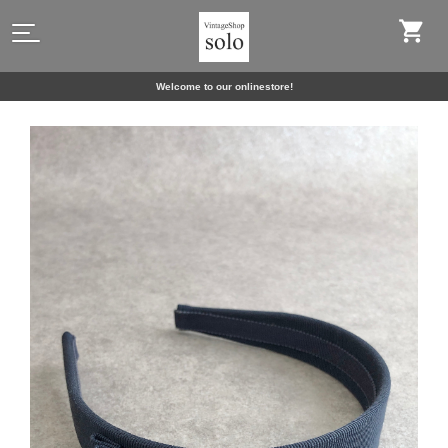
Welcome to our onlinestore!