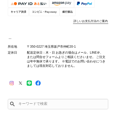
お選びいただけるよう、より正確な状
態確認とご案内に努めてまいります。
キャリア決済
コンビニ・Pay-easy
銀行振込
詳しいお支払方法のご案内
Salvatore Ferragamo サルヴァトーレ フェラガモ ショルダーバッグ ブラウン ガンチーニ スエード ワンショルダーバッグ vintage ヴィンテージ オールド dgh7fy
2026/07/30
所在地
〒350-0227 埼玉県坂戸市仲町20-1
定休日
配送定休日：木・日 お急ぎの場合はメール、LINE＠、
または問合せフォームよりご相談くださいませ。 ご注文
商品が直ぐに届きました。思った以上に素敵なお品でした。また
は年中無休で承ります。 ※電話でのお問い合わせにつき
ご縁が有りましたら宜しくお願い致します。
ましては現在対応しておりません。
この度はご購入いただき、そして素敵
なレビューをありがとうございます。
商品を無事にお受け取りいただき、ま
た迅速にお届けできたとのこと、大変
安心いたしました！ さらに、「思っ
search
た以上に素敵なお品でした」とのお言
葉をいただき、スタッフ一同とても嬉