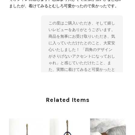
ましたが、着けてみるとむしろ可愛かったので良かったです。
この度はご購入いただき、そして嬉し
いレビューをありがとうございます。
商品を無事にお受け取りいただき、気
に入っていただけたとのこと、大変安
心いたしました！ 「四角のデザイン
がさりげないアクセントになっておし
ゃれ」と感じていただけたこと、ま
た、実際に着けてみると可愛かったと
のおっしゃっていただけて、スタッフ
一同とても嬉しく拝見いたしました。
ヴィンテージならではの存在感と魅力
を楽しみながら、ぜひこれから末永く
Related Items
ご愛用いただけましたら幸いです。
また気になる商品やご不明な点などご
ざいましたら、いつでもお気軽にご相
談ください。 またご縁がございまし
たら、ぜひよろしくお願いいたしま