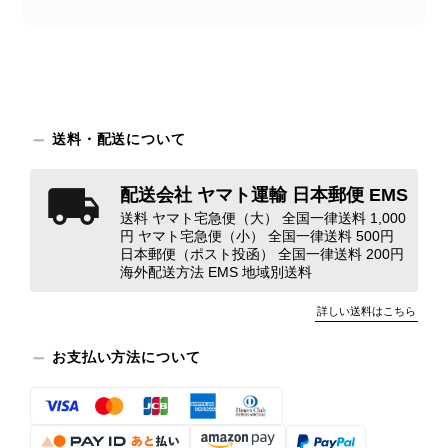
商品が直ぐに届きました。思った以上に素敵なお品でした。また
ご縁が有りましたら宜しくお願い致します。
この度はご購入いただき、そして素敵
送料・配送について
なレビューをありがとうございます。
商品を無事にお受け取りいただき、ま
配送会社 ヤマト運輸 日本郵便 EMS
た迅速にお届けできたとのこと、大変
送料 ヤマト宅急便（大） 全国一律送料 1,000
安心いたしました！ さらに、「思っ
円 ヤマト宅急便（小） 全国一律送料 500円
た以上に素敵なお品でした」とのお言
日本郵便（ポスト投函） 全国一律送料 200円
葉をいただき、スタッフ一同とても嬉
海外配送方法 EMS 地域別送料
しく、何よりの励みになります。 ぜ
ひこちらの商品を末永くご愛用いただ
詳しい送料はこちら
けましたら幸いです。 また気になる
商品やご不明な点などございました
お支払い方法について
ら、いつでもお気軽にご相談くださ
い。 またご縁がございましたら、ぜ
ひよろしくお願いいたします。
VintageShop solo