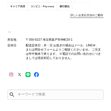
キャリア決済
コンビニ・Pay-easy
銀行振込
詳しいお支払方法のご案内
PRADA プラダ VITELLO PHENIX ショルダーバッグ ブラウン ロゴ レザー 2WAY BL0805 vintage ヴィンテージ オールド 2rpjby
2026/07/23
所在地
〒350-0227 埼玉県坂戸市仲町20-1
定休日
配送定休日：木・日 お急ぎの場合はメール、LINE＠、
または問合せフォームよりご相談くださいませ。 ご注文
は年中無休で承ります。 ※電話でのお問い合わせにつき
ましては現在対応しておりません。
PRADA プラダ 財布 ブラック レザー サフィアーノ vintage ヴィンテージ オールド darw4w
2026/07/16
search
CELINE セリーヌ 財布 ブラック ガンチーニ レザー 3つ折り vintage ヴィンテージ オールド 6xspmn
2026/07/16