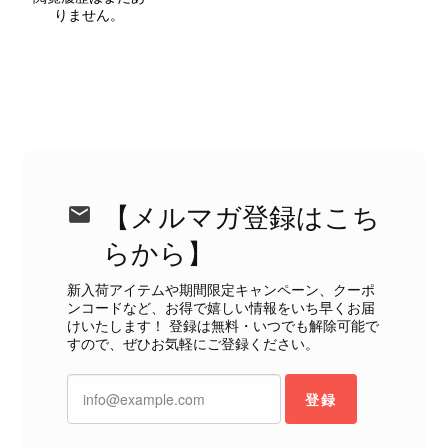
しないためです。また、確認できた汚
りません。
れやダメージは、写真や商品説明に反
映しております。 ご不快な思いをさ
れた中で、率直なご意見をお寄せいた
だきましたことに感謝申し上げます。
今回のご指摘を重く受け止め、まずは
商品の状態を丁寧に確認させていただ
きます。 掲載内容では分からない状
態が確認された場合には、当店の検品
時の見落としとして真摯に受け止め、
【メルマガ登録はこち
検品方法と状態の伝え方を改めて見直
らから】
し、全スタッフで共有してまいりま
す。 オンラインでも安心して商品を
新入荷アイテムや期間限定キャンペーン、クーポ
お選びいただけるよう、より正確な状
ンコードなど、お得で嬉しい情報をいち早くお届
態確認とご案内に努めてまいります。
けいたします！ 登録は無料・いつでも解除可能で
すので、ぜひお気軽にご登録ください。
登録
Salvatore Ferragamo サルヴァトーレ フェラガモ ショルダーバッグ ブラウン ガンチーニ スエード ワンショルダーバッグ vintage ヴィンテージ オールド dgh7fy
2026/07/30