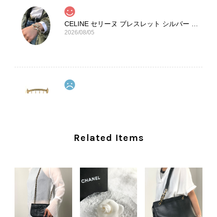
CELINE セリーヌ ブレスレット シルバー トリオンフ ホースビット SILVER925 vintage ヴィンテージ オールド 7f8hjn
2026/08/05
CELINE セリーヌ ショルダーバッグ ブラック ガンチーニ レザー 2way vintage ヴィンテージ オールド nifgs8
2026/08/01
外装内装ともにAランクの商品を購入しました。 しかし、実際に
Related Items
届いた商品は、写真には写っていない内側の蛇腹部分と全面ポケ
ットにカビがびっしりと生えていました。 とてもAランクとは思
えない状態で、見た瞬間に気持ち悪さを感じ、とても使用できる
状態ではありません。 ヴィンテージ品であることは理解してお
り、多少の経年劣化は承知のうえで購入しています。 しかし、こ
のような状態であれば、商品説明や掲載写真で事前に明記してい
ただくべきだと思います。 実は以前こちらで購入した際にも、写