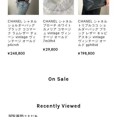
真には写っていない内側部分に目立つ汚れがありました。 そのと
きはたまたまだと思っていましたが、今回も掲載内容だけでは判
断できない状態の商品が届きとても残念です。 決して安い買い物
ではなかったため、ショックも大きかったです。 私は今後こちら
CHANEL シャネル
CHANEL シャネル
CHANEL シャネル
で購入することはないですが、同じような思いをする購入者が出
ショルダーバッグ
ブローチ ホワイト
トリプルココ ショ
ブラック ココマー
カメリア コサージ
ルダーバッグ ブラ
ないよう、商品の状態をより正確に記載し、見えない部分も含め
ク ラムレザー チェ
ュ vintage ヴィン
ック レザー キャビ
て写真や説明で分かるよう改善していただきたいです。
ーン vintage ヴィ
テージ オールド
アスキン vintage
ンテージ オールド
7m3fh4
ヴィンテージ オー
p4crvh
ルド gph8sd
¥29,800
この度は、楽しみにお待ちいただいた
¥248,800
¥198,800
商品で、衛生面へのご不安を含め、残
念な思いをおかけしましたこと、心よ
りお詫び申し上げます。お受け取りに
なった際のお気持ちを思うと、大変心
On Sale
苦しく感じております。 今回の商品
につきましては、当店よりご連絡のう
え、返品・返金を含め、責任をもって
対応してまいります。 バッグは、外
装と内装をそれぞれ確認し、個別にラ
Recently Viewed
ンクを表示しております。これは、外
観の印象だけで商品の状態全体を判断
閲覧履歴はまだあ