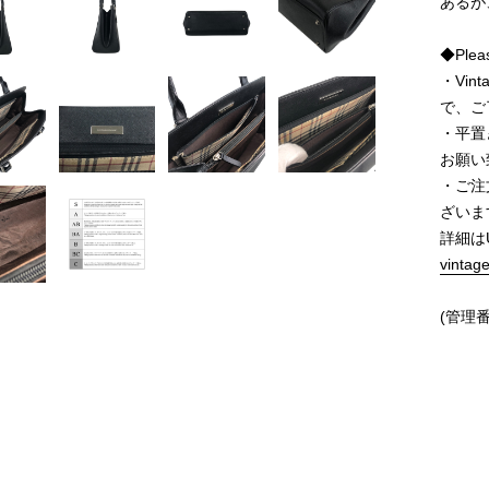
あるが
◆Pleas
・Vi
で、ご
・平置
お願い
・ご注
ざいま
詳細は
vintag
(管理番号