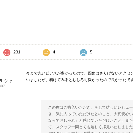
価
231
4
5
今まで丸いピアスが多かったので、四角はさりげないアクセ
いましたが、着けてみるとむしろ可愛かったので良かったで
CHANEL シャネル ピアス ブラック ココマーク ストーン vintage ヴィンテージ オールド yg33jb
/07
この度はご購入いただき、そして嬉しいレビュー
き、気に入っていただけたとのこと、大変安心い
なっておしゃれ」と感じていただけたこと、ま
て、スタッフ一同とても嬉しく拝見いたしました