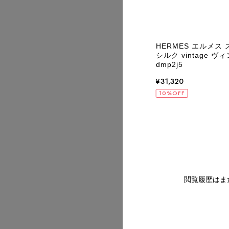
2026/07
CI グッチ 財布 ブラウン GG リザード型
HERMES エルメス
コインケース vintage ヴィンテージ オ
シルク vintage 
 5vm57j
dmp2j5
720
¥31,320
2026/07
OFF
10%OFF
2026/07
閲覧履歴はま
2026/07