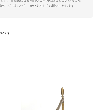
です。 また気になる商品やご不明な点などございました
縁がございましたら、ぜひよろしくお願いいたします。
いいです
をありがとうございます。 商品を無事にお受け取りいただ
たしました。 また、商品からヴィンテージならではの上品
大変励みになります！ ぜひこれから末永くご愛用いただけ
な点などございましたら、いつでもお気軽にご相談くださ
します。 VintageShop solo