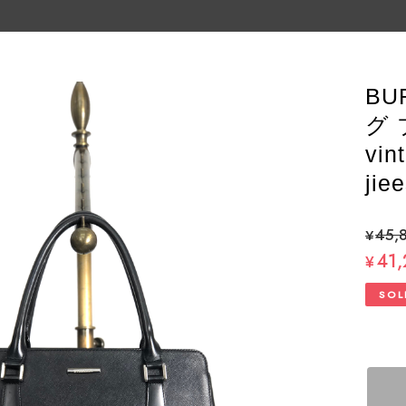
BU
グ 
vi
jiee
¥45,
41
¥
SOL