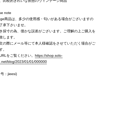
、比較的きれいな状態のヴィンテージ商品
e note
ntage商品は、多少の使用感・匂いがある場合がございますの
了承下さいませ。
き採寸の為、僅かな誤差がございます。ご理解の上ご購入を
致します。
文の際にメール等にて本人様確認をさせていただく場合がご
す。
URLをご覧ください。
https://shop.solo-
e.net/blog/2023/01/01/000000
：jieesi)