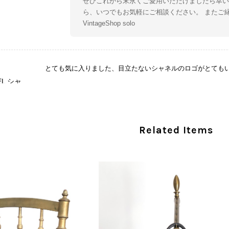
ぜひこれから末永くご愛用いただけましたら幸い
ら、いつでもお気軽にご相談ください。 またご
VintageShop solo
とても気に入りました、目立たないシャネルのロゴがとても
CHANEL シャネル 財布 ブラック ココマーク レザー キャビアスキン 長財布 vintage ヴィンテージ オールド cvjxwf
/05
この度はご購入いただき、そして素敵なレビュー
Related Items
き、気に入っていただけたとのこと、大変安心い
な魅力を感じていただけたようで、スタッフ一同
ましたら幸いです。 また気になる商品やご不明
い。 またご縁がございましたら、ぜひよろしくお願いいた