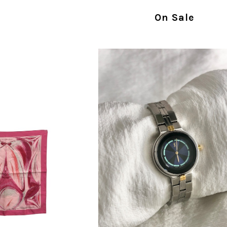
指摘を重く受け止め、まずは商品の状態を丁寧に
確認された場合には、当店の検品時の見落とし
On Sale
し、全スタッフで共有してまいります。 オンラ
状態確認とご案内に努めてまいります。
商品が直ぐに届きました。思った以上に素敵なお品でした。
Salvatore Ferragamo サルヴァトーレ フェラガモ ショルダーバッグ ブラウン ガンチーニ スエード ワンショルダーバッグ vintage ヴィンテージ オールド dgh7fy
/30
この度はご購入いただき、そして素敵なレビュー
き、また迅速にお届けできたとのこと、大変安心
た」とのお言葉をいただき、スタッフ一同とても
永くご愛用いただけましたら幸いです。 また気
軽にご相談ください。 またご縁がございましたら、ぜひ