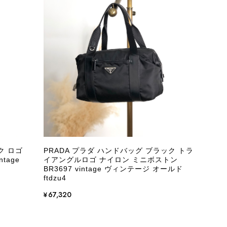
際に届いた商品は、写真には写っていない内側の蛇腹部分と全面ポ
とは思えない状態で、見た瞬間に気持ち悪さを感じ、とても使用で
しており、多少の経年劣化は承知のうえで購入しています。 しか
記していただくべきだと思います。 実は以前こちらで購入した際
た。 そのときはたまたまだと思っていましたが、今回も掲載内容
して安い買い物ではなかったため、ショックも大きかったです。
いをする購入者が出ないよう、商品の状態をより正確に記載し、見
きたいです。
ク ロゴ
PRADA プラダ ハンドバッグ ブラック トラ
tage
イアングルロゴ ナイロン ミニボストン
衛生面へのご不安を含め、残念な思いをおかけしましたこと、
BR3697 vintage ヴィンテージ オールド
際のお気持ちを思うと、大変心苦しく感じております。 今
ftdzu4
え、返品・返金を含め、責任をもって対応してまいります。
¥67,320
にランクを表示しております。これは、外観の印象だけで商品
できた汚れやダメージは、写真や商品説明に反映しておりま
をお寄せいただきましたことに感謝申し上げます。今回のご