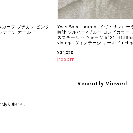
PRADA プラダ VITELLO PHENIX ショルダーバッグ ブラウン ロゴ レザー 2WAY BL0805 vintage ヴィンテージ オールド 2rpjby
/23
 スカーフ プチカレ ピンク
Yves Saint Laurent イヴ・サンロー
ヴィンテージ オールド
時計 シルバー×ブルー コンビカラー 
ススチール クウォーツ 5421-H13855
vintage ヴィンテージ オールド uchge
PRADA プラダ 財布 ブラック レザー サフィアーノ vintage ヴィンテージ オールド darw4w
/16
¥31,320
10%OFF
Recently Viewed
CELINE セリーヌ 財布 ブラック ガンチーニ レザー 3つ折り vintage ヴィンテージ オールド 6xspmn
/16
だありません。
本日無事に受け取りました。 今回も想像よりはるかに綺麗な
さり、ありがとうございました。初めて見つけたカラーとデザ
CELINE セリーヌ マカダム ショルダーバッグ ホワイト ホースビット PVC レザー ミニバッグ vintage ヴィンテージ オールド ctjind
/15
で、とても気に入りました！前回のバッグと同様、私の中の一