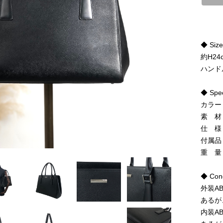
◆ Siz
約H24
ハンドル
◆ Spe
カラー
素 材
仕 様
付属品
重 量
◆ Cond
外装A
あるが
内装A