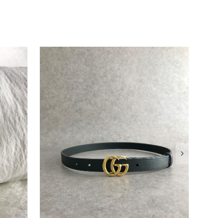
確認させていただきます。 掲載内容では分からない状態が
として真摯に受け止め、検品方法と状態の伝え方を改めて見直
インでも安心して商品をお選びいただけるよう、より正確な
またご縁が有りましたら宜しくお願い致します。
をありがとうございます。 商品を無事にお受け取りいただ
いたしました！ さらに、「思った以上に素敵なお品でし
嬉しく、何よりの励みになります。 ぜひこちらの商品を末
になる商品やご不明な点などございましたら、いつでもお気
よろしくお願いいたします。 VintageShop solo