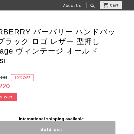
About Us
search
RBERRY バーバリー ハンドバッ
ブラック ロゴ レザー 型押し
ntage ヴィンテージ オールド
si
800
10%OFF
,220
D OUT
International shipping available
Sold out