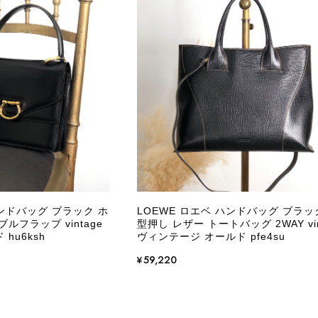
CELINE セリーヌ ブレスレット シルバー トリオンフ ホースビット SILVER925 vintage ヴィンテージ オールド 7f8hjn
/05
外装内装ともにAランクの商品を購入しました。 しかし、実
ケットにカビがびっしりと生えていました。 とてもAランク
CELINE セリーヌ ショルダーバッグ ブラック ガンチーニ レザー 2way vintage ヴィンテージ オールド nifgs8
/01
きる状態ではありません。 ヴィンテージ品であることは理解
し、このような状態であれば、商品説明や掲載写真で事前に明
にも、写真には写っていない内側部分に目立つ汚れがありまし
だけでは判断できない状態の商品が届きとても残念です。 決
私は今後こちらで購入することはないですが、同じような思
えない部分も含めて写真や説明で分かるよう改善していただ
ハンドバッグ ブラック ホ
LOEWE ロエベ ハンドバッグ ブラッ
ルフラップ vintage
型押し レザー トートバッグ 2WAY vin
この度は、楽しみにお待ちいただいた商品で、
hu6ksh
ヴィンテージ オールド pfe4su
心よりお詫び申し上げます。お受け取りになった
回の商品につきましては、当店よりご連絡のう
¥59,220
バッグは、外装と内装をそれぞれ確認し、個別
の状態全体を判断しないためです。また、確認
す。 ご不快な思いをされた中で、率直なご意見