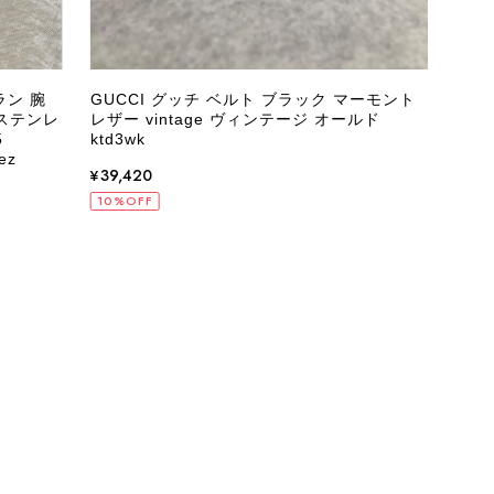
ラン 腕
GUCCI グッチ ベルト ブラック マーモント
GU
ステンレ
レザー vintage ヴィンテージ オールド
テンレ
ktd3wk
ジ オ
z
¥39,420
¥29
10%OFF
10%
状態でした。希少なカラーで可愛いデザインのバッグをお譲りくだ
インでした。 ちょうどいい具合にヴィンテージ感も溢れているの
軍バッグとして大活躍してくれそうです！ 大切に使わせていただ