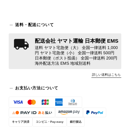
につきましては、当店よりご連絡のう
え、返品・返金を含め、責任をもって
対応してまいります。 バッグは、外
装と内装をそれぞれ確認し、個別にラ
送料・配送について
ンクを表示しております。これは、外
観の印象だけで商品の状態全体を判断
配送会社 ヤマト運輸 日本郵便 EMS
しないためです。また、確認できた汚
送料 ヤマト宅急便（大） 全国一律送料 1,000
れやダメージは、写真や商品説明に反
円 ヤマト宅急便（小） 全国一律送料 500円
映しております。 ご不快な思いをさ
日本郵便（ポスト投函） 全国一律送料 200円
れた中で、率直なご意見をお寄せいた
海外配送方法 EMS 地域別送料
だきましたことに感謝申し上げます。
詳しい送料はこちら
今回のご指摘を重く受け止め、まずは
商品の状態を丁寧に確認させていただ
お支払い方法について
きます。 掲載内容では分からない状
態が確認された場合には、当店の検品
時の見落としとして真摯に受け止め、
検品方法と状態の伝え方を改めて見直
し、全スタッフで共有してまいりま
す。 オンラインでも安心して商品を
キャリア決済
コンビニ・Pay-easy
銀行振込
お選びいただけるよう、より正確な状