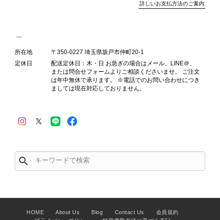
詳しいお支払方法のご案内
態確認とご案内に努めてまいります。
所在地
〒350-0227 埼玉県坂戸市仲町20-1
Salvatore Ferragamo サルヴァトーレ フェラガモ ショルダーバッグ ブラウン ガンチーニ スエード ワンショルダーバッグ vintage ヴィンテージ オールド dgh7fy
定休日
配送定休日：木・日 お急ぎの場合はメール、LINE＠、
2026/07/30
または問合せフォームよりご相談くださいませ。 ご注文
は年中無休で承ります。 ※電話でのお問い合わせにつき
ましては現在対応しておりません。
商品が直ぐに届きました。思った以上に素敵なお品でした。また
ご縁が有りましたら宜しくお願い致します。
この度はご購入いただき、そして素敵
なレビューをありがとうございます。
商品を無事にお受け取りいただき、ま
search
た迅速にお届けできたとのこと、大変
安心いたしました！ さらに、「思っ
た以上に素敵なお品でした」とのお言
葉をいただき、スタッフ一同とても嬉
しく、何よりの励みになります。 ぜ
HOME
About Us
Blog
Contact Us
会員規約