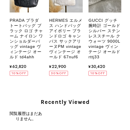
などございましたら、いつでもお気軽
にご相談ください。 またご縁がござ
いましたら、ぜひよろしくお願いいた
PRADA プラダ
HERMES エルメ
GUCCI グッチ
します。 VintageShop solo
デ
トートバッグ ブ
ス ハンドバッグ
腕時計 ゴールド
ル
ラック ロゴ チャ
アイボリー ブラ
シルバー ステン
ラ
ーム ナイロン ワ
ンドロゴ キャン
レススチール ク
ー
ンショルダーバ
バス サックアリ
ウォーツ 9000L
ッ
ッグ vintage ヴ
ーヌPM vintage
vintage ヴィン
ッ
ィ
ィンテージ オー
ヴィンテージ オ
テージ オールド
CELINE セリーヌ ブレスレット シルバー トリオンフ ホースビット SILVER925 vintage ヴィンテージ オールド 7f8hjn
ル
ルド td4ahh
ールド 67nuf6
rttj33
ル
2026/08/05
¥62,820
¥22,900
¥30,420
10%OFF
50%OFF
10%OFF
CELINE セリーヌ ショルダーバッグ ブラック ガンチーニ レザー 2way vintage ヴィンテージ オールド nifgs8
Recently Viewed
2026/08/01
閲覧履歴はまだあ
りません。
外装内装ともにAランクの商品を購入しました。 しかし、実際に
届いた商品は、写真には写っていない内側の蛇腹部分と全面ポケ