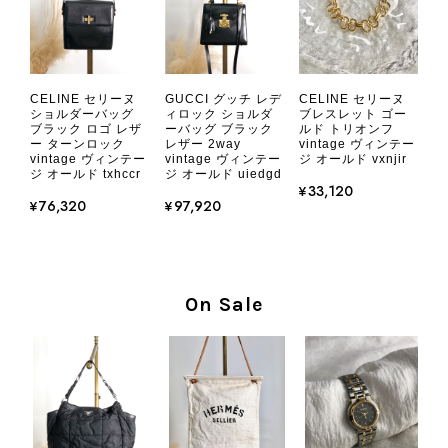
CHANEL シャネル 財布 ブラック ココマーク レザー キャビアスキン 長財布 vintage ヴィンテージ オールド cvjxwf
CELINE セリーヌ
CELINE セリーヌ
GUCCI グッチ レデ
2026/08/05
ショルダーバッグ
ブレスレット ゴー
ィロック ショルダ
ブラック ロゴ レザ
ルド トリオンフ
ーバッグ ブラック
ー ターンロック
vintage ヴィンテー
レザー 2way
vintage ヴィンテー
ジ オールド vxnjir
vintage ヴィンテー
とても気に入りました、目立たないシャネルのロゴがとてもいい
ジ オールド txhccr
ジ オールド uiedgd
です
¥33,120
¥76,320
¥97,920
この度はご購入いただき、そして素敵
なレビューをありがとうございます。
商品を無事にお受け取りいただき、気
On Sale
に入っていただけたとのこと、大変安
心いたしました。 また、商品からヴ
ィンテージならではの上品な魅力を感
じていただけたようで、スタッフ一同
大変励みになります！ ぜひこれから
末永くご愛用いただけましたら幸いで
す。 また気になる商品やご不明な点