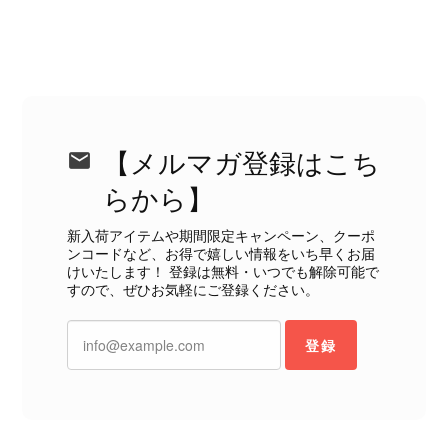
ットにカビがびっしりと生えていました。 とてもAランクとは思
えない状態で、見た瞬間に気持ち悪さを感じ、とても使用できる
状態ではありません。 ヴィンテージ品であることは理解してお
り、多少の経年劣化は承知のうえで購入しています。 しかし、こ
のような状態であれば、商品説明や掲載写真で事前に明記してい
ただくべきだと思います。 実は以前こちらで購入した際にも、写
真には写っていない内側部分に目立つ汚れがありました。 そのと
【メルマガ登録はこち
きはたまたまだと思っていましたが、今回も掲載内容だけでは判
断できない状態の商品が届きとても残念です。 決して安い買い物
らから】
ではなかったため、ショックも大きかったです。 私は今後こちら
で購入することはないですが、同じような思いをする購入者が出
新入荷アイテムや期間限定キャンペーン、クーポ
ンコードなど、お得で嬉しい情報をいち早くお届
ないよう、商品の状態をより正確に記載し、見えない部分も含め
けいたします！ 登録は無料・いつでも解除可能で
て写真や説明で分かるよう改善していただきたいです。
すので、ぜひお気軽にご登録ください。
この度は、楽しみにお待ちいただいた
登録
商品で、衛生面へのご不安を含め、残
念な思いをおかけしましたこと、心よ
りお詫び申し上げます。お受け取りに
なった際のお気持ちを思うと、大変心
苦しく感じております。 今回の商品