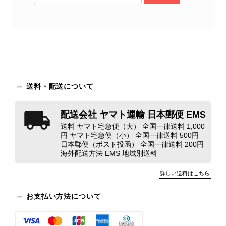
苦しく感じております。 今回の商品
につきましては、当店よりご連絡のう
え、返品・返金を含め、責任をもって
対応してまいります。 バッグは、外
装と内装をそれぞれ確認し、個別にラ
ンクを表示しております。これは、外
観の印象だけで商品の状態全体を判断
しないためです。また、確認できた汚
送料・配送について
れやダメージは、写真や商品説明に反
映しております。 ご不快な思いをさ
配送会社 ヤマト運輸 日本郵便 EMS
れた中で、率直なご意見をお寄せいた
送料 ヤマト宅急便（大） 全国一律送料 1,000
だきましたことに感謝申し上げます。
円 ヤマト宅急便（小） 全国一律送料 500円
今回のご指摘を重く受け止め、まずは
日本郵便（ポスト投函） 全国一律送料 200円
商品の状態を丁寧に確認させていただ
海外配送方法 EMS 地域別送料
きます。 掲載内容では分からない状
詳しい送料はこちら
態が確認された場合には、当店の検品
時の見落としとして真摯に受け止め、
お支払い方法について
検品方法と状態の伝え方を改めて見直
し、全スタッフで共有してまいりま
す。 オンラインでも安心して商品を