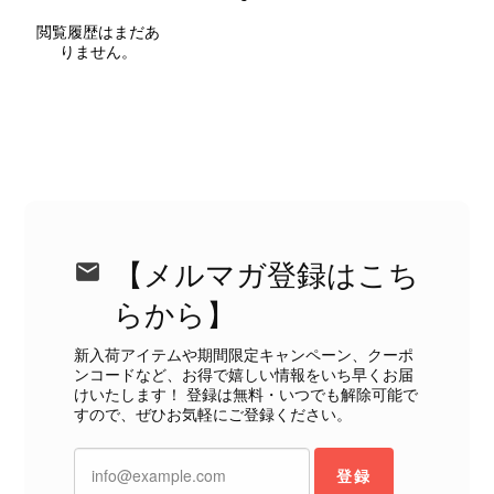
届いた商品は、写真には写っていない内側の蛇腹部分と全面ポケ
閲覧履歴はまだあ
ットにカビがびっしりと生えていました。 とてもAランクとは思
りません。
えない状態で、見た瞬間に気持ち悪さを感じ、とても使用できる
状態ではありません。 ヴィンテージ品であることは理解してお
り、多少の経年劣化は承知のうえで購入しています。 しかし、こ
のような状態であれば、商品説明や掲載写真で事前に明記してい
ただくべきだと思います。 実は以前こちらで購入した際にも、写
真には写っていない内側部分に目立つ汚れがありました。 そのと
きはたまたまだと思っていましたが、今回も掲載内容だけでは判
断できない状態の商品が届きとても残念です。 決して安い買い物
ではなかったため、ショックも大きかったです。 私は今後こちら
【メルマガ登録はこち
で購入することはないですが、同じような思いをする購入者が出
ないよう、商品の状態をより正確に記載し、見えない部分も含め
らから】
て写真や説明で分かるよう改善していただきたいです。
新入荷アイテムや期間限定キャンペーン、クーポ
ンコードなど、お得で嬉しい情報をいち早くお届
この度は、楽しみにお待ちいただいた
けいたします！ 登録は無料・いつでも解除可能で
すので、ぜひお気軽にご登録ください。
商品で、衛生面へのご不安を含め、残
念な思いをおかけしましたこと、心よ
りお詫び申し上げます。お受け取りに
登録
なった際のお気持ちを思うと、大変心