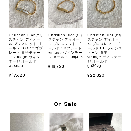
CHANEL シャネル 財布 ブラック ココマーク レザー キャビアスキン 長財布 vintage ヴィンテージ オールド cvjxwf
Christian Dior クリ
Christian Dior クリ
Christian Dior クリ
2026/08/05
スチャン ディオー
スチャン ディオー
スチャン ディオー
ル ブレスレット ゴ
ル ブレスレット ゴ
ル ブレスレット ゴ
ールド DIORロゴプ
ールド CDプレート
ールド CD ラインス
レート 喜平チェー
vintage ヴィンテー
トーン 喜平
とても気に入りました、目立たないシャネルのロゴがとてもいい
ン vintage ヴィン
ジ オールド pmj4s6
vintage ヴィンテー
です
テージ オールド
ジ オールド
¥18,720
wdsnau
gn36vg
¥19,620
¥22,320
この度はご購入いただき、そして素敵
なレビューをありがとうございます。
商品を無事にお受け取りいただき、気
に入っていただけたとのこと、大変安
心いたしました。 また、商品からヴ
On Sale
ィンテージならではの上品な魅力を感
じていただけたようで、スタッフ一同
大変励みになります！ ぜひこれから
末永くご愛用いただけましたら幸いで