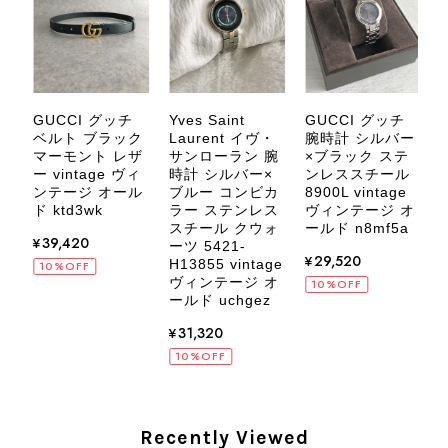
す。 また気になる商品やご不明な点
などございましたら、いつでもお気軽
にご相談ください。 またご縁がござ
いましたら、ぜひよろしくお願いいた
します。 VintageShop solo
GUCCI グッチ
Yves Saint
GUCCI グッチ
ベルト ブラック
Laurent イヴ・
腕時計 シルバー
マーモント レザ
サンローラン 腕
×ブラック ステ
ー
ー vintage ヴィ
時計 シルバー×
ンレススチール
ィ
ンテージ オール
ブルー コンビカ
v
8900L vintage
ル
ド ktd3wk
ラー ステンレス
ヴィンテージ オ
CELINE セリーヌ ブレスレット シルバー トリオンフ ホースビット SILVER925 vintage ヴィンテージ オールド 7f8hjn
スチール クウォ
8
ールド n8mf5a
2026/08/05
¥39,420
ーツ 5421-
¥29,520
H13855 vintage
10%OFF
ヴィンテージ オ
10%OFF
ールド uchgez
¥31,320
10%OFF
CELINE セリーヌ ショルダーバッグ ブラック ガンチーニ レザー 2way vintage ヴィンテージ オールド nifgs8
2026/08/01
Recently Viewed
外装内装ともにAランクの商品を購入しました。 しかし、実際に