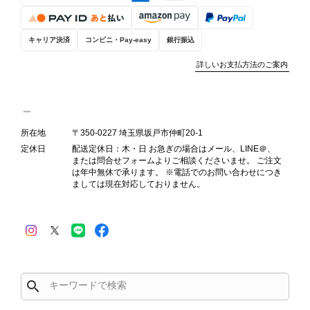
お選びいただけるよう、より正確な状
態確認とご案内に努めてまいります。
キャリア決済
コンビニ・Pay-easy
銀行振込
詳しいお支払方法のご案内
Salvatore Ferragamo サルヴァトーレ フェラガモ ショルダーバッグ ブラウン ガンチーニ スエード ワンショルダーバッグ vintage ヴィンテージ オールド dgh7fy
2026/07/30
所在地
〒350-0227 埼玉県坂戸市仲町20-1
定休日
配送定休日：木・日 お急ぎの場合はメール、LINE＠、
商品が直ぐに届きました。思った以上に素敵なお品でした。また
または問合せフォームよりご相談くださいませ。 ご注文
ご縁が有りましたら宜しくお願い致します。
は年中無休で承ります。 ※電話でのお問い合わせにつき
ましては現在対応しておりません。
この度はご購入いただき、そして素敵
なレビューをありがとうございます。
商品を無事にお受け取りいただき、ま
た迅速にお届けできたとのこと、大変
安心いたしました！ さらに、「思っ
た以上に素敵なお品でした」とのお言
search
葉をいただき、スタッフ一同とても嬉