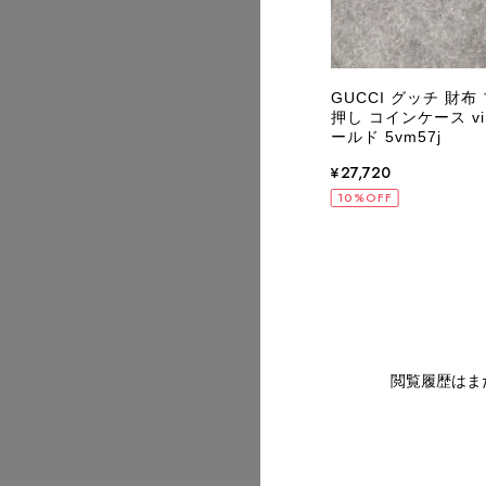
2026/07
istian Dior クリスチャン ディオール トロ
GUCCI グッチ 財布
ー ハンドバッグ ブラック エナメル チェ
押し コインケース vi
ミニバッグ vintage ヴィンテージ オー
ールド 5vm57j
5zy6xf
¥27,720
2026/07
280
10%OFF
OFF
2026/07
閲覧履歴はま
2026/07