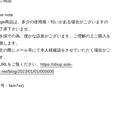
ジ商品
e note
ntage商品は、多少の使用感・匂いがある場合がございますの
了承下さいませ。
き採寸の為、僅かな誤差がございます。ご理解の上ご購入を
致します。
文の際にメール等にて本人様確認をさせていただく場合がご
す。
URLをご覧ください。
https://shop.solo-
e.net/blog/2023/01/01/000000
号：fam7xx)