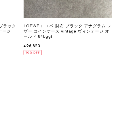
 ブラック
LOEWE ロエベ 財布 ブラック アナグラム レ
PR
テージ
ザー コインケース vintage ヴィンテージ オ
アン
ールド 84bggt
vin
¥26,820
¥65
10%OFF
10%
状態でした。希少なカラーで可愛いデザインのバッグをお譲りくだ
インでした。 ちょうどいい具合にヴィンテージ感も溢れているの
軍バッグとして大活躍してくれそうです！ 大切に使わせていただ