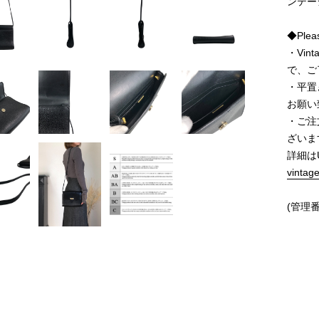
ンテー
◆Pleas
・Vi
で、ご
・平置
お願い
・ご注
ざいま
詳細は
vintag
(管理番