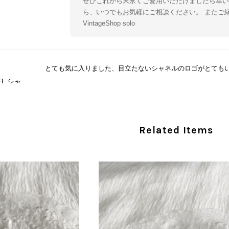
ぜひこれから末永くご愛用いただけましたら幸い
ら、いつでもお気軽にご相談ください。 またご
VintageShop solo
とても気に入りました、目立たないシャネルのロゴがとても
CHANEL シャネル 財布 ブラック ココマーク レザー キャビアスキン 長財布 vintage ヴィンテージ オールド cvjxwf
/05
この度はご購入いただき、そして素敵なレビュー
Related Items
き、気に入っていただけたとのこと、大変安心い
な魅力を感じていただけたようで、スタッフ一同
ましたら幸いです。 また気になる商品やご不明
い。 またご縁がございましたら、ぜひよろしくお願いいた