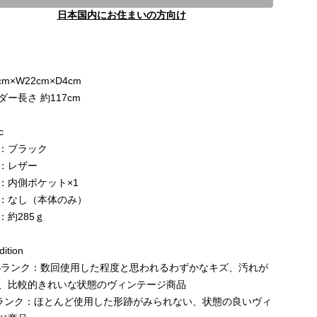
日本国内にお住まいの方向け
e
cm×W22cm×D4cm
ダー長さ 約117cm
c
：ブラック
：レザー
：内側ポケット×1
：なし（本体のみ）
：約285ｇ
ition
Bランク：数回使用した程度と思われるわずかなキズ、汚れが
、比較的きれいな状態のヴィンテージ商品
ランク：ほとんど使用した形跡がみられない、状態の良いヴィ