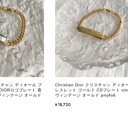
CELINE セリーヌ ブレスレット シルバー トリオンフ ホースビット SILVER925 vintage ヴィンテージ オールド 7f8hjn
/05
外装内装ともにAランクの商品を購入しました。 しかし、実
ケットにカビがびっしりと生えていました。 とてもAランク
CELINE セリーヌ ショルダーバッグ ブラック ガンチーニ レザー 2way vintage ヴィンテージ オールド nifgs8
/01
きる状態ではありません。 ヴィンテージ品であることは理解
し、このような状態であれば、商品説明や掲載写真で事前に明
にも、写真には写っていない内側部分に目立つ汚れがありまし
だけでは判断できない状態の商品が届きとても残念です。 決
私は今後こちらで購入することはないですが、同じような思
えない部分も含めて写真や説明で分かるよう改善していただ
 クリスチャン ディオール ブ
Christian Dior クリスチャン ディオ
DIORロゴプレート 喜
レスレット ゴールド CDプレート vint
この度は、楽しみにお待ちいただいた商品で、
e ヴィンテージ オールド
ヴィンテージ オールド pmj4s6
心よりお詫び申し上げます。お受け取りになった
回の商品につきましては、当店よりご連絡のう
¥18,720
バッグは、外装と内装をそれぞれ確認し、個別
の状態全体を判断しないためです。また、確認
す。 ご不快な思いをされた中で、率直なご意見