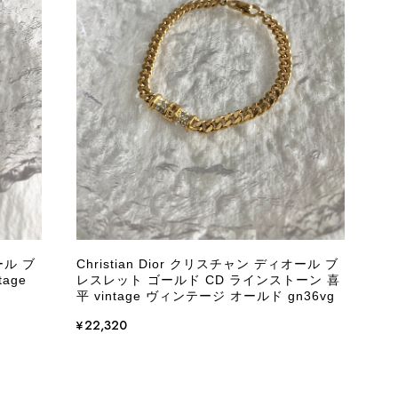
際に届いた商品は、写真には写っていない内側の蛇腹部分と全面ポ
とは思えない状態で、見た瞬間に気持ち悪さを感じ、とても使用で
しており、多少の経年劣化は承知のうえで購入しています。 しか
記していただくべきだと思います。 実は以前こちらで購入した際
た。 そのときはたまたまだと思っていましたが、今回も掲載内容
して安い買い物ではなかったため、ショックも大きかったです。
いをする購入者が出ないよう、商品の状態をより正確に記載し、見
きたいです。
ール ブ
Christian Dior クリスチャン ディオール ブ
age
レスレット ゴールド CD ラインストーン 喜
衛生面へのご不安を含め、残念な思いをおかけしましたこと、
平 vintage ヴィンテージ オールド gn36vg
際のお気持ちを思うと、大変心苦しく感じております。 今
え、返品・返金を含め、責任をもって対応してまいります。
¥22,320
にランクを表示しております。これは、外観の印象だけで商品
できた汚れやダメージは、写真や商品説明に反映しておりま
をお寄せいただきましたことに感謝申し上げます。今回のご