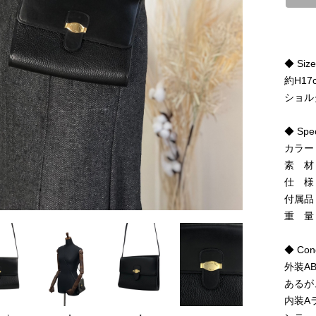
◆ Siz
約H17
ショル
◆ Spe
カラー
素 材
仕 様
付属品
重 量
◆ Cond
外装A
あるが
内装A