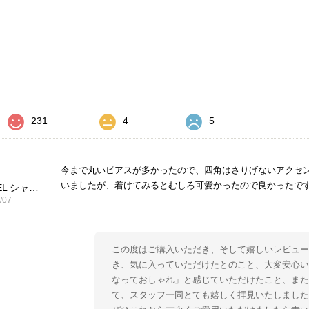
価
231
4
5
今まで丸いピアスが多かったので、四角はさりげないアクセ
いましたが、着けてみるとむしろ可愛かったので良かったで
CHANEL シャネル ピアス ブラック ココマーク ストーン vintage ヴィンテージ オールド yg33jb
/07
この度はご購入いただき、そして嬉しいレビュー
き、気に入っていただけたとのこと、大変安心い
なっておしゃれ」と感じていただけたこと、ま
て、スタッフ一同とても嬉しく拝見いたしました