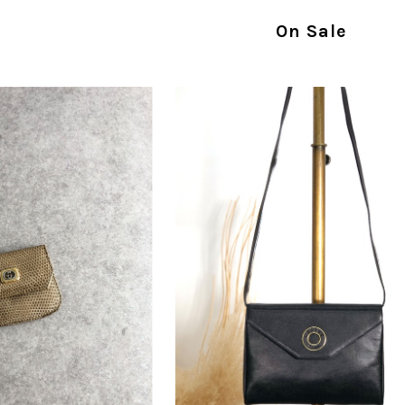
指摘を重く受け止め、まずは商品の状態を丁寧に
確認された場合には、当店の検品時の見落とし
On Sale
し、全スタッフで共有してまいります。 オンラ
状態確認とご案内に努めてまいります。
商品が直ぐに届きました。思った以上に素敵なお品でした。
Salvatore Ferragamo サルヴァトーレ フェラガモ ショルダーバッグ ブラウン ガンチーニ スエード ワンショルダーバッグ vintage ヴィンテージ オールド dgh7fy
/30
この度はご購入いただき、そして素敵なレビュー
き、また迅速にお届けできたとのこと、大変安心
た」とのお言葉をいただき、スタッフ一同とても
永くご愛用いただけましたら幸いです。 また気
軽にご相談ください。 またご縁がございましたら、ぜひ