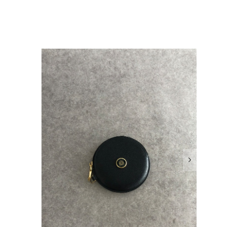
確認させていただきます。 掲載内容では分からない状態が
として真摯に受け止め、検品方法と状態の伝え方を改めて見直
インでも安心して商品をお選びいただけるよう、より正確な
またご縁が有りましたら宜しくお願い致します。
をありがとうございます。 商品を無事にお受け取りいただ
いたしました！ さらに、「思った以上に素敵なお品でし
嬉しく、何よりの励みになります。 ぜひこちらの商品を末
になる商品やご不明な点などございましたら、いつでもお気
よろしくお願いいたします。 VintageShop solo