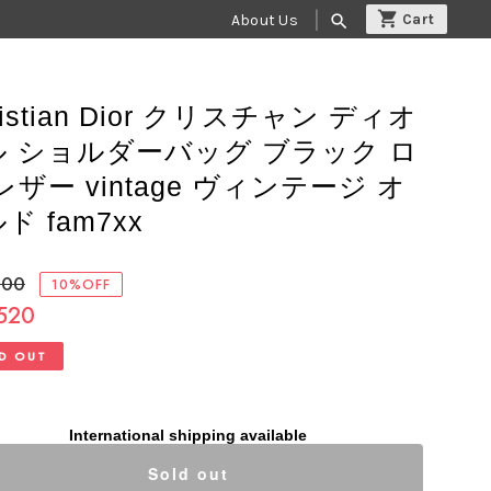
About Us
search
ristian Dior クリスチャン ディオ
ル ショルダーバッグ ブラック ロ
レザー vintage ヴィンテージ オ
ド fam7xx
800
10%OFF
,520
D OUT
International shipping available
Sold out