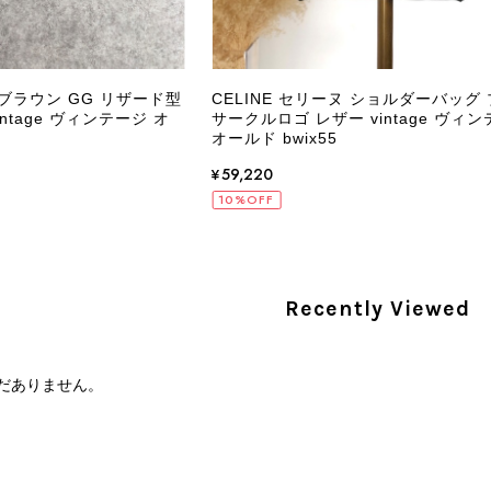
PRADA プラダ VITELLO PHENIX ショルダーバッグ ブラウン ロゴ レザー 2WAY BL0805 vintage ヴィンテージ オールド 2rpjby
/23
 ブラウン GG リザード型
CELINE セリーヌ ショルダーバッグ
ntage ヴィンテージ オ
サークルロゴ レザー vintage ヴィン
オールド bwix55
PRADA プラダ 財布 ブラック レザー サフィアーノ vintage ヴィンテージ オールド darw4w
¥59,220
/16
10%OFF
Recently Viewed
CELINE セリーヌ 財布 ブラック ガンチーニ レザー 3つ折り vintage ヴィンテージ オールド 6xspmn
/16
だありません。
本日無事に受け取りました。 今回も想像よりはるかに綺麗な
さり、ありがとうございました。初めて見つけたカラーとデザ
CELINE セリーヌ マカダム ショルダーバッグ ホワイト ホースビット PVC レザー ミニバッグ vintage ヴィンテージ オールド ctjind
/15
で、とても気に入りました！前回のバッグと同様、私の中の一