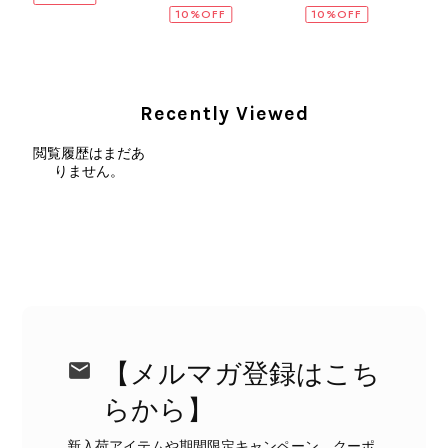
10%OFF
10%OFF
CELINE セリーヌ ショルダーバッグ ブラック ガンチーニ レザー 2way vintage ヴィンテージ オールド nifgs8
2026/08/01
Recently Viewed
閲覧履歴はまだあ
外装内装ともにAランクの商品を購入しました。 しかし、実際に
りません。
届いた商品は、写真には写っていない内側の蛇腹部分と全面ポケ
ットにカビがびっしりと生えていました。 とてもAランクとは思
えない状態で、見た瞬間に気持ち悪さを感じ、とても使用できる
状態ではありません。 ヴィンテージ品であることは理解してお
り、多少の経年劣化は承知のうえで購入しています。 しかし、こ
のような状態であれば、商品説明や掲載写真で事前に明記してい
ただくべきだと思います。 実は以前こちらで購入した際にも、写
真には写っていない内側部分に目立つ汚れがありました。 そのと
きはたまたまだと思っていましたが、今回も掲載内容だけでは判
【メルマガ登録はこち
断できない状態の商品が届きとても残念です。 決して安い買い物
らから】
ではなかったため、ショックも大きかったです。 私は今後こちら
で購入することはないですが、同じような思いをする購入者が出
新入荷アイテムや期間限定キャンペーン、クーポ