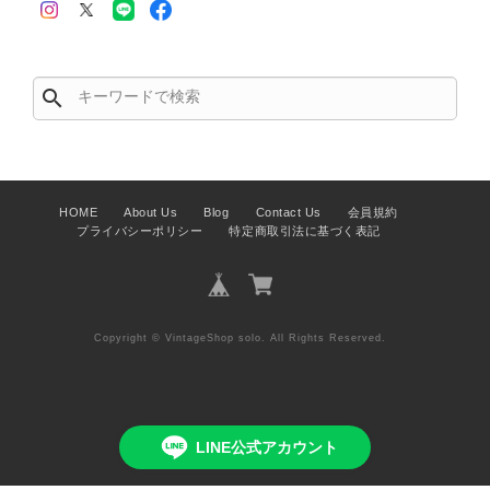
この度はご購入いただき、そして素敵
なレビューをありがとうございます。
商品を無事にお受け取りいただき、ま
search
た迅速にお届けできたとのこと、大変
安心いたしました！ さらに、「思っ
た以上に素敵なお品でした」とのお言
葉をいただき、スタッフ一同とても嬉
しく、何よりの励みになります。 ぜ
HOME
About Us
Blog
Contact Us
会員規約
ひこちらの商品を末永くご愛用いただ
プライバシーポリシー
特定商取引法に基づく表記
けましたら幸いです。 また気になる
商品やご不明な点などございました
ら、いつでもお気軽にご相談くださ
い。 またご縁がございましたら、ぜ
ひよろしくお願いいたします。
Copyright © VintageShop solo. All Rights Reserved.
VintageShop solo
LINE公式アカウント
PRADA プラダ VITELLO PHENIX ショルダーバッグ ブラウン ロゴ レザー 2WAY BL0805 vintage ヴィンテージ オールド 2rpjby