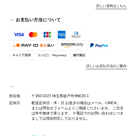
今回のご指摘を重く受け止め、まずは
詳しい送料はこちら
商品の状態を丁寧に確認させていただ
きます。 掲載内容では分からない状
お支払い方法について
態が確認された場合には、当店の検品
時の見落としとして真摯に受け止め、
検品方法と状態の伝え方を改めて見直
し、全スタッフで共有してまいりま
す。 オンラインでも安心して商品を
お選びいただけるよう、より正確な状
キャリア決済
コンビニ・Pay-easy
銀行振込
態確認とご案内に努めてまいります。
詳しいお支払方法のご案内
所在地
〒350-0227 埼玉県坂戸市仲町20-1
Salvatore Ferragamo サルヴァトーレ フェラガモ ショルダーバッグ ブラウン ガンチーニ スエード ワンショルダーバッグ vintage ヴィンテージ オールド dgh7fy
2026/07/30
定休日
配送定休日：木・日 お急ぎの場合はメール、LINE＠、
または問合せフォームよりご相談くださいませ。 ご注文
は年中無休で承ります。 ※電話でのお問い合わせにつき
ましては現在対応しておりません。
商品が直ぐに届きました。思った以上に素敵なお品でした。また
ご縁が有りましたら宜しくお願い致します。