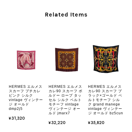
ヴィンテージならではの存在感と魅力
を楽しみながら、ぜひこれから末永く
Related Items
ご愛用いただけましたら幸いです。
また気になる商品やご不明な点などご
ざいましたら、いつでもお気軽にご相
談ください。 またご縁がございまし
たら、ぜひよろしくお願いいたしま
す。 VintageShop solo
CHANEL シャネル 財布 ブラック ココマーク レザー キャビアスキン 長財布 vintage ヴィンテージ オールド cvjxwf
HERMES エルメス
HERMES エルメス
HERMES エルメス
2026/08/05
スカーフ プチカレ
カレ90 スカーフ ボ
カレ90 スカーフ ブ
ピンク シルク
ルドー ロープ タッ
ラック×ゴールド ベ
vintage ヴィンテー
セル シルク ベルト
ルトモチーフ シル
ジ オールド
モチーフ vintage
ク grand manege
とても気に入りました、目立たないシャネルのロゴがとてもいい
dmp2j5
ヴィンテージ オー
vintage ヴィンテー
です
ルド jmarx7
ジ オールド bz5cun
¥31,320
¥32,220
¥35,820
この度はご購入いただき、そして素敵