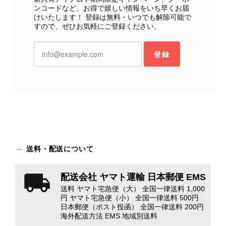
ないよう、商品の状態をより正確に記載し、見えない部分も含め
ンコードなど、お得で嬉しい情報をいち早くお届
て写真や説明で分かるよう改善していただきたいです。
けいたします！ 登録は無料・いつでも解除可能で
すので、ぜひお気軽にご登録ください。
この度は、楽しみにお待ちいただいた
商品で、衛生面へのご不安を含め、残
登録
念な思いをおかけしましたこと、心よ
りお詫び申し上げます。お受け取りに
なった際のお気持ちを思うと、大変心
苦しく感じております。 今回の商品
につきましては、当店よりご連絡のう
え、返品・返金を含め、責任をもって
対応してまいります。 バッグは、外
装と内装をそれぞれ確認し、個別にラ
送料・配送について
ンクを表示しております。これは、外
観の印象だけで商品の状態全体を判断
しないためです。また、確認できた汚
配送会社 ヤマト運輸 日本郵便 EMS
れやダメージは、写真や商品説明に反
送料 ヤマト宅急便（大） 全国一律送料 1,000
映しております。 ご不快な思いをさ
円 ヤマト宅急便（小） 全国一律送料 500円
日本郵便（ポスト投函） 全国一律送料 200円
れた中で、率直なご意見をお寄せいた
海外配送方法 EMS 地域別送料
だきましたことに感謝申し上げます。