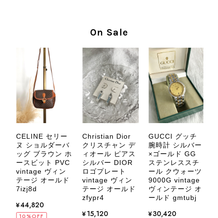
なレビューをありがとうございます。
商品を無事にお受け取りいただき、気
に入っていただけたとのこと、大変安
On Sale
心いたしました。 また、商品からヴ
ィンテージならではの上品な魅力を感
じていただけたようで、スタッフ一同
大変励みになります！ ぜひこれから
末永くご愛用いただけましたら幸いで
す。 また気になる商品やご不明な点
などございましたら、いつでもお気軽
にご相談ください。 またご縁がござ
いましたら、ぜひよろしくお願いいた
します。 VintageShop solo
CELINE セリー
Christian Dior
GUCCI グッチ
ク
ヌ ショルダーバ
クリスチャン デ
腕時計 シルバー
タ
ッグ ブラウン ホ
ィオール ピアス
×ゴールド GG
ースビット PVC
シルバー DIOR
ステンレススチ
vintage ヴィン
ロゴプレート
ール クウォーツ
ド
テージ オールド
vintage ヴィン
9000G vintage
g
CELINE セリーヌ ブレスレット シルバー トリオンフ ホースビット SILVER925 vintage ヴィンテージ オールド 7f8hjn
7izj8d
テージ オールド
ヴィンテージ オ
v
2026/08/05
zfypr4
ールド gmtubj
¥44,820
b
¥15,120
¥30,420
10%OFF