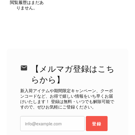
閲覧履歴はまだあ
れやダメージは、写真や商品説明に反
りません。
映しております。 ご不快な思いをさ
れた中で、率直なご意見をお寄せいた
だきましたことに感謝申し上げます。
今回のご指摘を重く受け止め、まずは
商品の状態を丁寧に確認させていただ
きます。 掲載内容では分からない状
態が確認された場合には、当店の検品
時の見落としとして真摯に受け止め、
検品方法と状態の伝え方を改めて見直
【メルマガ登録はこち
し、全スタッフで共有してまいりま
す。 オンラインでも安心して商品を
らから】
お選びいただけるよう、より正確な状
態確認とご案内に努めてまいります。
新入荷アイテムや期間限定キャンペーン、クーポ
ンコードなど、お得で嬉しい情報をいち早くお届
けいたします！ 登録は無料・いつでも解除可能で
すので、ぜひお気軽にご登録ください。
登録
Salvatore Ferragamo サルヴァトーレ フェラガモ ショルダーバッグ ブラウン ガンチーニ スエード ワンショルダーバッグ vintage ヴィンテージ オールド dgh7fy
2026/07/30