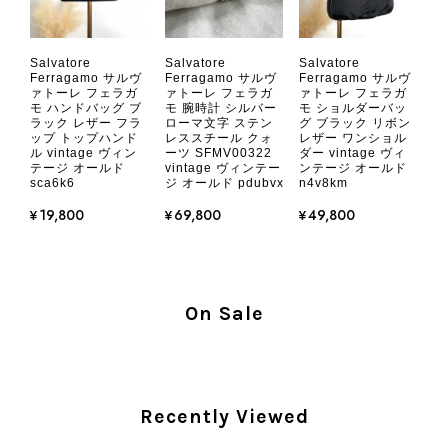
きはたまたまだと思っていましたが、今回も掲載内容だけでは判
断できない状態の商品が届きとても残念です。 決して安い買い物
ではなかったため、ショックも大きかったです。 私は今後こちら
Salvatore
Salvatore
Salvatore
で購入することはないですが、同じような思いをする購入者が出
Ferragamo サルヴ
Ferragamo サルヴ
Ferragamo サルヴ
ァトーレ フェラガ
ァトーレ フェラガ
ァトーレ フェラガ
ないよう、商品の状態をより正確に記載し、見えない部分も含め
モ ハンドバッグ ブ
モ 腕時計 シルバー
モ ショルダーバッ
て写真や説明で分かるよう改善していただきたいです。
ラック レザー フラ
ローマ文字 ステン
グ ブラック リボン
ップ トップハンド
レススチール クォ
レザー ワンショル
ル vintage ヴィン
ーツ SFMV00322
ダー vintage ヴィ
テージ オールド
vintage ヴィンテー
ンテージ オールド
この度は、楽しみにお待ちいただいた
sca6k6
ジ オールド pdubvx
n4v8km
商品で、衛生面へのご不安を含め、残
¥19,800
¥69,800
¥49,800
念な思いをおかけしましたこと、心よ
りお詫び申し上げます。お受け取りに
なった際のお気持ちを思うと、大変心
苦しく感じております。 今回の商品
につきましては、当店よりご連絡のう
On Sale
え、返品・返金を含め、責任をもって
対応してまいります。 バッグは、外
装と内装をそれぞれ確認し、個別にラ
ンクを表示しております。これは、外
Recently Viewed
観の印象だけで商品の状態全体を判断
しないためです。また、確認できた汚