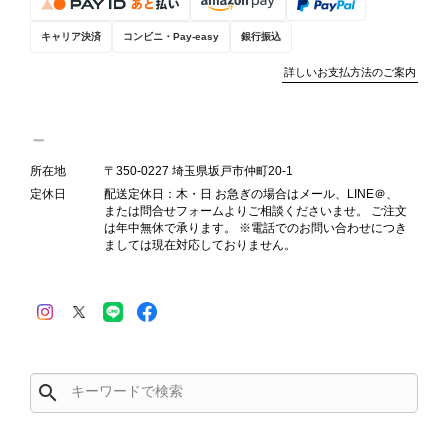
キャリア決済
コンビニ・Pay-easy
銀行振込
詳しいお支払方法のご案内
PRADA プラダ VITELLO PHENIX ショルダーバッグ ブラウン ロゴ レザー 2WAY BL0805 vintage ヴィンテージ オールド 2rpjby
2026/07/23
所在地
〒350-0227 埼玉県坂戸市仲町20-1
定休日
配送定休日：木・日 お急ぎの場合はメール、LINE＠、
または問合せフォームよりご相談くださいませ。 ご注文
は年中無休で承ります。 ※電話でのお問い合わせにつき
PRADA プラダ 財布 ブラック レザー サフィアーノ vintage ヴィンテージ オールド darw4w
ましては現在対応しておりません。
2026/07/16
search
CELINE セリーヌ 財布 ブラック ガンチーニ レザー 3つ折り vintage ヴィンテージ オールド 6xspmn
2026/07/16