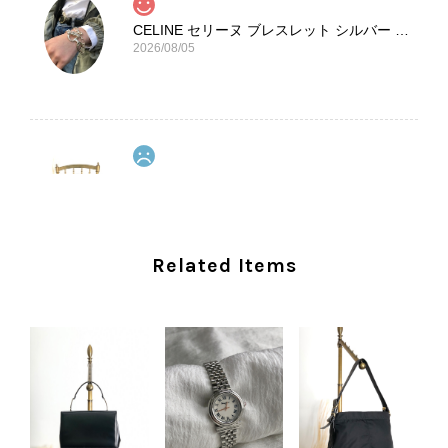
CELINE セリーヌ ブレスレット シルバー トリオンフ ホースビット SILVER925 vintage ヴィンテージ オールド 7f8hjn
2026/08/05
CELINE セリーヌ ショルダーバッグ ブラック ガンチーニ レザー 2way vintage ヴィンテージ オールド nifgs8
2026/08/01
外装内装ともにAランクの商品を購入しました。 しかし、実際に
Related Items
届いた商品は、写真には写っていない内側の蛇腹部分と全面ポケ
ットにカビがびっしりと生えていました。 とてもAランクとは思
えない状態で、見た瞬間に気持ち悪さを感じ、とても使用できる
状態ではありません。 ヴィンテージ品であることは理解してお
り、多少の経年劣化は承知のうえで購入しています。 しかし、こ
のような状態であれば、商品説明や掲載写真で事前に明記してい
ただくべきだと思います。 実は以前こちらで購入した際にも、写
真には写っていない内側部分に目立つ汚れがありました。 そのと