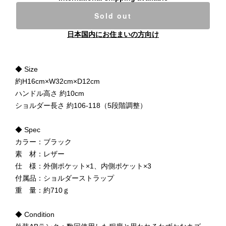
Sold out
日本国内にお住まいの方向け
◆ Size
約H16cm×W32cm×D12cm
ハンドル高さ 約10cm
ショルダー長さ 約106-118（5段階調整）
◆ Spec
カラー：ブラック
素 材：レザー
仕 様：外側ポケット×1、内側ポケット×3
付属品：ショルダーストラップ
重 量：約710ｇ
◆ Condition