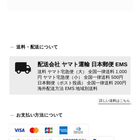
商品が直ぐに届きました。思った以上に素敵なお品でした。また
ご縁が有りましたら宜しくお願い致します。
この度はご購入いただき、そして素敵
なレビューをありがとうございます。
送料・配送について
商品を無事にお受け取りいただき、ま
た迅速にお届けできたとのこと、大変
配送会社 ヤマト運輸 日本郵便 EMS
安心いたしました！ さらに、「思っ
た以上に素敵なお品でした」とのお言
送料 ヤマト宅急便（大） 全国一律送料 1,000
円 ヤマト宅急便（小） 全国一律送料 500円
葉をいただき、スタッフ一同とても嬉
日本郵便（ポスト投函） 全国一律送料 200円
しく、何よりの励みになります。 ぜ
海外配送方法 EMS 地域別送料
ひこちらの商品を末永くご愛用いただ
けましたら幸いです。 また気になる
詳しい送料はこちら
商品やご不明な点などございました
ら、いつでもお気軽にご相談くださ
お支払い方法について
い。 またご縁がございましたら、ぜ
ひよろしくお願いいたします。
VintageShop solo