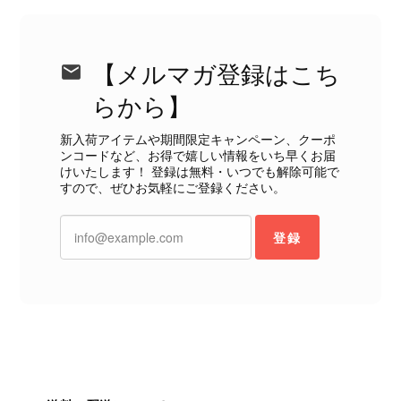
のような状態であれば、商品説明や掲載写真で事前に明記してい
ただくべきだと思います。 実は以前こちらで購入した際にも、写
真には写っていない内側部分に目立つ汚れがありました。 そのと
【メルマガ登録はこち
きはたまたまだと思っていましたが、今回も掲載内容だけでは判
断できない状態の商品が届きとても残念です。 決して安い買い物
らから】
ではなかったため、ショックも大きかったです。 私は今後こちら
で購入することはないですが、同じような思いをする購入者が出
新入荷アイテムや期間限定キャンペーン、クーポ
ンコードなど、お得で嬉しい情報をいち早くお届
ないよう、商品の状態をより正確に記載し、見えない部分も含め
けいたします！ 登録は無料・いつでも解除可能で
て写真や説明で分かるよう改善していただきたいです。
すので、ぜひお気軽にご登録ください。
この度は、楽しみにお待ちいただいた
登録
商品で、衛生面へのご不安を含め、残
念な思いをおかけしましたこと、心よ
りお詫び申し上げます。お受け取りに
なった際のお気持ちを思うと、大変心
苦しく感じております。 今回の商品
につきましては、当店よりご連絡のう
え、返品・返金を含め、責任をもって
対応してまいります。 バッグは、外