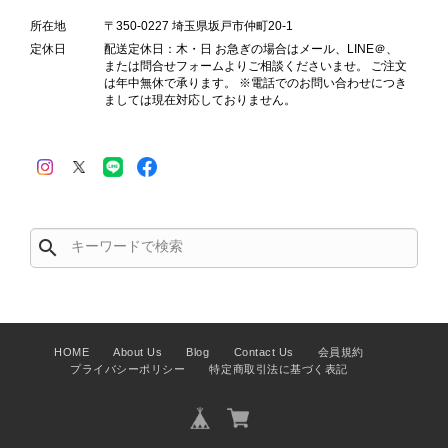
所在地
〒350-0227 埼玉県坂戸市仲町20-1
Salvatore Ferragamo サルヴァトーレ フェラガモ ショルダーバッグ ブラウン ガンチーニ スエード ワンショルダーバッグ vintage ヴィンテージ オールド dgh7fy
定休日
配送定休日：木・日 お急ぎの場合はメール、LINE＠、
2026/07/30
または問合せフォームよりご相談くださいませ。 ご注文
は年中無休で承ります。 ※電話でのお問い合わせにつき
ましては現在対応しておりません。
商品が直ぐに届きました。思った以上に素敵なお品でした。また
ご縁が有りましたら宜しくお願い致します。
この度はご購入いただき、そして素敵
なレビューをありがとうございます。
商品を無事にお受け取りいただき、ま
search
た迅速にお届けできたとのこと、大変
安心いたしました！ さらに、「思っ
た以上に素敵なお品でした」とのお言
葉をいただき、スタッフ一同とても嬉
しく、何よりの励みになります。 ぜ
HOME
About Us
Blog
Contact Us
会員規約
プライバシーポリシー
特定商取引法に基づく表記
ひこちらの商品を末永くご愛用いただ
けましたら幸いです。 また気になる
商品やご不明な点などございました
ら、いつでもお気軽にご相談くださ