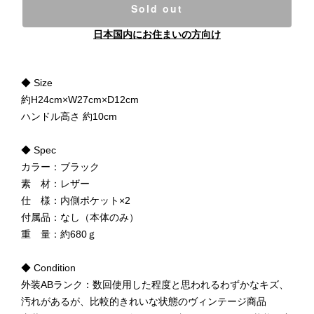
Sold out
日本国内にお住まいの方向け
◆ Size
約H24cm×W27cm×D12cm
ハンドル高さ 約10cm
◆ Spec
カラー：ブラック
素 材：レザー
仕 様：内側ポケット×2
付属品：なし（本体のみ）
重 量：約680ｇ
◆ Condition
外装ABランク：数回使用した程度と思われるわずかなキズ、
汚れがあるが、比較的きれいな状態のヴィンテージ商品