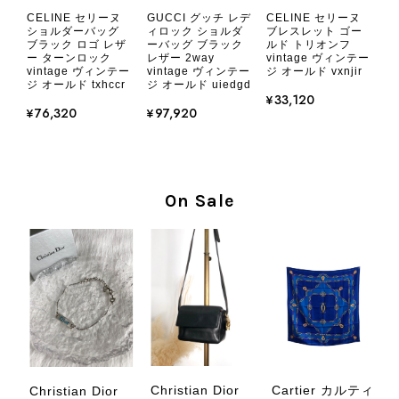
CHANEL シャネル 財布 ブラック ココマーク レザー キャビアスキン 長財布 vintage ヴィンテージ オールド cvjxwf
CELINE セリーヌ
CELINE セリーヌ
GUCCI グッチ レデ
2026/08/05
ショルダーバッグ
ブレスレット ゴー
ィロック ショルダ
ブラック ロゴ レザ
ルド トリオンフ
ーバッグ ブラック
ー ターンロック
vintage ヴィンテー
レザー 2way
vintage ヴィンテー
ジ オールド vxnjir
vintage ヴィンテー
とても気に入りました、目立たないシャネルのロゴがとてもいい
ジ オールド txhccr
ジ オールド uiedgd
です
¥33,120
¥76,320
¥97,920
この度はご購入いただき、そして素敵
なレビューをありがとうございます。
商品を無事にお受け取りいただき、気
On Sale
に入っていただけたとのこと、大変安
心いたしました。 また、商品からヴ
ィンテージならではの上品な魅力を感
じていただけたようで、スタッフ一同
大変励みになります！ ぜひこれから
末永くご愛用いただけましたら幸いで
す。 また気になる商品やご不明な点
などございましたら、いつでもお気軽
にご相談ください。 またご縁がござ
いましたら、ぜひよろしくお願いいた
Christian Dior
Cartier カルティ
Christian Dior
します。 VintageShop solo