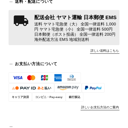
装と内装をそれぞれ確認し、個別にラ
送料・配送について
ンクを表示しております。これは、外
観の印象だけで商品の状態全体を判断
配送会社 ヤマト運輸 日本郵便 EMS
しないためです。また、確認できた汚
送料 ヤマト宅急便（大） 全国一律送料 1,000
れやダメージは、写真や商品説明に反
円 ヤマト宅急便（小） 全国一律送料 500円
映しております。 ご不快な思いをさ
日本郵便（ポスト投函） 全国一律送料 200円
れた中で、率直なご意見をお寄せいた
海外配送方法 EMS 地域別送料
だきましたことに感謝申し上げます。
詳しい送料はこちら
今回のご指摘を重く受け止め、まずは
商品の状態を丁寧に確認させていただ
お支払い方法について
きます。 掲載内容では分からない状
態が確認された場合には、当店の検品
時の見落としとして真摯に受け止め、
検品方法と状態の伝え方を改めて見直
し、全スタッフで共有してまいりま
す。 オンラインでも安心して商品を
キャリア決済
コンビニ・Pay-easy
銀行振込
お選びいただけるよう、より正確な状
詳しいお支払方法のご案内
態確認とご案内に努めてまいります。