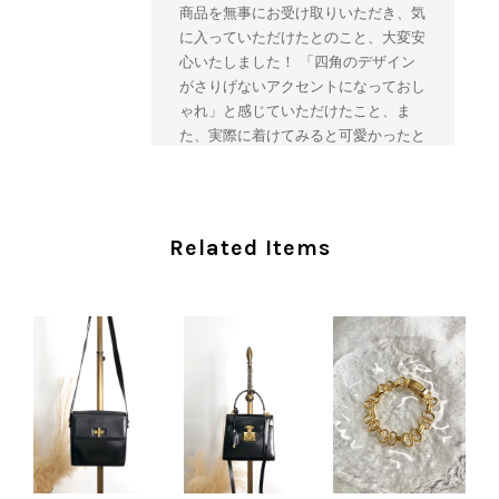
商品を無事にお受け取りいただき、気
に入っていただけたとのこと、大変安
心いたしました！ 「四角のデザイン
がさりげないアクセントになっておし
ゃれ」と感じていただけたこと、ま
た、実際に着けてみると可愛かったと
のおっしゃっていただけて、スタッフ
一同とても嬉しく拝見いたしました。
ヴィンテージならではの存在感と魅力
を楽しみながら、ぜひこれから末永く
Related Items
ご愛用いただけましたら幸いです。
また気になる商品やご不明な点などご
ざいましたら、いつでもお気軽にご相
談ください。 またご縁がございまし
たら、ぜひよろしくお願いいたしま
す。 VintageShop solo