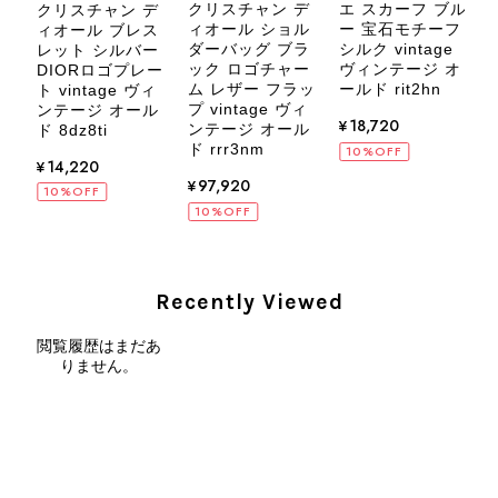
ド
クリスチャン デ
エ スカーフ ブル
クリスチャン デ
ン
ィオール ショル
ー 宝石モチーフ
ィオール ブレス
ク
ダーバッグ ブラ
シルク vintage
レット シルバー
L
ック ロゴチャー
ヴィンテージ オ
DIORロゴプレー
2
ム レザー フラッ
ールド rit2hn
ト vintage ヴィ
ド
プ vintage ヴィ
ンテージ オール
ル
¥18,720
CELINE セリーヌ ブレスレット シルバー トリオンフ ホースビット SILVER925 vintage ヴィンテージ オールド 7f8hjn
ンテージ オール
ド 8dz8ti
2026/08/05
ド rrr3nm
10%OFF
¥14,220
¥97,920
10%OFF
10%OFF
CELINE セリーヌ ショルダーバッグ ブラック ガンチーニ レザー 2way vintage ヴィンテージ オールド nifgs8
Recently Viewed
2026/08/01
閲覧履歴はまだあ
りません。
外装内装ともにAランクの商品を購入しました。 しかし、実際に
届いた商品は、写真には写っていない内側の蛇腹部分と全面ポケ
ットにカビがびっしりと生えていました。 とてもAランクとは思
えない状態で、見た瞬間に気持ち悪さを感じ、とても使用できる
状態ではありません。 ヴィンテージ品であることは理解してお
り、多少の経年劣化は承知のうえで購入しています。 しかし、こ