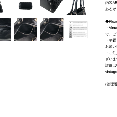
内装A
あるが
◆Pleas
・Vi
で、ご
・平置
お願い
・ご注
ざいま
詳細は
vintag
(管理番