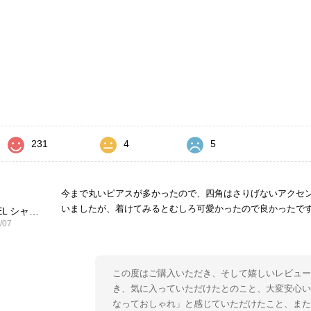
価
231
4
5
今まで丸いピアスが多かったので、四角はさりげないアクセ
いましたが、着けてみるとむしろ可愛かったので良かったで
CHANEL シャネル ピアス ブラック ココマーク ストーン vintage ヴィンテージ オールド yg33jb
/07
この度はご購入いただき、そして嬉しいレビュー
き、気に入っていただけたとのこと、大変安心い
なっておしゃれ」と感じていただけたこと、ま