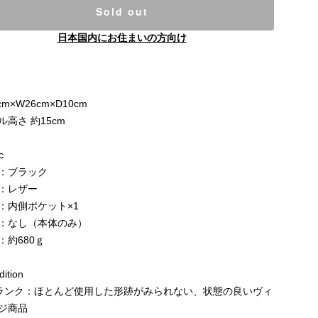
Sold out
日本国内にお住まいの方向け
e
cm×W26cm×D10cm
ル高さ 約15cm
c
：ブラック
：レザー
：内側ポケット×1
：なし（本体のみ）
：約680ｇ
ition
ランク：ほとんど使用した形跡がみられない、状態の良いヴィ
ジ商品