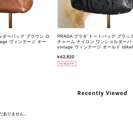
PRADA プラダ VITELLO PHENIX ショルダーバッグ ブラウン ロゴ レザー 2WAY BL0805 vintage ヴィンテージ オールド 2rpjby
/23
ョルダーバッグ ブラウン ロ
PRADA プラダ トートバッグ ブラック
ntage ヴィンテージ オー
チャーム ナイロン ワンショルダーバ
vintage ヴィンテージ オールド td4ah
PRADA プラダ 財布 ブラック レザー サフィアーノ vintage ヴィンテージ オールド darw4w
¥62,820
/16
10%OFF
Recently Viewed
CELINE セリーヌ 財布 ブラック ガンチーニ レザー 3つ折り vintage ヴィンテージ オールド 6xspmn
/16
だありません。
本日無事に受け取りました。 今回も想像よりはるかに綺麗な
さり、ありがとうございました。初めて見つけたカラーとデザ