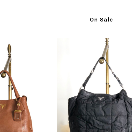
す。 ご不快な思いをされた中で、率直なご意見
指摘を重く受け止め、まずは商品の状態を丁寧に
確認された場合には、当店の検品時の見落とし
On Sale
し、全スタッフで共有してまいります。 オンラ
状態確認とご案内に努めてまいります。
商品が直ぐに届きました。思った以上に素敵なお品でした。
Salvatore Ferragamo サルヴァトーレ フェラガモ ショルダーバッグ ブラウン ガンチーニ スエード ワンショルダーバッグ vintage ヴィンテージ オールド dgh7fy
/30
この度はご購入いただき、そして素敵なレビュー
き、また迅速にお届けできたとのこと、大変安心
た」とのお言葉をいただき、スタッフ一同とても
永くご愛用いただけましたら幸いです。 また気
軽にご相談ください。 またご縁がございましたら、ぜひ