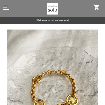
Welcome to our onlinestore!