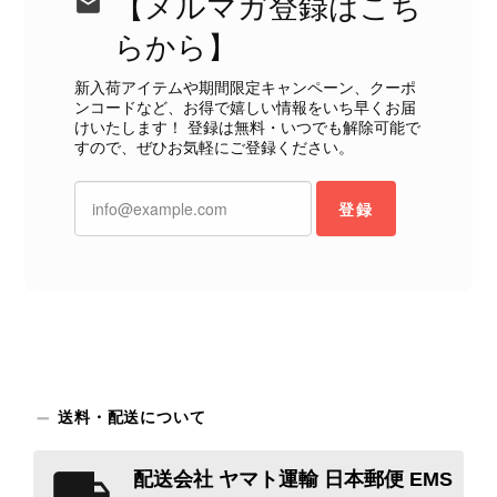
【メルマガ登録はこち
検品方法と状態の伝え方を改めて見直
し、全スタッフで共有してまいりま
らから】
す。 オンラインでも安心して商品を
お選びいただけるよう、より正確な状
新入荷アイテムや期間限定キャンペーン、クーポ
態確認とご案内に努めてまいります。
ンコードなど、お得で嬉しい情報をいち早くお届
けいたします！ 登録は無料・いつでも解除可能で
すので、ぜひお気軽にご登録ください。
登録
Salvatore Ferragamo サルヴァトーレ フェラガモ ショルダーバッグ ブラウン ガンチーニ スエード ワンショルダーバッグ vintage ヴィンテージ オールド dgh7fy
2026/07/30
商品が直ぐに届きました。思った以上に素敵なお品でした。また
ご縁が有りましたら宜しくお願い致します。
この度はご購入いただき、そして素敵
送料・配送について
なレビューをありがとうございます。
商品を無事にお受け取りいただき、ま
た迅速にお届けできたとのこと、大変
配送会社 ヤマト運輸 日本郵便 EMS
安心いたしました！ さらに、「思っ