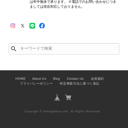
は年中無休で承ります。 ※電話でのお問い合わせにつき
ましては現在対応しておりません。
PRADA プラダ 財布 ブラック レザー サフィアーノ vintage ヴィンテージ オールド darw4w
2026/07/16
search
CELINE セリーヌ 財布 ブラック ガンチーニ レザー 3つ折り vintage ヴィンテージ オールド 6xspmn
2026/07/16
HOME
About Us
Blog
Contact Us
会員規約
プライバシーポリシー
特定商取引法に基づく表記
CELINE セリーヌ マカダム ショルダーバッグ ホワイト ホースビット PVC レザー ミニバッグ vintage ヴィンテージ オールド ctjind
2026/07/15
Copyright © VintageShop solo. All Rights Reserved.
本日無事に受け取りました。 今回も想像よりはるかに綺麗な状態
でした。希少なカラーで可愛いデザインのバッグをお譲りくださ