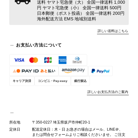
送料 ヤマト宅急便（大） 全国一律送料 1,000
た以上に素敵なお品でした」とのお言
円 ヤマト宅急便（小） 全国一律送料 500円
葉をいただき、スタッフ一同とても嬉
日本郵便（ポスト投函） 全国一律送料 200円
海外配送方法 EMS 地域別送料
しく、何よりの励みになります。 ぜ
ひこちらの商品を末永くご愛用いただ
詳しい送料はこちら
けましたら幸いです。 また気になる
商品やご不明な点などございました
お支払い方法について
ら、いつでもお気軽にご相談くださ
い。 またご縁がございましたら、ぜ
ひよろしくお願いいたします。
VintageShop solo
キャリア決済
コンビニ・Pay-easy
銀行振込
詳しいお支払方法のご案内
PRADA プラダ VITELLO PHENIX ショルダーバッグ ブラウン ロゴ レザー 2WAY BL0805 vintage ヴィンテージ オールド 2rpjby
2026/07/23
所在地
〒350-0227 埼玉県坂戸市仲町20-1
定休日
配送定休日：木・日 お急ぎの場合はメール、LINE＠、
または問合せフォームよりご相談くださいませ。 ご注文