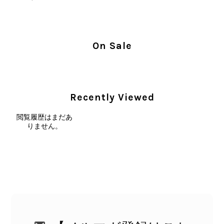
念な思いをおかけしましたこと、心よ
りお詫び申し上げます。お受け取りに
なった際のお気持ちを思うと、大変心
苦しく感じております。 今回の商品
On Sale
につきましては、当店よりご連絡のう
え、返品・返金を含め、責任をもって
対応してまいります。 バッグは、外
装と内装をそれぞれ確認し、個別にラ
ンクを表示しております。これは、外
Recently Viewed
観の印象だけで商品の状態全体を判断
しないためです。また、確認できた汚
閲覧履歴はまだあ
りません。
れやダメージは、写真や商品説明に反
映しております。 ご不快な思いをさ
れた中で、率直なご意見をお寄せいた
だきましたことに感謝申し上げます。
今回のご指摘を重く受け止め、まずは
商品の状態を丁寧に確認させていただ
きます。 掲載内容では分からない状
態が確認された場合には、当店の検品
時の見落としとして真摯に受け止め、