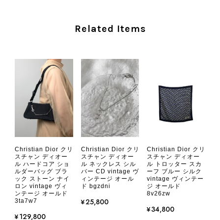
外装内装ともにAランクの商品を購入しました。 しかし、実際に
Related Items
届いた商品は、写真には写っていない内側の蛇腹部分と全面ポケ
ットにカビがびっしりと生えていました。 とてもAランクとは思
えない状態で、見た瞬間に気持ち悪さを感じ、とても使用できる
状態ではありません。 ヴィンテージ品であることは理解してお
り、多少の経年劣化は承知のうえで購入しています。 しかし、こ
のような状態であれば、商品説明や掲載写真で事前に明記してい
ただくべきだと思います。 実は以前こちらで購入した際にも、写
真には写っていない内側部分に目立つ汚れがありました。 そのと
きはたまたまだと思っていましたが、今回も掲載内容だけでは判
断できない状態の商品が届きとても残念です。 決して安い買い物
ではなかったため、ショックも大きかったです。 私は今後こちら
Christian Dior クリ
Christian Dior クリ
Christian Dior クリ
で購入することはないですが、同じような思いをする購入者が出
スチャン ディオー
スチャン ディオー
スチャン ディオー
ル ハードコア ショ
ル ネックレス シル
ル トロッター スカ
ないよう、商品の状態をより正確に記載し、見えない部分も含め
ルダーバッグ ブラ
バー CD vintage ヴ
ーフ ブルー シルク
て写真や説明で分かるよう改善していただきたいです。
ック ストーン ナイ
ィンテージ オール
vintage ヴィンテー
ロン vintage ヴィ
ド bgzdni
ジ オールド
ンテージ オールド
8v26zw
¥25,800
3ta7w7
この度は、楽しみにお待ちいただいた
¥34,800
商品で、衛生面へのご不安を含め、残
¥129,800