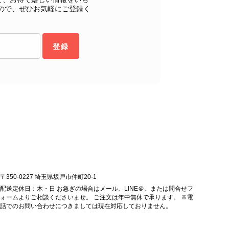
購入いただいたバッグに続き、今回のバッグも「一軍バッ
ので、ぜひお気軽にご登録く
ちにとって何よりの励みです。 ぜひ末永くご愛用いただ
ら幸いです。 これからも魅力的なヴィンテージアイテムを
お気に入りの一点との出会いがございましたら嬉しく思いま
登録
します。 VintageShop solo
ッグを購入させていただき、ありがとうございました。
〒350-0227 埼玉県坂戸市仲町20-1
配送定休日：木・日 お急ぎの場合はメール、LINE＠、または問合せフ
ォームよりご相談くださいませ。 ご注文は年中無休で承ります。 ※電
話でのお問い合わせにつきましては現在対応しておりません。
をありがとうございます。 商品を無事にお受け取りいただ