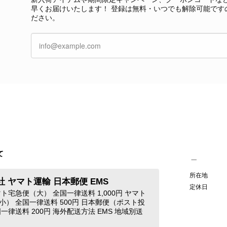
本当に嬉しく思っております。 さらに、前回ご
早くお届けいたします！ 登録は無料・いつでも解除可能です
グ」としてご愛用いただけるとのお言葉は、私た
ださい。
き、素敵な時間をともに過ごしていただけました
ご紹介できるよう努めてまいりますので、また
す。 またご縁がございましたら、ぜひよろしくお願いいた
GUCCI グッチ 腕時計 シルバー ステンレススチール クウォーツ 7900P vintage ヴィンテージ オールド 4dstrr
/12
て
発送が早く、商品も画像と一致しており満足です。 素敵なバ
Christian Dior クリスチャン ディオール ショルダーバッグ ブラック ロゴ チャーム レザー ミニバッグ vintage ヴィンテージ オールド gpxtra
所在地
 ヤマト運輸 日本郵便 EMS
/07
定休日
ト宅急便（大） 全国一律送料 1,000円 ヤマト
小） 全国一律送料 500円 日本郵便（ポスト投
一律送料 200円 海外配送方法 EMS 地域別送
この度はご購入いただき、そして素敵なレビュー