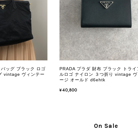
商品が直ぐに届きました。思った以上に素敵なお品でした。
Salvatore Ferragamo サルヴァトーレ フェラガモ ショルダーバッグ ブラウン ガンチーニ スエード ワンショルダーバッグ vintage ヴィンテージ オールド dgh7fy
/30
この度はご購入いただき、そして素敵なレビュー
き、また迅速にお届けできたとのこと、大変安心
た」とのお言葉をいただき、スタッフ一同とても
永くご愛用いただけましたら幸いです。 また気
ドバッグ ブラック ロゴ
PRADA プラダ 財布 ブラック トラ
軽にご相談ください。 またご縁がございましたら、ぜひ
vintage ヴィンテー
ルロゴ ナイロン ３つ折り vintage 
ージ オールド d6ehtk
¥40,800
PRADA プラダ VITELLO PHENIX ショルダーバッグ ブラウン ロゴ レザー 2WAY BL0805 vintage ヴィンテージ オールド 2rpjby
/23
On Sale