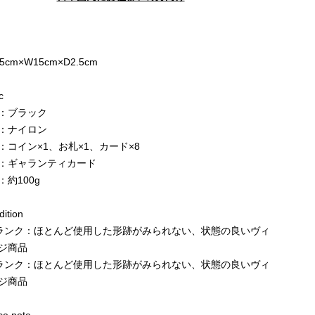
e
5cm×W15cm×D2.5cm
c
：ブラック
：ナイロン
：コイン×1、お札×1、カード×8
：ギャランティカード
：約100g
ition
ランク：ほとんど使用した形跡がみられない、状態の良いヴィ
ジ商品
ランク：ほとんど使用した形跡がみられない、状態の良いヴィ
ジ商品