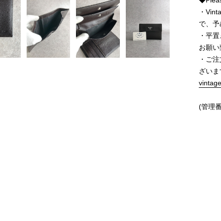
◆Pleas
・Vi
で、予
・平置
お願い
・ご注
ざいま
vintag
(管理番