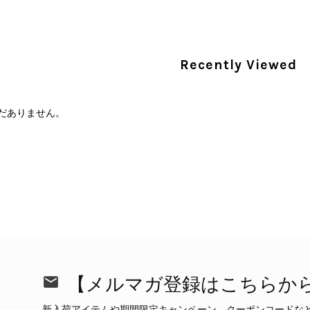
PRADA プラダ 財布 ブラック レザー サフィアーノ vintage ヴィンテージ オールド darw4w
/16
Recently Viewed
だありません。
CELINE セリーヌ 財布 ブラック ガンチーニ レザー 3つ折り vintage ヴィンテージ オールド 6xspmn
/16
本日無事に受け取りました。 今回も想像よりはるかに綺麗な
さり、ありがとうございました。初めて見つけたカラーとデザ
CELINE セリーヌ マカダム ショルダーバッグ ホワイト ホースビット PVC レザー ミニバッグ vintage ヴィンテージ オールド ctjind
/15
で、とても気に入りました！前回のバッグと同様、私の中の一
けたらと思います。また是非拝見させてください。ありがと
この度も当店をご利用いただき、そして心温ま
【メルマガ登録はこちらか
今回も商品を無事にお受け取りいただき、状態に
て見つけたカラーとデザイン」とのお言葉や、
新入荷アイテムや期間限定キャンペーン、クーポンコードな