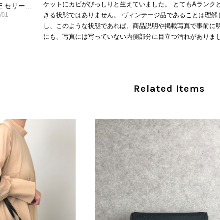
ケットにカビがびっしりと生えていました。 とてもAランク
CELINE セリーヌ ショルダーバッグ ブラック ガンチーニ レザー 2way vintage ヴィンテージ オールド nifgs8
/01
きる状態ではありません。 ヴィンテージ品であることは理解
し、このような状態であれば、商品説明や掲載写真で事前に明
にも、写真には写っていない内側部分に目立つ汚れがありまし
だけでは判断できない状態の商品が届きとても残念です。 決
私は今後こちらで購入することはないですが、同じような思
えない部分も含めて写真や説明で分かるよう改善していただ
Related Items
この度は、楽しみにお待ちいただいた商品で、
心よりお詫び申し上げます。お受け取りになった
回の商品につきましては、当店よりご連絡のう
バッグは、外装と内装をそれぞれ確認し、個別
の状態全体を判断しないためです。また、確認
す。 ご不快な思いをされた中で、率直なご意見
指摘を重く受け止め、まずは商品の状態を丁寧に
確認された場合には、当店の検品時の見落とし
し、全スタッフで共有してまいります。 オンラ
状態確認とご案内に努めてまいります。