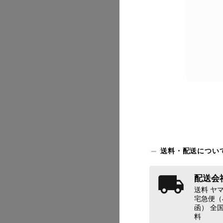
2026/07
送料・配送につい
配送会社
2026/07
送料 ヤマ
宅急便（
函） 全国
料