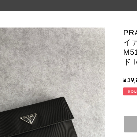
PR
イ
M5
ド i
39
¥
SOL