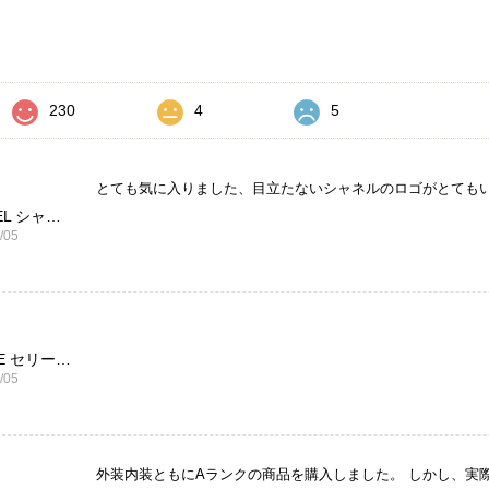
価
230
4
5
とても気に入りました、目立たないシャネルのロゴがとても
CHANEL シャネル 財布 ブラック ココマーク レザー キャビアスキン 長財布 vintage ヴィンテージ オールド cvjxwf
/05
CELINE セリーヌ ブレスレット シルバー トリオンフ ホースビット SILVER925 vintage ヴィンテージ オールド 7f8hjn
/05
外装内装ともにAランクの商品を購入しました。 しかし、実