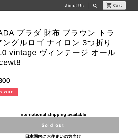
About Us
search
ADA プラダ 財布 ブラウン トラ
アングルロゴ ナイロン 3つ折り
10 vintage ヴィンテージ オール
cewt8
,800
D OUT
International shipping available
Sold out
日本国内にお住まいの方向け