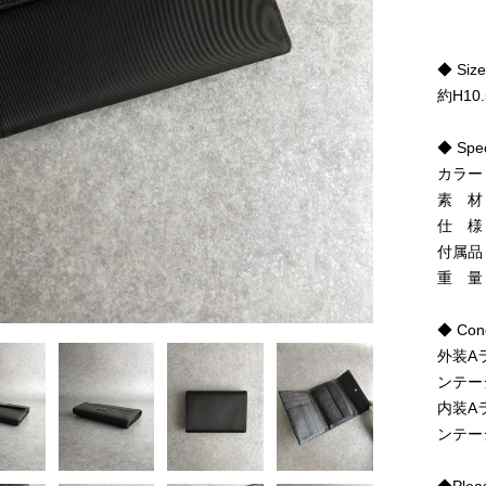
◆ Siz
約H10.
◆ Spe
カラー
素 材
仕 様
付属品
重 量
◆ Cond
外装A
ンテー
内装A
ンテー