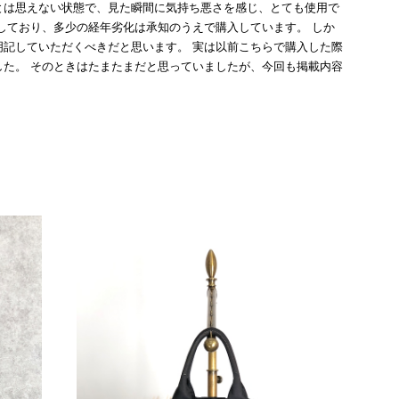
とは思えない状態で、見た瞬間に気持ち悪さを感じ、とても使用で
しており、多少の経年劣化は承知のうえで購入しています。 しか
記していただくべきだと思います。 実は以前こちらで購入した際
た。 そのときはたまたまだと思っていましたが、今回も掲載内容
して安い買い物ではなかったため、ショックも大きかったです。
いをする購入者が出ないよう、商品の状態をより正確に記載し、見
きたいです。
衛生面へのご不安を含め、残念な思いをおかけしましたこと、
際のお気持ちを思うと、大変心苦しく感じております。 今
え、返品・返金を含め、責任をもって対応してまいります。
にランクを表示しております。これは、外観の印象だけで商品
できた汚れやダメージは、写真や商品説明に反映しておりま
をお寄せいただきましたことに感謝申し上げます。今回のご
確認させていただきます。 掲載内容では分からない状態が
として真摯に受け止め、検品方法と状態の伝え方を改めて見直
インでも安心して商品をお選びいただけるよう、より正確な