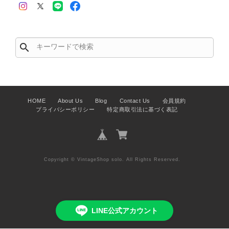
きます。 掲載内容では分からない状
態が確認された場合には、当店の検品
時の見落としとして真摯に受け止め、
検品方法と状態の伝え方を改めて見直
search
し、全スタッフで共有してまいりま
す。 オンラインでも安心して商品を
お選びいただけるよう、より正確な状
態確認とご案内に努めてまいります。
HOME
About Us
Blog
Contact Us
会員規約
プライバシーポリシー
特定商取引法に基づく表記
Salvatore Ferragamo サルヴァトーレ フェラガモ ショルダーバッグ ブラウン ガンチーニ スエード ワンショルダーバッグ vintage ヴィンテージ オールド dgh7fy
2026/07/30
Copyright © VintageShop solo. All Rights Reserved.
商品が直ぐに届きました。思った以上に素敵なお品でした。また
ご縁が有りましたら宜しくお願い致します。
LINE公式アカウント
この度はご購入いただき、そして素敵