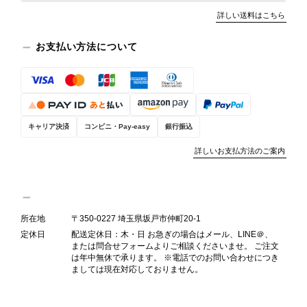
詳しい送料はこちら
この度は、楽しみにお待ちいただいた
商品で、衛生面へのご不安を含め、残
お支払い方法について
念な思いをおかけしましたこと、心よ
りお詫び申し上げます。お受け取りに
なった際のお気持ちを思うと、大変心
苦しく感じております。 今回の商品
につきましては、当店よりご連絡のう
キャリア決済
コンビニ・Pay-easy
銀行振込
え、返品・返金を含め、責任をもって
対応してまいります。 バッグは、外
詳しいお支払方法のご案内
装と内装をそれぞれ確認し、個別にラ
ンクを表示しております。これは、外
観の印象だけで商品の状態全体を判断
しないためです。また、確認できた汚
所在地
〒350-0227 埼玉県坂戸市仲町20-1
れやダメージは、写真や商品説明に反
定休日
配送定休日：木・日 お急ぎの場合はメール、LINE＠、
映しております。 ご不快な思いをさ
または問合せフォームよりご相談くださいませ。 ご注文
れた中で、率直なご意見をお寄せいた
は年中無休で承ります。 ※電話でのお問い合わせにつき
ましては現在対応しておりません。
だきましたことに感謝申し上げます。
今回のご指摘を重く受け止め、まずは
商品の状態を丁寧に確認させていただ