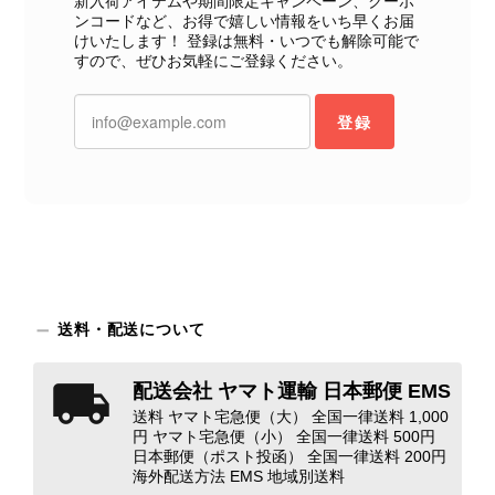
新入荷アイテムや期間限定キャンペーン、クーポ
ンコードなど、お得で嬉しい情報をいち早くお届
けいたします！ 登録は無料・いつでも解除可能で
CELINE セリーヌ ショルダーバッグ ブラック ガンチーニ レザー 2way vintage ヴィンテージ オールド nifgs8
すので、ぜひお気軽にご登録ください。
2026/08/01
登録
外装内装ともにAランクの商品を購入しました。 しかし、実際に
届いた商品は、写真には写っていない内側の蛇腹部分と全面ポケ
ットにカビがびっしりと生えていました。 とてもAランクとは思
えない状態で、見た瞬間に気持ち悪さを感じ、とても使用できる
状態ではありません。 ヴィンテージ品であることは理解してお
り、多少の経年劣化は承知のうえで購入しています。 しかし、こ
のような状態であれば、商品説明や掲載写真で事前に明記してい
ただくべきだと思います。 実は以前こちらで購入した際にも、写
送料・配送について
真には写っていない内側部分に目立つ汚れがありました。 そのと
きはたまたまだと思っていましたが、今回も掲載内容だけでは判
断できない状態の商品が届きとても残念です。 決して安い買い物
配送会社 ヤマト運輸 日本郵便 EMS
ではなかったため、ショックも大きかったです。 私は今後こちら
送料 ヤマト宅急便（大） 全国一律送料 1,000
で購入することはないですが、同じような思いをする購入者が出
円 ヤマト宅急便（小） 全国一律送料 500円
ないよう、商品の状態をより正確に記載し、見えない部分も含め
日本郵便（ポスト投函） 全国一律送料 200円
海外配送方法 EMS 地域別送料
て写真や説明で分かるよう改善していただきたいです。