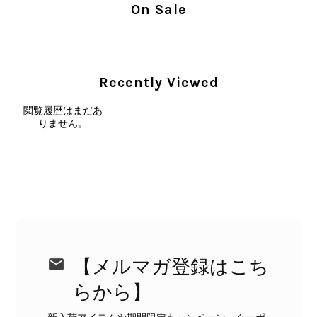
On Sale
に入っていただけたとのこと、大変安
心いたしました。 また、商品からヴ
ィンテージならではの上品な魅力を感
じていただけたようで、スタッフ一同
大変励みになります！ ぜひこれから
Recently Viewed
末永くご愛用いただけましたら幸いで
す。 また気になる商品やご不明な点
閲覧履歴はまだあ
などございましたら、いつでもお気軽
りません。
にご相談ください。 またご縁がござ
いましたら、ぜひよろしくお願いいた
します。 VintageShop solo
CELINE セリーヌ ブレスレット シルバー トリオンフ ホースビット SILVER925 vintage ヴィンテージ オールド 7f8hjn
2026/08/05
【メルマガ登録はこち
らから】