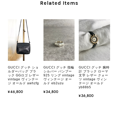
Related Items
ご愛用いただけましたら幸いです。
また気になる商品やご不明な点などご
ざいましたら、いつでもお気軽にご相
談ください。 またご縁がございまし
たら、ぜひよろしくお願いいたしま
す。 VintageShop solo
CHANEL シャネル 財布 ブラック ココマーク レザー キャビアスキン 長財布 vintage ヴィンテージ オールド cvjxwf
GUCCI グッチ ショ
GUCCI グッチ 指輪
GUCCI グッチ 腕時
2026/08/05
ルダーバッグ ブラ
シルバー バンブー
計 ブラック ローマ
ック GGロゴ レザー
925 リング vintage
文字 レザー クォー
vintage ヴィンテー
ヴィンテージ オー
ツ vintage ヴィン
ジ オールド awhzfg
ルド eb2uzu
テージ オールド
とても気に入りました、目立たないシャネルのロゴがとてもいい
yb88b5
です
¥46,800
¥34,800
¥36,800
この度はご購入いただき、そして素敵
なレビューをありがとうございます。
商品を無事にお受け取りいただき、気