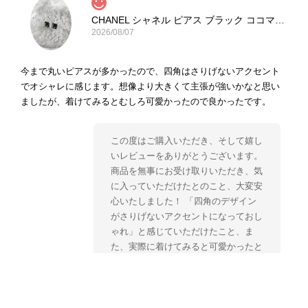
CHANEL シャネル ピアス ブラック ココマーク ストーン vintage ヴィンテージ オールド yg33jb
2026/08/07
今まで丸いピアスが多かったので、四角はさりげないアクセント
でオシャレに感じます。想像より大きくて主張が強いかなと思い
ましたが、着けてみるとむしろ可愛かったので良かったです。
この度はご購入いただき、そして嬉し
いレビューをありがとうございます。
商品を無事にお受け取りいただき、気
に入っていただけたとのこと、大変安
心いたしました！ 「四角のデザイン
がさりげないアクセントになっておし
ゃれ」と感じていただけたこと、ま
た、実際に着けてみると可愛かったと
のおっしゃっていただけて、スタッフ
一同とても嬉しく拝見いたしました。
ヴィンテージならではの存在感と魅力
を楽しみながら、ぜひこれから末永く