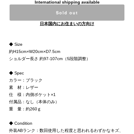
International shipping available
Sold out
日本国内にお住まいの方向け
◆ Size
約H15cm×W20cm×D7.5cm
ショルダー長さ 約97-107cm（5段階調整）
◆ Spec
カラー：ブラック
素 材：レザー
仕 様：内側ポケット×1
付属品：なし（本体のみ）
重 量：約260ｇ
◆ Condition
外装ABランク：数回使用した程度と思われるわずかなキズ、