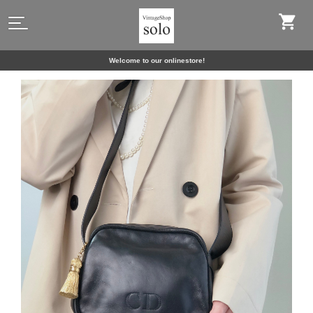
Welcome to our onlinestore!