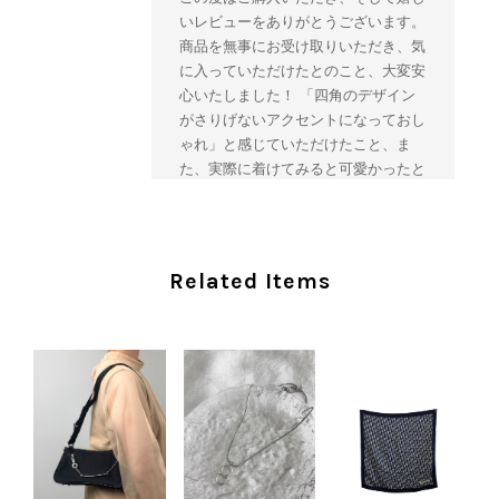
いレビューをありがとうございます。
商品を無事にお受け取りいただき、気
に入っていただけたとのこと、大変安
心いたしました！ 「四角のデザイン
がさりげないアクセントになっておし
ゃれ」と感じていただけたこと、ま
た、実際に着けてみると可愛かったと
のおっしゃっていただけて、スタッフ
一同とても嬉しく拝見いたしました。
ヴィンテージならではの存在感と魅力
を楽しみながら、ぜひこれから末永く
Related Items
ご愛用いただけましたら幸いです。
また気になる商品やご不明な点などご
ざいましたら、いつでもお気軽にご相
談ください。 またご縁がございまし
たら、ぜひよろしくお願いいたしま
す。 VintageShop solo