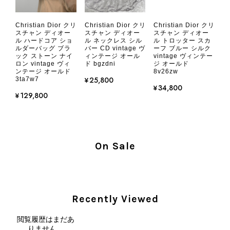
CHANEL シャネル 財布 ブラック ココマーク レザー キャビアスキン 長財布 vintage ヴィンテージ オールド cvjxwf
Christian Dior クリ
Christian Dior クリ
Christian Dior クリ
2026/08/05
スチャン ディオー
スチャン ディオー
スチャン ディオー
ル ハードコア ショ
ル ネックレス シル
ル トロッター スカ
ルダーバッグ ブラ
バー CD vintage ヴ
ーフ ブルー シルク
ック ストーン ナイ
ィンテージ オール
vintage ヴィンテー
とても気に入りました、目立たないシャネルのロゴがとてもいい
ロン vintage ヴィ
ド bgzdni
ジ オールド
です
ンテージ オールド
8v26zw
¥25,800
3ta7w7
¥34,800
¥129,800
この度はご購入いただき、そして素敵
なレビューをありがとうございます。
商品を無事にお受け取りいただき、気
に入っていただけたとのこと、大変安
心いたしました。 また、商品からヴ
On Sale
ィンテージならではの上品な魅力を感
じていただけたようで、スタッフ一同
大変励みになります！ ぜひこれから
末永くご愛用いただけましたら幸いで
Recently Viewed
す。 また気になる商品やご不明な点
などございましたら、いつでもお気軽
閲覧履歴はまだあ
にご相談ください。 またご縁がござ
りません。