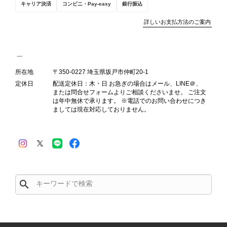
キャリア決済
コンビニ・Pay-easy
銀行振込
対応してまいります。 バッグは、外
装と内装をそれぞれ確認し、個別にラ
詳しいお支払方法のご案内
ンクを表示しております。これは、外
観の印象だけで商品の状態全体を判断
しないためです。また、確認できた汚
れやダメージは、写真や商品説明に反
所在地
〒350-0227 埼玉県坂戸市仲町20-1
映しております。 ご不快な思いをさ
定休日
配送定休日：木・日 お急ぎの場合はメール、LINE＠、
れた中で、率直なご意見をお寄せいた
または問合せフォームよりご相談くださいませ。 ご注文
だきましたことに感謝申し上げます。
は年中無休で承ります。 ※電話でのお問い合わせにつき
今回のご指摘を重く受け止め、まずは
ましては現在対応しておりません。
商品の状態を丁寧に確認させていただ
きます。 掲載内容では分からない状
態が確認された場合には、当店の検品
時の見落としとして真摯に受け止め、
検品方法と状態の伝え方を改めて見直
し、全スタッフで共有してまいりま
search
す。 オンラインでも安心して商品を
お選びいただけるよう、より正確な状
態確認とご案内に努めてまいります。