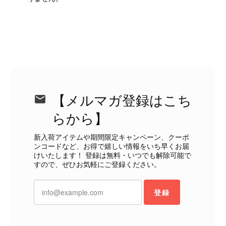
いましたら、ぜひよろしくお願いいた
します。 VintageShop solo
CELINE セリーヌ ブレスレット シルバー トリオンフ ホースビット SILVER925 vintage ヴィンテージ オールド 7f8hjn
2026/08/05
【メルマガ登録はこち
らから】
新入荷アイテムや期間限定キャンペーン、クーポ
ンコードなど、お得で嬉しい情報をいち早くお届
CELINE セリーヌ ショルダーバッグ ブラック ガンチーニ レザー 2way vintage ヴィンテージ オールド nifgs8
けいたします！ 登録は無料・いつでも解除可能で
2026/08/01
すので、ぜひお気軽にご登録ください。
外装内装ともにAランクの商品を購入しました。 しかし、実際に
登録
届いた商品は、写真には写っていない内側の蛇腹部分と全面ポケ
ットにカビがびっしりと生えていました。 とてもAランクとは思
えない状態で、見た瞬間に気持ち悪さを感じ、とても使用できる