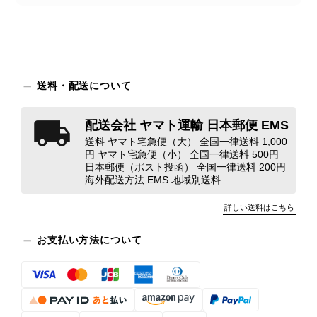
状態ではありません。 ヴィンテージ品であることは理解してお
り、多少の経年劣化は承知のうえで購入しています。 しかし、こ
のような状態であれば、商品説明や掲載写真で事前に明記してい
ただくべきだと思います。 実は以前こちらで購入した際にも、写
真には写っていない内側部分に目立つ汚れがありました。 そのと
きはたまたまだと思っていましたが、今回も掲載内容だけでは判
送料・配送について
断できない状態の商品が届きとても残念です。 決して安い買い物
ではなかったため、ショックも大きかったです。 私は今後こちら
配送会社 ヤマト運輸 日本郵便 EMS
で購入することはないですが、同じような思いをする購入者が出
送料 ヤマト宅急便（大） 全国一律送料 1,000
ないよう、商品の状態をより正確に記載し、見えない部分も含め
円 ヤマト宅急便（小） 全国一律送料 500円
て写真や説明で分かるよう改善していただきたいです。
日本郵便（ポスト投函） 全国一律送料 200円
海外配送方法 EMS 地域別送料
この度は、楽しみにお待ちいただいた
詳しい送料はこちら
商品で、衛生面へのご不安を含め、残
念な思いをおかけしましたこと、心よ
お支払い方法について
りお詫び申し上げます。お受け取りに
なった際のお気持ちを思うと、大変心
苦しく感じております。 今回の商品
につきましては、当店よりご連絡のう
え、返品・返金を含め、責任をもって