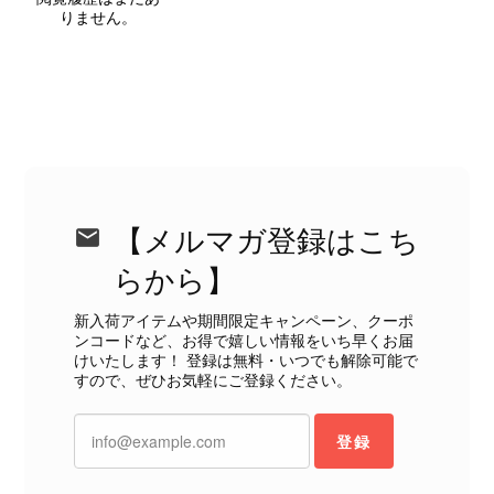
届いた商品は、写真には写っていない内側の蛇腹部分と全面ポケ
りません。
ットにカビがびっしりと生えていました。 とてもAランクとは思
えない状態で、見た瞬間に気持ち悪さを感じ、とても使用できる
状態ではありません。 ヴィンテージ品であることは理解してお
り、多少の経年劣化は承知のうえで購入しています。 しかし、こ
のような状態であれば、商品説明や掲載写真で事前に明記してい
ただくべきだと思います。 実は以前こちらで購入した際にも、写
真には写っていない内側部分に目立つ汚れがありました。 そのと
きはたまたまだと思っていましたが、今回も掲載内容だけでは判
断できない状態の商品が届きとても残念です。 決して安い買い物
【メルマガ登録はこち
ではなかったため、ショックも大きかったです。 私は今後こちら
らから】
で購入することはないですが、同じような思いをする購入者が出
ないよう、商品の状態をより正確に記載し、見えない部分も含め
新入荷アイテムや期間限定キャンペーン、クーポ
て写真や説明で分かるよう改善していただきたいです。
ンコードなど、お得で嬉しい情報をいち早くお届
けいたします！ 登録は無料・いつでも解除可能で
すので、ぜひお気軽にご登録ください。
この度は、楽しみにお待ちいただいた
商品で、衛生面へのご不安を含め、残
登録
念な思いをおかけしましたこと、心よ
りお詫び申し上げます。お受け取りに
なった際のお気持ちを思うと、大変心