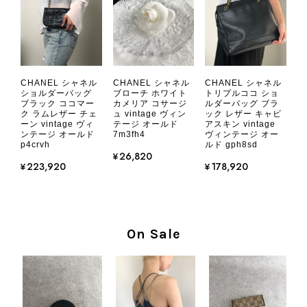
CHANEL シャネル 財布 ブラック ココマーク レザー キャビアスキン 長財布 vintage ヴィンテージ オールド cvjxwf
CHANEL シャネル
CHANEL シャネル
CHANEL シャネル
2026/08/05
ショルダーバッグ
ブローチ ホワイト
トリプルココ ショ
ブラック ココマー
カメリア コサージ
ルダーバッグ ブラ
ク ラムレザー チェ
ュ vintage ヴィン
ック レザー キャビ
ーン vintage ヴィ
テージ オールド
アスキン vintage
とても気に入りました、目立たないシャネルのロゴがとてもいい
ンテージ オールド
7m3fh4
ヴィンテージ オー
です
p4crvh
ルド gph8sd
¥26,820
¥223,920
¥178,920
この度はご購入いただき、そして素敵
なレビューをありがとうございます。
商品を無事にお受け取りいただき、気
に入っていただけたとのこと、大変安
On Sale
心いたしました。 また、商品からヴ
ィンテージならではの上品な魅力を感
じていただけたようで、スタッフ一同
大変励みになります！ ぜひこれから
末永くご愛用いただけましたら幸いで