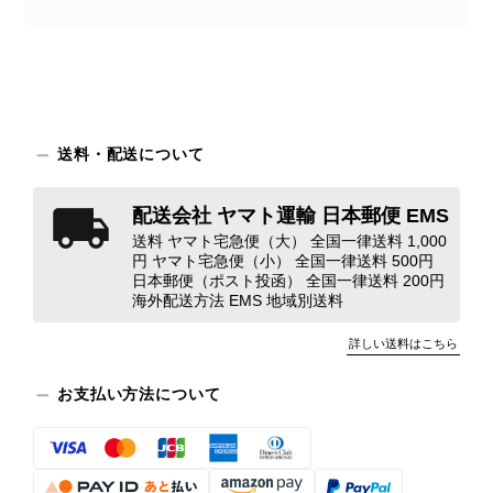
苦しく感じております。 今回の商品
につきましては、当店よりご連絡のう
え、返品・返金を含め、責任をもって
対応してまいります。 バッグは、外
装と内装をそれぞれ確認し、個別にラ
ンクを表示しております。これは、外
送料・配送について
観の印象だけで商品の状態全体を判断
しないためです。また、確認できた汚
配送会社 ヤマト運輸 日本郵便 EMS
れやダメージは、写真や商品説明に反
映しております。 ご不快な思いをさ
送料 ヤマト宅急便（大） 全国一律送料 1,000
円 ヤマト宅急便（小） 全国一律送料 500円
れた中で、率直なご意見をお寄せいた
日本郵便（ポスト投函） 全国一律送料 200円
だきましたことに感謝申し上げます。
海外配送方法 EMS 地域別送料
今回のご指摘を重く受け止め、まずは
商品の状態を丁寧に確認させていただ
詳しい送料はこちら
きます。 掲載内容では分からない状
態が確認された場合には、当店の検品
お支払い方法について
時の見落としとして真摯に受け止め、
検品方法と状態の伝え方を改めて見直
し、全スタッフで共有してまいりま
す。 オンラインでも安心して商品を