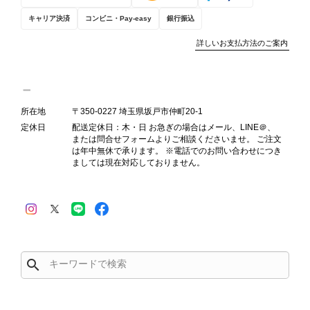
お選びいただけるよう、より正確な状
キャリア決済
コンビニ・Pay-easy
銀行振込
態確認とご案内に努めてまいります。
詳しいお支払方法のご案内
Salvatore Ferragamo サルヴァトーレ フェラガモ ショルダーバッグ ブラウン ガンチーニ スエード ワンショルダーバッグ vintage ヴィンテージ オールド dgh7fy
所在地
〒350-0227 埼玉県坂戸市仲町20-1
2026/07/30
定休日
配送定休日：木・日 お急ぎの場合はメール、LINE＠、
または問合せフォームよりご相談くださいませ。 ご注文
は年中無休で承ります。 ※電話でのお問い合わせにつき
商品が直ぐに届きました。思った以上に素敵なお品でした。また
ましては現在対応しておりません。
ご縁が有りましたら宜しくお願い致します。
この度はご購入いただき、そして素敵
なレビューをありがとうございます。
商品を無事にお受け取りいただき、ま
た迅速にお届けできたとのこと、大変
search
安心いたしました！ さらに、「思っ
た以上に素敵なお品でした」とのお言
葉をいただき、スタッフ一同とても嬉