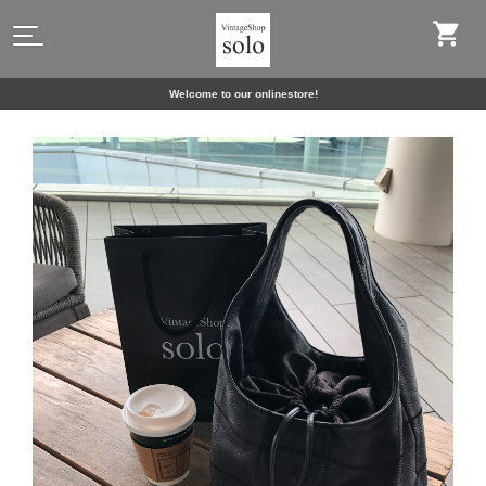
Welcome to our onlinestore!