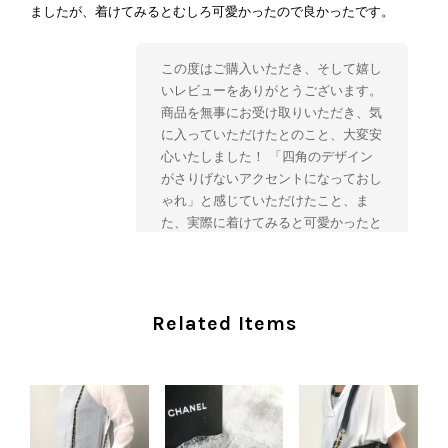
ましたが、着けてみるとむしろ可愛かったので良かったです。
この度はご購入いただき、そして嬉し
いレビューをありがとうございます。
商品を無事にお受け取りいただき、気
に入っていただけたとのこと、大変安
心いたしました！ 「四角のデザイン
がさりげないアクセントになっておし
ゃれ」と感じていただけたこと、ま
た、実際に着けてみると可愛かったと
のおっしゃっていただけて、スタッフ
一同とても嬉しく拝見いたしました。
ヴィンテージならではの存在感と魅力
を楽しみながら、ぜひこれから末永く
Related Items
ご愛用いただけましたら幸いです。
また気になる商品やご不明な点などご
ざいましたら、いつでもお気軽にご相
談ください。 またご縁がございまし
たら、ぜひよろしくお願いいたしま
す。 VintageShop solo