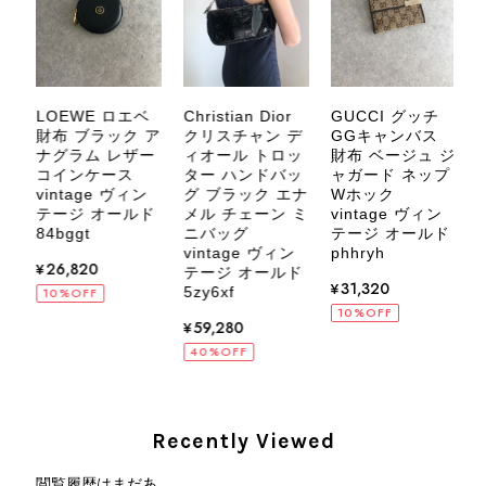
す。 また気になる商品やご不明な点
などございましたら、いつでもお気軽
にご相談ください。 またご縁がござ
いましたら、ぜひよろしくお願いいた
します。 VintageShop solo
LOEWE ロエベ
Christian Dior
GUCCI グッチ
財布 ブラック ア
クリスチャン デ
GGキャンバス
ナグラム レザー
ィオール トロッ
財布 ベージュ ジ
ー
コインケース
ター ハンドバッ
ャガード ネップ
ィ
vintage ヴィン
グ ブラック エナ
Wホック
ル
テージ オールド
メル チェーン ミ
vintage ヴィン
ッ
CELINE セリーヌ ブレスレット シルバー トリオンフ ホースビット SILVER925 vintage ヴィンテージ オールド 7f8hjn
84bggt
ニバッグ
テージ オールド
2026/08/05
vintage ヴィン
phhryh
ル
¥26,820
テージ オールド
¥31,320
5zy6xf
10%OFF
10%OFF
¥59,280
40%OFF
CELINE セリーヌ ショルダーバッグ ブラック ガンチーニ レザー 2way vintage ヴィンテージ オールド nifgs8
2026/08/01
Recently Viewed
外装内装ともにAランクの商品を購入しました。 しかし、実際に
閲覧履歴はまだあ