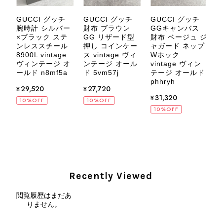
いましたら、ぜひよろしくお願いいた
します。 VintageShop solo
GUCCI グッチ
GUCCI グッチ
GUCCI グッチ
財布 ブラウン
GGキャンバス
腕時計 シルバー
腕
GG リザード型
財布 ベージュ ジ
×ブラック ステ
押し コインケー
ャガード ネップ
ンレススチール
カ
ス vintage ヴィ
Wホック
v
8900L vintage
ス
ンテージ オール
vintage ヴィン
ヴィンテージ オ
CELINE セリーヌ ブレスレット シルバー トリオンフ ホースビット SILVER925 vintage ヴィンテージ オールド 7f8hjn
ォ
ド 5vm57j
テージ オールド
8
ールド n8mf5a
2026/08/05
phhryh
¥27,720
¥29,520
e
¥31,320
オ
10%OFF
10%OFF
10%OFF
CELINE セリーヌ ショルダーバッグ ブラック ガンチーニ レザー 2way vintage ヴィンテージ オールド nifgs8
2026/08/01
Recently Viewed
外装内装ともにAランクの商品を購入しました。 しかし、実際に
届いた商品は、写真には写っていない内側の蛇腹部分と全面ポケ
閲覧履歴はまだあ
りません。
ットにカビがびっしりと生えていました。 とてもAランクとは思
えない状態で、見た瞬間に気持ち悪さを感じ、とても使用できる