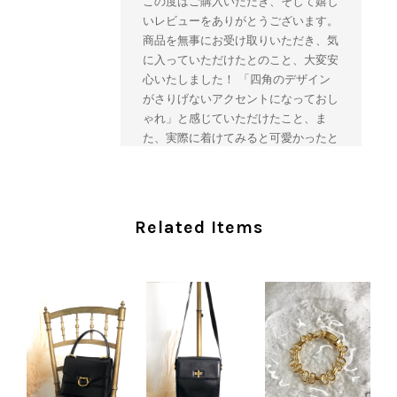
この度はご購入いただき、そして嬉し
いレビューをありがとうございます。
商品を無事にお受け取りいただき、気
に入っていただけたとのこと、大変安
心いたしました！ 「四角のデザイン
がさりげないアクセントになっておし
ゃれ」と感じていただけたこと、ま
た、実際に着けてみると可愛かったと
のおっしゃっていただけて、スタッフ
一同とても嬉しく拝見いたしました。
ヴィンテージならではの存在感と魅力
を楽しみながら、ぜひこれから末永く
Related Items
ご愛用いただけましたら幸いです。
また気になる商品やご不明な点などご
ざいましたら、いつでもお気軽にご相
談ください。 またご縁がございまし
たら、ぜひよろしくお願いいたしま
す。 VintageShop solo