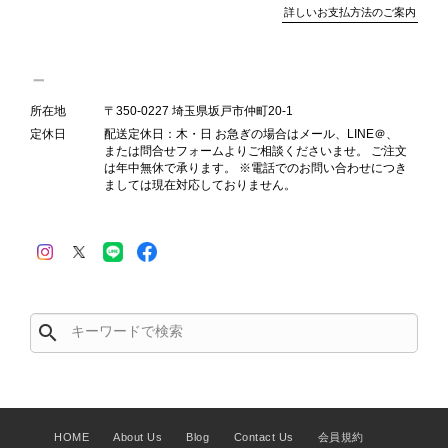
詳しいお支払方法のご案内
Salvatore Ferragamo サルヴァトーレ フェラガモ ショルダーバッグ ブラウン ガンチーニ スエード ワンショルダーバッグ vintage ヴィンテージ オールド dgh7fy
2026/07/30
所在地
〒350-0227 埼玉県坂戸市仲町20-1
定休日
配送定休日：木・日 お急ぎの場合はメール、LINE＠、
または問合せフォームよりご相談くださいませ。 ご注文
商品が直ぐに届きました。思った以上に素敵なお品でした。また
は年中無休で承ります。 ※電話でのお問い合わせにつき
ご縁が有りましたら宜しくお願い致します。
ましては現在対応しておりません。
この度はご購入いただき、そして素敵
なレビューをありがとうございます。
商品を無事にお受け取りいただき、ま
た迅速にお届けできたとのこと、大変
安心いたしました！ さらに、「思っ
search
た以上に素敵なお品でした」とのお言
葉をいただき、スタッフ一同とても嬉
しく、何よりの励みになります。 ぜ
ひこちらの商品を末永くご愛用いただ
けましたら幸いです。 また気になる
HOME
About Us
Blog
Contact Us
会員規約