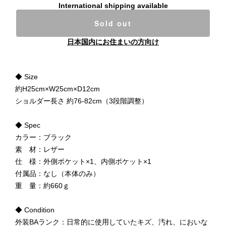
International shipping available
Sold out
日本国内にお住まいの方向け
◆ Size
約H25cm×W25cm×D12cm
ショルダー長さ 約76-82cm（3段階調整）
◆ Spec
カラー：ブラック
素 材：レザー
仕 様：外側ポケット×1、内側ポケット×1
付属品：なし（本体のみ）
重 量：約660ｇ
◆ Condition
外装BAランク：日常的に使用していたキズ、汚れ、においな