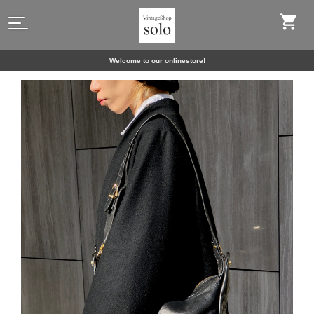
Welcome to our onlinestore!