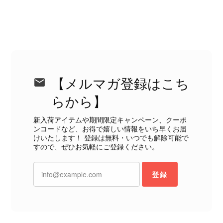
状態ではありません。 ヴィンテージ品であることは理解してお
り、多少の経年劣化は承知のうえで購入しています。 しかし、こ
のような状態であれば、商品説明や掲載写真で事前に明記してい
ただくべきだと思います。 実は以前こちらで購入した際にも、写
真には写っていない内側部分に目立つ汚れがありました。 そのと
きはたまたまだと思っていましたが、今回も掲載内容だけでは判
断できない状態の商品が届きとても残念です。 決して安い買い物
【メルマガ登録はこち
ではなかったため、ショックも大きかったです。 私は今後こちら
で購入することはないですが、同じような思いをする購入者が出
らから】
ないよう、商品の状態をより正確に記載し、見えない部分も含め
て写真や説明で分かるよう改善していただきたいです。
新入荷アイテムや期間限定キャンペーン、クーポ
ンコードなど、お得で嬉しい情報をいち早くお届
けいたします！ 登録は無料・いつでも解除可能で
この度は、楽しみにお待ちいただいた
すので、ぜひお気軽にご登録ください。
商品で、衛生面へのご不安を含め、残
念な思いをおかけしましたこと、心よ
登録
りお詫び申し上げます。お受け取りに
なった際のお気持ちを思うと、大変心
苦しく感じております。 今回の商品
につきましては、当店よりご連絡のう
え、返品・返金を含め、責任をもって