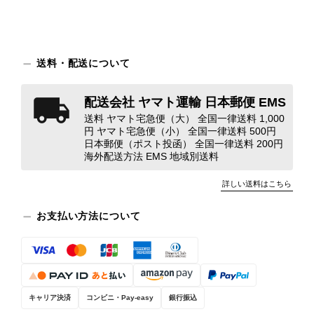
対応してまいります。 バッグは、外
装と内装をそれぞれ確認し、個別にラ
ンクを表示しております。これは、外
観の印象だけで商品の状態全体を判断
送料・配送について
しないためです。また、確認できた汚
れやダメージは、写真や商品説明に反
配送会社 ヤマト運輸 日本郵便 EMS
映しております。 ご不快な思いをさ
送料 ヤマト宅急便（大） 全国一律送料 1,000
れた中で、率直なご意見をお寄せいた
円 ヤマト宅急便（小） 全国一律送料 500円
だきましたことに感謝申し上げます。
日本郵便（ポスト投函） 全国一律送料 200円
今回のご指摘を重く受け止め、まずは
海外配送方法 EMS 地域別送料
商品の状態を丁寧に確認させていただ
きます。 掲載内容では分からない状
詳しい送料はこちら
態が確認された場合には、当店の検品
時の見落としとして真摯に受け止め、
お支払い方法について
検品方法と状態の伝え方を改めて見直
し、全スタッフで共有してまいりま
す。 オンラインでも安心して商品を
お選びいただけるよう、より正確な状
態確認とご案内に努めてまいります。
キャリア決済
コンビニ・Pay-easy
銀行振込