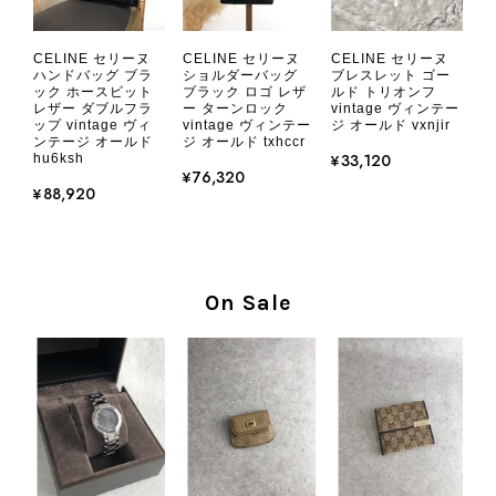
CHANEL シャネル 財布 ブラック ココマーク レザー キャビアスキン 長財布 vintage ヴィンテージ オールド cvjxwf
CELINE セリーヌ
CELINE セリーヌ
CELINE セリーヌ
2026/08/05
ハンドバッグ ブラ
ショルダーバッグ
ブレスレット ゴー
ック ホースビット
ブラック ロゴ レザ
ルド トリオンフ
レザー ダブルフラ
ー ターンロック
vintage ヴィンテー
ップ vintage ヴィ
vintage ヴィンテー
ジ オールド vxnjir
とても気に入りました、目立たないシャネルのロゴがとてもいい
ンテージ オールド
ジ オールド txhccr
です
¥33,120
hu6ksh
¥76,320
¥88,920
この度はご購入いただき、そして素敵
なレビューをありがとうございます。
商品を無事にお受け取りいただき、気
に入っていただけたとのこと、大変安
On Sale
心いたしました。 また、商品からヴ
ィンテージならではの上品な魅力を感
じていただけたようで、スタッフ一同
大変励みになります！ ぜひこれから
末永くご愛用いただけましたら幸いで
す。 また気になる商品やご不明な点
などございましたら、いつでもお気軽
にご相談ください。 またご縁がござ