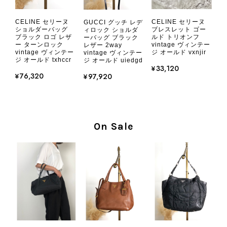
CHANEL シャネル 財布 ブラック ココマーク レザー キャビアスキン 長財布 vintage ヴィンテージ オールド cvjxwf
CELINE セリーヌ
CELINE セリーヌ
GUCCI グッチ レデ
2026/08/05
ショルダーバッグ
ブレスレット ゴー
ィロック ショルダ
ブラック ロゴ レザ
ルド トリオンフ
ーバッグ ブラック
ー ターンロック
vintage ヴィンテー
レザー 2way
vintage ヴィンテー
ジ オールド vxnjir
vintage ヴィンテー
とても気に入りました、目立たないシャネルのロゴがとてもいい
ジ オールド txhccr
ジ オールド uiedgd
です
¥33,120
¥76,320
¥97,920
この度はご購入いただき、そして素敵
なレビューをありがとうございます。
商品を無事にお受け取りいただき、気
On Sale
に入っていただけたとのこと、大変安
心いたしました。 また、商品からヴ
ィンテージならではの上品な魅力を感
じていただけたようで、スタッフ一同
大変励みになります！ ぜひこれから
末永くご愛用いただけましたら幸いで
す。 また気になる商品やご不明な点
などございましたら、いつでもお気軽
にご相談ください。 またご縁がござ