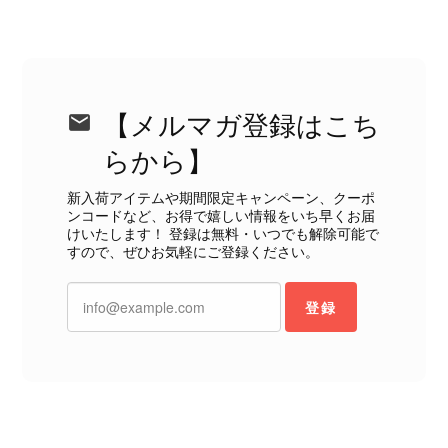
状態ではありません。 ヴィンテージ品であることは理解してお
り、多少の経年劣化は承知のうえで購入しています。 しかし、こ
のような状態であれば、商品説明や掲載写真で事前に明記してい
ただくべきだと思います。 実は以前こちらで購入した際にも、写
真には写っていない内側部分に目立つ汚れがありました。 そのと
きはたまたまだと思っていましたが、今回も掲載内容だけでは判
【メルマガ登録はこち
断できない状態の商品が届きとても残念です。 決して安い買い物
らから】
ではなかったため、ショックも大きかったです。 私は今後こちら
で購入することはないですが、同じような思いをする購入者が出
新入荷アイテムや期間限定キャンペーン、クーポ
ないよう、商品の状態をより正確に記載し、見えない部分も含め
ンコードなど、お得で嬉しい情報をいち早くお届
て写真や説明で分かるよう改善していただきたいです。
けいたします！ 登録は無料・いつでも解除可能で
すので、ぜひお気軽にご登録ください。
この度は、楽しみにお待ちいただいた
商品で、衛生面へのご不安を含め、残
登録
念な思いをおかけしましたこと、心よ
りお詫び申し上げます。お受け取りに
なった際のお気持ちを思うと、大変心
苦しく感じております。 今回の商品
につきましては、当店よりご連絡のう
え、返品・返金を含め、責任をもって