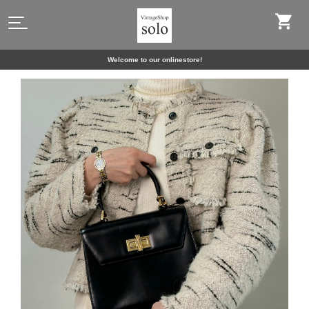
Welcome to our onlinestore!