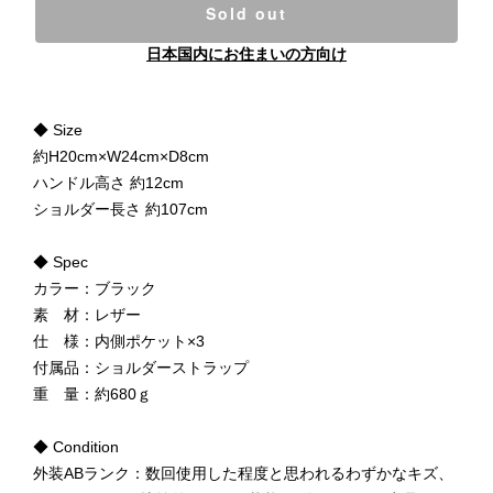
Sold out
日本国内にお住まいの方向け
◆ Size
約H20cm×W24cm×D8cm
ハンドル高さ 約12cm
ショルダー長さ 約107cm
◆ Spec
カラー：ブラック
素 材：レザー
仕 様：内側ポケット×3
付属品：ショルダーストラップ
重 量：約680ｇ
◆ Condition
外装ABランク：数回使用した程度と思われるわずかなキズ、