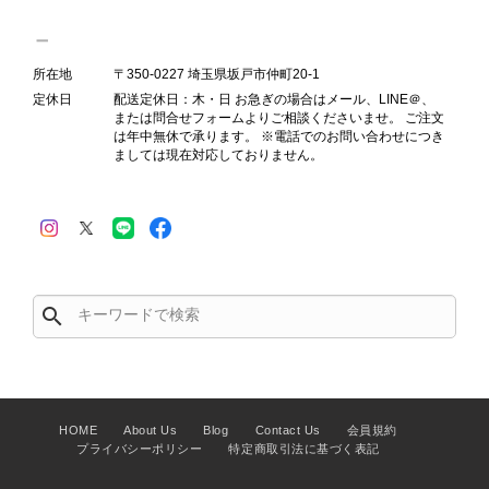
Salvatore Ferragamo サルヴァトーレ フェラガモ ショルダーバッグ ブラウン ガンチーニ スエード ワンショルダーバッグ vintage ヴィンテージ オールド dgh7fy
所在地
〒350-0227 埼玉県坂戸市仲町20-1
2026/07/30
定休日
配送定休日：木・日 お急ぎの場合はメール、LINE＠、
または問合せフォームよりご相談くださいませ。 ご注文
は年中無休で承ります。 ※電話でのお問い合わせにつき
商品が直ぐに届きました。思った以上に素敵なお品でした。また
ましては現在対応しておりません。
ご縁が有りましたら宜しくお願い致します。
この度はご購入いただき、そして素敵
なレビューをありがとうございます。
商品を無事にお受け取りいただき、ま
search
た迅速にお届けできたとのこと、大変
安心いたしました！ さらに、「思っ
た以上に素敵なお品でした」とのお言
葉をいただき、スタッフ一同とても嬉
しく、何よりの励みになります。 ぜ
HOME
About Us
Blog
Contact Us
会員規約
ひこちらの商品を末永くご愛用いただ
プライバシーポリシー
特定商取引法に基づく表記
けましたら幸いです。 また気になる
商品やご不明な点などございました