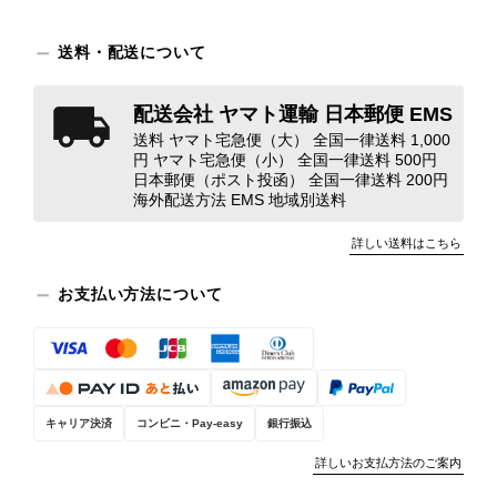
対応してまいります。 バッグは、外
装と内装をそれぞれ確認し、個別にラ
送料・配送について
ンクを表示しております。これは、外
観の印象だけで商品の状態全体を判断
しないためです。また、確認できた汚
配送会社 ヤマト運輸 日本郵便 EMS
れやダメージは、写真や商品説明に反
送料 ヤマト宅急便（大） 全国一律送料 1,000
映しております。 ご不快な思いをさ
円 ヤマト宅急便（小） 全国一律送料 500円
れた中で、率直なご意見をお寄せいた
日本郵便（ポスト投函） 全国一律送料 200円
海外配送方法 EMS 地域別送料
だきましたことに感謝申し上げます。
今回のご指摘を重く受け止め、まずは
詳しい送料はこちら
商品の状態を丁寧に確認させていただ
きます。 掲載内容では分からない状
お支払い方法について
態が確認された場合には、当店の検品
時の見落としとして真摯に受け止め、
検品方法と状態の伝え方を改めて見直
し、全スタッフで共有してまいりま
す。 オンラインでも安心して商品を
お選びいただけるよう、より正確な状
キャリア決済
コンビニ・Pay-easy
銀行振込
態確認とご案内に努めてまいります。
詳しいお支払方法のご案内