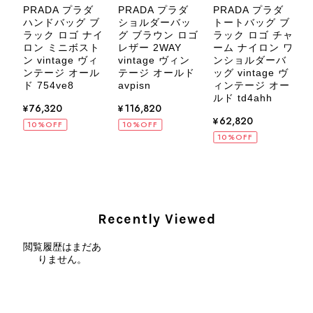
いましたら、ぜひよろしくお願いいた
PRADA プラダ
PRADA プラダ
PRADA プラダ
します。 VintageShop solo
ハンドバッグ ブ
ショルダーバッ
トートバッグ ブ
ブ
ラック ロゴ ナイ
グ ブラウン ロゴ
ラック ロゴ チャ
ー
ロン ミニボスト
レザー 2WAY
ーム ナイロン ワ
ト
ン vintage ヴィ
vintage ヴィン
ンショルダーバ
ヴ
ンテージ オール
テージ オールド
ッグ vintage ヴ
ー
ド 754ve8
avpisn
ィンテージ オー
CELINE セリーヌ ブレスレット シルバー トリオンフ ホースビット SILVER925 vintage ヴィンテージ オールド 7f8hjn
ルド td4ahh
v
¥76,320
¥116,820
2026/08/05
¥62,820
d
10%OFF
10%OFF
10%OFF
CELINE セリーヌ ショルダーバッグ ブラック ガンチーニ レザー 2way vintage ヴィンテージ オールド nifgs8
2026/08/01
Recently Viewed
閲覧履歴はまだあ
外装内装ともにAランクの商品を購入しました。 しかし、実際に
りません。
届いた商品は、写真には写っていない内側の蛇腹部分と全面ポケ
ットにカビがびっしりと生えていました。 とてもAランクとは思
えない状態で、見た瞬間に気持ち悪さを感じ、とても使用できる