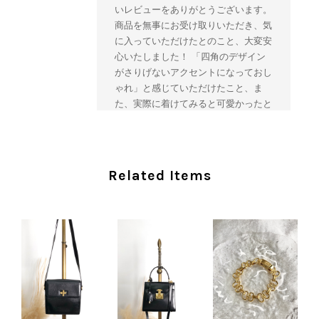
いレビューをありがとうございます。
商品を無事にお受け取りいただき、気
に入っていただけたとのこと、大変安
心いたしました！ 「四角のデザイン
がさりげないアクセントになっておし
ゃれ」と感じていただけたこと、ま
た、実際に着けてみると可愛かったと
のおっしゃっていただけて、スタッフ
一同とても嬉しく拝見いたしました。
ヴィンテージならではの存在感と魅力
を楽しみながら、ぜひこれから末永く
Related Items
ご愛用いただけましたら幸いです。
また気になる商品やご不明な点などご
ざいましたら、いつでもお気軽にご相
談ください。 またご縁がございまし
たら、ぜひよろしくお願いいたしま
す。 VintageShop solo