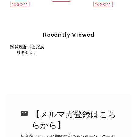
10%OFF
10%OFF
CELINE セリーヌ ショルダーバッグ ブラック ガンチーニ レザー 2way vintage ヴィンテージ オールド nifgs8
2026/08/01
Recently Viewed
閲覧履歴はまだあ
外装内装ともにAランクの商品を購入しました。 しかし、実際に
りません。
届いた商品は、写真には写っていない内側の蛇腹部分と全面ポケ
ットにカビがびっしりと生えていました。 とてもAランクとは思
えない状態で、見た瞬間に気持ち悪さを感じ、とても使用できる
状態ではありません。 ヴィンテージ品であることは理解してお
り、多少の経年劣化は承知のうえで購入しています。 しかし、こ
のような状態であれば、商品説明や掲載写真で事前に明記してい
ただくべきだと思います。 実は以前こちらで購入した際にも、写
真には写っていない内側部分に目立つ汚れがありました。 そのと
きはたまたまだと思っていましたが、今回も掲載内容だけでは判
【メルマガ登録はこち
断できない状態の商品が届きとても残念です。 決して安い買い物
らから】
ではなかったため、ショックも大きかったです。 私は今後こちら
で購入することはないですが、同じような思いをする購入者が出
新入荷アイテムや期間限定キャンペーン、クーポ