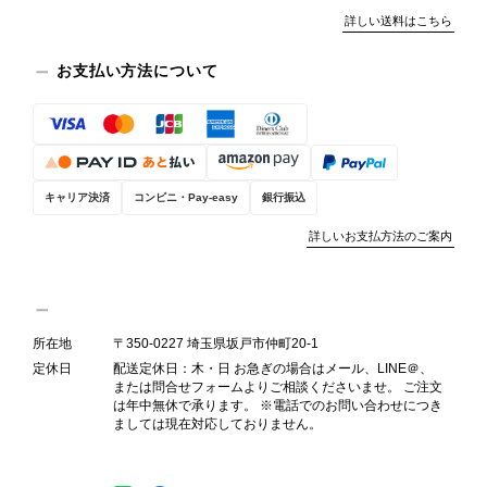
今回のご指摘を重く受け止め、まずは
詳しい送料はこちら
商品の状態を丁寧に確認させていただ
きます。 掲載内容では分からない状
お支払い方法について
態が確認された場合には、当店の検品
時の見落としとして真摯に受け止め、
検品方法と状態の伝え方を改めて見直
し、全スタッフで共有してまいりま
す。 オンラインでも安心して商品を
お選びいただけるよう、より正確な状
キャリア決済
コンビニ・Pay-easy
銀行振込
態確認とご案内に努めてまいります。
詳しいお支払方法のご案内
所在地
〒350-0227 埼玉県坂戸市仲町20-1
Salvatore Ferragamo サルヴァトーレ フェラガモ ショルダーバッグ ブラウン ガンチーニ スエード ワンショルダーバッグ vintage ヴィンテージ オールド dgh7fy
2026/07/30
定休日
配送定休日：木・日 お急ぎの場合はメール、LINE＠、
または問合せフォームよりご相談くださいませ。 ご注文
は年中無休で承ります。 ※電話でのお問い合わせにつき
ましては現在対応しておりません。
商品が直ぐに届きました。思った以上に素敵なお品でした。また
ご縁が有りましたら宜しくお願い致します。