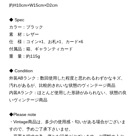
約H10cm×W15cm×D2cm
◆ Spec
カラー：ブラック
素 材：レザー
仕 様：コイン×1、お札×1、カード×6
付属品：箱、ギャランティカード
重 量：約115g
◆ Condition
外装ABランク：数回使用した程度と思われるわずかなキズ、
汚れがあるが、比較的きれいな状態のヴィンテージ商品
内装Aランク：ほとんど使用した形跡がみられない、状態の良
いヴィンテージ商品
◆Please note
・Vintage商品は、多少の使用感・匂いがある場合がございま
すので、予めご了承下さいませ。