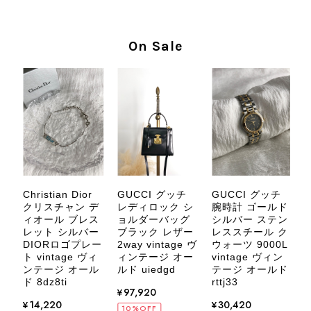
なレビューをありがとうございます。
商品を無事にお受け取りいただき、気
に入っていただけたとのこと、大変安
On Sale
心いたしました。 また、商品からヴ
ィンテージならではの上品な魅力を感
じていただけたようで、スタッフ一同
大変励みになります！ ぜひこれから
末永くご愛用いただけましたら幸いで
す。 また気になる商品やご不明な点
などございましたら、いつでもお気軽
にご相談ください。 またご縁がござ
いましたら、ぜひよろしくお願いいた
します。 VintageShop solo
ィ
GUCCI グッチ
C
Christian Dior
GUCCI グッチ
ン
腕時計 ゴールド
クリスチャン デ
レディロック シ
レ
シルバー ステン
ィオール ブレス
ョルダーバッグ
レススチール ク
レット シルバー
ブラック レザー
ウォーツ 9000L
DIORロゴプレー
2way vintage ヴ
ド
vintage ヴィン
ト vintage ヴィ
ィンテージ オー
CELINE セリーヌ ブレスレット シルバー トリオンフ ホースビット SILVER925 vintage ヴィンテージ オールド 7f8hjn
テージ オールド
プ
ンテージ オール
ルド uiedgd
2026/08/05
rttj33
ド 8dz8ti
¥97,920
ド
¥30,420
¥14,220
10%OFF