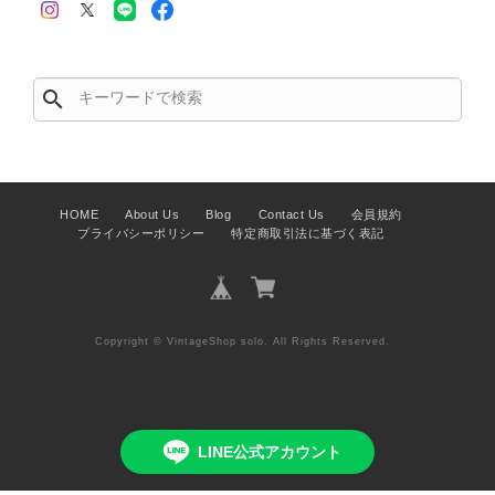
この度はご購入いただき、そして素敵
なレビューをありがとうございます。
商品を無事にお受け取りいただき、ま
search
た迅速にお届けできたとのこと、大変
安心いたしました！ さらに、「思っ
た以上に素敵なお品でした」とのお言
葉をいただき、スタッフ一同とても嬉
しく、何よりの励みになります。 ぜ
HOME
About Us
Blog
Contact Us
会員規約
ひこちらの商品を末永くご愛用いただ
プライバシーポリシー
特定商取引法に基づく表記
けましたら幸いです。 また気になる
商品やご不明な点などございました
ら、いつでもお気軽にご相談くださ
い。 またご縁がございましたら、ぜ
ひよろしくお願いいたします。
Copyright © VintageShop solo. All Rights Reserved.
VintageShop solo
LINE公式アカウント
PRADA プラダ VITELLO PHENIX ショルダーバッグ ブラウン ロゴ レザー 2WAY BL0805 vintage ヴィンテージ オールド 2rpjby