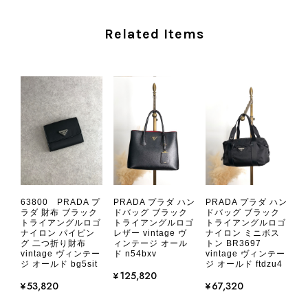
ヴィンテージならではの存在感と魅力
を楽しみながら、ぜひこれから末永く
Related Items
ご愛用いただけましたら幸いです。
また気になる商品やご不明な点などご
ざいましたら、いつでもお気軽にご相
談ください。 またご縁がございまし
たら、ぜひよろしくお願いいたしま
す。 VintageShop solo
CHANEL シャネル 財布 ブラック ココマーク レザー キャビアスキン 長財布 vintage ヴィンテージ オールド cvjxwf
63800 PRADA プ
PRADA プラダ ハン
PRADA プラダ ハン
2026/08/05
ラダ 財布 ブラック
ドバッグ ブラック
ドバッグ ブラック
トライアングルロゴ
トライアングルロゴ
トライアングルロゴ
ナイロン パイピン
レザー vintage ヴ
ナイロン ミニボス
グ 二つ折り財布
ィンテージ オール
トン BR3697
とても気に入りました、目立たないシャネルのロゴがとてもいい
vintage ヴィンテー
ド n54bxv
vintage ヴィンテー
です
ジ オールド bg5sit
ジ オールド ftdzu4
¥125,820
¥53,820
¥67,320
この度はご購入いただき、そして素敵