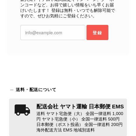
ないよう、商品の状態をより正確に記載し、見えない部分も含め
ンコードなど、お得で嬉しい情報をいち早くお届
て写真や説明で分かるよう改善していただきたいです。
けいたします！ 登録は無料・いつでも解除可能で
すので、ぜひお気軽にご登録ください。
この度は、楽しみにお待ちいただいた
商品で、衛生面へのご不安を含め、残
登録
念な思いをおかけしましたこと、心よ
りお詫び申し上げます。お受け取りに
なった際のお気持ちを思うと、大変心
苦しく感じております。 今回の商品
につきましては、当店よりご連絡のう
え、返品・返金を含め、責任をもって
対応してまいります。 バッグは、外
装と内装をそれぞれ確認し、個別にラ
送料・配送について
ンクを表示しております。これは、外
観の印象だけで商品の状態全体を判断
しないためです。また、確認できた汚
配送会社 ヤマト運輸 日本郵便 EMS
れやダメージは、写真や商品説明に反
送料 ヤマト宅急便（大） 全国一律送料 1,000
映しております。 ご不快な思いをさ
円 ヤマト宅急便（小） 全国一律送料 500円
日本郵便（ポスト投函） 全国一律送料 200円
れた中で、率直なご意見をお寄せいた
海外配送方法 EMS 地域別送料
だきましたことに感謝申し上げます。