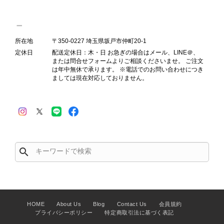
ンクを表示しております。これは、外
観の印象だけで商品の状態全体を判断
しないためです。また、確認できた汚
れやダメージは、写真や商品説明に反
所在地
〒350-0227 埼玉県坂戸市仲町20-1
映しております。 ご不快な思いをさ
定休日
配送定休日：木・日 お急ぎの場合はメール、LINE＠、
れた中で、率直なご意見をお寄せいた
または問合せフォームよりご相談くださいませ。 ご注文
は年中無休で承ります。 ※電話でのお問い合わせにつき
だきましたことに感謝申し上げます。
ましては現在対応しておりません。
今回のご指摘を重く受け止め、まずは
商品の状態を丁寧に確認させていただ
きます。 掲載内容では分からない状
態が確認された場合には、当店の検品
時の見落としとして真摯に受け止め、
検品方法と状態の伝え方を改めて見直
し、全スタッフで共有してまいりま
search
す。 オンラインでも安心して商品を
お選びいただけるよう、より正確な状
態確認とご案内に努めてまいります。
HOME
About Us
Blog
Contact Us
会員規約
プライバシーポリシー
特定商取引法に基づく表記