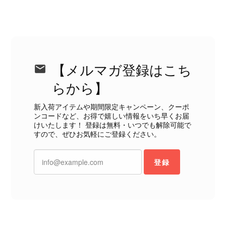
CELINE セリーヌ ブレスレット シルバー トリオンフ ホースビット SILVER925 vintage ヴィンテージ オールド 7f8hjn
2026/08/05
【メルマガ登録はこち
らから】
新入荷アイテムや期間限定キャンペーン、クーポ
ンコードなど、お得で嬉しい情報をいち早くお届
CELINE セリーヌ ショルダーバッグ ブラック ガンチーニ レザー 2way vintage ヴィンテージ オールド nifgs8
けいたします！ 登録は無料・いつでも解除可能で
すので、ぜひお気軽にご登録ください。
2026/08/01
登録
外装内装ともにAランクの商品を購入しました。 しかし、実際に
届いた商品は、写真には写っていない内側の蛇腹部分と全面ポケ
ットにカビがびっしりと生えていました。 とてもAランクとは思
えない状態で、見た瞬間に気持ち悪さを感じ、とても使用できる
状態ではありません。 ヴィンテージ品であることは理解してお
り、多少の経年劣化は承知のうえで購入しています。 しかし、こ