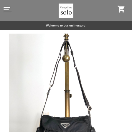
Welcome to our onlinestore!