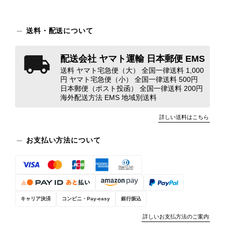
のような状態であれば、商品説明や掲載写真で事前に明記してい
ただくべきだと思います。 実は以前こちらで購入した際にも、写
真には写っていない内側部分に目立つ汚れがありました。 そのと
送料・配送について
きはたまたまだと思っていましたが、今回も掲載内容だけでは判
断できない状態の商品が届きとても残念です。 決して安い買い物
配送会社 ヤマト運輸 日本郵便 EMS
ではなかったため、ショックも大きかったです。 私は今後こちら
で購入することはないですが、同じような思いをする購入者が出
送料 ヤマト宅急便（大） 全国一律送料 1,000
円 ヤマト宅急便（小） 全国一律送料 500円
ないよう、商品の状態をより正確に記載し、見えない部分も含め
日本郵便（ポスト投函） 全国一律送料 200円
て写真や説明で分かるよう改善していただきたいです。
海外配送方法 EMS 地域別送料
詳しい送料はこちら
この度は、楽しみにお待ちいただいた
商品で、衛生面へのご不安を含め、残
お支払い方法について
念な思いをおかけしましたこと、心よ
りお詫び申し上げます。お受け取りに
なった際のお気持ちを思うと、大変心
苦しく感じております。 今回の商品
につきましては、当店よりご連絡のう
え、返品・返金を含め、責任をもって
キャリア決済
コンビニ・Pay-easy
銀行振込
対応してまいります。 バッグは、外
詳しいお支払方法のご案内
装と内装をそれぞれ確認し、個別にラ