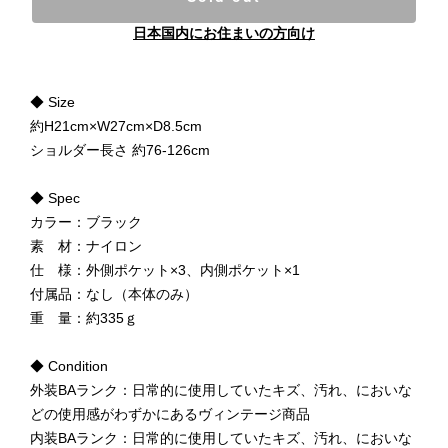
日本国内にお住まいの方向け
◆ Size
約H21cm×W27cm×D8.5cm
ショルダー長さ 約76-126cm
◆ Spec
カラー：ブラック
素 材：ナイロン
仕 様：外側ポケット×3、内側ポケット×1
付属品：なし（本体のみ）
重 量：約335ｇ
◆ Condition
外装BAランク：日常的に使用していたキズ、汚れ、においな
どの使用感がわずかにあるヴィンテージ商品
内装BAランク：日常的に使用していたキズ、汚れ、においな