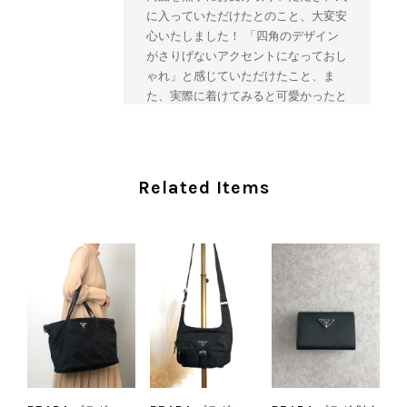
に入っていただけたとのこと、大変安
心いたしました！ 「四角のデザイン
がさりげないアクセントになっておし
ゃれ」と感じていただけたこと、ま
た、実際に着けてみると可愛かったと
のおっしゃっていただけて、スタッフ
一同とても嬉しく拝見いたしました。
ヴィンテージならではの存在感と魅力
を楽しみながら、ぜひこれから末永く
Related Items
ご愛用いただけましたら幸いです。
また気になる商品やご不明な点などご
ざいましたら、いつでもお気軽にご相
談ください。 またご縁がございまし
たら、ぜひよろしくお願いいたしま
す。 VintageShop solo
CHANEL シャネル 財布 ブラック ココマーク レザー キャビアスキン 長財布 vintage ヴィンテージ オールド cvjxwf