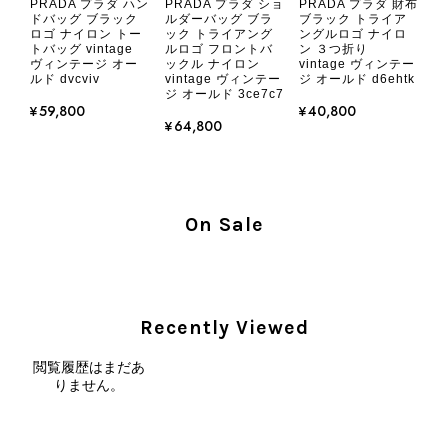
PRADA プラダ ハン
PRADA プラダ ショ
PRADA プラダ 財布
2026/08/05
ドバッグ ブラック
ルダーバッグ ブラ
ブラック トライア
ロゴ ナイロン トー
ック トライアング
ングルロゴ ナイロ
トバッグ vintage
ルロゴ フロントバ
ン ３つ折り
ヴィンテージ オー
ックル ナイロン
vintage ヴィンテー
とても気に入りました、目立たないシャネルのロゴがとてもいい
ルド dvcviv
vintage ヴィンテー
ジ オールド d6ehtk
です
ジ オールド 3ce7c7
¥59,800
¥40,800
¥64,800
この度はご購入いただき、そして素敵
なレビューをありがとうございます。
商品を無事にお受け取りいただき、気
に入っていただけたとのこと、大変安
On Sale
心いたしました。 また、商品からヴ
ィンテージならではの上品な魅力を感
じていただけたようで、スタッフ一同
大変励みになります！ ぜひこれから
末永くご愛用いただけましたら幸いで
Recently Viewed
す。 また気になる商品やご不明な点
などございましたら、いつでもお気軽
閲覧履歴はまだあ
りません。
にご相談ください。 またご縁がござ
いましたら、ぜひよろしくお願いいた
します。 VintageShop solo