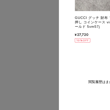
2026/07
s Saint Laurent イヴ・サンローラン 腕
GUCCI グッチ 財布
 シルバー×ブルー コンビカラー ステンレ
押し コインケース vi
ール クウォーツ 5421-H13855
ールド 5vm57j
tage ヴィンテージ オールド uchgez
¥27,720
320
10%OFF
2026/07
OFF
2026/07
閲覧履歴はま
2026/07