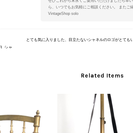
ぜひこれから末永くご愛用いただけましたら幸い
ら、いつでもお気軽にご相談ください。 またご
VintageShop solo
とても気に入りました、目立たないシャネルのロゴがとても
CHANEL シャネル 財布 ブラック ココマーク レザー キャビアスキン 長財布 vintage ヴィンテージ オールド cvjxwf
/05
この度はご購入いただき、そして素敵なレビュー
Related Items
き、気に入っていただけたとのこと、大変安心い
な魅力を感じていただけたようで、スタッフ一同
ましたら幸いです。 また気になる商品やご不明
い。 またご縁がございましたら、ぜひよろしくお願いいた