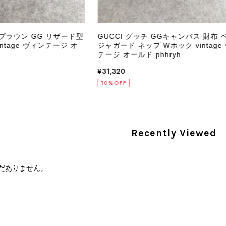
PRADA プラダ VITELLO PHENIX ショルダーバッグ ブラウン ロゴ レザー 2WAY BL0805 vintage ヴィンテージ オールド 2rpjby
/23
 ブラウン GG リザード型
GUCCI グッチ GGキャンバス 財布 
ntage ヴィンテージ オ
ジャガード ネップ Wホック vintage
テージ オールド phhryh
¥31,320
PRADA プラダ 財布 ブラック レザー サフィアーノ vintage ヴィンテージ オールド darw4w
10%OFF
/16
Recently Viewed
CELINE セリーヌ 財布 ブラック ガンチーニ レザー 3つ折り vintage ヴィンテージ オールド 6xspmn
/16
だありません。
本日無事に受け取りました。 今回も想像よりはるかに綺麗な
さり、ありがとうございました。初めて見つけたカラーとデザ
CELINE セリーヌ マカダム ショルダーバッグ ホワイト ホースビット PVC レザー ミニバッグ vintage ヴィンテージ オールド ctjind
/15
で、とても気に入りました！前回のバッグと同様、私の中の一