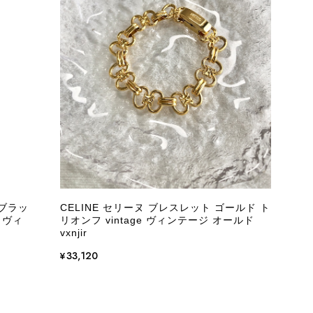
際に届いた商品は、写真には写っていない内側の蛇腹部分と全面ポ
とは思えない状態で、見た瞬間に気持ち悪さを感じ、とても使用で
しており、多少の経年劣化は承知のうえで購入しています。 しか
記していただくべきだと思います。 実は以前こちらで購入した際
た。 そのときはたまたまだと思っていましたが、今回も掲載内容
して安い買い物ではなかったため、ショックも大きかったです。
いをする購入者が出ないよう、商品の状態をより正確に記載し、見
きたいです。
 ブラッ
CELINE セリーヌ ブレスレット ゴールド ト
 ヴィ
リオンフ vintage ヴィンテージ オールド
衛生面へのご不安を含め、残念な思いをおかけしましたこと、
vxnjir
際のお気持ちを思うと、大変心苦しく感じております。 今
え、返品・返金を含め、責任をもって対応してまいります。
¥33,120
にランクを表示しております。これは、外観の印象だけで商品
できた汚れやダメージは、写真や商品説明に反映しておりま
をお寄せいただきましたことに感謝申し上げます。今回のご