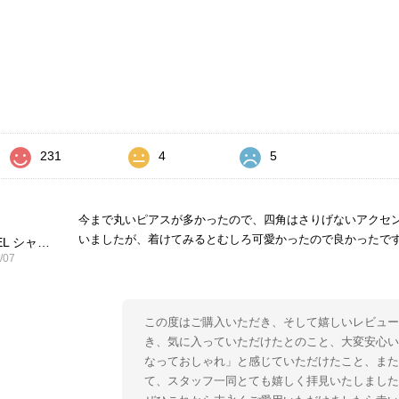
価
231
4
5
今まで丸いピアスが多かったので、四角はさりげないアクセ
いましたが、着けてみるとむしろ可愛かったので良かったで
CHANEL シャネル ピアス ブラック ココマーク ストーン vintage ヴィンテージ オールド yg33jb
/07
この度はご購入いただき、そして嬉しいレビュー
き、気に入っていただけたとのこと、大変安心い
なっておしゃれ」と感じていただけたこと、ま
て、スタッフ一同とても嬉しく拝見いたしました