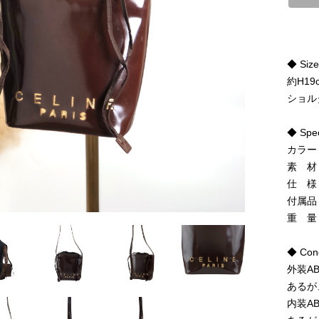
◆ Siz
約H19
ショル
◆ Spe
カラー
素 材
仕 様
付属品
重 量
◆ Cond
外装A
あるが
内装A