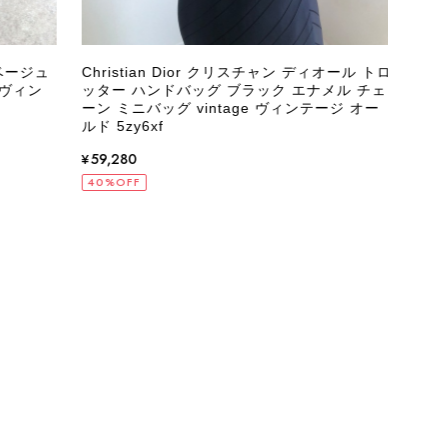
ベージュ
Christian Dior クリスチャン ディオール トロ
GU
 ヴィン
ッター ハンドバッグ ブラック エナメル チェ
テンレ
ーン ミニバッグ vintage ヴィンテージ オー
ジ オ
ルド 5zy6xf
¥29
¥59,280
10%
40%OFF
状態でした。希少なカラーで可愛いデザインのバッグをお譲りくだ
インでした。 ちょうどいい具合にヴィンテージ感も溢れているの
軍バッグとして大活躍してくれそうです！ 大切に使わせていただ