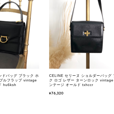
CELINE セリーヌ ブレスレット シルバー トリオンフ ホースビット SILVER925 vintage ヴィンテージ オールド 7f8hjn
/05
外装内装ともにAランクの商品を購入しました。 しかし、実
ケットにカビがびっしりと生えていました。 とてもAランク
CELINE セリーヌ ショルダーバッグ ブラック ガンチーニ レザー 2way vintage ヴィンテージ オールド nifgs8
/01
きる状態ではありません。 ヴィンテージ品であることは理解
し、このような状態であれば、商品説明や掲載写真で事前に明
にも、写真には写っていない内側部分に目立つ汚れがありまし
だけでは判断できない状態の商品が届きとても残念です。 決
私は今後こちらで購入することはないですが、同じような思
えない部分も含めて写真や説明で分かるよう改善していただ
ハンドバッグ ブラック ホ
CELINE セリーヌ ショルダーバッグ
ルフラップ vintage
ク ロゴ レザー ターンロック vintage
この度は、楽しみにお待ちいただいた商品で、
hu6ksh
ンテージ オールド txhccr
心よりお詫び申し上げます。お受け取りになった
回の商品につきましては、当店よりご連絡のう
¥76,320
バッグは、外装と内装をそれぞれ確認し、個別
の状態全体を判断しないためです。また、確認
す。 ご不快な思いをされた中で、率直なご意見