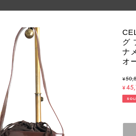
CE
グ
ナメ
オー
¥50,
45
¥
SOL