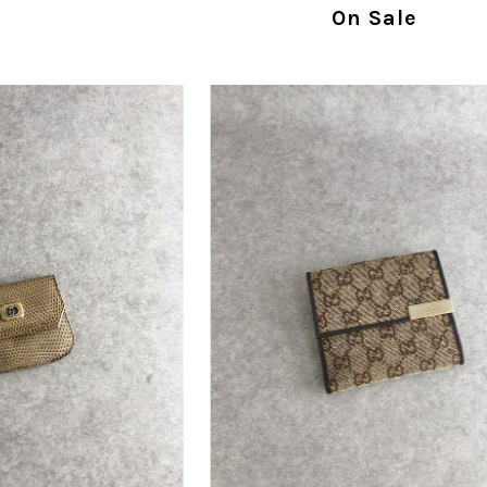
指摘を重く受け止め、まずは商品の状態を丁寧に
On Sale
確認された場合には、当店の検品時の見落とし
し、全スタッフで共有してまいります。 オンラ
状態確認とご案内に努めてまいります。
商品が直ぐに届きました。思った以上に素敵なお品でした。
Salvatore Ferragamo サルヴァトーレ フェラガモ ショルダーバッグ ブラウン ガンチーニ スエード ワンショルダーバッグ vintage ヴィンテージ オールド dgh7fy
/30
この度はご購入いただき、そして素敵なレビュー
き、また迅速にお届けできたとのこと、大変安心
た」とのお言葉をいただき、スタッフ一同とても
永くご愛用いただけましたら幸いです。 また気
軽にご相談ください。 またご縁がございましたら、ぜひ