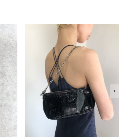
確認させていただきます。 掲載内容では分からない状態が
として真摯に受け止め、検品方法と状態の伝え方を改めて見直
インでも安心して商品をお選びいただけるよう、より正確な
またご縁が有りましたら宜しくお願い致します。
をありがとうございます。 商品を無事にお受け取りいただ
いたしました！ さらに、「思った以上に素敵なお品でし
嬉しく、何よりの励みになります。 ぜひこちらの商品を末
になる商品やご不明な点などございましたら、いつでもお気
よろしくお願いいたします。 VintageShop solo