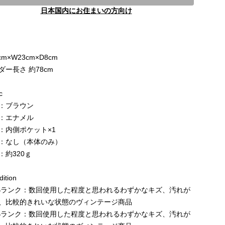
日本国内にお住まいの方向け
e
cm×W23cm×D8cm
ダー長さ 約78cm
c
：ブラウン
：エナメル
：内側ポケット×1
：なし（本体のみ）
：約320ｇ
ition
Bランク：数回使用した程度と思われるわずかなキズ、汚れが
、比較的きれいな状態のヴィンテージ商品
Bランク：数回使用した程度と思われるわずかなキズ、汚れが