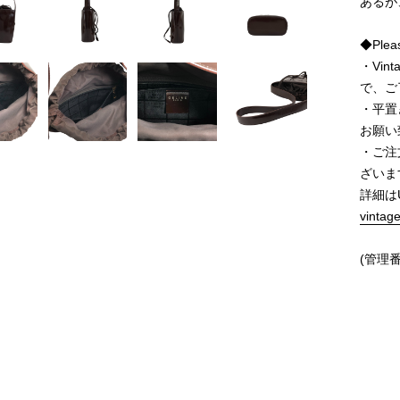
あるが
◆Pleas
・Vi
で、ご
・平置
お願い
・ご注
ざいま
詳細は
vintag
(管理番